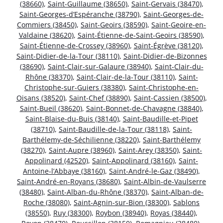
(38660)
,
Saint-Guillaume (38650)
,
Saint-Gervais (38470)
,
Saint-Georges-d’Espéranche (38790)
,
Saint-Georges-de-
Commiers (38450)
,
Saint-Geoirs (38590)
,
Saint-Geoire-en-
Valdaine (38620)
,
Saint-Étienne-de-Saint-Geoirs (38590)
,
Saint-Étienne-de-Crossey (38960)
,
Saint-Égrève (38120)
,
Saint-Didier-de-la-Tour (38110)
,
Saint-Didier-de-Bizonnes
(38690)
,
Saint-Clair-sur-Galaure (38940)
,
Saint-Clair-du-
Rhône (38370)
,
Saint-Clair-de-la-Tour (38110)
,
Saint-
Christophe-sur-Guiers (38380)
,
Saint-Christophe-en-
Oisans (38520)
,
Saint-Chef (38890)
,
Saint-Cassien (38500)
,
Saint-Bueil (38620)
,
Saint-Bonnet-de-Chavagne (38840)
,
Saint-Blaise-du-Buis (38140)
,
Saint-Baudille-et-Pipet
(38710)
,
Saint-Baudille-de-la-Tour (38118)
,
Saint-
Barthélemy-de-Séchilienne (38220)
,
Saint-Barthélemy
(38270)
,
Saint-Aupre (38960)
,
Saint-Arey (38350)
,
Saint-
Appolinard (42520)
,
Saint-Appolinard (38160)
,
Saint-
Antoine-l’Abbaye (38160)
,
Saint-André-le-Gaz (38490)
,
Saint-André-en-Royans (38680)
,
Saint-Albin-de-Vaulserre
(38480)
,
Saint-Alban-du-Rhône (38370)
,
Saint-Alban-de-
Roche (38080)
,
Saint-Agnin-sur-Bion (38300)
,
Sablons
(38550)
,
Ruy (38300)
,
Roybon (38940)
,
Royas (38440)
,