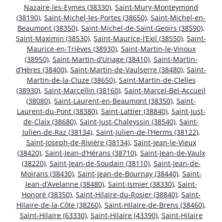
Nazaire-les-Eymes (38330)
,
Saint-Mury-Monteymond
(38190)
,
Saint-Michel-les-Portes (38650)
,
Saint-Michel-en-
Beaumont (38350)
,
Saint-Michel-de-Saint-Geoirs (38590)
,
Saint-Maximin (38530)
,
Saint-Maurice-l’Exil (38550)
,
Saint-
Maurice-en-Trièves (38930)
,
Saint-Martin-le-Vinoux
(38950)
,
Saint-Martin-d’Uriage (38410)
,
Saint-Martin-
d’Hères (38400)
,
Saint-Martin-de-Vaulserre (38480)
,
Saint-
Martin-de-la-Cluze (38650)
,
Saint-Martin-de-Clelles
(38930)
,
Saint-Marcellin (38160)
,
Saint-Marcel-Bel-Accueil
(38080)
,
Saint-Laurent-en-Beaumont (38350)
,
Saint-
Laurent-du-Pont (38380)
,
Saint-Lattier (38840)
,
Saint-Just-
de-Claix (38680)
,
Saint-Just-Chaleyssin (38540)
,
Saint-
Julien-de-Raz (38134)
,
Saint-Julien-de-l’Herms (38122)
,
Saint-Joseph-de-Rivière (38134)
,
Saint-Jean-le-Vieux
(38420)
,
Saint-Jean-d’Hérans (38710)
,
Saint-Jean-de-Vaulx
(38220)
,
Saint-Jean-de-Soudain (38110)
,
Saint-Jean-de-
Moirans (38430)
,
Saint-Jean-de-Bournay (38440)
,
Saint-
Jean-d’Avelanne (38480)
,
Saint-Ismier (38330)
,
Saint-
Honoré (38350)
,
Saint-Hilaire-du-Rosier (38840)
,
Saint-
Hilaire-de-la-Côte (38260)
,
Saint-Hilaire-de-Brens (38460)
,
Saint-Hilaire (63330)
,
Saint-Hilaire (43390)
,
Saint-Hilaire