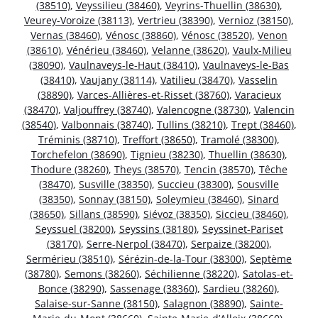
(38510)
,
Veyssilieu (38460)
,
Veyrins-Thuellin (38630)
,
Veurey-Voroize (38113)
,
Vertrieu (38390)
,
Vernioz (38150)
,
Vernas (38460)
,
Vénosc (38860)
,
Vénosc (38520)
,
Venon
(38610)
,
Vénérieu (38460)
,
Velanne (38620)
,
Vaulx-Milieu
(38090)
,
Vaulnaveys-le-Haut (38410)
,
Vaulnaveys-le-Bas
(38410)
,
Vaujany (38114)
,
Vatilieu (38470)
,
Vasselin
(38890)
,
Varces-Allières-et-Risset (38760)
,
Varacieux
(38470)
,
Valjouffrey (38740)
,
Valencogne (38730)
,
Valencin
(38540)
,
Valbonnais (38740)
,
Tullins (38210)
,
Trept (38460)
,
Tréminis (38710)
,
Treffort (38650)
,
Tramolé (38300)
,
Torchefelon (38690)
,
Tignieu (38230)
,
Thuellin (38630)
,
Thodure (38260)
,
Theys (38570)
,
Tencin (38570)
,
Têche
(38470)
,
Susville (38350)
,
Succieu (38300)
,
Sousville
(38350)
,
Sonnay (38150)
,
Soleymieu (38460)
,
Sinard
(38650)
,
Sillans (38590)
,
Siévoz (38350)
,
Siccieu (38460)
,
Seyssuel (38200)
,
Seyssins (38180)
,
Seyssinet-Pariset
(38170)
,
Serre-Nerpol (38470)
,
Serpaize (38200)
,
Sermérieu (38510)
,
Sérézin-de-la-Tour (38300)
,
Septème
(38780)
,
Semons (38260)
,
Séchilienne (38220)
,
Satolas-et-
Bonce (38290)
,
Sassenage (38360)
,
Sardieu (38260)
,
Salaise-sur-Sanne (38150)
,
Salagnon (38890)
,
Sainte-