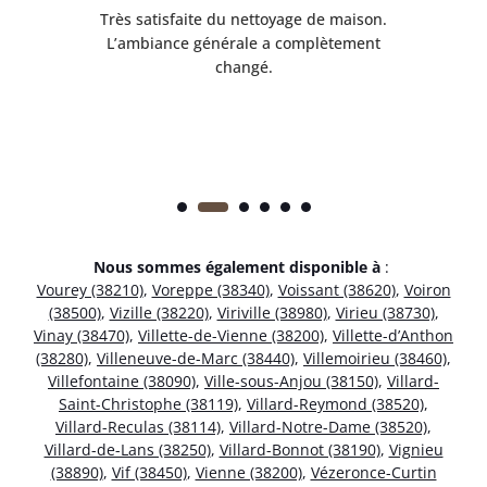
ble.
Très satisfaite du nettoyage de maison.
Le 
 en
L’ambiance générale a complètement
ret
changé.
Nous sommes également disponible à
:
Vourey (38210)
,
Voreppe (38340)
,
Voissant (38620)
,
Voiron
(38500)
,
Vizille (38220)
,
Viriville (38980)
,
Virieu (38730)
,
Vinay (38470)
,
Villette-de-Vienne (38200)
,
Villette-d’Anthon
(38280)
,
Villeneuve-de-Marc (38440)
,
Villemoirieu (38460)
,
Villefontaine (38090)
,
Ville-sous-Anjou (38150)
,
Villard-
Saint-Christophe (38119)
,
Villard-Reymond (38520)
,
Villard-Reculas (38114)
,
Villard-Notre-Dame (38520)
,
Villard-de-Lans (38250)
,
Villard-Bonnot (38190)
,
Vignieu
(38890)
,
Vif (38450)
,
Vienne (38200)
,
Vézeronce-Curtin