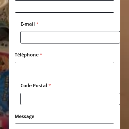
é
l
é
p
E-mail
*
h
o
n
e
Téléphone
*
Code Postal
*
Message