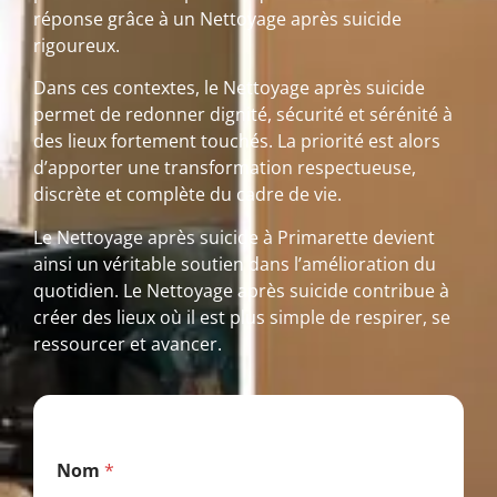
réponse grâce à un Nettoyage après suicide
rigoureux.
Dans ces contextes, le Nettoyage après suicide
permet de redonner dignité, sécurité et sérénité à
des lieux fortement touchés. La priorité est alors
d’apporter une transformation respectueuse,
discrète et complète du cadre de vie.
Le Nettoyage après suicide à Primarette devient
ainsi un véritable soutien dans l’amélioration du
quotidien. Le Nettoyage après suicide contribue à
créer des lieux où il est plus simple de respirer, se
ressourcer et avancer.
*
Nom
*
*
T