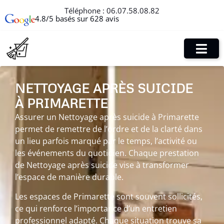
Téléphone :
06.07.58.08.82
4.8/5 basés sur 628 avis
NETTOYAGE APRÈS SUICIDE
À PRIMARETTE
Assurer un Nettoyage après suicide à Primarette
permet de remettre de l’ordre et de la clarté dans
un lieu parfois marqué par le temps, l’activité ou
les événements du quotidien. Chaque prestation
de Nettoyage après suicide vise à transformer
l’espace de manière durable.
Les espaces de Primarette sont souvent sollicités,
ce qui renforce l’importance d’un entretien
professionnel adapté. Chaque situation trouve sa