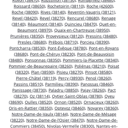
Rovon (38470)
,
Roussillon (38150)
,
Romagnieu (38480)
,
Roissard (38650)
,
Rochetoirin (38110)
,
Roche (42600)
,
Roche (38090)
,
Rives (38140)
,
Reventin-Vaugris (38121)
,
Revel (38420)
,
Revel (38270)
,
Rencurel (38680)
,
Renage
(38140)
,
Réaumont (38140)
,
Quincieu (38470)
,
Quet-en-
Beaumont (38970)
,
Quaix-en-Chartreuse (38950)
,
Prunières (38350)
,
Proveysieux (38120)
,
Pressins (38480)
,
Presles (38680)
,
Prébois (38710)
,
Porcieu (38390)
,
Pontcharra (38530)
,
Pont-Évêque (38780)
,
Pont-en-Royans
(38680)
,
Pont-de-Chéruy (38230)
,
Pont-de-Beauvoisin
(38480)
,
Ponsonnas (38350)
,
Pommiers-la-Placette (38340)
,
Pommier-de-Beaurepaire (38260)
,
Poliénas (38210)
,
Poisat
(38320)
,
Plan (38590)
,
Pisieu (38270)
,
Pinsot (38580)
,
Pierre-Châtel (38119)
,
Percy (38930)
,
Penol (38260)
,
Passins (38510)
,
Parmilieu (38390)
,
Panossas (38460)
,
Panissage (38730)
,
Paladru (38850)
,
Pajay (38260)
,
Pact
(38270)
,
Oz (38114)
,
Oytier-Saint-Oblas (38780)
,
Oyeu
(38690)
,
Oulles (38520)
,
Ornon (38520)
,
Ornacieux (38260)
,
Oris-en-Rattier (38350)
,
Optevoz (38460)
,
Noyarey (38360)
,
Notre-Dame-de-Vaulx (38144)
,
Notre-Dame-de-Mésage
(38220)
,
Notre-Dame-de-l’Osier (38470)
,
Notre-Dame-de-
Commiers (38450)
,
Nivolas-Vermelle (38300)
,
Nantes-en-