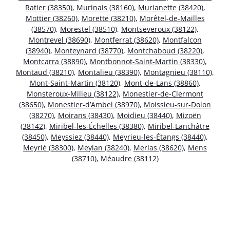
Ratier (38350)
,
Murinais (38160)
,
Murianette (38420)
,
Mottier (38260)
,
Morette (38210)
,
Morêtel-de-Mailles
(38570)
,
Morestel (38510)
,
Montseveroux (38122)
,
Montrevel (38690)
,
Montferrat (38620)
,
Montfalcon
(38940)
,
Monteynard (38770)
,
Montchaboud (38220)
,
Montcarra (38890)
,
Montbonnot-Saint-Martin (38330)
,
Montaud (38210)
,
Montalieu (38390)
,
Montagnieu (38110)
,
Mont-Saint-Martin (38120)
,
Mont-de-Lans (38860)
,
Monsteroux-Milieu (38122)
,
Monestier-de-Clermont
(38650)
,
Monestier-d’Ambel (38970)
,
Moissieu-sur-Dolon
(38270)
,
Moirans (38430)
,
Moidieu (38440)
,
Mizoën
(38142)
,
Miribel-les-Échelles (38380)
,
Miribel-Lanchâtre
(38450)
,
Meyssiez (38440)
,
Meyrieu-les-Étangs (38440)
,
Meyrié (38300)
,
Meylan (38240)
,
Merlas (38620)
,
Mens
(38710)
,
Méaudre (38112)