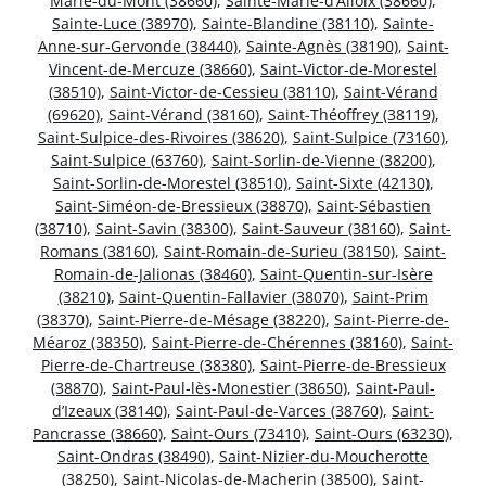
Marie-du-Mont (38660)
,
Sainte-Marie-d’Alloix (38660)
,
Sainte-Luce (38970)
,
Sainte-Blandine (38110)
,
Sainte-
Anne-sur-Gervonde (38440)
,
Sainte-Agnès (38190)
,
Saint-
Vincent-de-Mercuze (38660)
,
Saint-Victor-de-Morestel
(38510)
,
Saint-Victor-de-Cessieu (38110)
,
Saint-Vérand
(69620)
,
Saint-Vérand (38160)
,
Saint-Théoffrey (38119)
,
Saint-Sulpice-des-Rivoires (38620)
,
Saint-Sulpice (73160)
,
Saint-Sulpice (63760)
,
Saint-Sorlin-de-Vienne (38200)
,
Saint-Sorlin-de-Morestel (38510)
,
Saint-Sixte (42130)
,
Saint-Siméon-de-Bressieux (38870)
,
Saint-Sébastien
(38710)
,
Saint-Savin (38300)
,
Saint-Sauveur (38160)
,
Saint-
Romans (38160)
,
Saint-Romain-de-Surieu (38150)
,
Saint-
Romain-de-Jalionas (38460)
,
Saint-Quentin-sur-Isère
(38210)
,
Saint-Quentin-Fallavier (38070)
,
Saint-Prim
(38370)
,
Saint-Pierre-de-Mésage (38220)
,
Saint-Pierre-de-
Méaroz (38350)
,
Saint-Pierre-de-Chérennes (38160)
,
Saint-
Pierre-de-Chartreuse (38380)
,
Saint-Pierre-de-Bressieux
(38870)
,
Saint-Paul-lès-Monestier (38650)
,
Saint-Paul-
d’Izeaux (38140)
,
Saint-Paul-de-Varces (38760)
,
Saint-
Pancrasse (38660)
,
Saint-Ours (73410)
,
Saint-Ours (63230)
,
Saint-Ondras (38490)
,
Saint-Nizier-du-Moucherotte
(38250)
,
Saint-Nicolas-de-Macherin (38500)
,
Saint-