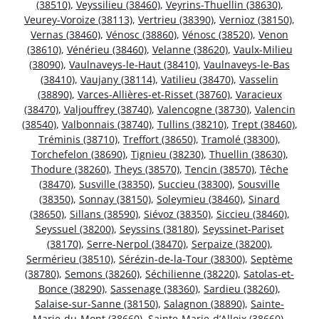
(38510)
,
Veyssilieu (38460)
,
Veyrins-Thuellin (38630)
,
Veurey-Voroize (38113)
,
Vertrieu (38390)
,
Vernioz (38150)
,
Vernas (38460)
,
Vénosc (38860)
,
Vénosc (38520)
,
Venon
(38610)
,
Vénérieu (38460)
,
Velanne (38620)
,
Vaulx-Milieu
(38090)
,
Vaulnaveys-le-Haut (38410)
,
Vaulnaveys-le-Bas
(38410)
,
Vaujany (38114)
,
Vatilieu (38470)
,
Vasselin
(38890)
,
Varces-Allières-et-Risset (38760)
,
Varacieux
(38470)
,
Valjouffrey (38740)
,
Valencogne (38730)
,
Valencin
(38540)
,
Valbonnais (38740)
,
Tullins (38210)
,
Trept (38460)
,
Tréminis (38710)
,
Treffort (38650)
,
Tramolé (38300)
,
Torchefelon (38690)
,
Tignieu (38230)
,
Thuellin (38630)
,
Thodure (38260)
,
Theys (38570)
,
Tencin (38570)
,
Têche
(38470)
,
Susville (38350)
,
Succieu (38300)
,
Sousville
(38350)
,
Sonnay (38150)
,
Soleymieu (38460)
,
Sinard
(38650)
,
Sillans (38590)
,
Siévoz (38350)
,
Siccieu (38460)
,
Seyssuel (38200)
,
Seyssins (38180)
,
Seyssinet-Pariset
(38170)
,
Serre-Nerpol (38470)
,
Serpaize (38200)
,
Sermérieu (38510)
,
Sérézin-de-la-Tour (38300)
,
Septème
(38780)
,
Semons (38260)
,
Séchilienne (38220)
,
Satolas-et-
Bonce (38290)
,
Sassenage (38360)
,
Sardieu (38260)
,
Salaise-sur-Sanne (38150)
,
Salagnon (38890)
,
Sainte-
Marie-du-Mont (38660)
,
Sainte-Marie-d’Alloix (38660)
,