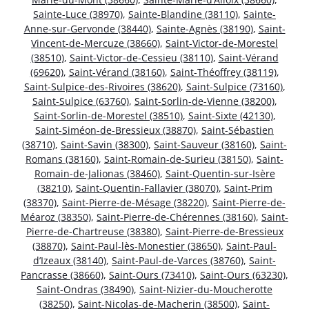
Sainte-Luce (38970)
,
Sainte-Blandine (38110)
,
Sainte-
Anne-sur-Gervonde (38440)
,
Sainte-Agnès (38190)
,
Saint-
Vincent-de-Mercuze (38660)
,
Saint-Victor-de-Morestel
(38510)
,
Saint-Victor-de-Cessieu (38110)
,
Saint-Vérand
(69620)
,
Saint-Vérand (38160)
,
Saint-Théoffrey (38119)
,
Saint-Sulpice-des-Rivoires (38620)
,
Saint-Sulpice (73160)
,
Saint-Sulpice (63760)
,
Saint-Sorlin-de-Vienne (38200)
,
Saint-Sorlin-de-Morestel (38510)
,
Saint-Sixte (42130)
,
Saint-Siméon-de-Bressieux (38870)
,
Saint-Sébastien
(38710)
,
Saint-Savin (38300)
,
Saint-Sauveur (38160)
,
Saint-
Romans (38160)
,
Saint-Romain-de-Surieu (38150)
,
Saint-
Romain-de-Jalionas (38460)
,
Saint-Quentin-sur-Isère
(38210)
,
Saint-Quentin-Fallavier (38070)
,
Saint-Prim
(38370)
,
Saint-Pierre-de-Mésage (38220)
,
Saint-Pierre-de-
Méaroz (38350)
,
Saint-Pierre-de-Chérennes (38160)
,
Saint-
Pierre-de-Chartreuse (38380)
,
Saint-Pierre-de-Bressieux
(38870)
,
Saint-Paul-lès-Monestier (38650)
,
Saint-Paul-
d’Izeaux (38140)
,
Saint-Paul-de-Varces (38760)
,
Saint-
Pancrasse (38660)
,
Saint-Ours (73410)
,
Saint-Ours (63230)
,
Saint-Ondras (38490)
,
Saint-Nizier-du-Moucherotte
(38250)
,
Saint-Nicolas-de-Macherin (38500)
,
Saint-