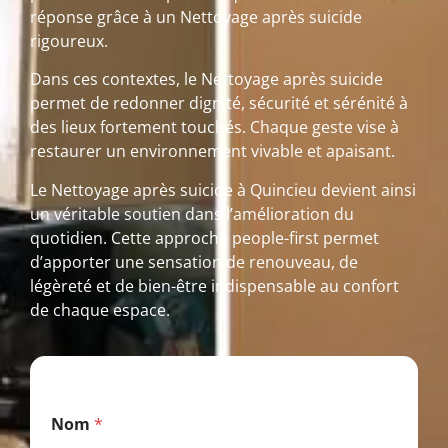
réponse grâce à un Nettoyage après suicide
rigoureux.
Dans ces contextes, le Nettoyage après suicide
permet de redonner dignité, sécurité et sérénité à
des lieux fortement touchés. Chaque geste vise à
restaurer un environnement vivable et apaisant.
Le Nettoyage après suicide à Quincieu devient ainsi
un véritable soutien dans l’amélioration du
quotidien. Cette approche people-first permet
d’apporter une sensation de renouveau, de
légèreté et de bien-être indispensable au confort
de chaque espace.
P
Nom
*
o
s