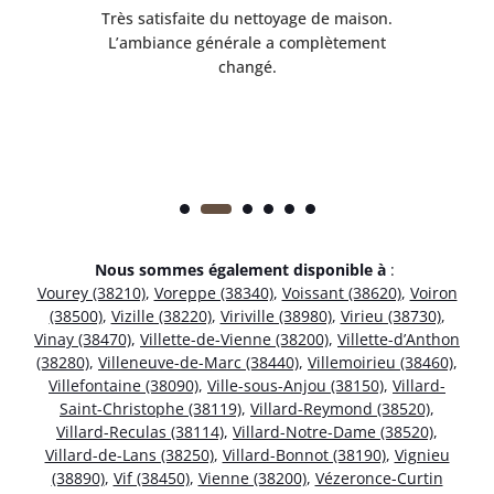
ble.
Très satisfaite du nettoyage de maison.
Le 
 en
L’ambiance générale a complètement
ret
changé.
Nous sommes également disponible à
:
Vourey (38210)
,
Voreppe (38340)
,
Voissant (38620)
,
Voiron
(38500)
,
Vizille (38220)
,
Viriville (38980)
,
Virieu (38730)
,
Vinay (38470)
,
Villette-de-Vienne (38200)
,
Villette-d’Anthon
(38280)
,
Villeneuve-de-Marc (38440)
,
Villemoirieu (38460)
,
Villefontaine (38090)
,
Ville-sous-Anjou (38150)
,
Villard-
Saint-Christophe (38119)
,
Villard-Reymond (38520)
,
Villard-Reculas (38114)
,
Villard-Notre-Dame (38520)
,
Villard-de-Lans (38250)
,
Villard-Bonnot (38190)
,
Vignieu
(38890)
,
Vif (38450)
,
Vienne (38200)
,
Vézeronce-Curtin