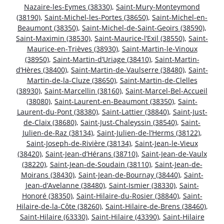
Nazaire-les-Eymes (38330)
,
Saint-Mury-Monteymond
(38190)
,
Saint-Michel-les-Portes (38650)
,
Saint-Michel-en-
Beaumont (38350)
,
Saint-Michel-de-Saint-Geoirs (38590)
,
Saint-Maximin (38530)
,
Saint-Maurice-l’Exil (38550)
,
Saint-
Maurice-en-Trièves (38930)
,
Saint-Martin-le-Vinoux
(38950)
,
Saint-Martin-d’Uriage (38410)
,
Saint-Martin-
d’Hères (38400)
,
Saint-Martin-de-Vaulserre (38480)
,
Saint-
Martin-de-la-Cluze (38650)
,
Saint-Martin-de-Clelles
(38930)
,
Saint-Marcellin (38160)
,
Saint-Marcel-Bel-Accueil
(38080)
,
Saint-Laurent-en-Beaumont (38350)
,
Saint-
Laurent-du-Pont (38380)
,
Saint-Lattier (38840)
,
Saint-Just-
de-Claix (38680)
,
Saint-Just-Chaleyssin (38540)
,
Saint-
Julien-de-Raz (38134)
,
Saint-Julien-de-l’Herms (38122)
,
Saint-Joseph-de-Rivière (38134)
,
Saint-Jean-le-Vieux
(38420)
,
Saint-Jean-d’Hérans (38710)
,
Saint-Jean-de-Vaulx
(38220)
,
Saint-Jean-de-Soudain (38110)
,
Saint-Jean-de-
Moirans (38430)
,
Saint-Jean-de-Bournay (38440)
,
Saint-
Jean-d’Avelanne (38480)
,
Saint-Ismier (38330)
,
Saint-
Honoré (38350)
,
Saint-Hilaire-du-Rosier (38840)
,
Saint-
Hilaire-de-la-Côte (38260)
,
Saint-Hilaire-de-Brens (38460)
,
Saint-Hilaire (63330)
,
Saint-Hilaire (43390)
,
Saint-Hilaire