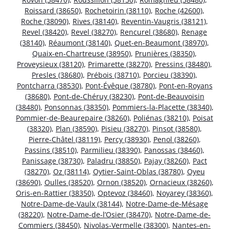
Roissard (38650)
,
Rochetoirin (38110)
,
Roche (42600)
,
Roche (38090)
,
Rives (38140)
,
Reventin-Vaugris (38121)
,
Revel (38420)
,
Revel (38270)
,
Rencurel (38680)
,
Renage
(38140)
,
Réaumont (38140)
,
Quet-en-Beaumont (38970)
,
Quaix-en-Chartreuse (38950)
,
Prunières (38350)
,
Proveysieux (38120)
,
Primarette (38270)
,
Pressins (38480)
,
Presles (38680)
,
Prébois (38710)
,
Porcieu (38390)
,
Pontcharra (38530)
,
Pont-Évêque (38780)
,
Pont-en-Royans
(38680)
,
Pont-de-Chéruy (38230)
,
Pont-de-Beauvoisin
(38480)
,
Ponsonnas (38350)
,
Pommiers-la-Placette (38340)
,
Pommier-de-Beaurepaire (38260)
,
Poliénas (38210)
,
Poisat
(38320)
,
Plan (38590)
,
Pisieu (38270)
,
Pinsot (38580)
,
Pierre-Châtel (38119)
,
Percy (38930)
,
Penol (38260)
,
Passins (38510)
,
Parmilieu (38390)
,
Panossas (38460)
,
Panissage (38730)
,
Paladru (38850)
,
Pajay (38260)
,
Pact
(38270)
,
Oz (38114)
,
Oytier-Saint-Oblas (38780)
,
Oyeu
(38690)
,
Oulles (38520)
,
Ornon (38520)
,
Ornacieux (38260)
,
Oris-en-Rattier (38350)
,
Optevoz (38460)
,
Noyarey (38360)
,
Notre-Dame-de-Vaulx (38144)
,
Notre-Dame-de-Mésage
(38220)
,
Notre-Dame-de-l’Osier (38470)
,
Notre-Dame-de-
Commiers (38450)
,
Nivolas-Vermelle (38300)
,
Nantes-en-