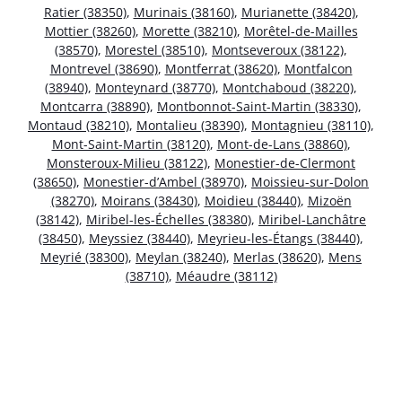
Ratier (38350)
,
Murinais (38160)
,
Murianette (38420)
,
Mottier (38260)
,
Morette (38210)
,
Morêtel-de-Mailles
(38570)
,
Morestel (38510)
,
Montseveroux (38122)
,
Montrevel (38690)
,
Montferrat (38620)
,
Montfalcon
(38940)
,
Monteynard (38770)
,
Montchaboud (38220)
,
Montcarra (38890)
,
Montbonnot-Saint-Martin (38330)
,
Montaud (38210)
,
Montalieu (38390)
,
Montagnieu (38110)
,
Mont-Saint-Martin (38120)
,
Mont-de-Lans (38860)
,
Monsteroux-Milieu (38122)
,
Monestier-de-Clermont
(38650)
,
Monestier-d’Ambel (38970)
,
Moissieu-sur-Dolon
(38270)
,
Moirans (38430)
,
Moidieu (38440)
,
Mizoën
(38142)
,
Miribel-les-Échelles (38380)
,
Miribel-Lanchâtre
(38450)
,
Meyssiez (38440)
,
Meyrieu-les-Étangs (38440)
,
Meyrié (38300)
,
Meylan (38240)
,
Merlas (38620)
,
Mens
(38710)
,
Méaudre (38112)