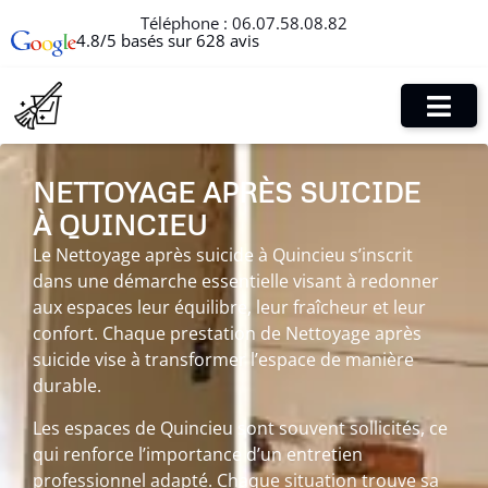
Téléphone :
06.07.58.08.82
4.8/5 basés sur 628 avis
NETTOYAGE APRÈS SUICIDE
À QUINCIEU
Le Nettoyage après suicide à Quincieu s’inscrit
dans une démarche essentielle visant à redonner
aux espaces leur équilibre, leur fraîcheur et leur
confort. Chaque prestation de Nettoyage après
suicide vise à transformer l’espace de manière
durable.
Les espaces de Quincieu sont souvent sollicités, ce
qui renforce l’importance d’un entretien
professionnel adapté. Chaque situation trouve sa