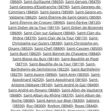
(38660)
,
Saint-Guillaume (38650)
,
Saint-Gervais (38470)
,
Saint-Georges-d’Espéranche (38790)
,
Saint-Georges-de-
Commiers (38450)
,
Saint-Geoirs (38590)
,
Saint-Geoire-en-
Valdaine (38620)
,
Saint-Étienne-de-Saint-Geoirs (38590)
,
Saint-Étienne-de-Crossey (38960)
,
Saint-Égrève (38120)
,
Saint-Didier-de-la-Tour (38110)
,
Saint-Didier-de-Bizonnes
(38690)
,
Saint-Clair-sur-Galaure (38940)
,
Saint-Clair-du-
Rhône (38370)
,
Saint-Clair-de-la-Tour (38110)
,
Saint-
Christophe-sur-Guiers (38380)
,
Saint-Christophe-en-
Oisans (38520)
,
Saint-Chef (38890)
,
Saint-Cassien (38500)
,
Saint-Bueil (38620)
,
Saint-Bonnet-de-Chavagne (38840)
,
Saint-Blaise-du-Buis (38140)
,
Saint-Baudille-et-Pipet
(38710)
,
Saint-Baudille-de-la-Tour (38118)
,
Saint-
Barthélemy-de-Séchilienne (38220)
,
Saint-Barthélemy
(38270)
,
Saint-Aupre (38960)
,
Saint-Arey (38350)
,
Saint-
Appolinard (42520)
,
Saint-Appolinard (38160)
,
Saint-
Antoine-l’Abbaye (38160)
,
Saint-André-le-Gaz (38490)
,
Saint-André-en-Royans (38680)
,
Saint-Albin-de-Vaulserre
(38480)
,
Saint-Alban-du-Rhône (38370)
,
Saint-Alban-de-
Roche (38080)
,
Saint-Agnin-sur-Bion (38300)
,
Sablons
(38550)
,
Ruy (38300)
,
Roybon (38940)
,
Royas (38440)
,
Rovon (38470)
,
Roussillon (38150)
,
Romagnieu (38480)
,