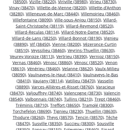
(38500)
,
Vizille (38220)
,
Viriville (38980)
,
Virieu (38730)
,
Vinay (38470)
,
Villette-de-Vienne (38200)
,
Villette-d’Anthon
(38280)
,
Villeneuve-de-Marc (38440)
,
Villemoirieu (38460)
,
Villefontaine (38090)
,
Ville-sous-Anjou (38150)
,
Villard-
Saint-Christophe (38119)
,
Villard-Reymond (38520)
,
Villard-Reculas (38114)
,
Villard-Notre-Dame (38520)
,
Villard-de-Lans (38250)
,
Villard-Bonnot (38190)
,
Vignieu
(38890)
,
Vif (38450)
,
Vienne (38200)
,
Vézeronce-Curtin
(38510)
,
Veyssilieu (38460)
,
Veyrins-Thuellin (38630)
,
Veurey-Voroize (38113)
,
Vertrieu (38390)
,
Vernioz (38150)
,
Vernas (38460)
,
Vénosc (38860)
,
Vénosc (38520)
,
Venon
(38610)
,
Vénérieu (38460)
,
Velanne (38620)
,
Vaulx-Milieu
(38090)
,
Vaulnaveys-le-Haut (38410)
,
Vaulnaveys-le-Bas
(38410)
,
Vaujany (38114)
,
Vatilieu (38470)
,
Vasselin
(38890)
,
Varces-Allières-et-Risset (38760)
,
Varacieux
(38470)
,
Valjouffrey (38740)
,
Valencogne (38730)
,
Valencin
(38540)
,
Valbonnais (38740)
,
Tullins (38210)
,
Trept (38460)
,
Tréminis (38710)
,
Treffort (38650)
,
Tramolé (38300)
,
Torchefelon (38690)
,
Tignieu (38230)
,
Thuellin (38630)
,
Thodure (38260)
,
Theys (38570)
,
Tencin (38570)
,
Têche
(38470)
,
Susville (38350)
,
Succieu (38300)
,
Sousville
(38350)
,
Sonnay (38150)
,
Soleymieu (38460)
,
Sinard