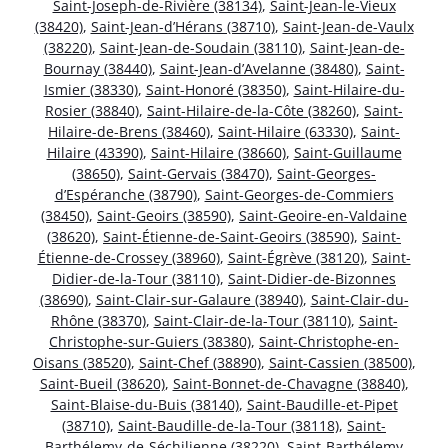
Saint-Joseph-de-Rivière (38134)
,
Saint-Jean-le-Vieux
(38420)
,
Saint-Jean-d’Hérans (38710)
,
Saint-Jean-de-Vaulx
(38220)
,
Saint-Jean-de-Soudain (38110)
,
Saint-Jean-de-
Bournay (38440)
,
Saint-Jean-d’Avelanne (38480)
,
Saint-
Ismier (38330)
,
Saint-Honoré (38350)
,
Saint-Hilaire-du-
Rosier (38840)
,
Saint-Hilaire-de-la-Côte (38260)
,
Saint-
Hilaire-de-Brens (38460)
,
Saint-Hilaire (63330)
,
Saint-
Hilaire (43390)
,
Saint-Hilaire (38660)
,
Saint-Guillaume
(38650)
,
Saint-Gervais (38470)
,
Saint-Georges-
d’Espéranche (38790)
,
Saint-Georges-de-Commiers
(38450)
,
Saint-Geoirs (38590)
,
Saint-Geoire-en-Valdaine
(38620)
,
Saint-Étienne-de-Saint-Geoirs (38590)
,
Saint-
Étienne-de-Crossey (38960)
,
Saint-Égrève (38120)
,
Saint-
Didier-de-la-Tour (38110)
,
Saint-Didier-de-Bizonnes
(38690)
,
Saint-Clair-sur-Galaure (38940)
,
Saint-Clair-du-
Rhône (38370)
,
Saint-Clair-de-la-Tour (38110)
,
Saint-
Christophe-sur-Guiers (38380)
,
Saint-Christophe-en-
Oisans (38520)
,
Saint-Chef (38890)
,
Saint-Cassien (38500)
,
Saint-Bueil (38620)
,
Saint-Bonnet-de-Chavagne (38840)
,
Saint-Blaise-du-Buis (38140)
,
Saint-Baudille-et-Pipet
(38710)
,
Saint-Baudille-de-la-Tour (38118)
,
Saint-
Barthélemy-de-Séchilienne (38220)
,
Saint-Barthélemy