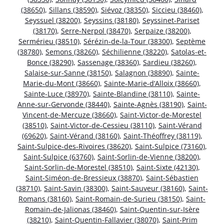
(38650)
,
Sillans (38590)
,
Siévoz (38350)
,
Siccieu (38460)
,
Seyssuel (38200)
,
Seyssins (38180)
,
Seyssinet-Pariset
(38170)
,
Serre-Nerpol (38470)
,
Serpaize (38200)
,
Sermérieu (38510)
,
Sérézin-de-la-Tour (38300)
,
Septème
(38780)
,
Semons (38260)
,
Séchilienne (38220)
,
Satolas-et-
Bonce (38290)
,
Sassenage (38360)
,
Sardieu (38260)
,
Salaise-sur-Sanne (38150)
,
Salagnon (38890)
,
Sainte-
Marie-du-Mont (38660)
,
Sainte-Marie-d’Alloix (38660)
,
Sainte-Luce (38970)
,
Sainte-Blandine (38110)
,
Sainte-
Anne-sur-Gervonde (38440)
,
Sainte-Agnès (38190)
,
Saint-
Vincent-de-Mercuze (38660)
,
Saint-Victor-de-Morestel
(38510)
,
Saint-Victor-de-Cessieu (38110)
,
Saint-Vérand
(69620)
,
Saint-Vérand (38160)
,
Saint-Théoffrey (38119)
,
Saint-Sulpice-des-Rivoires (38620)
,
Saint-Sulpice (73160)
,
Saint-Sulpice (63760)
,
Saint-Sorlin-de-Vienne (38200)
,
Saint-Sorlin-de-Morestel (38510)
,
Saint-Sixte (42130)
,
Saint-Siméon-de-Bressieux (38870)
,
Saint-Sébastien
(38710)
,
Saint-Savin (38300)
,
Saint-Sauveur (38160)
,
Saint-
Romans (38160)
,
Saint-Romain-de-Surieu (38150)
,
Saint-
Romain-de-Jalionas (38460)
,
Saint-Quentin-sur-Isère
(38210)
,
Saint-Quentin-Fallavier (38070)
,
Saint-Prim