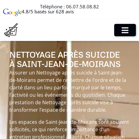
Téléphone :
06.07.58.08.82
4.8/5 basés sur 628 avis
NETTOYAGE APRÈS SUICIDE
À SAINT-JEAN-DE-MOIRANS
Assurer un Nettoyage après suicide à Saint-Jean-
de-Moirans permet de remettre de l’ordre et de la
clarté dans un lieu parfois marqué par le temps,
l’activité ou les événements du quotidien. Chaque
prestation de Nettoyage après suicide vise à
transformer l’espace de manière durable.
Les espaces de Saint-Jean-de-Moirans sont souvent
sollicités, ce qui renforce l’importance d’un
entretien professionnel adapté. Chaque situation