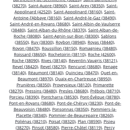
(38270)
,
Saint-Aupre (38960)
,
Saint-Arey (38350)
,
Saint-
Appolinard (42520)
,
Saint-Appolinard (38160)
,
Saint-
Antoine-l’Abbaye (38160)
,
Saint-André-le-Gaz (38490)
,
Saint-André-en-Royans (38680)
,
Saint-Albin-de-Vaulserre
(38480)
,
Saint-Alban-du-Rhône (38370)
,
Saint-Alban-de-
Roche (38080)
,
Saint-Agnin-sur-Bion (38300)
,
Sablons
(38550)
,
Ruy (38300)
,
Roybon (38940)
,
Royas (38440)
,
Rovon (38470)
,
Roussillon (38150)
,
Romagnieu (38480)
,
Roissard (38650)
,
Rochetoirin (38110)
,
Roche (42600)
,
Roche (38090)
,
Rives (38140)
,
Reventin-Vaugris (38121)
,
Revel (38420)
,
Revel (38270)
,
Rencurel (38680)
,
Renage
(38140)
,
Réaumont (38140)
,
Quincieu (38470)
,
Quet-en-
Beaumont (38970)
,
Quaix-en-Chartreuse (38950)
,
Prunières (38350)
,
Proveysieux (38120)
,
Primarette
(38270)
,
Pressins (38480)
,
Presles (38680)
,
Prébois (38710)
,
Porcieu (38390)
,
Pontcharra (38530)
,
Pont-Évêque (38780)
,
Pont-en-Royans (38680)
,
Pont-de-Chéruy (38230)
,
Pont-de-
Beauvoisin (38480)
,
Ponsonnas (38350)
,
Pommiers-la-
Placette (38340)
,
Pommier-de-Beaurepaire (38260)
,
Poliénas (38210)
,
Poisat (38320)
,
Plan (38590)
,
Pisieu
(38270)
,
Pinsot (38580)
,
Pierre-Châtel (38119)
,
Percy