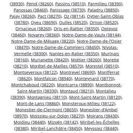
(38930)
,
Penol (38260)
,
Passins (38510)
,
Parmilieu (38390)
,
Panossas (38460)
,
Panissage (38730)
,
Paladru (38850)
,
Pajay (38260)
,
Pact (38270)
,
Oz (38114)
,
Oytier-Saint-Oblas
(38780)
,
Oyeu (38690)
,
Oulles (38520)
,
Ornon (38520)
,
Ornacieux (38260)
,
Oris-en-Rattier (38350)
,
Optevoz
(38460)
,
Noyarey (38360)
,
Notre-Dame-de-Vaulx (38144)
,
Notre-Dame-de-Mésage (38220)
,
Notre-Dame-de-l’Osier
(38470)
,
Notre-Dame-de-Commiers (38450)
,
Nivolas-
Vermelle (38300)
,
Nantes-en-Ratier (38350)
,
Murinais
(38160)
,
Murianette (38420)
,
Mottier (38260)
,
Morette
(38210)
,
Morêtel-de-Mailles (38570)
,
Morestel (38510)
,
Montseveroux (38122)
,
Montrevel (38690)
,
Montferrat
(38620)
,
Montfalcon (38940)
,
Monteynard (38770)
,
Montchaboud (38220)
,
Montcarra (38890)
,
Montbonnot-
Saint-Martin (38330)
,
Montaud (38210)
,
Montalieu
(38390)
,
Montagnieu (38110)
,
Mont-Saint-Martin (38120)
,
Mont-de-Lans (38860)
,
Monsteroux-Milieu (38122)
,
Monestier-de-Clermont (38650)
,
Monestier-d’Ambel
(38970)
,
Moissieu-sur-Dolon (38270)
,
Moirans (38430)
,
Moidieu (38440)
,
Mizoën (38142)
,
Miribel-les-Échelles
(38380)
,
Miribel-Lanchâtre (38450)
,
Meyssiez (38440)
,