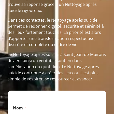
trouve sa réponse grâce à un Nettoyage après
suicide rigoureux.
Dans ces contextes, le Nettoyage après suicide
permet de redonner dignité, sécurité et sérénité à
des lieux fortement touchés. La priorité est alors
d’apporter une transformation respectueuse,
discrète et complète du cadre de vie.
Le Nettoyage après suicide à Saint-Jean-de-Moirans
devient ainsi un véritable soutien dans
l’amélioration du quotidien. Le Nettoyage après
suicide contribue à créer des lieux où il est plus
simple de respirer, se ressourcer et avancer.
T
Nom
*
é
l