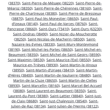
(38370)
,
Saint-Pierre-de-Mésage (38220)
,
Saint-Pierre-de-
Méaroz (38350)
,
Saint-Pierre-de-Chérennes (38160)
,
Saint-
Pierre-de-Chartreuse (38380)
,
Saint-Pierre-de-Bressieux
(38870)
,
Saint-Paul-lès-Monestier (38650)
,
Saint-Paul-
d’Izeaux (38140)
,
Saint-Paul-de-Varces (38760)
,
Saint-
Pancrasse (38660)
,
Saint-Ours (73410)
,
Saint-Ours (63230)
,
Saint-Ondras (38490)
,
Saint-Nizier-du-Moucherotte
(38250)
,
Saint-Nicolas-de-Macherin (38500)
,
Saint-
Nazaire-les-Eymes (38330)
,
Saint-Mury-Monteymond
(38190)
,
Saint-Michel-les-Portes (38650)
,
Saint-Michel-en-
Beaumont (38350)
,
Saint-Michel-de-Saint-Geoirs (38590)
,
Saint-Maximin (38530)
,
Saint-Maurice-l’Exil (38550)
,
Saint-
Maurice-en-Trièves (38930)
,
Saint-Martin-le-Vinoux
(38950)
,
Saint-Martin-d’Uriage (38410)
,
Saint-Martin-
d’Hères (38400)
,
Saint-Martin-de-Vaulserre (38480)
,
Saint-
Martin-de-la-Cluze (38650)
,
Saint-Martin-de-Clelles
(38930)
,
Saint-Marcellin (38160)
,
Saint-Marcel-Bel-Accueil
(38080)
,
Saint-Laurent-en-Beaumont (38350)
,
Saint-
Laurent-du-Pont (38380)
,
Saint-Lattier (38840)
,
Saint-Just-
de-Claix (38680)
,
Saint-Just-Chaleyssin (38540)
,
Saint-
Julien-de-Raz (38134)
,
Saint-Julien-de-l’Herms (38122)
,