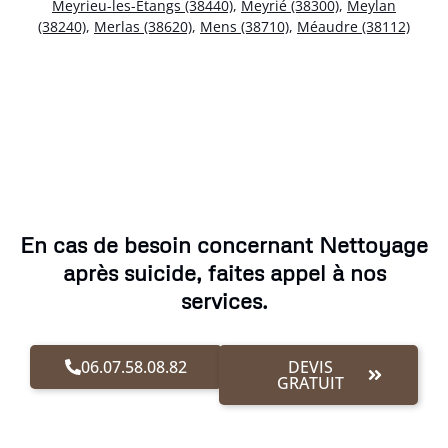
Meyrieu-les-Étangs (38440)
,
Meyrié (38300)
,
Meylan
(38240)
,
Merlas (38620)
,
Mens (38710)
,
Méaudre (38112)
En cas de besoin concernant Nettoyage
après suicide, faites appel à nos
services.
06.07.58.08.82
DEVIS
GRATUIT