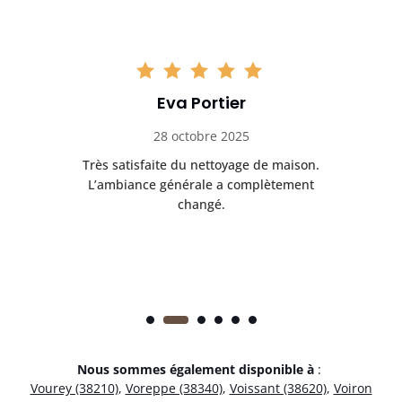
Eva Portier
28 octobre 2025
ble.
Très satisfaite du nettoyage de maison.
Le 
 en
L’ambiance générale a complètement
ret
changé.
Nous sommes également disponible à
:
Vourey (38210)
,
Voreppe (38340)
,
Voissant (38620)
,
Voiron