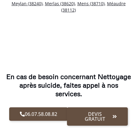
Meylan (38240)
,
Merlas (38620)
,
Mens (38710)
,
Méaudre
(38112)
En cas de besoin concernant Nettoyage
après suicide, faites appel à nos
services.
06.07.58.08.82
DEVIS
GRATUIT