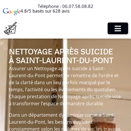
Téléphone :
06.07.58.08.82
4.8/5 basés sur 628 avis
NETTOYAGE APRÈS SUICIDE
À SAINT-LAURENT-DU-PONT
Assurer un Nettoyage après suicide à Saint-
Laurent-du-Pont permet de remettre de l’ordre et
de la clarté dans un lieu parfois marqué par le
temps, l’activité ou les événements du quotidien.
Chaque prestation de Nettoyage après suicide vise
à transformer l’espace de manière durable.
Dans un département dynamique comme Saint-
Laurent-du-Pont, les besoins évoluent
constamment selon les rythmes de vie, les travaux,