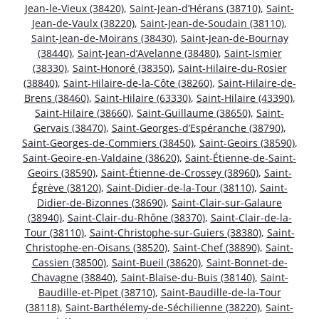
Jean-le-Vieux (38420)
,
Saint-Jean-d’Hérans (38710)
,
Saint-
Jean-de-Vaulx (38220)
,
Saint-Jean-de-Soudain (38110)
,
Saint-Jean-de-Moirans (38430)
,
Saint-Jean-de-Bournay
(38440)
,
Saint-Jean-d’Avelanne (38480)
,
Saint-Ismier
(38330)
,
Saint-Honoré (38350)
,
Saint-Hilaire-du-Rosier
(38840)
,
Saint-Hilaire-de-la-Côte (38260)
,
Saint-Hilaire-de-
Brens (38460)
,
Saint-Hilaire (63330)
,
Saint-Hilaire (43390)
,
Saint-Hilaire (38660)
,
Saint-Guillaume (38650)
,
Saint-
Gervais (38470)
,
Saint-Georges-d’Espéranche (38790)
,
Saint-Georges-de-Commiers (38450)
,
Saint-Geoirs (38590)
,
Saint-Geoire-en-Valdaine (38620)
,
Saint-Étienne-de-Saint-
Geoirs (38590)
,
Saint-Étienne-de-Crossey (38960)
,
Saint-
Égrève (38120)
,
Saint-Didier-de-la-Tour (38110)
,
Saint-
Didier-de-Bizonnes (38690)
,
Saint-Clair-sur-Galaure
(38940)
,
Saint-Clair-du-Rhône (38370)
,
Saint-Clair-de-la-
Tour (38110)
,
Saint-Christophe-sur-Guiers (38380)
,
Saint-
Christophe-en-Oisans (38520)
,
Saint-Chef (38890)
,
Saint-
Cassien (38500)
,
Saint-Bueil (38620)
,
Saint-Bonnet-de-
Chavagne (38840)
,
Saint-Blaise-du-Buis (38140)
,
Saint-
Baudille-et-Pipet (38710)
,
Saint-Baudille-de-la-Tour
(38118)
,
Saint-Barthélemy-de-Séchilienne (38220)
,
Saint-