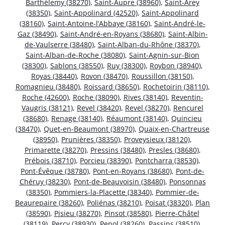
Barthélemy (38270)
,
Saint-Aupre (38960)
,
Saint-Arey
(38350)
,
Saint-Appolinard (42520)
,
Saint-Appolinard
(38160)
,
Saint-Antoine-l’Abbaye (38160)
,
Saint-André-le-
Gaz (38490)
,
Saint-André-en-Royans (38680)
,
Saint-Albin-
de-Vaulserre (38480)
,
Saint-Alban-du-Rhône (38370)
,
Saint-Alban-de-Roche (38080)
,
Saint-Agnin-sur-Bion
(38300)
,
Sablons (38550)
,
Ruy (38300)
,
Roybon (38940)
,
Royas (38440)
,
Rovon (38470)
,
Roussillon (38150)
,
Romagnieu (38480)
,
Roissard (38650)
,
Rochetoirin (38110)
,
Roche (42600)
,
Roche (38090)
,
Rives (38140)
,
Reventin-
Vaugris (38121)
,
Revel (38420)
,
Revel (38270)
,
Rencurel
(38680)
,
Renage (38140)
,
Réaumont (38140)
,
Quincieu
(38470)
,
Quet-en-Beaumont (38970)
,
Quaix-en-Chartreuse
(38950)
,
Prunières (38350)
,
Proveysieux (38120)
,
Primarette (38270)
,
Pressins (38480)
,
Presles (38680)
,
Prébois (38710)
,
Porcieu (38390)
,
Pontcharra (38530)
,
Pont-Évêque (38780)
,
Pont-en-Royans (38680)
,
Pont-de-
Chéruy (38230)
,
Pont-de-Beauvoisin (38480)
,
Ponsonnas
(38350)
,
Pommiers-la-Placette (38340)
,
Pommier-de-
Beaurepaire (38260)
,
Poliénas (38210)
,
Poisat (38320)
,
Plan
(38590)
,
Pisieu (38270)
,
Pinsot (38580)
,
Pierre-Châtel
(38119)
,
Percy (38930)
,
Penol (38260)
,
Passins (38510)
,