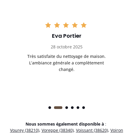
Eva Portier
28 octobre 2025
ble.
Très satisfaite du nettoyage de maison.
Le 
 en
L’ambiance générale a complètement
ret
changé.
Nous sommes également disponible à
:
Vourey (38210)
,
Voreppe (38340)
,
Voissant (38620)
,
Voiron