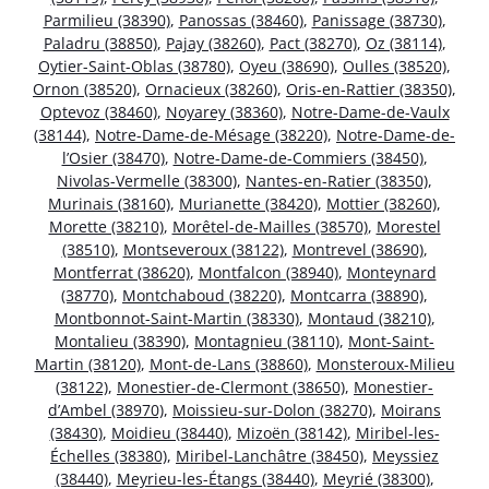
Parmilieu (38390)
,
Panossas (38460)
,
Panissage (38730)
,
Paladru (38850)
,
Pajay (38260)
,
Pact (38270)
,
Oz (38114)
,
Oytier-Saint-Oblas (38780)
,
Oyeu (38690)
,
Oulles (38520)
,
Ornon (38520)
,
Ornacieux (38260)
,
Oris-en-Rattier (38350)
,
Optevoz (38460)
,
Noyarey (38360)
,
Notre-Dame-de-Vaulx
(38144)
,
Notre-Dame-de-Mésage (38220)
,
Notre-Dame-de-
l’Osier (38470)
,
Notre-Dame-de-Commiers (38450)
,
Nivolas-Vermelle (38300)
,
Nantes-en-Ratier (38350)
,
Murinais (38160)
,
Murianette (38420)
,
Mottier (38260)
,
Morette (38210)
,
Morêtel-de-Mailles (38570)
,
Morestel
(38510)
,
Montseveroux (38122)
,
Montrevel (38690)
,
Montferrat (38620)
,
Montfalcon (38940)
,
Monteynard
(38770)
,
Montchaboud (38220)
,
Montcarra (38890)
,
Montbonnot-Saint-Martin (38330)
,
Montaud (38210)
,
Montalieu (38390)
,
Montagnieu (38110)
,
Mont-Saint-
Martin (38120)
,
Mont-de-Lans (38860)
,
Monsteroux-Milieu
(38122)
,
Monestier-de-Clermont (38650)
,
Monestier-
d’Ambel (38970)
,
Moissieu-sur-Dolon (38270)
,
Moirans
(38430)
,
Moidieu (38440)
,
Mizoën (38142)
,
Miribel-les-
Échelles (38380)
,
Miribel-Lanchâtre (38450)
,
Meyssiez
(38440)
,
Meyrieu-les-Étangs (38440)
,
Meyrié (38300)
,