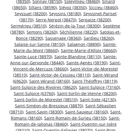
(38350)
,
Sonnay (38150)
,
Soleymieu (38460)
,
Sinard
(38650)
,
Sillans (38590)
,
Siévoz (38350)
,
Siccieu (38460)
,
Seyssuel (38200)
,
Seyssins (38180)
,
Seyssinet-Pariset
(38170)
,
Serre-Nerpol (38470)
,
Serpaize (38200)
,
Sermérieu (38510)
,
Sérézin-de-la-Tour (38300)
,
Septème
(38780)
,
Semons (38260)
,
Séchilienne (38220)
,
Satolas-et-
Bonce (38290)
,
Sassenage (38360)
,
Sardieu (38260)
,
Salaise-sur-Sanne (38150)
,
Salagnon (38890)
,
Sainte-
Marie-du-Mont (38660)
,
Sainte-Marie-d’Alloix (38660)
,
Sainte-Luce (38970)
,
Sainte-Blandine (38110)
,
Sainte-
Anne-sur-Gervonde (38440)
,
Sainte-Agnès (38190)
,
Saint-
Vincent-de-Mercuze (38660)
,
Saint-Victor-de-Morestel
(38510)
,
Saint-Victor-de-Cessieu (38110)
,
Saint-Vérand
(69620)
,
Saint-Vérand (38160)
,
Saint-Théoffrey (38119)
,
Saint-Sulpice-des-Rivoires (38620)
,
Saint-Sulpice (73160)
,
Saint-Sulpice (63760)
,
Saint-Sorlin-de-Vienne (38200)
,
Saint-Sorlin-de-Morestel (38510)
,
Saint-Sixte (42130)
,
Saint-Siméon-de-Bressieux (38870)
,
Saint-Sébastien
(38710)
,
Saint-Savin (38300)
,
Saint-Sauveur (38160)
,
Saint-
Romans (38160)
,
Saint-Romain-de-Surieu (38150)
,
Saint-
Romain-de-Jalionas (38460)
,
Saint-Quentin-sur-Isère
(38210)
,
Saint-Quentin-Fallavier (38070)
,
Saint-Prim