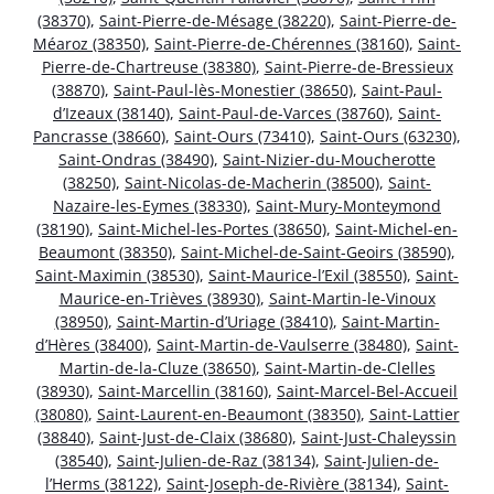
(38370)
,
Saint-Pierre-de-Mésage (38220)
,
Saint-Pierre-de-
Méaroz (38350)
,
Saint-Pierre-de-Chérennes (38160)
,
Saint-
Pierre-de-Chartreuse (38380)
,
Saint-Pierre-de-Bressieux
(38870)
,
Saint-Paul-lès-Monestier (38650)
,
Saint-Paul-
d’Izeaux (38140)
,
Saint-Paul-de-Varces (38760)
,
Saint-
Pancrasse (38660)
,
Saint-Ours (73410)
,
Saint-Ours (63230)
,
Saint-Ondras (38490)
,
Saint-Nizier-du-Moucherotte
(38250)
,
Saint-Nicolas-de-Macherin (38500)
,
Saint-
Nazaire-les-Eymes (38330)
,
Saint-Mury-Monteymond
(38190)
,
Saint-Michel-les-Portes (38650)
,
Saint-Michel-en-
Beaumont (38350)
,
Saint-Michel-de-Saint-Geoirs (38590)
,
Saint-Maximin (38530)
,
Saint-Maurice-l’Exil (38550)
,
Saint-
Maurice-en-Trièves (38930)
,
Saint-Martin-le-Vinoux
(38950)
,
Saint-Martin-d’Uriage (38410)
,
Saint-Martin-
d’Hères (38400)
,
Saint-Martin-de-Vaulserre (38480)
,
Saint-
Martin-de-la-Cluze (38650)
,
Saint-Martin-de-Clelles
(38930)
,
Saint-Marcellin (38160)
,
Saint-Marcel-Bel-Accueil
(38080)
,
Saint-Laurent-en-Beaumont (38350)
,
Saint-Lattier
(38840)
,
Saint-Just-de-Claix (38680)
,
Saint-Just-Chaleyssin
(38540)
,
Saint-Julien-de-Raz (38134)
,
Saint-Julien-de-
l’Herms (38122)
,
Saint-Joseph-de-Rivière (38134)
,
Saint-