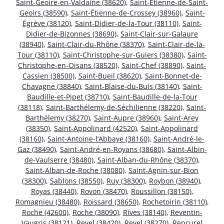
Saint-Geoire-en-Valdaine (38620)
,
Saint-Étienne-de-Saint-
Geoirs (38590)
,
Saint-Étienne-de-Crossey (38960)
,
Saint-
Égrève (38120)
,
Saint-Didier-de-la-Tour (38110)
,
Saint-
Didier-de-Bizonnes (38690)
,
Saint-Clair-sur-Galaure
(38940)
,
Saint-Clair-du-Rhône (38370)
,
Saint-Clair-de-la-
Tour (38110)
,
Saint-Christophe-sur-Guiers (38380)
,
Saint-
Christophe-en-Oisans (38520)
,
Saint-Chef (38890)
,
Saint-
Cassien (38500)
,
Saint-Bueil (38620)
,
Saint-Bonnet-de-
Chavagne (38840)
,
Saint-Blaise-du-Buis (38140)
,
Saint-
Baudille-et-Pipet (38710)
,
Saint-Baudille-de-la-Tour
(38118)
,
Saint-Barthélemy-de-Séchilienne (38220)
,
Saint-
Barthélemy (38270)
,
Saint-Aupre (38960)
,
Saint-Arey
(38350)
,
Saint-Appolinard (42520)
,
Saint-Appolinard
(38160)
,
Saint-Antoine-l’Abbaye (38160)
,
Saint-André-le-
Gaz (38490)
,
Saint-André-en-Royans (38680)
,
Saint-Albin-
de-Vaulserre (38480)
,
Saint-Alban-du-Rhône (38370)
,
Saint-Alban-de-Roche (38080)
,
Saint-Agnin-sur-Bion
(38300)
,
Sablons (38550)
,
Ruy (38300)
,
Roybon (38940)
,
Royas (38440)
,
Rovon (38470)
,
Roussillon (38150)
,
Romagnieu (38480)
,
Roissard (38650)
,
Rochetoirin (38110)
,
Roche (42600)
,
Roche (38090)
,
Rives (38140)
,
Reventin-
Vaugris (38121)
,
Revel (38420)
,
Revel (38270)
,
Rencurel