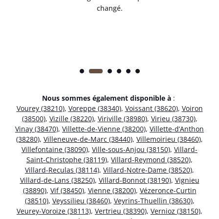
changé.
Nous sommes également disponible à
:
Vourey (38210)
,
Voreppe (38340)
,
Voissant (38620)
,
Voiron
(38500)
,
Vizille (38220)
,
Viriville (38980)
,
Virieu (38730)
,
Vinay (38470)
,
Villette-de-Vienne (38200)
,
Villette-d’Anthon
(38280)
,
Villeneuve-de-Marc (38440)
,
Villemoirieu (38460)
,
Villefontaine (38090)
,
Ville-sous-Anjou (38150)
,
Villard-
Saint-Christophe (38119)
,
Villard-Reymond (38520)
,
Villard-Reculas (38114)
,
Villard-Notre-Dame (38520)
,
Villard-de-Lans (38250)
,
Villard-Bonnot (38190)
,
Vignieu
(38890)
,
Vif (38450)
,
Vienne (38200)
,
Vézeronce-Curtin
(38510)
,
Veyssilieu (38460)
,
Veyrins-Thuellin (38630)
,
Veurey-Voroize (38113)
,
Vertrieu (38390)
,
Vernioz (38150)
,