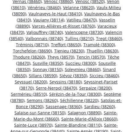
Vernas (38460)
,
Vénosc (38860)
,
Vénosc (38520)
,
Venon
(38610)
,
Vénérieu (38460)
,
Velanne (38620)
,
Vaulx-Milieu
(38090)
,
Vaulnaveys-le-Haut (38410)
,
Vaulnaveys-le-Bas
(38410)
,
Vaujany (38114)
,
Vatilieu (38470)
,
Vasselin
(38890)
,
Varces-Allières-et-Risset (38760)
,
Varacieux
(38470)
,
Valjouffrey (38740)
,
Valencogne (38730)
,
Valencin
(38540)
,
Valbonnais (38740)
,
Tullins (38210)
,
Trept (38460)
,
Tréminis (38710)
,
Treffort (38650)
,
Tramolé (38300)
,
Torchefelon (38690)
,
Tignieu (38230)
,
Thuellin (38630)
,
Thodure (38260)
,
Theys (38570)
,
Tencin (38570)
,
Têche
(38470)
,
Susville (38350)
,
Succieu (38300)
,
Sousville
(38350)
,
Sonnay (38150)
,
Soleymieu (38460)
,
Sinard
(38650)
,
Sillans (38590)
,
Siévoz (38350)
,
Siccieu (38460)
,
Seyssuel (38200)
,
Seyssins (38180)
,
Seyssinet-Pariset
(38170)
,
Serre-Nerpol (38470)
,
Serpaize (38200)
,
Sermérieu (38510)
,
Sérézin-de-la-Tour (38300)
,
Septème
(38780)
,
Semons (38260)
,
Séchilienne (38220)
,
Satolas-et-
Bonce (38290)
,
Sassenage (38360)
,
Sardieu (38260)
,
Salaise-sur-Sanne (38150)
,
Salagnon (38890)
,
Sainte-
Marie-du-Mont (38660)
,
Sainte-Marie-d’Alloix (38660)
,
Sainte-Luce (38970)
,
Sainte-Blandine (38110)
,
Sainte-
Anne-sur-Gervonde (38440)
,
Sainte-Agnès (38190)
,
Saint-