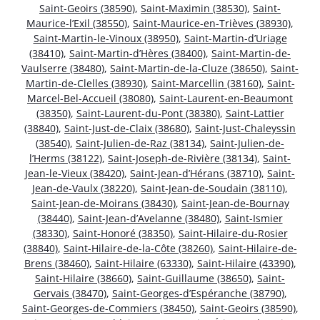
Saint-Geoirs (38590)
,
Saint-Maximin (38530)
,
Saint-
Maurice-l’Exil (38550)
,
Saint-Maurice-en-Trièves (38930)
,
Saint-Martin-le-Vinoux (38950)
,
Saint-Martin-d’Uriage
(38410)
,
Saint-Martin-d’Hères (38400)
,
Saint-Martin-de-
Vaulserre (38480)
,
Saint-Martin-de-la-Cluze (38650)
,
Saint-
Martin-de-Clelles (38930)
,
Saint-Marcellin (38160)
,
Saint-
Marcel-Bel-Accueil (38080)
,
Saint-Laurent-en-Beaumont
(38350)
,
Saint-Laurent-du-Pont (38380)
,
Saint-Lattier
(38840)
,
Saint-Just-de-Claix (38680)
,
Saint-Just-Chaleyssin
(38540)
,
Saint-Julien-de-Raz (38134)
,
Saint-Julien-de-
l’Herms (38122)
,
Saint-Joseph-de-Rivière (38134)
,
Saint-
Jean-le-Vieux (38420)
,
Saint-Jean-d’Hérans (38710)
,
Saint-
Jean-de-Vaulx (38220)
,
Saint-Jean-de-Soudain (38110)
,
Saint-Jean-de-Moirans (38430)
,
Saint-Jean-de-Bournay
(38440)
,
Saint-Jean-d’Avelanne (38480)
,
Saint-Ismier
(38330)
,
Saint-Honoré (38350)
,
Saint-Hilaire-du-Rosier
(38840)
,
Saint-Hilaire-de-la-Côte (38260)
,
Saint-Hilaire-de-
Brens (38460)
,
Saint-Hilaire (63330)
,
Saint-Hilaire (43390)
,
Saint-Hilaire (38660)
,
Saint-Guillaume (38650)
,
Saint-
Gervais (38470)
,
Saint-Georges-d’Espéranche (38790)
,
Saint-Georges-de-Commiers (38450)
,
Saint-Geoirs (38590)
,