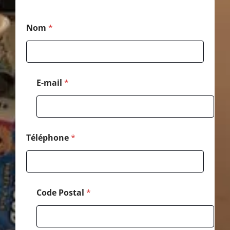
*
Nom
*
M
e
s
s
a
g
E-mail
*
e
P
o
s
t
a
Téléphone
*
l
Code Postal
*