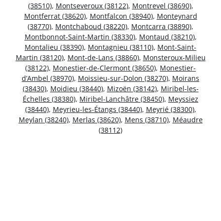
(38510)
,
Montseveroux (38122)
,
Montrevel (38690)
,
Montferrat (38620)
,
Montfalcon (38940)
,
Monteynard
(38770)
,
Montchaboud (38220)
,
Montcarra (38890)
,
Montbonnot-Saint-Martin (38330)
,
Montaud (38210)
,
Montalieu (38390)
,
Montagnieu (38110)
,
Mont-Saint-
Martin (38120)
,
Mont-de-Lans (38860)
,
Monsteroux-Milieu
(38122)
,
Monestier-de-Clermont (38650)
,
Monestier-
d’Ambel (38970)
,
Moissieu-sur-Dolon (38270)
,
Moirans
(38430)
,
Moidieu (38440)
,
Mizoën (38142)
,
Miribel-les-
Échelles (38380)
,
Miribel-Lanchâtre (38450)
,
Meyssiez
(38440)
,
Meyrieu-les-Étangs (38440)
,
Meyrié (38300)
,
Meylan (38240)
,
Merlas (38620)
,
Mens (38710)
,
Méaudre
(38112)