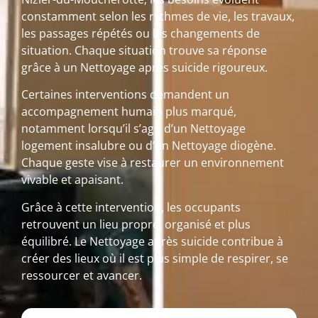
constamment selon les rythmes de vie, les travaux,
les passages répétés ou les changements de
situation. Chaque situation trouve sa réponse
grâce à un Nettoyage après suicide rigoureux.
Certaines interventions demandent un
accompagnement humain plus marqué,
notamment lorsqu’il s’agit d’un Nettoyage
logement insalubre ou d’un Nettoyage diogène.
Chaque geste vise à restaurer un environnement
vivable et apaisant.
Grâce à cette intervention, les occupants
retrouvent un lieu propre, organisé et plus
équilibré. Le Nettoyage après suicide contribue à
créer des lieux où il est plus simple de respirer, se
ressourcer et avancer.