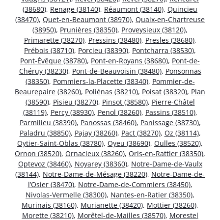
(38680)
,
Renage (38140)
,
Réaumont (38140)
,
Quincieu
(38470)
,
Quet-en-Beaumont (38970)
,
Quaix-en-Chartreuse
(38950)
,
Prunières (38350)
,
Proveysieux (38120)
,
Primarette (38270)
,
Pressins (38480)
,
Presles (38680)
,
Prébois (38710)
,
Porcieu (38390)
,
Pontcharra (38530)
,
Pont-Évêque (38780)
,
Pont-en-Royans (38680)
,
Pont-de-
Chéruy (38230)
,
Pont-de-Beauvoisin (38480)
,
Ponsonnas
(38350)
,
Pommiers-la-Placette (38340)
,
Pommier-de-
Beaurepaire (38260)
,
Poliénas (38210)
,
Poisat (38320)
,
Plan
(38590)
,
Pisieu (38270)
,
Pinsot (38580)
,
Pierre-Châtel
(38119)
,
Percy (38930)
,
Penol (38260)
,
Passins (38510)
,
Parmilieu (38390)
,
Panossas (38460)
,
Panissage (38730)
,
Paladru (38850)
,
Pajay (38260)
,
Pact (38270)
,
Oz (38114)
,
Oytier-Saint-Oblas (38780)
,
Oyeu (38690)
,
Oulles (38520)
,
Ornon (38520)
,
Ornacieux (38260)
,
Oris-en-Rattier (38350)
,
Optevoz (38460)
,
Noyarey (38360)
,
Notre-Dame-de-Vaulx
(38144)
,
Notre-Dame-de-Mésage (38220)
,
Notre-Dame-de-
l’Osier (38470)
,
Notre-Dame-de-Commiers (38450)
,
Nivolas-Vermelle (38300)
,
Nantes-en-Ratier (38350)
,
Murinais (38160)
,
Murianette (38420)
,
Mottier (38260)
,
Morette (38210)
,
Morêtel-de-Mailles (38570)
,
Morestel