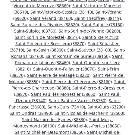
Vincent-de-Mercuze (38660)
,
Saint-Victor-de-Morestel
(38510)
,
Saint-Victor-de-Cessieu (38110)
,
Saint-Vérand
(69620)
,
Saint-Vérand (38160)
,
Saint-Théoffrey (38119)
,
Saint-Sulpice-des-Rivoires (38620)
,
Saint-Sulpice (73160)
,
Saint-Sulpice (63760)
,
Saint-Sorlin-de-Vienne (38200)
,
Saint-Sorlin-de-Morestel (38510)
,
Saint-Sixte (42130)
,
Saint-Siméon-de-Bressieux (38870)
,
Saint-Sébastien
(38710)
,
Saint-Savin (38300)
,
Saint-Sauveur (38160)
,
Saint-
Romans (38160)
,
Saint-Romain-de-Surieu (38150)
,
Saint-
Romain-de-Jalionas (38460)
,
Saint-Quentin-sur-Isère
(38210)
,
Saint-Quentin-Fallavier (38070)
,
Saint-Prim
(38370)
,
Saint-Pierre-de-Mésage (38220)
,
Saint-Pierre-de-
Méaroz (38350)
,
Saint-Pierre-de-Chérennes (38160)
,
Saint-
Pierre-de-Chartreuse (38380)
,
Saint-Pierre-de-Bressieux
(38870)
,
Saint-Paul-lès-Monestier (38650)
,
Saint-Paul-
d’Izeaux (38140)
,
Saint-Paul-de-Varces (38760)
,
Saint-
Pancrasse (38660)
,
Saint-Ours (73410)
,
Saint-Ours (63230)
,
Saint-Ondras (38490)
,
Saint-Nicolas-de-Macherin (38500)
,
Saint-Nazaire-les-Eymes (38330)
,
Saint-Mury-
Monteymond (38190)
,
Saint-Michel-les-Portes (38650)
,
Saint-Michel-en-Beaumont (38350)
,
Saint-Michel-de-