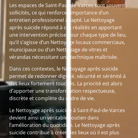
Les espaces de Saint-Paul-de-Varces sont souvent
sollicités, ce qui renforce l’importance d’un
entretien professionnel adapté. Le Nettoyage
après suicide répond à ces réalités en apportant
une intervention précise pour chaque type de lieu,
qu’il s’agisse d’un Nettoyage locaux commerciaux,
municipaux ou d’un Nettoyage de vitres et
vérandas nécessitant une technique maîtrisée.
Dans ces contextes, le Nettoyage après suicide
permet de redonner dignité, sécurité et sérénité à
des lieux fortement touchés. La priorité est alors
d’apporter une transformation respectueuse,
discrète et complète du cadre de vie.
Le Nettoyage après suicide à Saint-Paul-de-Varces
devient ainsi un véritable soutien dans
l’amélioration du quotidien. Le Nettoyage après
suicide contribue à créer des lieux où il est plus