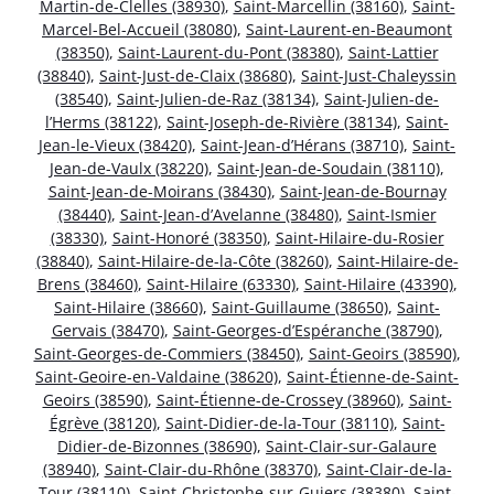
Martin-de-Clelles (38930)
,
Saint-Marcellin (38160)
,
Saint-
Marcel-Bel-Accueil (38080)
,
Saint-Laurent-en-Beaumont
(38350)
,
Saint-Laurent-du-Pont (38380)
,
Saint-Lattier
(38840)
,
Saint-Just-de-Claix (38680)
,
Saint-Just-Chaleyssin
(38540)
,
Saint-Julien-de-Raz (38134)
,
Saint-Julien-de-
l’Herms (38122)
,
Saint-Joseph-de-Rivière (38134)
,
Saint-
Jean-le-Vieux (38420)
,
Saint-Jean-d’Hérans (38710)
,
Saint-
Jean-de-Vaulx (38220)
,
Saint-Jean-de-Soudain (38110)
,
Saint-Jean-de-Moirans (38430)
,
Saint-Jean-de-Bournay
(38440)
,
Saint-Jean-d’Avelanne (38480)
,
Saint-Ismier
(38330)
,
Saint-Honoré (38350)
,
Saint-Hilaire-du-Rosier
(38840)
,
Saint-Hilaire-de-la-Côte (38260)
,
Saint-Hilaire-de-
Brens (38460)
,
Saint-Hilaire (63330)
,
Saint-Hilaire (43390)
,
Saint-Hilaire (38660)
,
Saint-Guillaume (38650)
,
Saint-
Gervais (38470)
,
Saint-Georges-d’Espéranche (38790)
,
Saint-Georges-de-Commiers (38450)
,
Saint-Geoirs (38590)
,
Saint-Geoire-en-Valdaine (38620)
,
Saint-Étienne-de-Saint-
Geoirs (38590)
,
Saint-Étienne-de-Crossey (38960)
,
Saint-
Égrève (38120)
,
Saint-Didier-de-la-Tour (38110)
,
Saint-
Didier-de-Bizonnes (38690)
,
Saint-Clair-sur-Galaure
(38940)
,
Saint-Clair-du-Rhône (38370)
,
Saint-Clair-de-la-
Tour (38110)
,
Saint-Christophe-sur-Guiers (38380)
,
Saint-