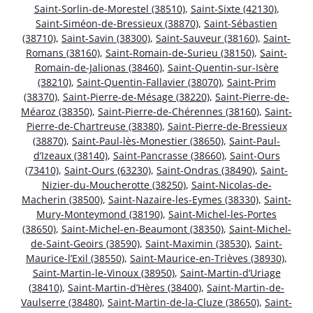
Saint-Sorlin-de-Morestel (38510)
,
Saint-Sixte (42130)
,
Saint-Siméon-de-Bressieux (38870)
,
Saint-Sébastien
(38710)
,
Saint-Savin (38300)
,
Saint-Sauveur (38160)
,
Saint-
Romans (38160)
,
Saint-Romain-de-Surieu (38150)
,
Saint-
Romain-de-Jalionas (38460)
,
Saint-Quentin-sur-Isère
(38210)
,
Saint-Quentin-Fallavier (38070)
,
Saint-Prim
(38370)
,
Saint-Pierre-de-Mésage (38220)
,
Saint-Pierre-de-
Méaroz (38350)
,
Saint-Pierre-de-Chérennes (38160)
,
Saint-
Pierre-de-Chartreuse (38380)
,
Saint-Pierre-de-Bressieux
(38870)
,
Saint-Paul-lès-Monestier (38650)
,
Saint-Paul-
d’Izeaux (38140)
,
Saint-Pancrasse (38660)
,
Saint-Ours
(73410)
,
Saint-Ours (63230)
,
Saint-Ondras (38490)
,
Saint-
Nizier-du-Moucherotte (38250)
,
Saint-Nicolas-de-
Macherin (38500)
,
Saint-Nazaire-les-Eymes (38330)
,
Saint-
Mury-Monteymond (38190)
,
Saint-Michel-les-Portes
(38650)
,
Saint-Michel-en-Beaumont (38350)
,
Saint-Michel-
de-Saint-Geoirs (38590)
,
Saint-Maximin (38530)
,
Saint-
Maurice-l’Exil (38550)
,
Saint-Maurice-en-Trièves (38930)
,
Saint-Martin-le-Vinoux (38950)
,
Saint-Martin-d’Uriage
(38410)
,
Saint-Martin-d’Hères (38400)
,
Saint-Martin-de-
Vaulserre (38480)
,
Saint-Martin-de-la-Cluze (38650)
,
Saint-