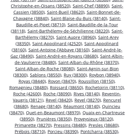
Christophe-en-Oisans (38520)
,
Saint-Chef (38890)
,
Saint-
Cassien (38500)
,
Saint-Bueil (38620)
,
Saint-Bonnet-de-
Chavagne (38840)
,
Saint-Blaise-du-Buis (38140)
,
Saint-
Baudille-et-Pipet (38710)
,
Saint-Baudille-de-la-Tour
(38118)
,
Saint-Barthélemy-de-Séchilienne (38220)
,
Saint-
Barthélemy (38270)
,
Saint-Aupre (38960)
,
Saint-Arey
(38350)
,
Saint-Appolinard (42520)
,
Saint-Appolinard
(38160)
,
Saint-Antoine-l’Abbaye (38160)
,
Saint-André-le-
Gaz (38490)
,
Saint-André-en-Royans (38680)
,
Saint-Albin-
de-Vaulserre (38480)
,
Saint-Alban-du-Rhône (38370)
,
Saint-Alban-de-Roche (38080)
,
Saint-Agnin-sur-Bion
(38300)
,
Sablons (38550)
,
Ruy (38300)
,
Roybon (38940)
,
Royas (38440)
,
Rovon (38470)
,
Roussillon (38150)
,
Romagnieu (38480)
,
Roissard (38650)
,
Rochetoirin (38110)
,
Roche (42600)
,
Roche (38090)
,
Rives (38140)
,
Reventin-
Vaugris (38121)
,
Revel (38420)
,
Revel (38270)
,
Rencurel
(38680)
,
Renage (38140)
,
Réaumont (38140)
,
Quincieu
(38470)
,
Quet-en-Beaumont (38970)
,
Quaix-en-Chartreuse
(38950)
,
Prunières (38350)
,
Proveysieux (38120)
,
Primarette (38270)
,
Pressins (38480)
,
Presles (38680)
,
Prébois (38710)
,
Porcieu (38390)
,
Pontcharra (38530)
,