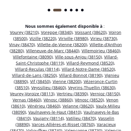
Nous sommes également disponible à
:
Vourey (38210)
,
Voreppe (38340)
,
Voissant (38620)
,
Voiron
(38500)
,
Vizille (38220)
,
Viriville (38980)
,
Virieu (38730)
,
Vinay (38470)
,
Villette-de-Vienne (38200)
,
Villette-d’Anthon
(38280)
,
Villeneuve-de-Marc (38440)
,
Villemoirieu (38460)
,
Villefontaine (38090)
,
Ville-sous-Anjou (38150)
,
Villard-
Saint-Christophe (38119)
,
Villard-Reymond (38520)
,
Villard-Reculas (38114)
,
Villard-Notre-Dame (38520)
,
Villard-de-Lans (38250)
,
Villard-Bonnot (38190)
,
Vignieu
(38890)
,
Vif (38450)
,
Vienne (38200)
,
Vézeronce-Curtin
(38510)
,
Veyssilieu (38460)
,
Veyrins-Thuellin (38630)
,
Veurey-Voroize (38113)
,
Vertrieu (38390)
,
Vernioz (38150)
,
Vernas (38460)
,
Vénosc (38860)
,
Vénosc (38520)
,
Venon
(38610)
,
Vénérieu (38460)
,
Velanne (38620)
,
Vaulx-Milieu
(38090)
,
Vaulnaveys-le-Haut (38410)
,
Vaulnaveys-le-Bas
(38410)
,
Vaujany (38114)
,
Vatilieu (38470)
,
Vasselin
(38890)
,
Varces-Allières-et-Risset (38760)
,
Varacieux
(38470)
,
Valjouffrey (38740)
,
Valencogne (38730)
,
Valencin