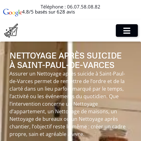
Téléphone :
06.07.58.08.82
4.8/5 basés sur 628 avis
NETTOYAGE APRÈS SUICIDE
À SAINT-PAUL-DE-VARCES
Assurer un Nettoyage après suicide à Saint-Paul-
de-Varces permet de remettre de l’ordre et de la
clarté dans un lieu parfois marqué par le temps,
l’activité ou les événements du quotidien. Que
l’intervention concerne un Nettoyage
d’appartement, un Nettoyage de maisons, un
Nettoyage de bureaux ou un Nettoyage après
chantier, l’objectif reste le même : créer un cadre
propre, sain et agréable à vivre.