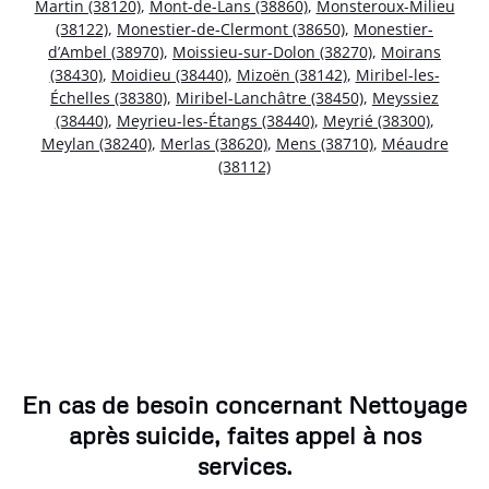
Martin (38120)
,
Mont-de-Lans (38860)
,
Monsteroux-Milieu
(38122)
,
Monestier-de-Clermont (38650)
,
Monestier-
d’Ambel (38970)
,
Moissieu-sur-Dolon (38270)
,
Moirans
(38430)
,
Moidieu (38440)
,
Mizoën (38142)
,
Miribel-les-
Échelles (38380)
,
Miribel-Lanchâtre (38450)
,
Meyssiez
(38440)
,
Meyrieu-les-Étangs (38440)
,
Meyrié (38300)
,
Meylan (38240)
,
Merlas (38620)
,
Mens (38710)
,
Méaudre
(38112)
En cas de besoin concernant Nettoyage
après suicide, faites appel à nos
services.