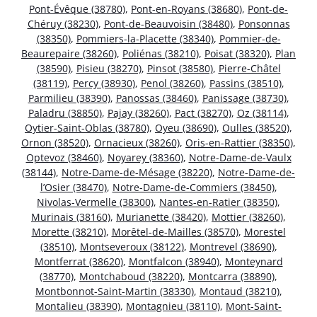
Pont-Évêque (38780)
,
Pont-en-Royans (38680)
,
Pont-de-
Chéruy (38230)
,
Pont-de-Beauvoisin (38480)
,
Ponsonnas
(38350)
,
Pommiers-la-Placette (38340)
,
Pommier-de-
Beaurepaire (38260)
,
Poliénas (38210)
,
Poisat (38320)
,
Plan
(38590)
,
Pisieu (38270)
,
Pinsot (38580)
,
Pierre-Châtel
(38119)
,
Percy (38930)
,
Penol (38260)
,
Passins (38510)
,
Parmilieu (38390)
,
Panossas (38460)
,
Panissage (38730)
,
Paladru (38850)
,
Pajay (38260)
,
Pact (38270)
,
Oz (38114)
,
Oytier-Saint-Oblas (38780)
,
Oyeu (38690)
,
Oulles (38520)
,
Ornon (38520)
,
Ornacieux (38260)
,
Oris-en-Rattier (38350)
,
Optevoz (38460)
,
Noyarey (38360)
,
Notre-Dame-de-Vaulx
(38144)
,
Notre-Dame-de-Mésage (38220)
,
Notre-Dame-de-
l’Osier (38470)
,
Notre-Dame-de-Commiers (38450)
,
Nivolas-Vermelle (38300)
,
Nantes-en-Ratier (38350)
,
Murinais (38160)
,
Murianette (38420)
,
Mottier (38260)
,
Morette (38210)
,
Morêtel-de-Mailles (38570)
,
Morestel
(38510)
,
Montseveroux (38122)
,
Montrevel (38690)
,
Montferrat (38620)
,
Montfalcon (38940)
,
Monteynard
(38770)
,
Montchaboud (38220)
,
Montcarra (38890)
,
Montbonnot-Saint-Martin (38330)
,
Montaud (38210)
,
Montalieu (38390)
,
Montagnieu (38110)
,
Mont-Saint-