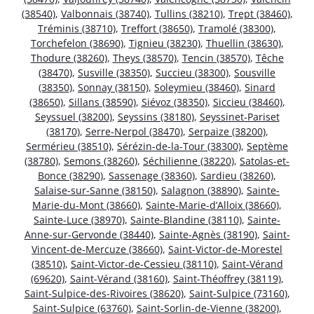
(38540)
,
Valbonnais (38740)
,
Tullins (38210)
,
Trept (38460)
,
Tréminis (38710)
,
Treffort (38650)
,
Tramolé (38300)
,
Torchefelon (38690)
,
Tignieu (38230)
,
Thuellin (38630)
,
Thodure (38260)
,
Theys (38570)
,
Tencin (38570)
,
Têche
(38470)
,
Susville (38350)
,
Succieu (38300)
,
Sousville
(38350)
,
Sonnay (38150)
,
Soleymieu (38460)
,
Sinard
(38650)
,
Sillans (38590)
,
Siévoz (38350)
,
Siccieu (38460)
,
Seyssuel (38200)
,
Seyssins (38180)
,
Seyssinet-Pariset
(38170)
,
Serre-Nerpol (38470)
,
Serpaize (38200)
,
Sermérieu (38510)
,
Sérézin-de-la-Tour (38300)
,
Septème
(38780)
,
Semons (38260)
,
Séchilienne (38220)
,
Satolas-et-
Bonce (38290)
,
Sassenage (38360)
,
Sardieu (38260)
,
Salaise-sur-Sanne (38150)
,
Salagnon (38890)
,
Sainte-
Marie-du-Mont (38660)
,
Sainte-Marie-d’Alloix (38660)
,
Sainte-Luce (38970)
,
Sainte-Blandine (38110)
,
Sainte-
Anne-sur-Gervonde (38440)
,
Sainte-Agnès (38190)
,
Saint-
Vincent-de-Mercuze (38660)
,
Saint-Victor-de-Morestel
(38510)
,
Saint-Victor-de-Cessieu (38110)
,
Saint-Vérand
(69620)
,
Saint-Vérand (38160)
,
Saint-Théoffrey (38119)
,
Saint-Sulpice-des-Rivoires (38620)
,
Saint-Sulpice (73160)
,
Saint-Sulpice (63760)
,
Saint-Sorlin-de-Vienne (38200)
,