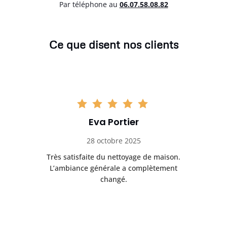
Par téléphone au
06.07.58.08.82
Ce que disent nos clients
Eva Portier
28 octobre 2025
ble.
Très satisfaite du nettoyage de maison.
Le 
 en
L’ambiance générale a complètement
ret
changé.