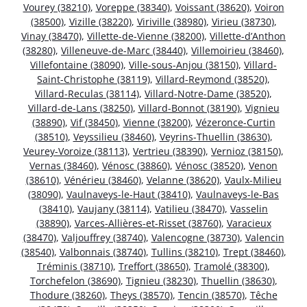
Vourey (38210)
,
Voreppe (38340)
,
Voissant (38620)
,
Voiron
(38500)
,
Vizille (38220)
,
Viriville (38980)
,
Virieu (38730)
,
Vinay (38470)
,
Villette-de-Vienne (38200)
,
Villette-d’Anthon
(38280)
,
Villeneuve-de-Marc (38440)
,
Villemoirieu (38460)
,
Villefontaine (38090)
,
Ville-sous-Anjou (38150)
,
Villard-
Saint-Christophe (38119)
,
Villard-Reymond (38520)
,
Villard-Reculas (38114)
,
Villard-Notre-Dame (38520)
,
Villard-de-Lans (38250)
,
Villard-Bonnot (38190)
,
Vignieu
(38890)
,
Vif (38450)
,
Vienne (38200)
,
Vézeronce-Curtin
(38510)
,
Veyssilieu (38460)
,
Veyrins-Thuellin (38630)
,
Veurey-Voroize (38113)
,
Vertrieu (38390)
,
Vernioz (38150)
,
Vernas (38460)
,
Vénosc (38860)
,
Vénosc (38520)
,
Venon
(38610)
,
Vénérieu (38460)
,
Velanne (38620)
,
Vaulx-Milieu
(38090)
,
Vaulnaveys-le-Haut (38410)
,
Vaulnaveys-le-Bas
(38410)
,
Vaujany (38114)
,
Vatilieu (38470)
,
Vasselin
(38890)
,
Varces-Allières-et-Risset (38760)
,
Varacieux
(38470)
,
Valjouffrey (38740)
,
Valencogne (38730)
,
Valencin
(38540)
,
Valbonnais (38740)
,
Tullins (38210)
,
Trept (38460)
,
Tréminis (38710)
,
Treffort (38650)
,
Tramolé (38300)
,
Torchefelon (38690)
,
Tignieu (38230)
,
Thuellin (38630)
,
Thodure (38260)
,
Theys (38570)
,
Tencin (38570)
,
Têche