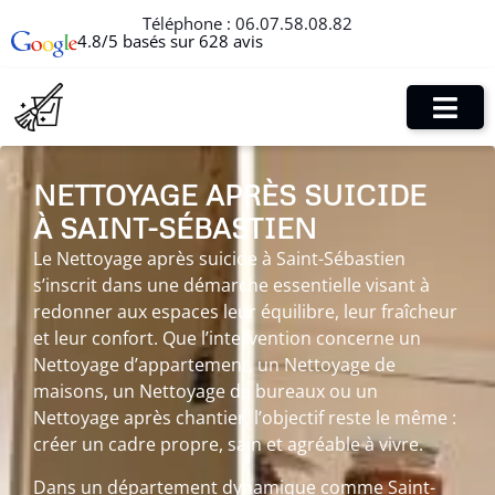
Téléphone :
06.07.58.08.82
4.8/5 basés sur 628 avis
NETTOYAGE APRÈS SUICIDE
À SAINT-SÉBASTIEN
Le Nettoyage après suicide à Saint-Sébastien
s’inscrit dans une démarche essentielle visant à
redonner aux espaces leur équilibre, leur fraîcheur
et leur confort. Que l’intervention concerne un
Nettoyage d’appartement, un Nettoyage de
maisons, un Nettoyage de bureaux ou un
Nettoyage après chantier, l’objectif reste le même :
créer un cadre propre, sain et agréable à vivre.
Dans un département dynamique comme Saint-