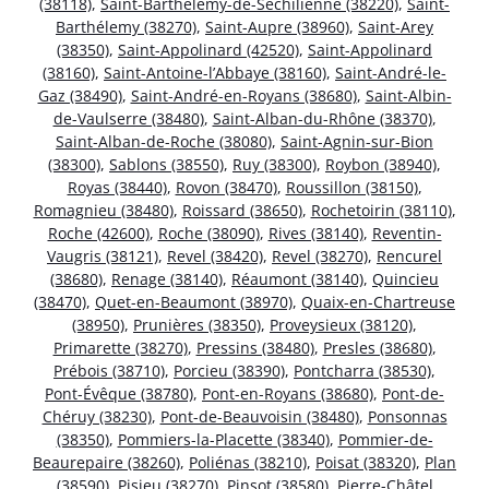
(38118)
,
Saint-Barthélemy-de-Séchilienne (38220)
,
Saint-
Barthélemy (38270)
,
Saint-Aupre (38960)
,
Saint-Arey
(38350)
,
Saint-Appolinard (42520)
,
Saint-Appolinard
(38160)
,
Saint-Antoine-l’Abbaye (38160)
,
Saint-André-le-
Gaz (38490)
,
Saint-André-en-Royans (38680)
,
Saint-Albin-
de-Vaulserre (38480)
,
Saint-Alban-du-Rhône (38370)
,
Saint-Alban-de-Roche (38080)
,
Saint-Agnin-sur-Bion
(38300)
,
Sablons (38550)
,
Ruy (38300)
,
Roybon (38940)
,
Royas (38440)
,
Rovon (38470)
,
Roussillon (38150)
,
Romagnieu (38480)
,
Roissard (38650)
,
Rochetoirin (38110)
,
Roche (42600)
,
Roche (38090)
,
Rives (38140)
,
Reventin-
Vaugris (38121)
,
Revel (38420)
,
Revel (38270)
,
Rencurel
(38680)
,
Renage (38140)
,
Réaumont (38140)
,
Quincieu
(38470)
,
Quet-en-Beaumont (38970)
,
Quaix-en-Chartreuse
(38950)
,
Prunières (38350)
,
Proveysieux (38120)
,
Primarette (38270)
,
Pressins (38480)
,
Presles (38680)
,
Prébois (38710)
,
Porcieu (38390)
,
Pontcharra (38530)
,
Pont-Évêque (38780)
,
Pont-en-Royans (38680)
,
Pont-de-
Chéruy (38230)
,
Pont-de-Beauvoisin (38480)
,
Ponsonnas
(38350)
,
Pommiers-la-Placette (38340)
,
Pommier-de-
Beaurepaire (38260)
,
Poliénas (38210)
,
Poisat (38320)
,
Plan
(38590)
,
Pisieu (38270)
,
Pinsot (38580)
,
Pierre-Châtel