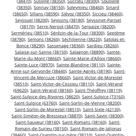
(38470)
,
Susville (38350)
,
Succieu (38300)
,
Sousville
(38350)
,
Sonnay (38150)
,
Soleymieu (38460)
,
Sinard
(38650)
,
Sillans (38590)
,
Siévoz (38350)
,
Siccieu (38460)
,
Seyssuel (38200)
,
Seyssins (38180)
,
Seyssinet-Pariset
(38170)
,
Serre-Nerpol (38470)
,
Serpaize (38200)
,
Sermérieu (38510)
,
Sérézin-de-la-Tour (38300)
,
Septème
(38780)
,
Semons (38260)
,
Séchilienne (38220)
,
Satolas-et-
Bonce (38290)
,
Sassenage (38360)
,
Sardieu (38260)
,
Salaise-sur-Sanne (38150)
,
Salagnon (38890)
,
Sainte-
Marie-du-Mont (38660)
,
Sainte-Marie-d’Alloix (38660)
,
Sainte-Luce (38970)
,
Sainte-Blandine (38110)
,
Sainte-
Anne-sur-Gervonde (38440)
,
Sainte-Agnès (38190)
,
Saint-
Vincent-de-Mercuze (38660)
,
Saint-Victor-de-Morestel
(38510)
,
Saint-Victor-de-Cessieu (38110)
,
Saint-Vérand
(69620)
,
Saint-Vérand (38160)
,
Saint-Théoffrey (38119)
,
Saint-Sulpice-des-Rivoires (38620)
,
Saint-Sulpice (73160)
,
Saint-Sulpice (63760)
,
Saint-Sorlin-de-Vienne (38200)
,
Saint-Sorlin-de-Morestel (38510)
,
Saint-Sixte (42130)
,
Saint-Siméon-de-Bressieux (38870)
,
Saint-Savin (38300)
,
Saint-Sauveur (38160)
,
Saint-Romans (38160)
,
Saint-
Romain-de-Surieu (38150)
,
Saint-Romain-de-Jalionas
(38460)
,
Saint-Quentin-sur-Isère (38210)
,
Saint-Quentin-