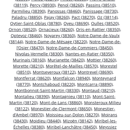
(38119)
,
Percy (38930)
,
Penol (38260)
,
Passins (38510)
,
Parmilieu (38390)
,
Panossas (38460)
,
Panissage (38730)
,
Paladru (38850)
,
Pajay (38260)
,
Pact (38270)
,
Oz (38114)
,
Oytier-Saint-Oblas (38780)
,
Oyeu (38690)
,
Oulles (38520)
,
Ornon (38520)
,
Ornacieux (38260)
,
Oris-en-Rattier (38350)
,
Optevoz (38460)
,
Noyarey (38360)
,
Notre-Dame-de-Vaulx
(38144)
,
Notre-Dame-de-Mésage (38220)
,
Notre-Dame-de-
l’Osier (38470)
,
Notre-Dame-de-Commiers (38450)
,
Nivolas-Vermelle (38300)
,
Nantes-en-Ratier (38350)
,
Murinais (38160)
,
Murianette (38420)
,
Mottier (38260)
,
Morette (38210)
,
Morêtel-de-Mailles (38570)
,
Morestel
(38510)
,
Montseveroux (38122)
,
Montrevel (38690)
,
Montferrat (38620)
,
Montfalcon (38940)
,
Monteynard
(38770)
,
Montchaboud (38220)
,
Montcarra (38890)
,
Montbonnot-Saint-Martin (38330)
,
Montaud (38210)
,
Montalieu (38390)
,
Montagnieu (38110)
,
Mont-Saint-
Martin (38120)
,
Mont-de-Lans (38860)
,
Monsteroux-Milieu
(38122)
,
Monestier-de-Clermont (38650)
,
Monestier-
d’Ambel (38970)
,
Moissieu-sur-Dolon (38270)
,
Moirans
(38430)
,
Moidieu (38440)
,
Mizoën (38142)
,
Miribel-les-
Échelles (38380)
,
Miribel-Lanchâtre (38450)
,
Meyssiez