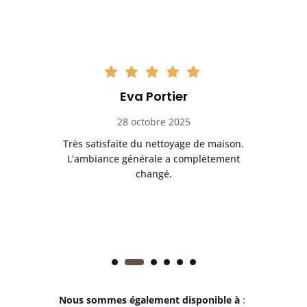
Eva Portier
28 octobre 2025
ble.
Très satisfaite du nettoyage de maison.
Le 
 en
L’ambiance générale a complètement
ret
changé.
Nous sommes également disponible à
: