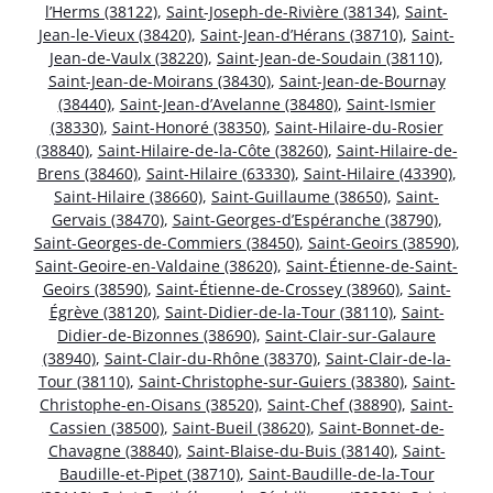
l’Herms (38122)
,
Saint-Joseph-de-Rivière (38134)
,
Saint-
Jean-le-Vieux (38420)
,
Saint-Jean-d’Hérans (38710)
,
Saint-
Jean-de-Vaulx (38220)
,
Saint-Jean-de-Soudain (38110)
,
Saint-Jean-de-Moirans (38430)
,
Saint-Jean-de-Bournay
(38440)
,
Saint-Jean-d’Avelanne (38480)
,
Saint-Ismier
(38330)
,
Saint-Honoré (38350)
,
Saint-Hilaire-du-Rosier
(38840)
,
Saint-Hilaire-de-la-Côte (38260)
,
Saint-Hilaire-de-
Brens (38460)
,
Saint-Hilaire (63330)
,
Saint-Hilaire (43390)
,
Saint-Hilaire (38660)
,
Saint-Guillaume (38650)
,
Saint-
Gervais (38470)
,
Saint-Georges-d’Espéranche (38790)
,
Saint-Georges-de-Commiers (38450)
,
Saint-Geoirs (38590)
,
Saint-Geoire-en-Valdaine (38620)
,
Saint-Étienne-de-Saint-
Geoirs (38590)
,
Saint-Étienne-de-Crossey (38960)
,
Saint-
Égrève (38120)
,
Saint-Didier-de-la-Tour (38110)
,
Saint-
Didier-de-Bizonnes (38690)
,
Saint-Clair-sur-Galaure
(38940)
,
Saint-Clair-du-Rhône (38370)
,
Saint-Clair-de-la-
Tour (38110)
,
Saint-Christophe-sur-Guiers (38380)
,
Saint-
Christophe-en-Oisans (38520)
,
Saint-Chef (38890)
,
Saint-
Cassien (38500)
,
Saint-Bueil (38620)
,
Saint-Bonnet-de-
Chavagne (38840)
,
Saint-Blaise-du-Buis (38140)
,
Saint-
Baudille-et-Pipet (38710)
,
Saint-Baudille-de-la-Tour