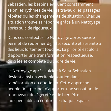
Sébastien, les besoins évoluent constamment
selon les rythmes de vie, les travaux, les passages
répétés ou les changements de situation. Chaque
situation trouve sa réponse grâce à un Nettoyage
après suicide rigoureux.
Dans ces contextes, le Nettoyage après suicide
permet de redonner dignité, sécurité et sérénité à
des lieux fortement touchés. La priorité est alors
d’apporter une transformation respectueuse,
discrète et complète du cadre de vie.
Le Nettoyage après suicide à Saint-Sébastien
devient ainsi un véritable soutien dans
l’amélioration du quotidien. Cette approche
people-first permet d’apporter une sensation de
renouveau, de légèreté et de bien-être
indispensable au confort de chaque espace.