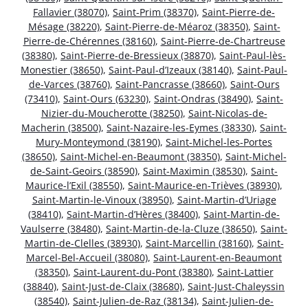
Fallavier (38070)
,
Saint-Prim (38370)
,
Saint-Pierre-de-
Mésage (38220)
,
Saint-Pierre-de-Méaroz (38350)
,
Saint-
Pierre-de-Chérennes (38160)
,
Saint-Pierre-de-Chartreuse
(38380)
,
Saint-Pierre-de-Bressieux (38870)
,
Saint-Paul-lès-
Monestier (38650)
,
Saint-Paul-d’Izeaux (38140)
,
Saint-Paul-
de-Varces (38760)
,
Saint-Pancrasse (38660)
,
Saint-Ours
(73410)
,
Saint-Ours (63230)
,
Saint-Ondras (38490)
,
Saint-
Nizier-du-Moucherotte (38250)
,
Saint-Nicolas-de-
Macherin (38500)
,
Saint-Nazaire-les-Eymes (38330)
,
Saint-
Mury-Monteymond (38190)
,
Saint-Michel-les-Portes
(38650)
,
Saint-Michel-en-Beaumont (38350)
,
Saint-Michel-
de-Saint-Geoirs (38590)
,
Saint-Maximin (38530)
,
Saint-
Maurice-l’Exil (38550)
,
Saint-Maurice-en-Trièves (38930)
,
Saint-Martin-le-Vinoux (38950)
,
Saint-Martin-d’Uriage
(38410)
,
Saint-Martin-d’Hères (38400)
,
Saint-Martin-de-
Vaulserre (38480)
,
Saint-Martin-de-la-Cluze (38650)
,
Saint-
Martin-de-Clelles (38930)
,
Saint-Marcellin (38160)
,
Saint-
Marcel-Bel-Accueil (38080)
,
Saint-Laurent-en-Beaumont
(38350)
,
Saint-Laurent-du-Pont (38380)
,
Saint-Lattier
(38840)
,
Saint-Just-de-Claix (38680)
,
Saint-Just-Chaleyssin
(38540)
,
Saint-Julien-de-Raz (38134)
,
Saint-Julien-de-