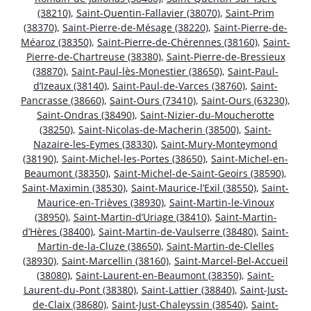
(38210)
,
Saint-Quentin-Fallavier (38070)
,
Saint-Prim
(38370)
,
Saint-Pierre-de-Mésage (38220)
,
Saint-Pierre-de-
Méaroz (38350)
,
Saint-Pierre-de-Chérennes (38160)
,
Saint-
Pierre-de-Chartreuse (38380)
,
Saint-Pierre-de-Bressieux
(38870)
,
Saint-Paul-lès-Monestier (38650)
,
Saint-Paul-
d’Izeaux (38140)
,
Saint-Paul-de-Varces (38760)
,
Saint-
Pancrasse (38660)
,
Saint-Ours (73410)
,
Saint-Ours (63230)
,
Saint-Ondras (38490)
,
Saint-Nizier-du-Moucherotte
(38250)
,
Saint-Nicolas-de-Macherin (38500)
,
Saint-
Nazaire-les-Eymes (38330)
,
Saint-Mury-Monteymond
(38190)
,
Saint-Michel-les-Portes (38650)
,
Saint-Michel-en-
Beaumont (38350)
,
Saint-Michel-de-Saint-Geoirs (38590)
,
Saint-Maximin (38530)
,
Saint-Maurice-l’Exil (38550)
,
Saint-
Maurice-en-Trièves (38930)
,
Saint-Martin-le-Vinoux
(38950)
,
Saint-Martin-d’Uriage (38410)
,
Saint-Martin-
d’Hères (38400)
,
Saint-Martin-de-Vaulserre (38480)
,
Saint-
Martin-de-la-Cluze (38650)
,
Saint-Martin-de-Clelles
(38930)
,
Saint-Marcellin (38160)
,
Saint-Marcel-Bel-Accueil
(38080)
,
Saint-Laurent-en-Beaumont (38350)
,
Saint-
Laurent-du-Pont (38380)
,
Saint-Lattier (38840)
,
Saint-Just-
de-Claix (38680)
,
Saint-Just-Chaleyssin (38540)
,
Saint-