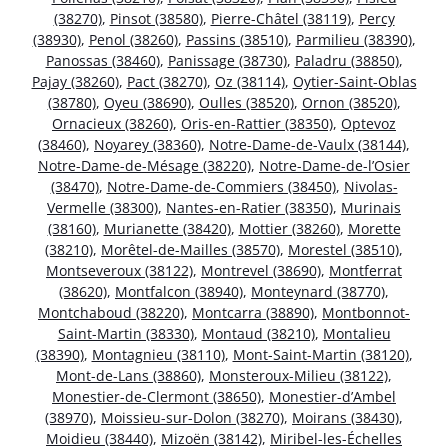
(38270)
,
Pinsot (38580)
,
Pierre-Châtel (38119)
,
Percy
(38930)
,
Penol (38260)
,
Passins (38510)
,
Parmilieu (38390)
,
Panossas (38460)
,
Panissage (38730)
,
Paladru (38850)
,
Pajay (38260)
,
Pact (38270)
,
Oz (38114)
,
Oytier-Saint-Oblas
(38780)
,
Oyeu (38690)
,
Oulles (38520)
,
Ornon (38520)
,
Ornacieux (38260)
,
Oris-en-Rattier (38350)
,
Optevoz
(38460)
,
Noyarey (38360)
,
Notre-Dame-de-Vaulx (38144)
,
Notre-Dame-de-Mésage (38220)
,
Notre-Dame-de-l’Osier
(38470)
,
Notre-Dame-de-Commiers (38450)
,
Nivolas-
Vermelle (38300)
,
Nantes-en-Ratier (38350)
,
Murinais
(38160)
,
Murianette (38420)
,
Mottier (38260)
,
Morette
(38210)
,
Morêtel-de-Mailles (38570)
,
Morestel (38510)
,
Montseveroux (38122)
,
Montrevel (38690)
,
Montferrat
(38620)
,
Montfalcon (38940)
,
Monteynard (38770)
,
Montchaboud (38220)
,
Montcarra (38890)
,
Montbonnot-
Saint-Martin (38330)
,
Montaud (38210)
,
Montalieu
(38390)
,
Montagnieu (38110)
,
Mont-Saint-Martin (38120)
,
Mont-de-Lans (38860)
,
Monsteroux-Milieu (38122)
,
Monestier-de-Clermont (38650)
,
Monestier-d’Ambel
(38970)
,
Moissieu-sur-Dolon (38270)
,
Moirans (38430)
,
Moidieu (38440)
,
Mizoën (38142)
,
Miribel-les-Échelles