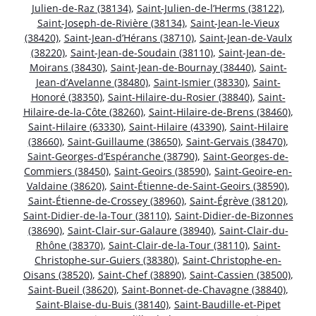
Julien-de-Raz (38134)
,
Saint-Julien-de-l’Herms (38122)
,
Saint-Joseph-de-Rivière (38134)
,
Saint-Jean-le-Vieux
(38420)
,
Saint-Jean-d’Hérans (38710)
,
Saint-Jean-de-Vaulx
(38220)
,
Saint-Jean-de-Soudain (38110)
,
Saint-Jean-de-
Moirans (38430)
,
Saint-Jean-de-Bournay (38440)
,
Saint-
Jean-d’Avelanne (38480)
,
Saint-Ismier (38330)
,
Saint-
Honoré (38350)
,
Saint-Hilaire-du-Rosier (38840)
,
Saint-
Hilaire-de-la-Côte (38260)
,
Saint-Hilaire-de-Brens (38460)
,
Saint-Hilaire (63330)
,
Saint-Hilaire (43390)
,
Saint-Hilaire
(38660)
,
Saint-Guillaume (38650)
,
Saint-Gervais (38470)
,
Saint-Georges-d’Espéranche (38790)
,
Saint-Georges-de-
Commiers (38450)
,
Saint-Geoirs (38590)
,
Saint-Geoire-en-
Valdaine (38620)
,
Saint-Étienne-de-Saint-Geoirs (38590)
,
Saint-Étienne-de-Crossey (38960)
,
Saint-Égrève (38120)
,
Saint-Didier-de-la-Tour (38110)
,
Saint-Didier-de-Bizonnes
(38690)
,
Saint-Clair-sur-Galaure (38940)
,
Saint-Clair-du-
Rhône (38370)
,
Saint-Clair-de-la-Tour (38110)
,
Saint-
Christophe-sur-Guiers (38380)
,
Saint-Christophe-en-
Oisans (38520)
,
Saint-Chef (38890)
,
Saint-Cassien (38500)
,
Saint-Bueil (38620)
,
Saint-Bonnet-de-Chavagne (38840)
,
Saint-Blaise-du-Buis (38140)
,
Saint-Baudille-et-Pipet