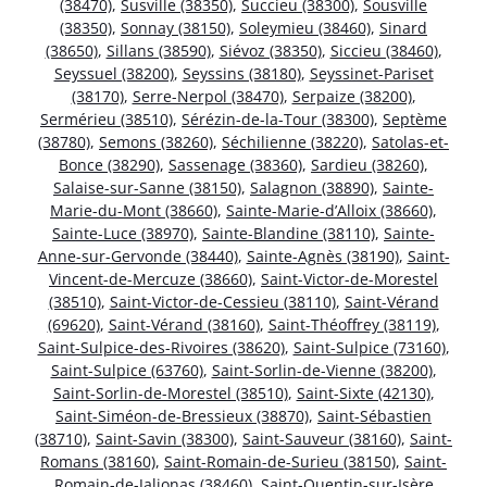
(38470)
,
Susville (38350)
,
Succieu (38300)
,
Sousville
(38350)
,
Sonnay (38150)
,
Soleymieu (38460)
,
Sinard
(38650)
,
Sillans (38590)
,
Siévoz (38350)
,
Siccieu (38460)
,
Seyssuel (38200)
,
Seyssins (38180)
,
Seyssinet-Pariset
(38170)
,
Serre-Nerpol (38470)
,
Serpaize (38200)
,
Sermérieu (38510)
,
Sérézin-de-la-Tour (38300)
,
Septème
(38780)
,
Semons (38260)
,
Séchilienne (38220)
,
Satolas-et-
Bonce (38290)
,
Sassenage (38360)
,
Sardieu (38260)
,
Salaise-sur-Sanne (38150)
,
Salagnon (38890)
,
Sainte-
Marie-du-Mont (38660)
,
Sainte-Marie-d’Alloix (38660)
,
Sainte-Luce (38970)
,
Sainte-Blandine (38110)
,
Sainte-
Anne-sur-Gervonde (38440)
,
Sainte-Agnès (38190)
,
Saint-
Vincent-de-Mercuze (38660)
,
Saint-Victor-de-Morestel
(38510)
,
Saint-Victor-de-Cessieu (38110)
,
Saint-Vérand
(69620)
,
Saint-Vérand (38160)
,
Saint-Théoffrey (38119)
,
Saint-Sulpice-des-Rivoires (38620)
,
Saint-Sulpice (73160)
,
Saint-Sulpice (63760)
,
Saint-Sorlin-de-Vienne (38200)
,
Saint-Sorlin-de-Morestel (38510)
,
Saint-Sixte (42130)
,
Saint-Siméon-de-Bressieux (38870)
,
Saint-Sébastien
(38710)
,
Saint-Savin (38300)
,
Saint-Sauveur (38160)
,
Saint-
Romans (38160)
,
Saint-Romain-de-Surieu (38150)
,
Saint-
Romain-de-Jalionas (38460)
,
Saint-Quentin-sur-Isère