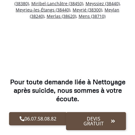
(38380)
,
Miribel-Lanchâtre (38450)
,
Meyssiez (38440)
,
Meyrieu-les-Étangs (38440)
,
Meyrié (38300)
,
Meylan
(38240)
,
Merlas (38620)
,
Mens (38710)
Pour toute demande liée à Nettoyage
après suicide, nous sommes à votre
écoute.
06.07.58.08.82
DEVIS
GRATUIT