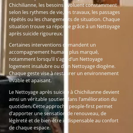
Chichilianne, les besoins évoluent constamment
selon les rythmes de vie, les travaux, les passages
répétés ou les changements de situation. Chaque
situation trouve sa réponse grâce à un Nettoyage
après suicide rigoureux.
Certaines interventions demandent un
accompagnement humain plus marqué,
notamment lorsqu’il s’agit d’un Nettoyage
logement insalubre ou d’un Nettoyage diogène.
Chaque geste vise à restaurer un environnement
vivable et apaisant.
Le Nettoyage après suicide à Chichilianne devient
ainsi un véritable soutien dans l’amélioration du
quotidien. Cette approche people-first permet
d’apporter une sensation de renouveau, de
légèreté et de bien-être indispensable au confort
de chaque espace.