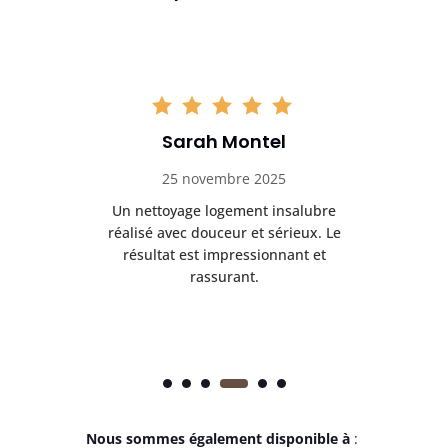
Dorian Ménard
6 décembre 2025
re
Le nettoyage diogène a été effectué
Net
Le
avec beaucoup de respect et une
Tou
grande efficacité. Le logement a
totalement changé d’aspect.
Nous sommes également disponible à
: