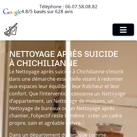
Téléphone :
06.07.58.08.82
4.8/5 basés sur 628 avis
NETTOYAGE APRÈS SUICIDE
À CHICHILIANNE
Le Nettoyage après suicide à Chichilianne s’inscrit
dans une démarche essentielle visant à redonner
aux espaces leur équilibre, leur fraîcheur et leur
confort. Que l’intervention concerne un Nettoyage
d’appartement, un Nettoyage de maisons, un
Nettoyage de bureaux ou un Nettoyage après
chantier, l’objectif reste le même : créer un cadre
propre, sain et agréable à vivre.
Dans un département dynamique comme