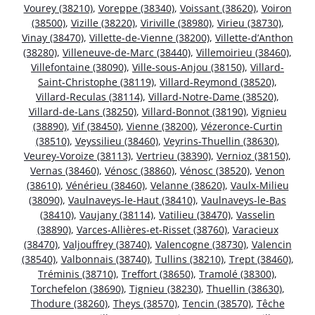
Vourey (38210)
,
Voreppe (38340)
,
Voissant (38620)
,
Voiron
(38500)
,
Vizille (38220)
,
Viriville (38980)
,
Virieu (38730)
,
Vinay (38470)
,
Villette-de-Vienne (38200)
,
Villette-d’Anthon
(38280)
,
Villeneuve-de-Marc (38440)
,
Villemoirieu (38460)
,
Villefontaine (38090)
,
Ville-sous-Anjou (38150)
,
Villard-
Saint-Christophe (38119)
,
Villard-Reymond (38520)
,
Villard-Reculas (38114)
,
Villard-Notre-Dame (38520)
,
Villard-de-Lans (38250)
,
Villard-Bonnot (38190)
,
Vignieu
(38890)
,
Vif (38450)
,
Vienne (38200)
,
Vézeronce-Curtin
(38510)
,
Veyssilieu (38460)
,
Veyrins-Thuellin (38630)
,
Veurey-Voroize (38113)
,
Vertrieu (38390)
,
Vernioz (38150)
,
Vernas (38460)
,
Vénosc (38860)
,
Vénosc (38520)
,
Venon
(38610)
,
Vénérieu (38460)
,
Velanne (38620)
,
Vaulx-Milieu
(38090)
,
Vaulnaveys-le-Haut (38410)
,
Vaulnaveys-le-Bas
(38410)
,
Vaujany (38114)
,
Vatilieu (38470)
,
Vasselin
(38890)
,
Varces-Allières-et-Risset (38760)
,
Varacieux
(38470)
,
Valjouffrey (38740)
,
Valencogne (38730)
,
Valencin
(38540)
,
Valbonnais (38740)
,
Tullins (38210)
,
Trept (38460)
,
Tréminis (38710)
,
Treffort (38650)
,
Tramolé (38300)
,
Torchefelon (38690)
,
Tignieu (38230)
,
Thuellin (38630)
,
Thodure (38260)
,
Theys (38570)
,
Tencin (38570)
,
Têche