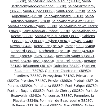
(38710)
,
Saint-Baudille-de-la-Tour (38118)
,
Saint-
Barthélemy-de-Séchilienne (38220)
,
Saint-Barthélemy
(38270)
,
Saint-Aupre (38960)
,
Saint-Arey (38350)
,
Saint-
Appolinard (42520)
,
Saint-Appolinard (38160)
,
Saint-
Antoine-l’Abbaye (38160)
,
Saint-André-le-Gaz (38490)
,
Saint-André-en-Royans (38680)
,
Saint-Albin-de-Vaulserre
(38480)
,
Saint-Alban-du-Rhône (38370)
,
Saint-Alban-de-
Roche (38080)
,
Saint-Agnin-sur-Bion (38300)
,
Sablons
(38550)
,
Ruy (38300)
,
Roybon (38940)
,
Royas (38440)
,
Rovon (38470)
,
Roussillon (38150)
,
Romagnieu (38480)
,
Roissard (38650)
,
Rochetoirin (38110)
,
Roche (42600)
,
Roche (38090)
,
Rives (38140)
,
Reventin-Vaugris (38121)
,
Revel (38420)
,
Revel (38270)
,
Rencurel (38680)
,
Renage
(38140)
,
Réaumont (38140)
,
Quincieu (38470)
,
Quet-en-
Beaumont (38970)
,
Quaix-en-Chartreuse (38950)
,
Prunières (38350)
,
Proveysieux (38120)
,
Primarette
(38270)
,
Pressins (38480)
,
Presles (38680)
,
Prébois (38710)
,
Porcieu (38390)
,
Pontcharra (38530)
,
Pont-Évêque (38780)
,
Pont-en-Royans (38680)
,
Pont-de-Chéruy (38230)
,
Pont-de-
Beauvoisin (38480)
,
Ponsonnas (38350)
,
Pommiers-la-
Placette (38340)
,
Pommier-de-Beaurepaire (38260)
,
Poliénas (38210)
,
Poisat (38320)
,
Plan (38590)
,
Pisieu