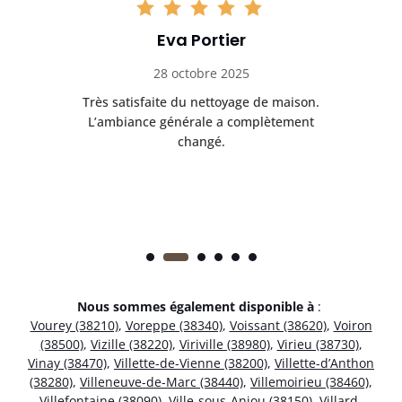
Eva Portier
28 octobre 2025
ble.
Très satisfaite du nettoyage de maison.
Le 
 en
L’ambiance générale a complètement
ret
changé.
Nous sommes également disponible à
:
Vourey (38210)
,
Voreppe (38340)
,
Voissant (38620)
,
Voiron
(38500)
,
Vizille (38220)
,
Viriville (38980)
,
Virieu (38730)
,
Vinay (38470)
,
Villette-de-Vienne (38200)
,
Villette-d’Anthon
(38280)
,
Villeneuve-de-Marc (38440)
,
Villemoirieu (38460)
,
Villefontaine (38090)
,
Ville-sous-Anjou (38150)
,
Villard-