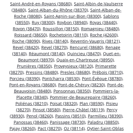
Saint-André-en-Royans (38680)
,
Saint-Albin-de-Vaulserre
(38480)
,
Saint-Alban-du-Rhône (38370)
,
Saint-Alban-de-
Roche (38080)
,
Saint-Agnin-sur-Bion (38300)
,
Sablons
(38550)
,
Ruy (38300)
,
Roybon (38940)
,
Royas (38440)
,
Rovon (38470)
,
Roussillon (38150)
,
Romagnieu (38480)
,
Roissard (38650)
,
Rochetoirin (38110)
,
Roche (42600)
,
Roche (38090)
,
Rives (38140)
,
Reventin-Vaugris (38121)
,
Revel (38420)
,
Revel (38270)
,
Rencurel (38680)
,
Renage
(38140)
,
Réaumont (38140)
,
Quincieu (38470)
,
Quet-en-
Beaumont (38970)
,
Quaix-en-Chartreuse (38950)
,
Prunières (38350)
,
Proveysieux (38120)
,
Primarette
(38270)
,
Pressins (38480)
,
Presles (38680)
,
Prébois (38710)
,
Porcieu (38390)
,
Pontcharra (38530)
,
Pont-Évêque (38780)
,
Pont-en-Royans (38680)
,
Pont-de-Chéruy (38230)
,
Pont-de-
Beauvoisin (38480)
,
Ponsonnas (38350)
,
Pommiers-la-
Placette (38340)
,
Pommier-de-Beaurepaire (38260)
,
Poliénas (38210)
,
Poisat (38320)
,
Plan (38590)
,
Pisieu
(38270)
,
Pinsot (38580)
,
Pierre-Châtel (38119)
,
Percy
(38930)
,
Penol (38260)
,
Passins (38510)
,
Parmilieu (38390)
,
Panossas (38460)
,
Panissage (38730)
,
Paladru (38850)
,
Pajay (38260)
,
Pact (38270)
,
Oz (38114)
,
Oytier-Saint-Oblas