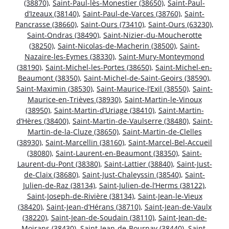
(38870)
,
Saint-Paul-lès-Monestier (38650)
,
Saint-Paul-
d’Izeaux (38140)
,
Saint-Paul-de-Varces (38760)
,
Saint-
Pancrasse (38660)
,
Saint-Ours (73410)
,
Saint-Ours (63230)
,
Saint-Ondras (38490)
,
Saint-Nizier-du-Moucherotte
(38250)
,
Saint-Nicolas-de-Macherin (38500)
,
Saint-
Nazaire-les-Eymes (38330)
,
Saint-Mury-Monteymond
(38190)
,
Saint-Michel-les-Portes (38650)
,
Saint-Michel-en-
Beaumont (38350)
,
Saint-Michel-de-Saint-Geoirs (38590)
,
Saint-Maximin (38530)
,
Saint-Maurice-l’Exil (38550)
,
Saint-
Maurice-en-Trièves (38930)
,
Saint-Martin-le-Vinoux
(38950)
,
Saint-Martin-d’Uriage (38410)
,
Saint-Martin-
d’Hères (38400)
,
Saint-Martin-de-Vaulserre (38480)
,
Saint-
Martin-de-la-Cluze (38650)
,
Saint-Martin-de-Clelles
(38930)
,
Saint-Marcellin (38160)
,
Saint-Marcel-Bel-Accueil
(38080)
,
Saint-Laurent-en-Beaumont (38350)
,
Saint-
Laurent-du-Pont (38380)
,
Saint-Lattier (38840)
,
Saint-Just-
de-Claix (38680)
,
Saint-Just-Chaleyssin (38540)
,
Saint-
Julien-de-Raz (38134)
,
Saint-Julien-de-l’Herms (38122)
,
Saint-Joseph-de-Rivière (38134)
,
Saint-Jean-le-Vieux
(38420)
,
Saint-Jean-d’Hérans (38710)
,
Saint-Jean-de-Vaulx
(38220)
,
Saint-Jean-de-Soudain (38110)
,
Saint-Jean-de-
Moirans (38430)
,
Saint-Jean-de-Bournay (38440)
,
Saint-