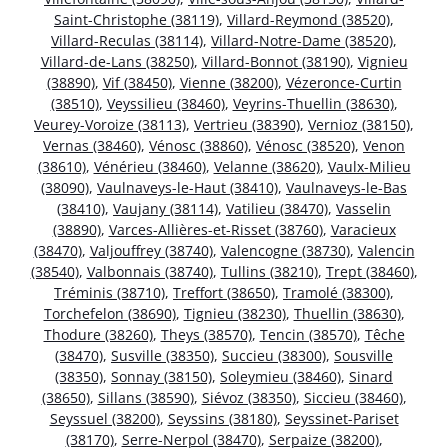
Saint-Christophe (38119)
,
Villard-Reymond (38520)
,
Villard-Reculas (38114)
,
Villard-Notre-Dame (38520)
,
Villard-de-Lans (38250)
,
Villard-Bonnot (38190)
,
Vignieu
(38890)
,
Vif (38450)
,
Vienne (38200)
,
Vézeronce-Curtin
(38510)
,
Veyssilieu (38460)
,
Veyrins-Thuellin (38630)
,
Veurey-Voroize (38113)
,
Vertrieu (38390)
,
Vernioz (38150)
,
Vernas (38460)
,
Vénosc (38860)
,
Vénosc (38520)
,
Venon
(38610)
,
Vénérieu (38460)
,
Velanne (38620)
,
Vaulx-Milieu
(38090)
,
Vaulnaveys-le-Haut (38410)
,
Vaulnaveys-le-Bas
(38410)
,
Vaujany (38114)
,
Vatilieu (38470)
,
Vasselin
(38890)
,
Varces-Allières-et-Risset (38760)
,
Varacieux
(38470)
,
Valjouffrey (38740)
,
Valencogne (38730)
,
Valencin
(38540)
,
Valbonnais (38740)
,
Tullins (38210)
,
Trept (38460)
,
Tréminis (38710)
,
Treffort (38650)
,
Tramolé (38300)
,
Torchefelon (38690)
,
Tignieu (38230)
,
Thuellin (38630)
,
Thodure (38260)
,
Theys (38570)
,
Tencin (38570)
,
Têche
(38470)
,
Susville (38350)
,
Succieu (38300)
,
Sousville
(38350)
,
Sonnay (38150)
,
Soleymieu (38460)
,
Sinard
(38650)
,
Sillans (38590)
,
Siévoz (38350)
,
Siccieu (38460)
,
Seyssuel (38200)
,
Seyssins (38180)
,
Seyssinet-Pariset
(38170)
,
Serre-Nerpol (38470)
,
Serpaize (38200)
,