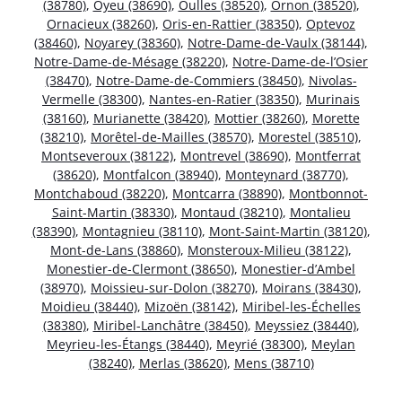
(38780)
,
Oyeu (38690)
,
Oulles (38520)
,
Ornon (38520)
,
Ornacieux (38260)
,
Oris-en-Rattier (38350)
,
Optevoz
(38460)
,
Noyarey (38360)
,
Notre-Dame-de-Vaulx (38144)
,
Notre-Dame-de-Mésage (38220)
,
Notre-Dame-de-l’Osier
(38470)
,
Notre-Dame-de-Commiers (38450)
,
Nivolas-
Vermelle (38300)
,
Nantes-en-Ratier (38350)
,
Murinais
(38160)
,
Murianette (38420)
,
Mottier (38260)
,
Morette
(38210)
,
Morêtel-de-Mailles (38570)
,
Morestel (38510)
,
Montseveroux (38122)
,
Montrevel (38690)
,
Montferrat
(38620)
,
Montfalcon (38940)
,
Monteynard (38770)
,
Montchaboud (38220)
,
Montcarra (38890)
,
Montbonnot-
Saint-Martin (38330)
,
Montaud (38210)
,
Montalieu
(38390)
,
Montagnieu (38110)
,
Mont-Saint-Martin (38120)
,
Mont-de-Lans (38860)
,
Monsteroux-Milieu (38122)
,
Monestier-de-Clermont (38650)
,
Monestier-d’Ambel
(38970)
,
Moissieu-sur-Dolon (38270)
,
Moirans (38430)
,
Moidieu (38440)
,
Mizoën (38142)
,
Miribel-les-Échelles
(38380)
,
Miribel-Lanchâtre (38450)
,
Meyssiez (38440)
,
Meyrieu-les-Étangs (38440)
,
Meyrié (38300)
,
Meylan
(38240)
,
Merlas (38620)
,
Mens (38710)