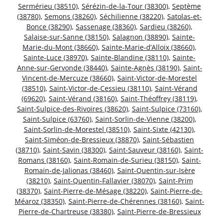
Sermérieu (38510)
,
Sérézin-de-la-Tour (38300)
,
Septème
(38780)
,
Semons (38260)
,
Séchilienne (38220)
,
Satolas-et-
Bonce (38290)
,
Sassenage (38360)
,
Sardieu (38260)
,
Salaise-sur-Sanne (38150)
,
Salagnon (38890)
,
Sainte-
Marie-du-Mont (38660)
,
Sainte-Marie-d’Alloix (38660)
,
Sainte-Luce (38970)
,
Sainte-Blandine (38110)
,
Sainte-
Anne-sur-Gervonde (38440)
,
Sainte-Agnès (38190)
,
Saint-
Vincent-de-Mercuze (38660)
,
Saint-Victor-de-Morestel
(38510)
,
Saint-Victor-de-Cessieu (38110)
,
Saint-Vérand
(69620)
,
Saint-Vérand (38160)
,
Saint-Théoffrey (38119)
,
Saint-Sulpice-des-Rivoires (38620)
,
Saint-Sulpice (73160)
,
Saint-Sulpice (63760)
,
Saint-Sorlin-de-Vienne (38200)
,
Saint-Sorlin-de-Morestel (38510)
,
Saint-Sixte (42130)
,
Saint-Siméon-de-Bressieux (38870)
,
Saint-Sébastien
(38710)
,
Saint-Savin (38300)
,
Saint-Sauveur (38160)
,
Saint-
Romans (38160)
,
Saint-Romain-de-Surieu (38150)
,
Saint-
Romain-de-Jalionas (38460)
,
Saint-Quentin-sur-Isère
(38210)
,
Saint-Quentin-Fallavier (38070)
,
Saint-Prim
(38370)
,
Saint-Pierre-de-Mésage (38220)
,
Saint-Pierre-de-
Méaroz (38350)
,
Saint-Pierre-de-Chérennes (38160)
,
Saint-
Pierre-de-Chartreuse (38380)
,
Saint-Pierre-de-Bressieux