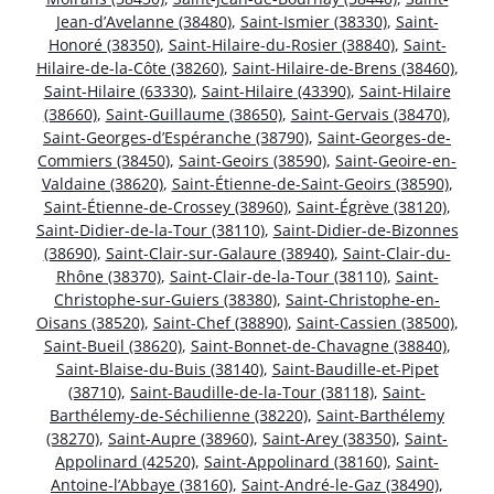
Jean-d’Avelanne (38480)
,
Saint-Ismier (38330)
,
Saint-
Honoré (38350)
,
Saint-Hilaire-du-Rosier (38840)
,
Saint-
Hilaire-de-la-Côte (38260)
,
Saint-Hilaire-de-Brens (38460)
,
Saint-Hilaire (63330)
,
Saint-Hilaire (43390)
,
Saint-Hilaire
(38660)
,
Saint-Guillaume (38650)
,
Saint-Gervais (38470)
,
Saint-Georges-d’Espéranche (38790)
,
Saint-Georges-de-
Commiers (38450)
,
Saint-Geoirs (38590)
,
Saint-Geoire-en-
Valdaine (38620)
,
Saint-Étienne-de-Saint-Geoirs (38590)
,
Saint-Étienne-de-Crossey (38960)
,
Saint-Égrève (38120)
,
Saint-Didier-de-la-Tour (38110)
,
Saint-Didier-de-Bizonnes
(38690)
,
Saint-Clair-sur-Galaure (38940)
,
Saint-Clair-du-
Rhône (38370)
,
Saint-Clair-de-la-Tour (38110)
,
Saint-
Christophe-sur-Guiers (38380)
,
Saint-Christophe-en-
Oisans (38520)
,
Saint-Chef (38890)
,
Saint-Cassien (38500)
,
Saint-Bueil (38620)
,
Saint-Bonnet-de-Chavagne (38840)
,
Saint-Blaise-du-Buis (38140)
,
Saint-Baudille-et-Pipet
(38710)
,
Saint-Baudille-de-la-Tour (38118)
,
Saint-
Barthélemy-de-Séchilienne (38220)
,
Saint-Barthélemy
(38270)
,
Saint-Aupre (38960)
,
Saint-Arey (38350)
,
Saint-
Appolinard (42520)
,
Saint-Appolinard (38160)
,
Saint-
Antoine-l’Abbaye (38160)
,
Saint-André-le-Gaz (38490)
,