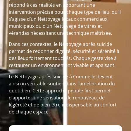
répond à ces réalités en apportant une
intervention précise pour chaque type de lieu, qu’il
s’agisse d’un Nettoyage locaux commerciaux,
municipaux ou d’un Nettoyage de vitres et
vérandas nécessitant une technique maîtrisée.
Dans ces contextes, le Nettoyage après suicide
permet de redonner dignité, sécurité et sérénité à
des lieux fortement touchés. Chaque geste vise à
restaurer un environnement vivable et apaisant.
Le Nettoyage après suicide à Commelle devient
ainsi un véritable soutien dans l’amélioration du
quotidien. Cette approche people-first permet
d’apporter une sensation de renouveau, de
légèreté et de bien-être indispensable au confort
de chaque espace.