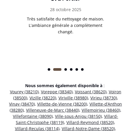
28 octobre 2025
ble.
Très satisfaite du nettoyage de maison.
Le 
 en
L’ambiance générale a complètement
ret
changé.
Nous sommes également disponible à
:
Vourey (38210)
,
Voreppe (38340)
,
Voissant (38620)
,
Voiron
(38500)
,
Vizille (38220)
,
Viriville (38980)
,
Virieu (38730)
,
Vinay (38470)
,
Villette-de-Vienne (38200)
,
Villette-d’Anthon
(38280)
,
Villeneuve-de-Marc (38440)
,
Villemoirieu (38460)
,
Villefontaine (38090)
,
Ville-sous-Anjou (38150)
,
Villard-
Saint-Christophe (38119)
,
Villard-Reymond (38520)
,
Villard-Reculas (38114)
,
Villard-Notre-Dame (38520)
,