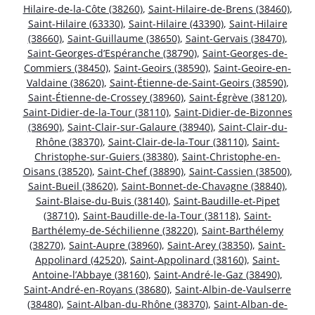
Hilaire-de-la-Côte (38260)
,
Saint-Hilaire-de-Brens (38460)
,
Saint-Hilaire (63330)
,
Saint-Hilaire (43390)
,
Saint-Hilaire
(38660)
,
Saint-Guillaume (38650)
,
Saint-Gervais (38470)
,
Saint-Georges-d’Espéranche (38790)
,
Saint-Georges-de-
Commiers (38450)
,
Saint-Geoirs (38590)
,
Saint-Geoire-en-
Valdaine (38620)
,
Saint-Étienne-de-Saint-Geoirs (38590)
,
Saint-Étienne-de-Crossey (38960)
,
Saint-Égrève (38120)
,
Saint-Didier-de-la-Tour (38110)
,
Saint-Didier-de-Bizonnes
(38690)
,
Saint-Clair-sur-Galaure (38940)
,
Saint-Clair-du-
Rhône (38370)
,
Saint-Clair-de-la-Tour (38110)
,
Saint-
Christophe-sur-Guiers (38380)
,
Saint-Christophe-en-
Oisans (38520)
,
Saint-Chef (38890)
,
Saint-Cassien (38500)
,
Saint-Bueil (38620)
,
Saint-Bonnet-de-Chavagne (38840)
,
Saint-Blaise-du-Buis (38140)
,
Saint-Baudille-et-Pipet
(38710)
,
Saint-Baudille-de-la-Tour (38118)
,
Saint-
Barthélemy-de-Séchilienne (38220)
,
Saint-Barthélemy
(38270)
,
Saint-Aupre (38960)
,
Saint-Arey (38350)
,
Saint-
Appolinard (42520)
,
Saint-Appolinard (38160)
,
Saint-
Antoine-l’Abbaye (38160)
,
Saint-André-le-Gaz (38490)
,
Saint-André-en-Royans (38680)
,
Saint-Albin-de-Vaulserre
(38480)
,
Saint-Alban-du-Rhône (38370)
,
Saint-Alban-de-