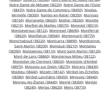
Notre-Dame-de-Mésage (38220)
,
Notre-Dame-de-l’Osier
(38470)
,
Notre-Dame-de-Commiers (38450)
,
Nivolas-
Vermelle (38300)
,
Nantes-en-Ratier (38350)
,
Murinais
(38160)
,
Murianette (38420)
,
Mottier (38260)
,
Morette
(38210)
,
Morêtel-de-Mailles (38570)
,
Morestel (38510)
,
Montseveroux (38122)
,
Montrevel (38690)
,
Montferrat
(38620)
,
Montfalcon (38940)
,
Monteynard (38770)
,
Montchaboud (38220)
,
Montcarra (38890)
,
Montbonnot-
Saint-Martin (38330)
,
Montaud (38210)
,
Montalieu
(38390)
,
Montagnieu (38110)
,
Mont-Saint-Martin (38120)
,
Mont-de-Lans (38860)
,
Monsteroux-Milieu (38122)
,
Monestier-de-Clermont (38650)
,
Monestier-d’Ambel
(38970)
,
Moissieu-sur-Dolon (38270)
,
Moirans (38430)
,
Moidieu (38440)
,
Mizoën (38142)
,
Miribel-les-Échelles
(38380)
,
Miribel-Lanchâtre (38450)
,
Meyssiez (38440)
,
Meyrieu-les-Étangs (38440)
,
Meyrié (38300)
,
Meylan
(38240)
,
Merlas (38620)
,
Mens (38710)