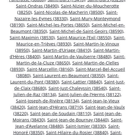
Saint-Ondras (38490)
,
Saint-Nizier-du-Moucherotte
(38250)
,
Saint-Nicolas-de-Macherin (38500)
,
Saint-
Nazaire-les-Eymes (38330)
,
Saint-Mury-Monteymond
(38190)
,
Saint-Michel-les-Portes (38650)
,
Saint-Michel-en-
Beaumont (38350)
,
Saint-Michel-de-Saint-Geoirs (38590)
,
Saint-Maximin (38530)
,
Saint-Maurice-l’Exil (38550)
,
Saint-
Maurice-en-Trièves (38930)
,
Saint-Martin-le-Vinoux
(38950)
,
Saint-Martin-d’Uriage (38410)
,
Saint-Martin-
d’Hères (38400)
,
Saint-Martin-de-Vaulserre (38480)
,
Saint-
Martin-de-la-Cluze (38650)
,
Saint-Martin-de-Clelles
(38930)
,
Saint-Marcellin (38160)
,
Saint-Marcel-Bel-Accueil
(38080)
,
Saint-Laurent-en-Beaumont (38350)
,
Saint-
Laurent-du-Pont (38380)
,
Saint-Lattier (38840)
,
Saint-Just-
de-Claix (38680)
,
Saint-Just-Chaleyssin (38540)
,
Saint-
Julien-de-Raz (38134)
,
Saint-Julien-de-l’Herms (38122)
,
Saint-Joseph-de-Rivière (38134)
,
Saint-Jean-le-Vieux
(38420)
,
Saint-Jean-d’Hérans (38710)
,
Saint-Jean-de-Vaulx
(38220)
,
Saint-Jean-de-Soudain (38110)
,
Saint-Jean-de-
Moirans (38430)
,
Saint-Jean-de-Bournay (38440)
,
Saint-
Jean-d’Avelanne (38480)
,
Saint-Ismier (38330)
,
Saint-
Honoré (38350)
,
Saint-Hilaire-du-Rosier (38840)
,
Saint-