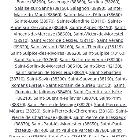
Bonce (38290)
,
Sassenage (38360)
,
Sardieu (38260)
,
Salaise-sur-Sanne (38150)
,
Salagnon (38890)
,
Sainte-
Marie-du-Mont (38660)
,
Sainte-Marie-d’Alloix (38660)
,
Sainte-Luce (38970)
,
Sainte-Blandine (38110)
,
Sainte-
Anne-sur-Gervonde (38440)
,
Sainte-Agnès (38190)
,
Saint-
Vincent-de-Mercuze (38660)
,
Saint-Victor-de-Morestel
(38510)
,
Saint-Victor-de-Cessieu (38110)
,
Saint-Vérand
(69620)
,
Saint-Vérand (38160)
,
Saint-Théoffrey (38119)
,
Saint-Sulpice-des-Rivoires (38620)
,
Saint-Sulpice (73160)
,
Saint-Sulpice (63760)
,
Saint-Sorlin-de-Vienne (38200)
,
Saint-Sorlin-de-Morestel (38510)
,
Saint-Sixte (42130)
,
Saint-Siméon-de-Bressieux (38870)
,
Saint-Sébastien
(38710)
,
Saint-Savin (38300)
,
Saint-Sauveur (38160)
,
Saint-
Romans (38160)
,
Saint-Romain-de-Surieu (38150)
,
Saint-
Romain-de-Jalionas (38460)
,
Saint-Quentin-sur-Isère
(38210)
,
Saint-Quentin-Fallavier (38070)
,
Saint-Prim
(38370)
,
Saint-Pierre-de-Mésage (38220)
,
Saint-Pierre-de-
Méaroz (38350)
,
Saint-Pierre-de-Chérennes (38160)
,
Saint-
Pierre-de-Chartreuse (38380)
,
Saint-Pierre-de-Bressieux
(38870)
,
Saint-Paul-lès-Monestier (38650)
,
Saint-Paul-
d’Izeaux (38140)
,
Saint-Paul-de-Varces (38760)
,
Saint-
Pancrasse (38660)
,
Saint-Ours (73410)
,
Saint-Ours (63230)
,