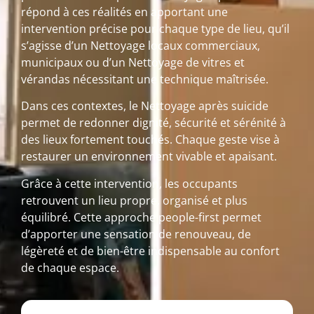
répond à ces réalités en apportant une
intervention précise pour chaque type de lieu, qu’il
s’agisse d’un Nettoyage locaux commerciaux,
municipaux ou d’un Nettoyage de vitres et
vérandas nécessitant une technique maîtrisée.
Dans ces contextes, le Nettoyage après suicide
permet de redonner dignité, sécurité et sérénité à
des lieux fortement touchés. Chaque geste vise à
restaurer un environnement vivable et apaisant.
Grâce à cette intervention, les occupants
retrouvent un lieu propre, organisé et plus
équilibré. Cette approche people-first permet
d’apporter une sensation de renouveau, de
légèreté et de bien-être indispensable au confort
de chaque espace.