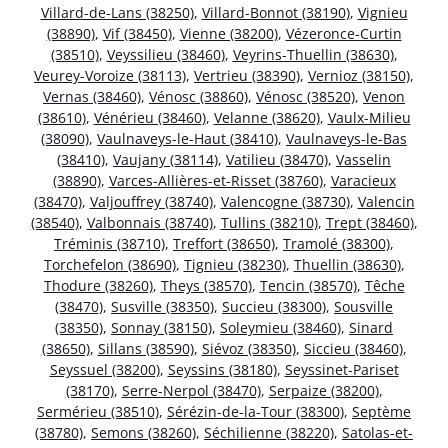
Villard-de-Lans (38250)
,
Villard-Bonnot (38190)
,
Vignieu
(38890)
,
Vif (38450)
,
Vienne (38200)
,
Vézeronce-Curtin
(38510)
,
Veyssilieu (38460)
,
Veyrins-Thuellin (38630)
,
Veurey-Voroize (38113)
,
Vertrieu (38390)
,
Vernioz (38150)
,
Vernas (38460)
,
Vénosc (38860)
,
Vénosc (38520)
,
Venon
(38610)
,
Vénérieu (38460)
,
Velanne (38620)
,
Vaulx-Milieu
(38090)
,
Vaulnaveys-le-Haut (38410)
,
Vaulnaveys-le-Bas
(38410)
,
Vaujany (38114)
,
Vatilieu (38470)
,
Vasselin
(38890)
,
Varces-Allières-et-Risset (38760)
,
Varacieux
(38470)
,
Valjouffrey (38740)
,
Valencogne (38730)
,
Valencin
(38540)
,
Valbonnais (38740)
,
Tullins (38210)
,
Trept (38460)
,
Tréminis (38710)
,
Treffort (38650)
,
Tramolé (38300)
,
Torchefelon (38690)
,
Tignieu (38230)
,
Thuellin (38630)
,
Thodure (38260)
,
Theys (38570)
,
Tencin (38570)
,
Têche
(38470)
,
Susville (38350)
,
Succieu (38300)
,
Sousville
(38350)
,
Sonnay (38150)
,
Soleymieu (38460)
,
Sinard
(38650)
,
Sillans (38590)
,
Siévoz (38350)
,
Siccieu (38460)
,
Seyssuel (38200)
,
Seyssins (38180)
,
Seyssinet-Pariset
(38170)
,
Serre-Nerpol (38470)
,
Serpaize (38200)
,
Sermérieu (38510)
,
Sérézin-de-la-Tour (38300)
,
Septème
(38780)
,
Semons (38260)
,
Séchilienne (38220)
,
Satolas-et-