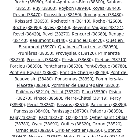
Roche (38080)
,
Saint-Agnin-sur-Bion (38300)
,
Sablons
(38550)
,
Ruy (38300)
,
Roybon (38940)
,
Royas (38440)
,
Rovon (38470)
,
Roussillon (38150)
,
Romagnieu (38480)
,
Roissard (38650)
,
Rochetoirin (38110)
,
Roche (42600)
,
Roche (38090)
,
Rives (38140)
,
Reventin-Vaugris (38121)
,
Revel (38420)
,
Revel (38270)
,
Rencurel (38680)
,
Renage
(38140)
,
Réaumont (38140)
,
Quincieu (38470)
,
Quet-en-
Beaumont (38970)
,
Quaix-en-Chartreuse (38950)
,
Prunières (38350)
,
Proveysieux (38120)
,
Primarette
(38270)
,
Pressins (38480)
,
Presles (38680)
,
Prébois (38710)
,
Porcieu (38390)
,
Pontcharra (38530)
,
Pont-Évêque (38780)
,
Pont-en-Royans (38680)
,
Pont-de-Chéruy (38230)
,
Pont-de-
Beauvoisin (38480)
,
Ponsonnas (38350)
,
Pommiers-la-
Placette (38340)
,
Pommier-de-Beaurepaire (38260)
,
Poliénas (38210)
,
Poisat (38320)
,
Plan (38590)
,
Pisieu
(38270)
,
Pinsot (38580)
,
Pierre-Châtel (38119)
,
Percy
(38930)
,
Penol (38260)
,
Passins (38510)
,
Parmilieu (38390)
,
Panossas (38460)
,
Panissage (38730)
,
Paladru (38850)
,
Pajay (38260)
,
Pact (38270)
,
Oz (38114)
,
Oytier-Saint-Oblas
(38780)
,
Oyeu (38690)
,
Oulles (38520)
,
Ornon (38520)
,
Ornacieux (38260)
,
Oris-en-Rattier (38350)
,
Optevoz
(38460)
,
Noyarey (38360)
,
Notre-Dame-de-Vaulx (38144)
,