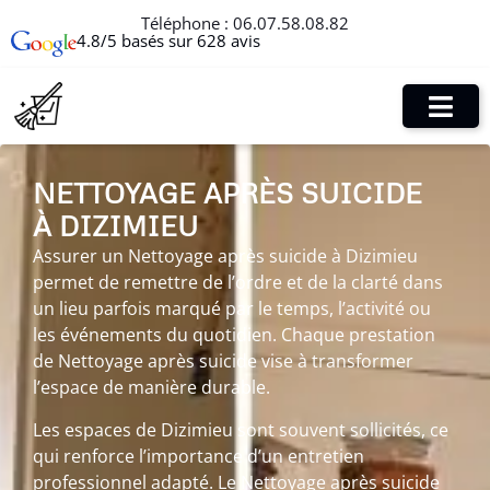
Téléphone :
06.07.58.08.82
4.8/5 basés sur 628 avis
NETTOYAGE APRÈS SUICIDE
À DIZIMIEU
Assurer un Nettoyage après suicide à Dizimieu
permet de remettre de l’ordre et de la clarté dans
un lieu parfois marqué par le temps, l’activité ou
les événements du quotidien. Chaque prestation
de Nettoyage après suicide vise à transformer
l’espace de manière durable.
Les espaces de Dizimieu sont souvent sollicités, ce
qui renforce l’importance d’un entretien
professionnel adapté. Le Nettoyage après suicide