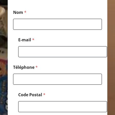
N
Nom
*
o
m
E
-
m
a
E-mail
*
i
l
C
o
d
e
Téléphone
*
Code Postal
*