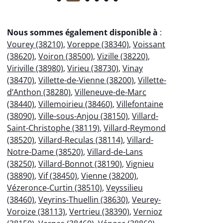
Nous sommes également disponible à
:
Vourey (38210)
,
Voreppe (38340)
,
Voissant
(38620)
,
Voiron (38500)
,
Vizille (38220)
,
Viriville (38980)
,
Virieu (38730)
,
Vinay
(38470)
,
Villette-de-Vienne (38200)
,
Villette-
d’Anthon (38280)
,
Villeneuve-de-Marc
(38440)
,
Villemoirieu (38460)
,
Villefontaine
(38090)
,
Ville-sous-Anjou (38150)
,
Villard-
Saint-Christophe (38119)
,
Villard-Reymond
(38520)
,
Villard-Reculas (38114)
,
Villard-
Notre-Dame (38520)
,
Villard-de-Lans
(38250)
,
Villard-Bonnot (38190)
,
Vignieu
(38890)
,
Vif (38450)
,
Vienne (38200)
,
Vézeronce-Curtin (38510)
,
Veyssilieu
(38460)
,
Veyrins-Thuellin (38630)
,
Veurey-
Voroize (38113)
,
Vertrieu (38390)
,
Vernioz