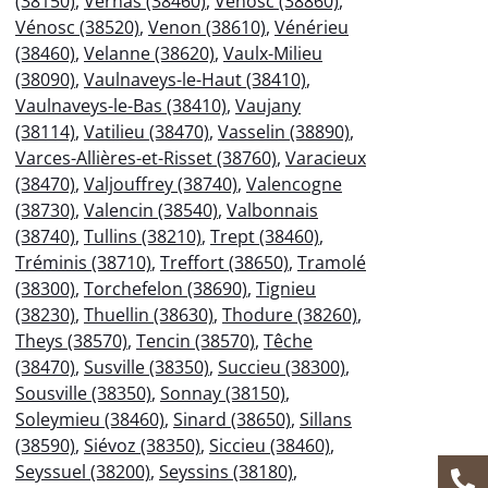
(38150)
,
Vernas (38460)
,
Vénosc (38860)
,
Vénosc (38520)
,
Venon (38610)
,
Vénérieu
(38460)
,
Velanne (38620)
,
Vaulx-Milieu
(38090)
,
Vaulnaveys-le-Haut (38410)
,
Vaulnaveys-le-Bas (38410)
,
Vaujany
(38114)
,
Vatilieu (38470)
,
Vasselin (38890)
,
Varces-Allières-et-Risset (38760)
,
Varacieux
(38470)
,
Valjouffrey (38740)
,
Valencogne
(38730)
,
Valencin (38540)
,
Valbonnais
(38740)
,
Tullins (38210)
,
Trept (38460)
,
Tréminis (38710)
,
Treffort (38650)
,
Tramolé
(38300)
,
Torchefelon (38690)
,
Tignieu
(38230)
,
Thuellin (38630)
,
Thodure (38260)
,
Theys (38570)
,
Tencin (38570)
,
Têche
(38470)
,
Susville (38350)
,
Succieu (38300)
,
Sousville (38350)
,
Sonnay (38150)
,
Soleymieu (38460)
,
Sinard (38650)
,
Sillans
(38590)
,
Siévoz (38350)
,
Siccieu (38460)
,
Seyssuel (38200)
,
Seyssins (38180)
,