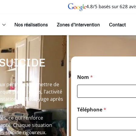
4.8/5 basés sur 628 avi
Nos réalisations
Zones d’intervention
Contact
 SUICIDE
Nom
*
eux permet de remettre de
rqué par le temps, l’activité
station de Nettoyage après
re durable.
Téléphone
*
tés, ce qui renforce
dapté. Chaque situation
s suicide rigoureux.