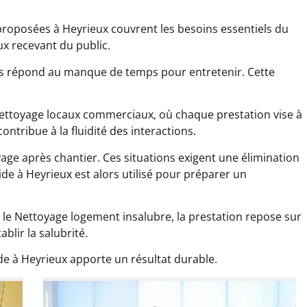
proposées à Heyrieux couvrent les besoins essentiels du
eux recevant du public.
ns répond au manque de temps pour entretenir. Cette
Nettoyage locaux commerciaux, où chaque prestation vise à
ana Gresset
Noham Giraudet
ontribue à la fluidité des interactions.
 décembre 2025
16 octobre 2025
age après chantier. Ces situations exigent une élimination
age après chantier
Nettoyage d’appartement
ide à Heyrieux est alors utilisé pour préparer un
ssi. Tout a été remis
impeccable. Une vraie
tat rapidement et
sensation de fraîcheur en
 le Nettoyage logement insalubre, la prestation repose sur
proprement.
rentrant chez soi.
blir la salubrité.
e à Heyrieux apporte un résultat durable.