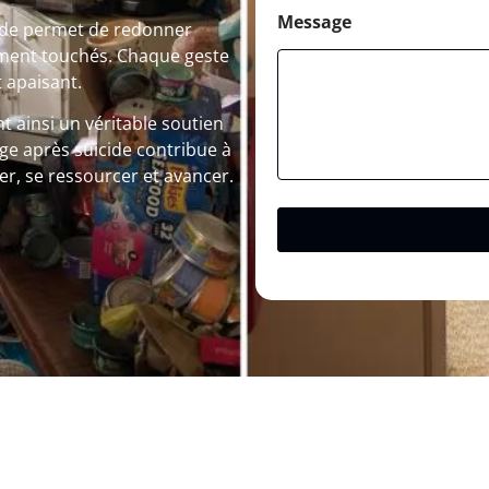
Message
cide permet de redonner
rtement touchés. Chaque geste
 apaisant.
t ainsi un véritable soutien
ge après suicide contribue à
rer, se ressourcer et avancer.