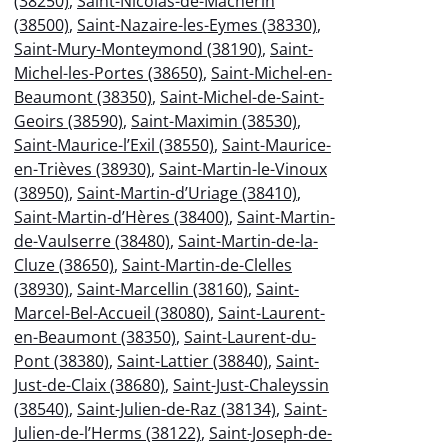
(38250)
,
Saint-Nicolas-de-Macherin
(38500)
,
Saint-Nazaire-les-Eymes (38330)
,
Saint-Mury-Monteymond (38190)
,
Saint-
Michel-les-Portes (38650)
,
Saint-Michel-en-
Beaumont (38350)
,
Saint-Michel-de-Saint-
Geoirs (38590)
,
Saint-Maximin (38530)
,
Saint-Maurice-l’Exil (38550)
,
Saint-Maurice-
en-Trièves (38930)
,
Saint-Martin-le-Vinoux
(38950)
,
Saint-Martin-d’Uriage (38410)
,
Saint-Martin-d’Hères (38400)
,
Saint-Martin-
de-Vaulserre (38480)
,
Saint-Martin-de-la-
Cluze (38650)
,
Saint-Martin-de-Clelles
(38930)
,
Saint-Marcellin (38160)
,
Saint-
Marcel-Bel-Accueil (38080)
,
Saint-Laurent-
en-Beaumont (38350)
,
Saint-Laurent-du-
Pont (38380)
,
Saint-Lattier (38840)
,
Saint-
Just-de-Claix (38680)
,
Saint-Just-Chaleyssin
(38540)
,
Saint-Julien-de-Raz (38134)
,
Saint-
Julien-de-l’Herms (38122)
,
Saint-Joseph-de-