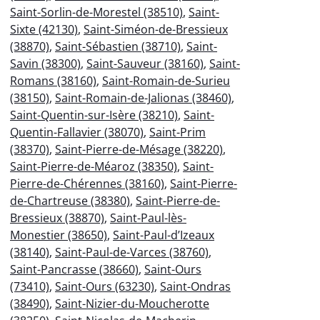
Saint-Sorlin-de-Morestel (38510)
,
Saint-
Sixte (42130)
,
Saint-Siméon-de-Bressieux
(38870)
,
Saint-Sébastien (38710)
,
Saint-
Savin (38300)
,
Saint-Sauveur (38160)
,
Saint-
Romans (38160)
,
Saint-Romain-de-Surieu
(38150)
,
Saint-Romain-de-Jalionas (38460)
,
Saint-Quentin-sur-Isère (38210)
,
Saint-
Quentin-Fallavier (38070)
,
Saint-Prim
(38370)
,
Saint-Pierre-de-Mésage (38220)
,
Saint-Pierre-de-Méaroz (38350)
,
Saint-
Pierre-de-Chérennes (38160)
,
Saint-Pierre-
de-Chartreuse (38380)
,
Saint-Pierre-de-
Bressieux (38870)
,
Saint-Paul-lès-
Monestier (38650)
,
Saint-Paul-d’Izeaux
(38140)
,
Saint-Paul-de-Varces (38760)
,
Saint-Pancrasse (38660)
,
Saint-Ours
(73410)
,
Saint-Ours (63230)
,
Saint-Ondras
(38490)
,
Saint-Nizier-du-Moucherotte