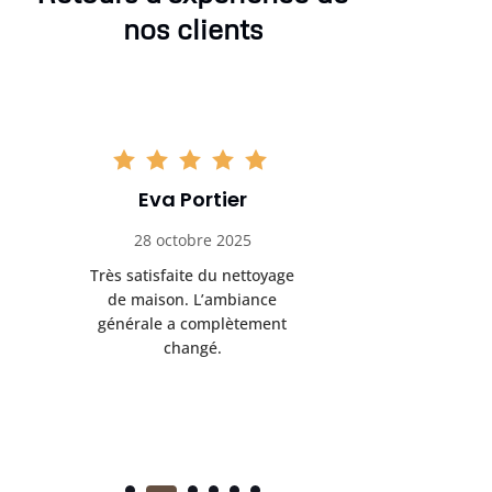
nos clients
Eva Portier
Arthu
28 octobre 2025
11 no
Très satisfaite du nettoyage
Le nettoya
de maison. L’ambiance
permis d
générale a complètement
cadre de t
changé.
m