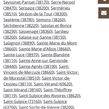
Seyssinet-Pariset (38170)
,
Serre-Nerpol
(38470)
,
Serpaize (38200)
,
Sermérieu
(38510)
,
Sérézin-de-la-Tour (38300)
,
Septème (38780)
,
Semons (38260)
,
Séchilienne (38220)
,
Satolas-et-Bonce
(38290)
,
Sassenage (38360)
,
Sardieu
(38260)
,
Salaise-sur-Sanne (38150)
,
Salagnon (38890)
,
Sainte-Marie-du-Mont
(38660)
,
Sainte-Marie-d’Alloix (38660)
,
Sainte-Luce (38970)
,
Sainte-Blandine
(38110)
,
Sainte-Anne-sur-Gervonde
(38440)
,
Sainte-Agnès (38190)
,
Saint-
Vincent-de-Mercuze (38660)
,
Saint-Victor-
de-Morestel (38510)
,
Saint-Victor-de-
Cessieu (38110)
,
Saint-Vérand (69620)
,
Saint-Vérand (38160)
,
Saint-Théoffrey
(38119)
,
Saint-Sulpice-des-Rivoires (38620)
,
Saint-Sulpice (73160)
,
Saint-Sulpice
(63760)
,
Saint-Sorlin-de-Vienne (38200)
,