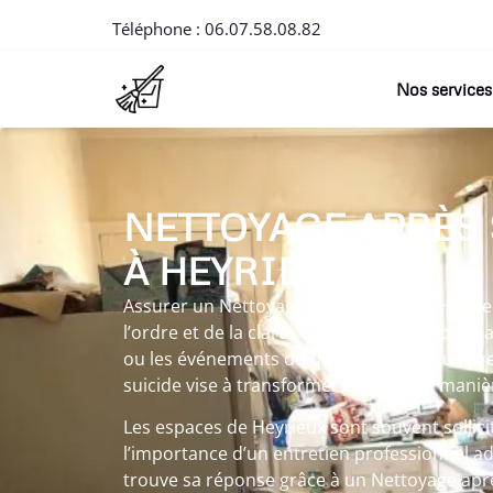
Téléphone :
06.07.58.08.82
Nos services
NETTOYAGE APRÈS
À HEYRIEUX
Assurer un Nettoyage après suicide à Heyri
l’ordre et de la clarté dans un lieu parfois ma
ou les événements du quotidien. Chaque pre
suicide vise à transformer l’espace de maniè
Les espaces de Heyrieux sont souvent sollici
l’importance d’un entretien professionnel a
trouve sa réponse grâce à un Nettoyage aprè