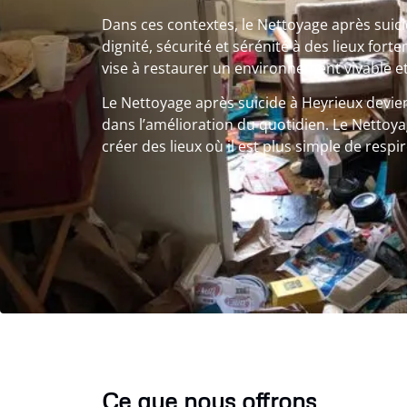
Dans ces contextes, le Nettoyage après sui
dignité, sécurité et sérénité à des lieux fo
vise à restaurer un environnement vivable et
Le Nettoyage après suicide à Heyrieux devien
dans l’amélioration du quotidien. Le Nettoya
créer des lieux où il est plus simple de respi
Ce que nous offrons