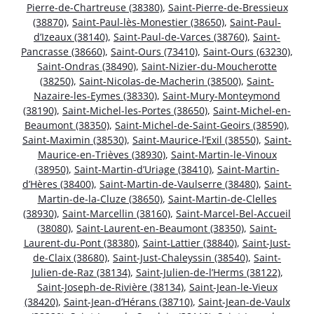
Pierre-de-Chartreuse (38380)
,
Saint-Pierre-de-Bressieux
(38870)
,
Saint-Paul-lès-Monestier (38650)
,
Saint-Paul-
d’Izeaux (38140)
,
Saint-Paul-de-Varces (38760)
,
Saint-
Pancrasse (38660)
,
Saint-Ours (73410)
,
Saint-Ours (63230)
,
Saint-Ondras (38490)
,
Saint-Nizier-du-Moucherotte
(38250)
,
Saint-Nicolas-de-Macherin (38500)
,
Saint-
Nazaire-les-Eymes (38330)
,
Saint-Mury-Monteymond
(38190)
,
Saint-Michel-les-Portes (38650)
,
Saint-Michel-en-
Beaumont (38350)
,
Saint-Michel-de-Saint-Geoirs (38590)
,
Saint-Maximin (38530)
,
Saint-Maurice-l’Exil (38550)
,
Saint-
Maurice-en-Trièves (38930)
,
Saint-Martin-le-Vinoux
(38950)
,
Saint-Martin-d’Uriage (38410)
,
Saint-Martin-
d’Hères (38400)
,
Saint-Martin-de-Vaulserre (38480)
,
Saint-
Martin-de-la-Cluze (38650)
,
Saint-Martin-de-Clelles
(38930)
,
Saint-Marcellin (38160)
,
Saint-Marcel-Bel-Accueil
(38080)
,
Saint-Laurent-en-Beaumont (38350)
,
Saint-
Laurent-du-Pont (38380)
,
Saint-Lattier (38840)
,
Saint-Just-
de-Claix (38680)
,
Saint-Just-Chaleyssin (38540)
,
Saint-
Julien-de-Raz (38134)
,
Saint-Julien-de-l’Herms (38122)
,
Saint-Joseph-de-Rivière (38134)
,
Saint-Jean-le-Vieux
(38420)
,
Saint-Jean-d’Hérans (38710)
,
Saint-Jean-de-Vaulx