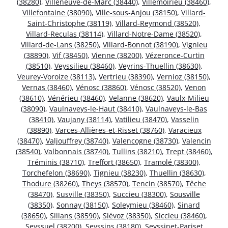
(38280)
,
Villeneuve-de-Marc (38440)
,
Villemoirieu (38460)
,
Villefontaine (38090)
,
Ville-sous-Anjou (38150)
,
Villard-
Saint-Christophe (38119)
,
Villard-Reymond (38520)
,
Villard-Reculas (38114)
,
Villard-Notre-Dame (38520)
,
Villard-de-Lans (38250)
,
Villard-Bonnot (38190)
,
Vignieu
(38890)
,
Vif (38450)
,
Vienne (38200)
,
Vézeronce-Curtin
(38510)
,
Veyssilieu (38460)
,
Veyrins-Thuellin (38630)
,
Veurey-Voroize (38113)
,
Vertrieu (38390)
,
Vernioz (38150)
,
Vernas (38460)
,
Vénosc (38860)
,
Vénosc (38520)
,
Venon
(38610)
,
Vénérieu (38460)
,
Velanne (38620)
,
Vaulx-Milieu
(38090)
,
Vaulnaveys-le-Haut (38410)
,
Vaulnaveys-le-Bas
(38410)
,
Vaujany (38114)
,
Vatilieu (38470)
,
Vasselin
(38890)
,
Varces-Allières-et-Risset (38760)
,
Varacieux
(38470)
,
Valjouffrey (38740)
,
Valencogne (38730)
,
Valencin
(38540)
,
Valbonnais (38740)
,
Tullins (38210)
,
Trept (38460)
,
Tréminis (38710)
,
Treffort (38650)
,
Tramolé (38300)
,
Torchefelon (38690)
,
Tignieu (38230)
,
Thuellin (38630)
,
Thodure (38260)
,
Theys (38570)
,
Tencin (38570)
,
Têche
(38470)
,
Susville (38350)
,
Succieu (38300)
,
Sousville
(38350)
,
Sonnay (38150)
,
Soleymieu (38460)
,
Sinard
(38650)
,
Sillans (38590)
,
Siévoz (38350)
,
Siccieu (38460)
,
Seyssuel (38200)
,
Seyssins (38180)
,
Seyssinet-Pariset