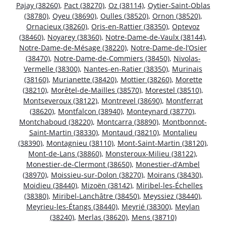
Pajay (38260)
,
Pact (38270)
,
Oz (38114)
,
Oytier-Saint-Oblas
(38780)
,
Oyeu (38690)
,
Oulles (38520)
,
Ornon (38520)
,
Ornacieux (38260)
,
Oris-en-Rattier (38350)
,
Optevoz
(38460)
,
Noyarey (38360)
,
Notre-Dame-de-Vaulx (38144)
,
Notre-Dame-de-Mésage (38220)
,
Notre-Dame-de-l’Osier
(38470)
,
Notre-Dame-de-Commiers (38450)
,
Nivolas-
Vermelle (38300)
,
Nantes-en-Ratier (38350)
,
Murinais
(38160)
,
Murianette (38420)
,
Mottier (38260)
,
Morette
(38210)
,
Morêtel-de-Mailles (38570)
,
Morestel (38510)
,
Montseveroux (38122)
,
Montrevel (38690)
,
Montferrat
(38620)
,
Montfalcon (38940)
,
Monteynard (38770)
,
Montchaboud (38220)
,
Montcarra (38890)
,
Montbonnot-
Saint-Martin (38330)
,
Montaud (38210)
,
Montalieu
(38390)
,
Montagnieu (38110)
,
Mont-Saint-Martin (38120)
,
Mont-de-Lans (38860)
,
Monsteroux-Milieu (38122)
,
Monestier-de-Clermont (38650)
,
Monestier-d’Ambel
(38970)
,
Moissieu-sur-Dolon (38270)
,
Moirans (38430)
,
Moidieu (38440)
,
Mizoën (38142)
,
Miribel-les-Échelles
(38380)
,
Miribel-Lanchâtre (38450)
,
Meyssiez (38440)
,
Meyrieu-les-Étangs (38440)
,
Meyrié (38300)
,
Meylan
(38240)
,
Merlas (38620)
,
Mens (38710)