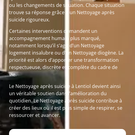
ou les changements de situation. Chaque situation
trouve sa réponse grâce à un Nettoyage après
suicide rigoureux.
Certaines interventions demandent un
accompagnement humain plus marqué,
notamment lorsqu’il s’agit d’un Nettoyage
logement insalubre ou d’un Nettoyage diogène. La
priorité est alors d’apporter une transformation
respectueuse, discrète et complète du cadre de
vie.
Le Nettoyage après suicide à Lentiol devient ainsi
un véritable soutien dans l’amélioration du
quotidien. Le Nettoyage après suicide contribue à
créer des lieux où il est plus simple de respirer, se
ressourcer et avancer.