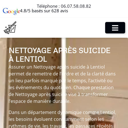
Téléphone :
06.07.58.08.82
4.8/5 basés sur 628 avis
NETTOYAGE APRÈS SUICIDE
À LENTIOL
Assurer un Nettoyage après suicide à Lentiol
permet de remettre de l’ordre et de la clarté dans
un lieu parfois marqué par le temps, l’activité ou
les événements du quotidien. Chaque prestation
de Nettoyage après suicide vise à transformer
l’espace de manière durable.
Dans un département dynamique comme Lentiol,
les besoins évoluent constamment selon les
rythmes de vie, les travaux, les passages répétés