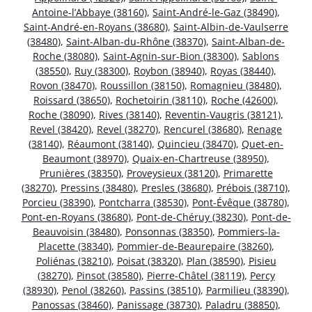
Antoine-l’Abbaye (38160)
,
Saint-André-le-Gaz (38490)
,
Saint-André-en-Royans (38680)
,
Saint-Albin-de-Vaulserre
(38480)
,
Saint-Alban-du-Rhône (38370)
,
Saint-Alban-de-
Roche (38080)
,
Saint-Agnin-sur-Bion (38300)
,
Sablons
(38550)
,
Ruy (38300)
,
Roybon (38940)
,
Royas (38440)
,
Rovon (38470)
,
Roussillon (38150)
,
Romagnieu (38480)
,
Roissard (38650)
,
Rochetoirin (38110)
,
Roche (42600)
,
Roche (38090)
,
Rives (38140)
,
Reventin-Vaugris (38121)
,
Revel (38420)
,
Revel (38270)
,
Rencurel (38680)
,
Renage
(38140)
,
Réaumont (38140)
,
Quincieu (38470)
,
Quet-en-
Beaumont (38970)
,
Quaix-en-Chartreuse (38950)
,
Prunières (38350)
,
Proveysieux (38120)
,
Primarette
(38270)
,
Pressins (38480)
,
Presles (38680)
,
Prébois (38710)
,
Porcieu (38390)
,
Pontcharra (38530)
,
Pont-Évêque (38780)
,
Pont-en-Royans (38680)
,
Pont-de-Chéruy (38230)
,
Pont-de-
Beauvoisin (38480)
,
Ponsonnas (38350)
,
Pommiers-la-
Placette (38340)
,
Pommier-de-Beaurepaire (38260)
,
Poliénas (38210)
,
Poisat (38320)
,
Plan (38590)
,
Pisieu
(38270)
,
Pinsot (38580)
,
Pierre-Châtel (38119)
,
Percy
(38930)
,
Penol (38260)
,
Passins (38510)
,
Parmilieu (38390)
,
Panossas (38460)
,
Panissage (38730)
,
Paladru (38850)
,