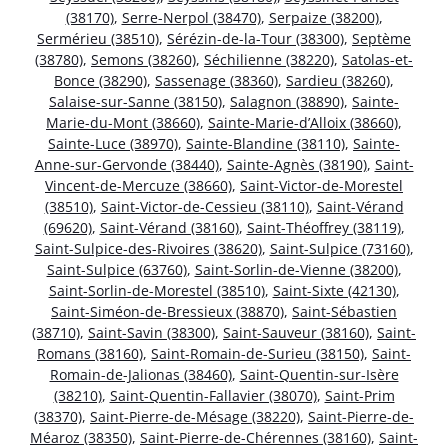
(38170)
,
Serre-Nerpol (38470)
,
Serpaize (38200)
,
Sermérieu (38510)
,
Sérézin-de-la-Tour (38300)
,
Septème
(38780)
,
Semons (38260)
,
Séchilienne (38220)
,
Satolas-et-
Bonce (38290)
,
Sassenage (38360)
,
Sardieu (38260)
,
Salaise-sur-Sanne (38150)
,
Salagnon (38890)
,
Sainte-
Marie-du-Mont (38660)
,
Sainte-Marie-d’Alloix (38660)
,
Sainte-Luce (38970)
,
Sainte-Blandine (38110)
,
Sainte-
Anne-sur-Gervonde (38440)
,
Sainte-Agnès (38190)
,
Saint-
Vincent-de-Mercuze (38660)
,
Saint-Victor-de-Morestel
(38510)
,
Saint-Victor-de-Cessieu (38110)
,
Saint-Vérand
(69620)
,
Saint-Vérand (38160)
,
Saint-Théoffrey (38119)
,
Saint-Sulpice-des-Rivoires (38620)
,
Saint-Sulpice (73160)
,
Saint-Sulpice (63760)
,
Saint-Sorlin-de-Vienne (38200)
,
Saint-Sorlin-de-Morestel (38510)
,
Saint-Sixte (42130)
,
Saint-Siméon-de-Bressieux (38870)
,
Saint-Sébastien
(38710)
,
Saint-Savin (38300)
,
Saint-Sauveur (38160)
,
Saint-
Romans (38160)
,
Saint-Romain-de-Surieu (38150)
,
Saint-
Romain-de-Jalionas (38460)
,
Saint-Quentin-sur-Isère
(38210)
,
Saint-Quentin-Fallavier (38070)
,
Saint-Prim
(38370)
,
Saint-Pierre-de-Mésage (38220)
,
Saint-Pierre-de-
Méaroz (38350)
,
Saint-Pierre-de-Chérennes (38160)
,
Saint-