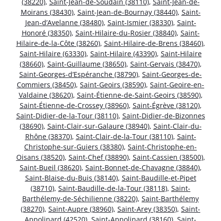
(38220)
,
Saint-Jean-de-Soudain (38110)
,
Saint-Jean-de-
Moirans (38430)
,
Saint-Jean-de-Bournay (38440)
,
Saint-
Jean-d’Avelanne (38480)
,
Saint-Ismier (38330)
,
Saint-
Honoré (38350)
,
Saint-Hilaire-du-Rosier (38840)
,
Saint-
Hilaire-de-la-Côte (38260)
,
Saint-Hilaire-de-Brens (38460)
,
Saint-Hilaire (63330)
,
Saint-Hilaire (43390)
,
Saint-Hilaire
(38660)
,
Saint-Guillaume (38650)
,
Saint-Gervais (38470)
,
Saint-Georges-d’Espéranche (38790)
,
Saint-Georges-de-
Commiers (38450)
,
Saint-Geoirs (38590)
,
Saint-Geoire-en-
Valdaine (38620)
,
Saint-Étienne-de-Saint-Geoirs (38590)
,
Saint-Étienne-de-Crossey (38960)
,
Saint-Égrève (38120)
,
Saint-Didier-de-la-Tour (38110)
,
Saint-Didier-de-Bizonnes
(38690)
,
Saint-Clair-sur-Galaure (38940)
,
Saint-Clair-du-
Rhône (38370)
,
Saint-Clair-de-la-Tour (38110)
,
Saint-
Christophe-sur-Guiers (38380)
,
Saint-Christophe-en-
Oisans (38520)
,
Saint-Chef (38890)
,
Saint-Cassien (38500)
,
Saint-Bueil (38620)
,
Saint-Bonnet-de-Chavagne (38840)
,
Saint-Blaise-du-Buis (38140)
,
Saint-Baudille-et-Pipet
(38710)
,
Saint-Baudille-de-la-Tour (38118)
,
Saint-
Barthélemy-de-Séchilienne (38220)
,
Saint-Barthélemy
(38270)
,
Saint-Aupre (38960)
,
Saint-Arey (38350)
,
Saint-
Appolinard (42520)
,
Saint-Appolinard (38160)
,
Saint-