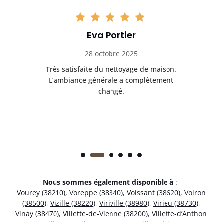
Eva Portier
28 octobre 2025
ble.
Très satisfaite du nettoyage de maison.
Le 
 en
L’ambiance générale a complètement
ret
changé.
Nous sommes également disponible à
:
Vourey (38210)
,
Voreppe (38340)
,
Voissant (38620)
,
Voiron
(38500)
,
Vizille (38220)
,
Viriville (38980)
,
Virieu (38730)
,
Vinay (38470)
,
Villette-de-Vienne (38200)
,
Villette-d’Anthon