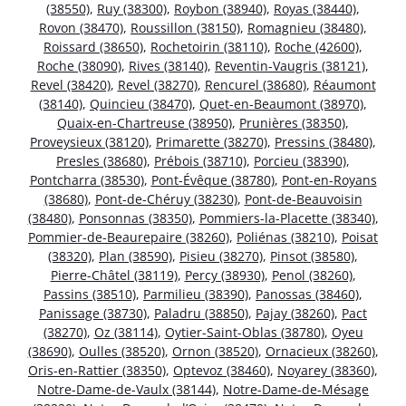
(38550)
,
Ruy (38300)
,
Roybon (38940)
,
Royas (38440)
,
Rovon (38470)
,
Roussillon (38150)
,
Romagnieu (38480)
,
Roissard (38650)
,
Rochetoirin (38110)
,
Roche (42600)
,
Roche (38090)
,
Rives (38140)
,
Reventin-Vaugris (38121)
,
Revel (38420)
,
Revel (38270)
,
Rencurel (38680)
,
Réaumont
(38140)
,
Quincieu (38470)
,
Quet-en-Beaumont (38970)
,
Quaix-en-Chartreuse (38950)
,
Prunières (38350)
,
Proveysieux (38120)
,
Primarette (38270)
,
Pressins (38480)
,
Presles (38680)
,
Prébois (38710)
,
Porcieu (38390)
,
Pontcharra (38530)
,
Pont-Évêque (38780)
,
Pont-en-Royans
(38680)
,
Pont-de-Chéruy (38230)
,
Pont-de-Beauvoisin
(38480)
,
Ponsonnas (38350)
,
Pommiers-la-Placette (38340)
,
Pommier-de-Beaurepaire (38260)
,
Poliénas (38210)
,
Poisat
(38320)
,
Plan (38590)
,
Pisieu (38270)
,
Pinsot (38580)
,
Pierre-Châtel (38119)
,
Percy (38930)
,
Penol (38260)
,
Passins (38510)
,
Parmilieu (38390)
,
Panossas (38460)
,
Panissage (38730)
,
Paladru (38850)
,
Pajay (38260)
,
Pact
(38270)
,
Oz (38114)
,
Oytier-Saint-Oblas (38780)
,
Oyeu
(38690)
,
Oulles (38520)
,
Ornon (38520)
,
Ornacieux (38260)
,
Oris-en-Rattier (38350)
,
Optevoz (38460)
,
Noyarey (38360)
,
Notre-Dame-de-Vaulx (38144)
,
Notre-Dame-de-Mésage