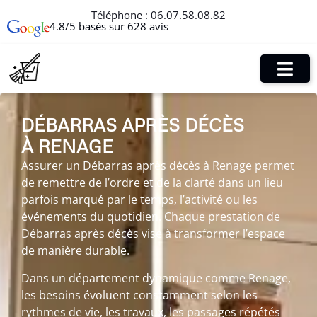
Téléphone :
06.07.58.08.82
4.8/5 basés sur 628 avis
DÉBARRAS APRÈS DÉCÈS
À RENAGE
Assurer un Débarras après décès à Renage permet
de remettre de l’ordre et de la clarté dans un lieu
parfois marqué par le temps, l’activité ou les
événements du quotidien. Chaque prestation de
Débarras après décès vise à transformer l’espace
de manière durable.
Dans un département dynamique comme Renage,
les besoins évoluent constamment selon les
rythmes de vie, les travaux, les passages répétés