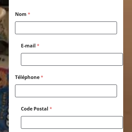
T
Nom
*
é
l
é
p
h
o
E-mail
*
n
e
*
*
Téléphone
*
Code Postal
*