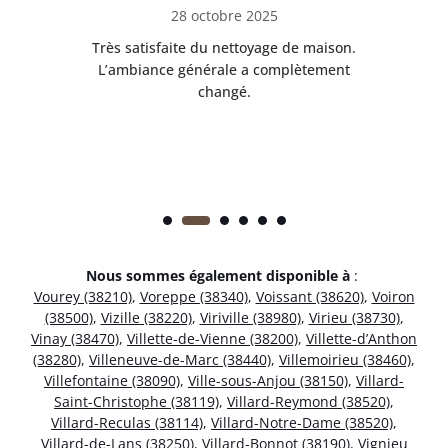
28 octobre 2025
ble.
Très satisfaite du nettoyage de maison.
Le 
 en
L’ambiance générale a complètement
ret
changé.
Nous sommes également disponible à
:
Vourey (38210)
,
Voreppe (38340)
,
Voissant (38620)
,
Voiron
(38500)
,
Vizille (38220)
,
Viriville (38980)
,
Virieu (38730)
,
Vinay (38470)
,
Villette-de-Vienne (38200)
,
Villette-d’Anthon
(38280)
,
Villeneuve-de-Marc (38440)
,
Villemoirieu (38460)
,
Villefontaine (38090)
,
Ville-sous-Anjou (38150)
,
Villard-
Saint-Christophe (38119)
,
Villard-Reymond (38520)
,
Villard-Reculas (38114)
,
Villard-Notre-Dame (38520)
,
Villard-de-Lans (38250)
,
Villard-Bonnot (38190)
,
Vignieu