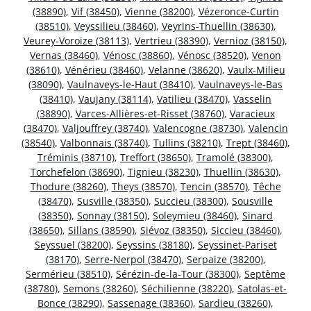
(38890)
,
Vif (38450)
,
Vienne (38200)
,
Vézeronce-Curtin
(38510)
,
Veyssilieu (38460)
,
Veyrins-Thuellin (38630)
,
Veurey-Voroize (38113)
,
Vertrieu (38390)
,
Vernioz (38150)
,
Vernas (38460)
,
Vénosc (38860)
,
Vénosc (38520)
,
Venon
(38610)
,
Vénérieu (38460)
,
Velanne (38620)
,
Vaulx-Milieu
(38090)
,
Vaulnaveys-le-Haut (38410)
,
Vaulnaveys-le-Bas
(38410)
,
Vaujany (38114)
,
Vatilieu (38470)
,
Vasselin
(38890)
,
Varces-Allières-et-Risset (38760)
,
Varacieux
(38470)
,
Valjouffrey (38740)
,
Valencogne (38730)
,
Valencin
(38540)
,
Valbonnais (38740)
,
Tullins (38210)
,
Trept (38460)
,
Tréminis (38710)
,
Treffort (38650)
,
Tramolé (38300)
,
Torchefelon (38690)
,
Tignieu (38230)
,
Thuellin (38630)
,
Thodure (38260)
,
Theys (38570)
,
Tencin (38570)
,
Têche
(38470)
,
Susville (38350)
,
Succieu (38300)
,
Sousville
(38350)
,
Sonnay (38150)
,
Soleymieu (38460)
,
Sinard
(38650)
,
Sillans (38590)
,
Siévoz (38350)
,
Siccieu (38460)
,
Seyssuel (38200)
,
Seyssins (38180)
,
Seyssinet-Pariset
(38170)
,
Serre-Nerpol (38470)
,
Serpaize (38200)
,
Sermérieu (38510)
,
Sérézin-de-la-Tour (38300)
,
Septème
(38780)
,
Semons (38260)
,
Séchilienne (38220)
,
Satolas-et-
Bonce (38290)
,
Sassenage (38360)
,
Sardieu (38260)
,