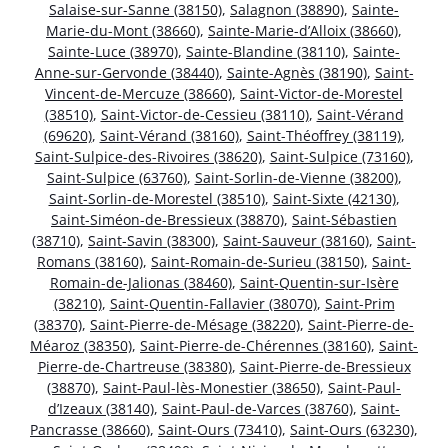
Salaise-sur-Sanne (38150)
,
Salagnon (38890)
,
Sainte-
Marie-du-Mont (38660)
,
Sainte-Marie-d’Alloix (38660)
,
Sainte-Luce (38970)
,
Sainte-Blandine (38110)
,
Sainte-
Anne-sur-Gervonde (38440)
,
Sainte-Agnès (38190)
,
Saint-
Vincent-de-Mercuze (38660)
,
Saint-Victor-de-Morestel
(38510)
,
Saint-Victor-de-Cessieu (38110)
,
Saint-Vérand
(69620)
,
Saint-Vérand (38160)
,
Saint-Théoffrey (38119)
,
Saint-Sulpice-des-Rivoires (38620)
,
Saint-Sulpice (73160)
,
Saint-Sulpice (63760)
,
Saint-Sorlin-de-Vienne (38200)
,
Saint-Sorlin-de-Morestel (38510)
,
Saint-Sixte (42130)
,
Saint-Siméon-de-Bressieux (38870)
,
Saint-Sébastien
(38710)
,
Saint-Savin (38300)
,
Saint-Sauveur (38160)
,
Saint-
Romans (38160)
,
Saint-Romain-de-Surieu (38150)
,
Saint-
Romain-de-Jalionas (38460)
,
Saint-Quentin-sur-Isère
(38210)
,
Saint-Quentin-Fallavier (38070)
,
Saint-Prim
(38370)
,
Saint-Pierre-de-Mésage (38220)
,
Saint-Pierre-de-
Méaroz (38350)
,
Saint-Pierre-de-Chérennes (38160)
,
Saint-
Pierre-de-Chartreuse (38380)
,
Saint-Pierre-de-Bressieux
(38870)
,
Saint-Paul-lès-Monestier (38650)
,
Saint-Paul-
d’Izeaux (38140)
,
Saint-Paul-de-Varces (38760)
,
Saint-
Pancrasse (38660)
,
Saint-Ours (73410)
,
Saint-Ours (63230)
,