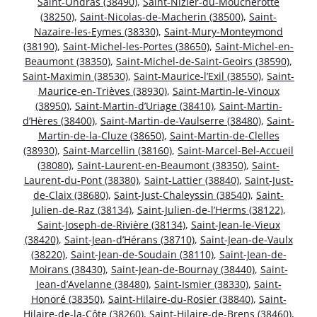
Saint-Ondras (38490)
,
Saint-Nizier-du-Moucherotte
(38250)
,
Saint-Nicolas-de-Macherin (38500)
,
Saint-
Nazaire-les-Eymes (38330)
,
Saint-Mury-Monteymond
(38190)
,
Saint-Michel-les-Portes (38650)
,
Saint-Michel-en-
Beaumont (38350)
,
Saint-Michel-de-Saint-Geoirs (38590)
,
Saint-Maximin (38530)
,
Saint-Maurice-l’Exil (38550)
,
Saint-
Maurice-en-Trièves (38930)
,
Saint-Martin-le-Vinoux
(38950)
,
Saint-Martin-d’Uriage (38410)
,
Saint-Martin-
d’Hères (38400)
,
Saint-Martin-de-Vaulserre (38480)
,
Saint-
Martin-de-la-Cluze (38650)
,
Saint-Martin-de-Clelles
(38930)
,
Saint-Marcellin (38160)
,
Saint-Marcel-Bel-Accueil
(38080)
,
Saint-Laurent-en-Beaumont (38350)
,
Saint-
Laurent-du-Pont (38380)
,
Saint-Lattier (38840)
,
Saint-Just-
de-Claix (38680)
,
Saint-Just-Chaleyssin (38540)
,
Saint-
Julien-de-Raz (38134)
,
Saint-Julien-de-l’Herms (38122)
,
Saint-Joseph-de-Rivière (38134)
,
Saint-Jean-le-Vieux
(38420)
,
Saint-Jean-d’Hérans (38710)
,
Saint-Jean-de-Vaulx
(38220)
,
Saint-Jean-de-Soudain (38110)
,
Saint-Jean-de-
Moirans (38430)
,
Saint-Jean-de-Bournay (38440)
,
Saint-
Jean-d’Avelanne (38480)
,
Saint-Ismier (38330)
,
Saint-
Honoré (38350)
,
Saint-Hilaire-du-Rosier (38840)
,
Saint-
Hilaire-de-la-Côte (38260)
,
Saint-Hilaire-de-Brens (38460)
,