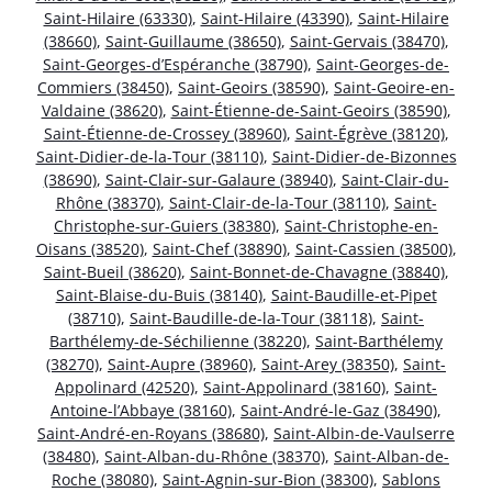
Saint-Hilaire (63330)
,
Saint-Hilaire (43390)
,
Saint-Hilaire
(38660)
,
Saint-Guillaume (38650)
,
Saint-Gervais (38470)
,
Saint-Georges-d’Espéranche (38790)
,
Saint-Georges-de-
Commiers (38450)
,
Saint-Geoirs (38590)
,
Saint-Geoire-en-
Valdaine (38620)
,
Saint-Étienne-de-Saint-Geoirs (38590)
,
Saint-Étienne-de-Crossey (38960)
,
Saint-Égrève (38120)
,
Saint-Didier-de-la-Tour (38110)
,
Saint-Didier-de-Bizonnes
(38690)
,
Saint-Clair-sur-Galaure (38940)
,
Saint-Clair-du-
Rhône (38370)
,
Saint-Clair-de-la-Tour (38110)
,
Saint-
Christophe-sur-Guiers (38380)
,
Saint-Christophe-en-
Oisans (38520)
,
Saint-Chef (38890)
,
Saint-Cassien (38500)
,
Saint-Bueil (38620)
,
Saint-Bonnet-de-Chavagne (38840)
,
Saint-Blaise-du-Buis (38140)
,
Saint-Baudille-et-Pipet
(38710)
,
Saint-Baudille-de-la-Tour (38118)
,
Saint-
Barthélemy-de-Séchilienne (38220)
,
Saint-Barthélemy
(38270)
,
Saint-Aupre (38960)
,
Saint-Arey (38350)
,
Saint-
Appolinard (42520)
,
Saint-Appolinard (38160)
,
Saint-
Antoine-l’Abbaye (38160)
,
Saint-André-le-Gaz (38490)
,
Saint-André-en-Royans (38680)
,
Saint-Albin-de-Vaulserre
(38480)
,
Saint-Alban-du-Rhône (38370)
,
Saint-Alban-de-
Roche (38080)
,
Saint-Agnin-sur-Bion (38300)
,
Sablons