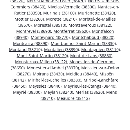
(38220)
,
Notre-Dame-de-l’Osier (38470)
,
Notre-Dame-de-
Commiers (38450)
,
Nivolas-Vermelle (38300)
,
Nantes-en-
Ratier (38350)
,
Murinais (38160)
,
Murianette (38420)
,
Mottier (38260)
,
Morette (38210)
,
Morêtel-de-Mailles
(38570)
,
Morestel (38510)
,
Montseveroux (38122)
,
Montrevel (38690)
,
Montferrat (38620)
,
Montfalcon
(38940)
,
Monteynard (38770)
,
Montchaboud (38220)
,
Montcarra (38890)
,
Montbonnot-Saint-Martin (38330)
,
Montaud (38210)
,
Montalieu (38390)
,
Montagnieu (38110)
,
Mont-Saint-Martin (38120)
,
Mont-de-Lans (38860)
,
Monsteroux-Milieu (38122)
,
Monestier-de-Clermont
(38650)
,
Monestier-d’Ambel (38970)
,
Moissieu-sur-Dolon
(38270)
,
Moirans (38430)
,
Moidieu (38440)
,
Mizoën
(38142)
,
Miribel-les-Échelles (38380)
,
Miribel-Lanchâtre
(38450)
,
Meyssiez (38440)
,
Meyrieu-les-Étangs (38440)
,
Meyrié (38300)
,
Meylan (38240)
,
Merlas (38620)
,
Mens
(38710)
,
Méaudre (38112)