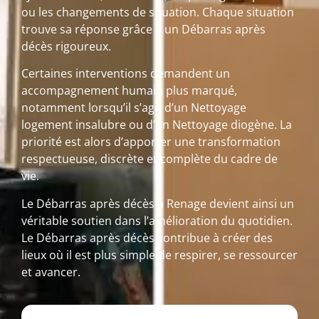
ou les changements de situation. Chaque situation
trouve sa réponse grâce à un Débarras après
décès rigoureux.
Certaines interventions demandent un
accompagnement humain plus marqué,
notamment lorsqu’il s’agit d’un Nettoyage
logement insalubre ou d’un Nettoyage diogène. La
priorité est alors d’apporter une transformation
respectueuse, discrète et complète du cadre de
vie.
Le Débarras après décès à Renage devient ainsi un
véritable soutien dans l’amélioration du quotidien.
Le Débarras après décès contribue à créer des
lieux où il est plus simple de respirer, se ressourcer
et avancer.