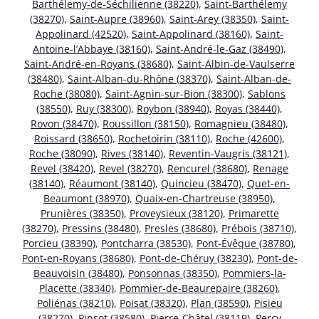
Barthélemy-de-Séchilienne (38220)
,
Saint-Barthélemy
(38270)
,
Saint-Aupre (38960)
,
Saint-Arey (38350)
,
Saint-
Appolinard (42520)
,
Saint-Appolinard (38160)
,
Saint-
Antoine-l’Abbaye (38160)
,
Saint-André-le-Gaz (38490)
,
Saint-André-en-Royans (38680)
,
Saint-Albin-de-Vaulserre
(38480)
,
Saint-Alban-du-Rhône (38370)
,
Saint-Alban-de-
Roche (38080)
,
Saint-Agnin-sur-Bion (38300)
,
Sablons
(38550)
,
Ruy (38300)
,
Roybon (38940)
,
Royas (38440)
,
Rovon (38470)
,
Roussillon (38150)
,
Romagnieu (38480)
,
Roissard (38650)
,
Rochetoirin (38110)
,
Roche (42600)
,
Roche (38090)
,
Rives (38140)
,
Reventin-Vaugris (38121)
,
Revel (38420)
,
Revel (38270)
,
Rencurel (38680)
,
Renage
(38140)
,
Réaumont (38140)
,
Quincieu (38470)
,
Quet-en-
Beaumont (38970)
,
Quaix-en-Chartreuse (38950)
,
Prunières (38350)
,
Proveysieux (38120)
,
Primarette
(38270)
,
Pressins (38480)
,
Presles (38680)
,
Prébois (38710)
,
Porcieu (38390)
,
Pontcharra (38530)
,
Pont-Évêque (38780)
,
Pont-en-Royans (38680)
,
Pont-de-Chéruy (38230)
,
Pont-de-
Beauvoisin (38480)
,
Ponsonnas (38350)
,
Pommiers-la-
Placette (38340)
,
Pommier-de-Beaurepaire (38260)
,
Poliénas (38210)
,
Poisat (38320)
,
Plan (38590)
,
Pisieu
(38270)
,
Pinsot (38580)
,
Pierre-Châtel (38119)
,
Percy