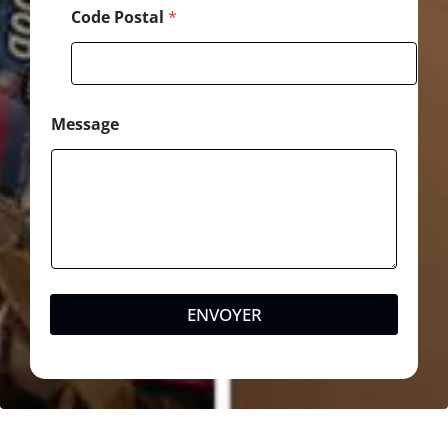
e
Code Postal
*
Message
ENVOYER