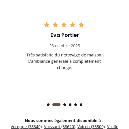
Eva Portier
28 octobre 2025
ble.
Très satisfaite du nettoyage de maison.
Le 
 en
L’ambiance générale a complètement
ret
changé.
Nous sommes également disponible à
:
Voreppe (38340)
,
Voissant (38620)
,
Voiron (38500)
,
Vizille