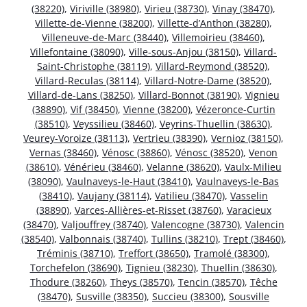
(38220)
,
Viriville (38980)
,
Virieu (38730)
,
Vinay (38470)
,
Villette-de-Vienne (38200)
,
Villette-d’Anthon (38280)
,
Villeneuve-de-Marc (38440)
,
Villemoirieu (38460)
,
Villefontaine (38090)
,
Ville-sous-Anjou (38150)
,
Villard-
Saint-Christophe (38119)
,
Villard-Reymond (38520)
,
Villard-Reculas (38114)
,
Villard-Notre-Dame (38520)
,
Villard-de-Lans (38250)
,
Villard-Bonnot (38190)
,
Vignieu
(38890)
,
Vif (38450)
,
Vienne (38200)
,
Vézeronce-Curtin
(38510)
,
Veyssilieu (38460)
,
Veyrins-Thuellin (38630)
,
Veurey-Voroize (38113)
,
Vertrieu (38390)
,
Vernioz (38150)
,
Vernas (38460)
,
Vénosc (38860)
,
Vénosc (38520)
,
Venon
(38610)
,
Vénérieu (38460)
,
Velanne (38620)
,
Vaulx-Milieu
(38090)
,
Vaulnaveys-le-Haut (38410)
,
Vaulnaveys-le-Bas
(38410)
,
Vaujany (38114)
,
Vatilieu (38470)
,
Vasselin
(38890)
,
Varces-Allières-et-Risset (38760)
,
Varacieux
(38470)
,
Valjouffrey (38740)
,
Valencogne (38730)
,
Valencin
(38540)
,
Valbonnais (38740)
,
Tullins (38210)
,
Trept (38460)
,
Tréminis (38710)
,
Treffort (38650)
,
Tramolé (38300)
,
Torchefelon (38690)
,
Tignieu (38230)
,
Thuellin (38630)
,
Thodure (38260)
,
Theys (38570)
,
Tencin (38570)
,
Têche
(38470)
,
Susville (38350)
,
Succieu (38300)
,
Sousville