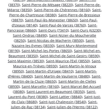
(38370)
,
Saint-Pierre-de-Mésage (38220)
,
Saint-Pierre-de-
Méaroz (38350)
,
Saint-Pierre-de-Chérennes (38160)
,
Saint-
Pierre-de-Chartreuse (38380)
,
Saint-Pierre-de-Bressieux
(38870)
,
Saint-Paul-lès-Monestier (38650)
,
Saint-Paul-
d’Izeaux (38140)
,
Saint-Paul-de-Varces (38760)
,
Saint-
Pancrasse (38660)
,
Saint-Ours (73410)
,
Saint-Ours (63230)
,
Saint-Ondras (38490)
,
Saint-Nizier-du-Moucherotte
(38250)
,
Saint-Nicolas-de-Macherin (38500)
,
Saint-
Nazaire-les-Eymes (38330)
,
Saint-Mury-Monteymond
(38190)
,
Saint-Michel-les-Portes (38650)
,
Saint-Michel-en-
Beaumont (38350)
,
Saint-Michel-de-Saint-Geoirs (38590)
,
Saint-Maximin (38530)
,
Saint-Maurice-l’Exil (38550)
,
Saint-
Maurice-en-Trièves (38930)
,
Saint-Martin-le-Vinoux
(38950)
,
Saint-Martin-d’Uriage (38410)
,
Saint-Martin-
d’Hères (38400)
,
Saint-Martin-de-Vaulserre (38480)
,
Saint-
Martin-de-la-Cluze (38650)
,
Saint-Martin-de-Clelles
(38930)
,
Saint-Marcellin (38160)
,
Saint-Marcel-Bel-Accueil
(38080)
,
Saint-Laurent-en-Beaumont (38350)
,
Saint-
Laurent-du-Pont (38380)
,
Saint-Lattier (38840)
,
Saint-Just-
de-Claix (38680)
,
Saint-Just-Chaleyssin (38540)
,
Saint-
Julien-de-Raz (38134)
,
Saint-Julien-de-l’Herms (38122)
,