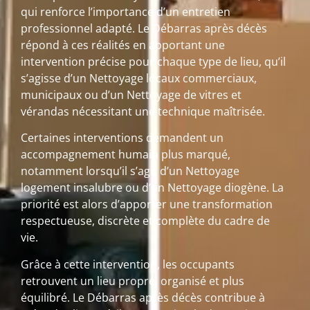
qui renforce l’importance d’un entretien
professionnel adapté. Le Débarras après décès
répond à ces réalités en apportant une
intervention précise pour chaque type de lieu, qu’il
s’agisse d’un Nettoyage locaux commerciaux,
municipaux ou d’un Nettoyage de vitres et
vérandas nécessitant une technique maîtrisée.
Certaines interventions demandent un
accompagnement humain plus marqué,
notamment lorsqu’il s’agit d’un Nettoyage
logement insalubre ou d’un Nettoyage diogène. La
priorité est alors d’apporter une transformation
respectueuse, discrète et complète du cadre de
vie.
Grâce à cette intervention, les occupants
retrouvent un lieu propre, organisé et plus
équilibré. Le Débarras après décès contribue à