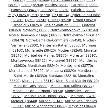
(38930)
,
Penol (38260)
,
Passins (38510)
,
Parmilieu (38390)
,
Panossas (38460)
,
Panissage (38730)
,
Paladru (38850)
,
Pajay (38260)
,
Pact (38270)
,
Oz (38114)
,
Oytier-Saint-Oblas
(38780)
,
Oyeu (38690)
,
Oulles (38520)
,
Ornon (38520)
,
Ornacieux (38260)
,
Oris-en-Rattier (38350)
,
Optevoz
(38460)
,
Noyarey (38360)
,
Notre-Dame-de-Vaulx (38144)
,
Notre-Dame-de-Mésage (38220)
,
Notre-Dame-de-l’Osier
(38470)
,
Notre-Dame-de-Commiers (38450)
,
Nivolas-
Vermelle (38300)
,
Nantes-en-Ratier (38350)
,
Murinais
(38160)
,
Murianette (38420)
,
Mottier (38260)
,
Morette
(38210)
,
Morêtel-de-Mailles (38570)
,
Morestel (38510)
,
Montseveroux (38122)
,
Montrevel (38690)
,
Montferrat
(38620)
,
Montfalcon (38940)
,
Monteynard (38770)
,
Montchaboud (38220)
,
Montcarra (38890)
,
Montbonnot-
Saint-Martin (38330)
,
Montaud (38210)
,
Montalieu
(38390)
,
Montagnieu (38110)
,
Mont-Saint-Martin (38120)
,
Mont-de-Lans (38860)
,
Monsteroux-Milieu (38122)
,
Monestier-de-Clermont (38650)
,
Monestier-d’Ambel
(38970)
,
Moissieu-sur-Dolon (38270)
,
Moirans (38430)
,
Moidieu (38440)
,
Mizoën (38142)
,
Miribel-les-Échelles
(38380)
,
Miribel-Lanchâtre (38450)
,
Meyssiez (38440)
,