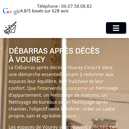
Téléphone :
06.07.58.08.82
4.8/5 basés sur 628 avis
DÉBARRAS APRÈS DÉCÈS
À VOUREY
Le Débarras après décès à Vourey s’inscrit dans
une démarche essentielle visant à redonner aux
espaces leur équilibre, leur fraîcheur et leur
confort. Que l’intervention concerne un Nettoyage
d’appartement, un Nettoyage de maisons, un
Nettoyage de bureaux ou un Nettoyage après
chantier, l’objectif reste le même : créer un cadre
propre, sain et agréable à vivre.
Les espaces de Vourey sont souvent sollicités, ce