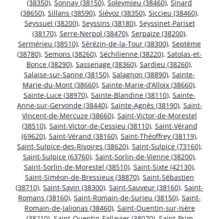
(38350)
,
Sonnay (38150)
,
Soleymieu (38460)
,
Sinard
(38650)
,
Sillans (38590)
,
Siévoz (38350)
,
Siccieu (38460)
,
Seyssuel (38200)
,
Seyssins (38180)
,
Seyssinet-Pariset
(38170)
,
Serre-Nerpol (38470)
,
Serpaize (38200)
,
Sermérieu (38510)
,
Sérézin-de-la-Tour (38300)
,
Septème
(38780)
,
Semons (38260)
,
Séchilienne (38220)
,
Satolas-et-
Bonce (38290)
,
Sassenage (38360)
,
Sardieu (38260)
,
Salaise-sur-Sanne (38150)
,
Salagnon (38890)
,
Sainte-
Marie-du-Mont (38660)
,
Sainte-Marie-d’Alloix (38660)
,
Sainte-Luce (38970)
,
Sainte-Blandine (38110)
,
Sainte-
Anne-sur-Gervonde (38440)
,
Sainte-Agnès (38190)
,
Saint-
Vincent-de-Mercuze (38660)
,
Saint-Victor-de-Morestel
(38510)
,
Saint-Victor-de-Cessieu (38110)
,
Saint-Vérand
(69620)
,
Saint-Vérand (38160)
,
Saint-Théoffrey (38119)
,
Saint-Sulpice-des-Rivoires (38620)
,
Saint-Sulpice (73160)
,
Saint-Sulpice (63760)
,
Saint-Sorlin-de-Vienne (38200)
,
Saint-Sorlin-de-Morestel (38510)
,
Saint-Sixte (42130)
,
Saint-Siméon-de-Bressieux (38870)
,
Saint-Sébastien
(38710)
,
Saint-Savin (38300)
,
Saint-Sauveur (38160)
,
Saint-
Romans (38160)
,
Saint-Romain-de-Surieu (38150)
,
Saint-
Romain-de-Jalionas (38460)
,
Saint-Quentin-sur-Isère
(38210)
,
Saint-Quentin-Fallavier (38070)
,
Saint-Prim