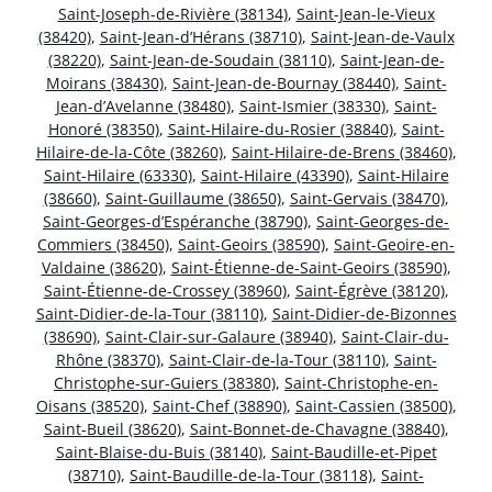
Saint-Joseph-de-Rivière (38134)
,
Saint-Jean-le-Vieux
(38420)
,
Saint-Jean-d’Hérans (38710)
,
Saint-Jean-de-Vaulx
(38220)
,
Saint-Jean-de-Soudain (38110)
,
Saint-Jean-de-
Moirans (38430)
,
Saint-Jean-de-Bournay (38440)
,
Saint-
Jean-d’Avelanne (38480)
,
Saint-Ismier (38330)
,
Saint-
Honoré (38350)
,
Saint-Hilaire-du-Rosier (38840)
,
Saint-
Hilaire-de-la-Côte (38260)
,
Saint-Hilaire-de-Brens (38460)
,
Saint-Hilaire (63330)
,
Saint-Hilaire (43390)
,
Saint-Hilaire
(38660)
,
Saint-Guillaume (38650)
,
Saint-Gervais (38470)
,
Saint-Georges-d’Espéranche (38790)
,
Saint-Georges-de-
Commiers (38450)
,
Saint-Geoirs (38590)
,
Saint-Geoire-en-
Valdaine (38620)
,
Saint-Étienne-de-Saint-Geoirs (38590)
,
Saint-Étienne-de-Crossey (38960)
,
Saint-Égrève (38120)
,
Saint-Didier-de-la-Tour (38110)
,
Saint-Didier-de-Bizonnes
(38690)
,
Saint-Clair-sur-Galaure (38940)
,
Saint-Clair-du-
Rhône (38370)
,
Saint-Clair-de-la-Tour (38110)
,
Saint-
Christophe-sur-Guiers (38380)
,
Saint-Christophe-en-
Oisans (38520)
,
Saint-Chef (38890)
,
Saint-Cassien (38500)
,
Saint-Bueil (38620)
,
Saint-Bonnet-de-Chavagne (38840)
,
Saint-Blaise-du-Buis (38140)
,
Saint-Baudille-et-Pipet
(38710)
,
Saint-Baudille-de-la-Tour (38118)
,
Saint-