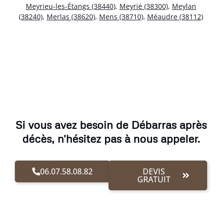
Meyrieu-les-Étangs (38440)
,
Meyrié (38300)
,
Meylan
(38240)
,
Merlas (38620)
,
Mens (38710)
,
Méaudre (38112)
Si vous avez besoin de Débarras après
décès, n'hésitez pas à nous appeler.
06.07.58.08.82
DEVIS
GRATUIT