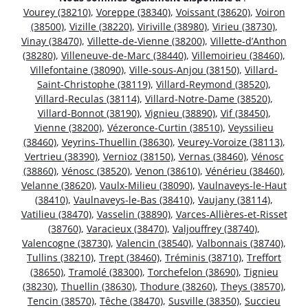
Vourey (38210)
,
Voreppe (38340)
,
Voissant (38620)
,
Voiron
(38500)
,
Vizille (38220)
,
Viriville (38980)
,
Virieu (38730)
,
Vinay (38470)
,
Villette-de-Vienne (38200)
,
Villette-d’Anthon
(38280)
,
Villeneuve-de-Marc (38440)
,
Villemoirieu (38460)
,
Villefontaine (38090)
,
Ville-sous-Anjou (38150)
,
Villard-
Saint-Christophe (38119)
,
Villard-Reymond (38520)
,
Villard-Reculas (38114)
,
Villard-Notre-Dame (38520)
,
Villard-Bonnot (38190)
,
Vignieu (38890)
,
Vif (38450)
,
Vienne (38200)
,
Vézeronce-Curtin (38510)
,
Veyssilieu
(38460)
,
Veyrins-Thuellin (38630)
,
Veurey-Voroize (38113)
,
Vertrieu (38390)
,
Vernioz (38150)
,
Vernas (38460)
,
Vénosc
(38860)
,
Vénosc (38520)
,
Venon (38610)
,
Vénérieu (38460)
,
Velanne (38620)
,
Vaulx-Milieu (38090)
,
Vaulnaveys-le-Haut
(38410)
,
Vaulnaveys-le-Bas (38410)
,
Vaujany (38114)
,
Vatilieu (38470)
,
Vasselin (38890)
,
Varces-Allières-et-Risset
(38760)
,
Varacieux (38470)
,
Valjouffrey (38740)
,
Valencogne (38730)
,
Valencin (38540)
,
Valbonnais (38740)
,
Tullins (38210)
,
Trept (38460)
,
Tréminis (38710)
,
Treffort
(38650)
,
Tramolé (38300)
,
Torchefelon (38690)
,
Tignieu
(38230)
,
Thuellin (38630)
,
Thodure (38260)
,
Theys (38570)
,
Tencin (38570)
,
Têche (38470)
,
Susville (38350)
,
Succieu