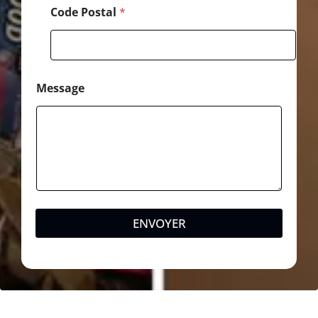
g
Code Postal
*
e
Message
ENVOYER