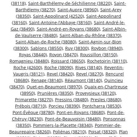
(38118)
,
Saint-Barthélemy-de-Séchilienne (38220)
,
Saint-
Barthélemy (38270)
,
Saint-Aupre (38960)
,
Saint-Arey
(38350)
,
Saint-Appolinard (42520)
,
Saint-Appolinard
(38160)
,
Saint-Antoine-l’Abbaye (38160)
,
Saint-André-le-
Gaz (38490)
,
Saint-André-en-Royans (38680)
,
Saint-Albin-
de-Vaulserre (38480)
,
Saint-Alban-du-Rhône (38370)
,
Saint-Alban-de-Roche (38080)
,
Saint-Agnin-sur-Bion
(38300)
,
Sablons (38550)
,
Ruy (38300)
,
Roybon (38940)
,
Royas (38440)
,
Rovon (38470)
,
Roussillon (38150)
,
Romagnieu (38480)
,
Roissard (38650)
,
Rochetoirin (38110)
,
Roche (42600)
,
Roche (38090)
,
Rives (38140)
,
Reventin-
Vaugris (38121)
,
Revel (38420)
,
Revel (38270)
,
Rencurel
(38680)
,
Renage (38140)
,
Réaumont (38140)
,
Quincieu
(38470)
,
Quet-en-Beaumont (38970)
,
Quaix-en-Chartreuse
(38950)
,
Prunières (38350)
,
Proveysieux (38120)
,
Primarette (38270)
,
Pressins (38480)
,
Presles (38680)
,
Prébois (38710)
,
Porcieu (38390)
,
Pontcharra (38530)
,
Pont-Évêque (38780)
,
Pont-en-Royans (38680)
,
Pont-de-
Chéruy (38230)
,
Pont-de-Beauvoisin (38480)
,
Ponsonnas
(38350)
,
Pommiers-la-Placette (38340)
,
Pommier-de-
Beaurepaire (38260)
,
Poliénas (38210)
,
Poisat (38320)
,
Plan