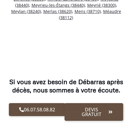
(38440)
,
Meyrieu-les-Étangs (38440)
,
Meyrié (38300)
,
Meylan (38240)
,
Merlas (38620)
,
Mens (38710)
,
Méaudre
(38112)
Si vous avez besoin de Débarras après
décès, nous sommes à votre écoute.
06.07.58.08.82
DEVIS
GRATUIT