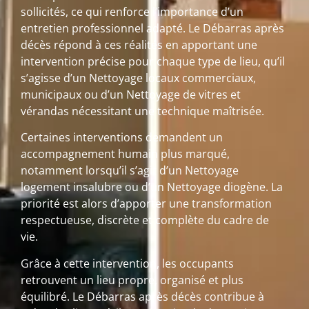
sollicités, ce qui renforce l’importance d’un
entretien professionnel adapté. Le Débarras après
décès répond à ces réalités en apportant une
intervention précise pour chaque type de lieu, qu’il
s’agisse d’un Nettoyage locaux commerciaux,
municipaux ou d’un Nettoyage de vitres et
vérandas nécessitant une technique maîtrisée.
Certaines interventions demandent un
accompagnement humain plus marqué,
notamment lorsqu’il s’agit d’un Nettoyage
logement insalubre ou d’un Nettoyage diogène. La
priorité est alors d’apporter une transformation
respectueuse, discrète et complète du cadre de
vie.
Grâce à cette intervention, les occupants
retrouvent un lieu propre, organisé et plus
équilibré. Le Débarras après décès contribue à