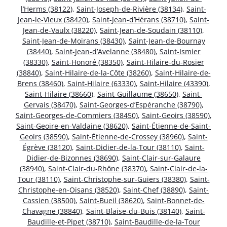
l’Herms (38122)
,
Saint-Joseph-de-Rivière (38134)
,
Saint-
Jean-le-Vieux (38420)
,
Saint-Jean-d’Hérans (38710)
,
Saint-
Jean-de-Vaulx (38220)
,
Saint-Jean-de-Soudain (38110)
,
Saint-Jean-de-Moirans (38430)
,
Saint-Jean-de-Bournay
(38440)
,
Saint-Jean-d’Avelanne (38480)
,
Saint-Ismier
(38330)
,
Saint-Honoré (38350)
,
Saint-Hilaire-du-Rosier
(38840)
,
Saint-Hilaire-de-la-Côte (38260)
,
Saint-Hilaire-de-
Brens (38460)
,
Saint-Hilaire (63330)
,
Saint-Hilaire (43390)
,
Saint-Hilaire (38660)
,
Saint-Guillaume (38650)
,
Saint-
Gervais (38470)
,
Saint-Georges-d’Espéranche (38790)
,
Saint-Georges-de-Commiers (38450)
,
Saint-Geoirs (38590)
,
Saint-Geoire-en-Valdaine (38620)
,
Saint-Étienne-de-Saint-
Geoirs (38590)
,
Saint-Étienne-de-Crossey (38960)
,
Saint-
Égrève (38120)
,
Saint-Didier-de-la-Tour (38110)
,
Saint-
Didier-de-Bizonnes (38690)
,
Saint-Clair-sur-Galaure
(38940)
,
Saint-Clair-du-Rhône (38370)
,
Saint-Clair-de-la-
Tour (38110)
,
Saint-Christophe-sur-Guiers (38380)
,
Saint-
Christophe-en-Oisans (38520)
,
Saint-Chef (38890)
,
Saint-
Cassien (38500)
,
Saint-Bueil (38620)
,
Saint-Bonnet-de-
Chavagne (38840)
,
Saint-Blaise-du-Buis (38140)
,
Saint-
Baudille-et-Pipet (38710)
,
Saint-Baudille-de-la-Tour