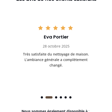
Eva Portier
28 octobre 2025
ble.
Très satisfaite du nettoyage de maison.
Le 
 en
L’ambiance générale a complètement
ret
changé.
Nous sommes également disponible à
: