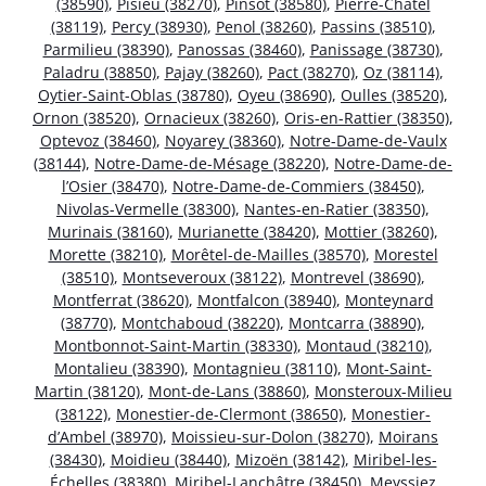
(38590)
,
Pisieu (38270)
,
Pinsot (38580)
,
Pierre-Châtel
(38119)
,
Percy (38930)
,
Penol (38260)
,
Passins (38510)
,
Parmilieu (38390)
,
Panossas (38460)
,
Panissage (38730)
,
Paladru (38850)
,
Pajay (38260)
,
Pact (38270)
,
Oz (38114)
,
Oytier-Saint-Oblas (38780)
,
Oyeu (38690)
,
Oulles (38520)
,
Ornon (38520)
,
Ornacieux (38260)
,
Oris-en-Rattier (38350)
,
Optevoz (38460)
,
Noyarey (38360)
,
Notre-Dame-de-Vaulx
(38144)
,
Notre-Dame-de-Mésage (38220)
,
Notre-Dame-de-
l’Osier (38470)
,
Notre-Dame-de-Commiers (38450)
,
Nivolas-Vermelle (38300)
,
Nantes-en-Ratier (38350)
,
Murinais (38160)
,
Murianette (38420)
,
Mottier (38260)
,
Morette (38210)
,
Morêtel-de-Mailles (38570)
,
Morestel
(38510)
,
Montseveroux (38122)
,
Montrevel (38690)
,
Montferrat (38620)
,
Montfalcon (38940)
,
Monteynard
(38770)
,
Montchaboud (38220)
,
Montcarra (38890)
,
Montbonnot-Saint-Martin (38330)
,
Montaud (38210)
,
Montalieu (38390)
,
Montagnieu (38110)
,
Mont-Saint-
Martin (38120)
,
Mont-de-Lans (38860)
,
Monsteroux-Milieu
(38122)
,
Monestier-de-Clermont (38650)
,
Monestier-
d’Ambel (38970)
,
Moissieu-sur-Dolon (38270)
,
Moirans
(38430)
,
Moidieu (38440)
,
Mizoën (38142)
,
Miribel-les-
Échelles (38380)
,
Miribel-Lanchâtre (38450)
,
Meyssiez