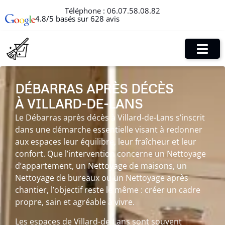
Téléphone :
06.07.58.08.82
4.8/5 basés sur 628 avis
DÉBARRAS APRÈS DÉCÈS
À VILLARD-DE-LANS
Le Débarras après décès à Villard-de-Lans s’inscrit
dans une démarche essentielle visant à redonner
aux espaces leur équilibre, leur fraîcheur et leur
confort. Que l’intervention concerne un Nettoyage
d’appartement, un Nettoyage de maisons, un
Nettoyage de bureaux ou un Nettoyage après
chantier, l’objectif reste le même : créer un cadre
propre, sain et agréable à vivre.
Les espaces de Villard-de-Lans sont souvent