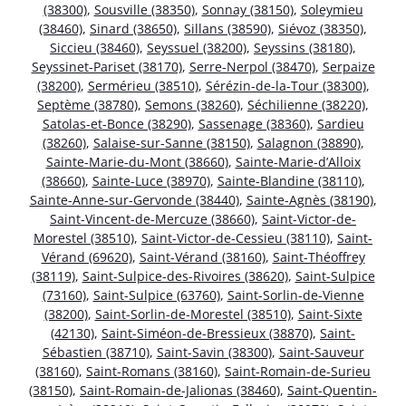
(38300)
,
Sousville (38350)
,
Sonnay (38150)
,
Soleymieu
(38460)
,
Sinard (38650)
,
Sillans (38590)
,
Siévoz (38350)
,
Siccieu (38460)
,
Seyssuel (38200)
,
Seyssins (38180)
,
Seyssinet-Pariset (38170)
,
Serre-Nerpol (38470)
,
Serpaize
(38200)
,
Sermérieu (38510)
,
Sérézin-de-la-Tour (38300)
,
Septème (38780)
,
Semons (38260)
,
Séchilienne (38220)
,
Satolas-et-Bonce (38290)
,
Sassenage (38360)
,
Sardieu
(38260)
,
Salaise-sur-Sanne (38150)
,
Salagnon (38890)
,
Sainte-Marie-du-Mont (38660)
,
Sainte-Marie-d’Alloix
(38660)
,
Sainte-Luce (38970)
,
Sainte-Blandine (38110)
,
Sainte-Anne-sur-Gervonde (38440)
,
Sainte-Agnès (38190)
,
Saint-Vincent-de-Mercuze (38660)
,
Saint-Victor-de-
Morestel (38510)
,
Saint-Victor-de-Cessieu (38110)
,
Saint-
Vérand (69620)
,
Saint-Vérand (38160)
,
Saint-Théoffrey
(38119)
,
Saint-Sulpice-des-Rivoires (38620)
,
Saint-Sulpice
(73160)
,
Saint-Sulpice (63760)
,
Saint-Sorlin-de-Vienne
(38200)
,
Saint-Sorlin-de-Morestel (38510)
,
Saint-Sixte
(42130)
,
Saint-Siméon-de-Bressieux (38870)
,
Saint-
Sébastien (38710)
,
Saint-Savin (38300)
,
Saint-Sauveur
(38160)
,
Saint-Romans (38160)
,
Saint-Romain-de-Surieu
(38150)
,
Saint-Romain-de-Jalionas (38460)
,
Saint-Quentin-