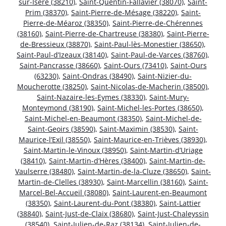
sur-Isère (38210)
,
Saint-Quentin-Fallavier (38070)
,
Saint-
Prim (38370)
,
Saint-Pierre-de-Mésage (38220)
,
Saint-
Pierre-de-Méaroz (38350)
,
Saint-Pierre-de-Chérennes
(38160)
,
Saint-Pierre-de-Chartreuse (38380)
,
Saint-Pierre-
de-Bressieux (38870)
,
Saint-Paul-lès-Monestier (38650)
,
Saint-Paul-d’Izeaux (38140)
,
Saint-Paul-de-Varces (38760)
,
Saint-Pancrasse (38660)
,
Saint-Ours (73410)
,
Saint-Ours
(63230)
,
Saint-Ondras (38490)
,
Saint-Nizier-du-
Moucherotte (38250)
,
Saint-Nicolas-de-Macherin (38500)
,
Saint-Nazaire-les-Eymes (38330)
,
Saint-Mury-
Monteymond (38190)
,
Saint-Michel-les-Portes (38650)
,
Saint-Michel-en-Beaumont (38350)
,
Saint-Michel-de-
Saint-Geoirs (38590)
,
Saint-Maximin (38530)
,
Saint-
Maurice-l’Exil (38550)
,
Saint-Maurice-en-Trièves (38930)
,
Saint-Martin-le-Vinoux (38950)
,
Saint-Martin-d’Uriage
(38410)
,
Saint-Martin-d’Hères (38400)
,
Saint-Martin-de-
Vaulserre (38480)
,
Saint-Martin-de-la-Cluze (38650)
,
Saint-
Martin-de-Clelles (38930)
,
Saint-Marcellin (38160)
,
Saint-
Marcel-Bel-Accueil (38080)
,
Saint-Laurent-en-Beaumont
(38350)
,
Saint-Laurent-du-Pont (38380)
,
Saint-Lattier
(38840)
,
Saint-Just-de-Claix (38680)
,
Saint-Just-Chaleyssin
(38540)
,
Saint-Julien-de-Raz (38134)
,
Saint-Julien-de-