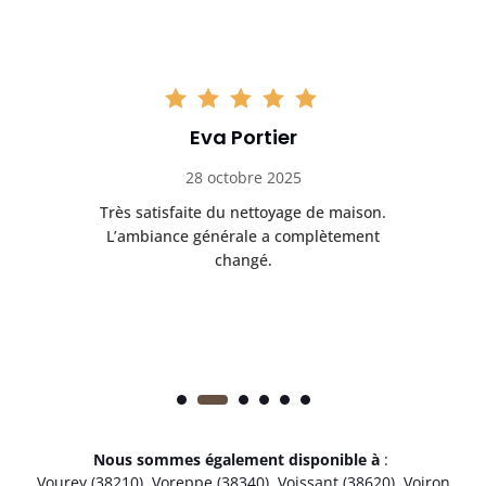
Eva Portier
28 octobre 2025
ble.
Très satisfaite du nettoyage de maison.
Le 
 en
L’ambiance générale a complètement
ret
changé.
Nous sommes également disponible à
:
Vourey (38210)
,
Voreppe (38340)
,
Voissant (38620)
,
Voiron