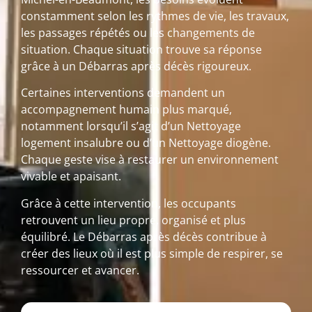
constamment selon les rythmes de vie, les travaux,
les passages répétés ou les changements de
situation. Chaque situation trouve sa réponse
grâce à un Débarras après décès rigoureux.
Certaines interventions demandent un
accompagnement humain plus marqué,
notamment lorsqu’il s’agit d’un Nettoyage
logement insalubre ou d’un Nettoyage diogène.
Chaque geste vise à restaurer un environnement
vivable et apaisant.
Grâce à cette intervention, les occupants
retrouvent un lieu propre, organisé et plus
équilibré. Le Débarras après décès contribue à
créer des lieux où il est plus simple de respirer, se
ressourcer et avancer.