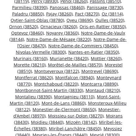
(38119)
,
Percy (38930)
,
Penol (38260)
,
Passins (38510)
,
Parmilieu (38390)
,
Panossas (38460)
,
Panissage (38730)
,
Paladru (38850)
,
Pajay (38260)
,
Pact (38270)
,
Oz (38114)
,
Oytier-Saint-Oblas (38780)
,
Oyeu (38690)
,
Oulles (38520)
,
Ornon (38520)
,
Ornacieux (38260)
,
Oris-en-Rattier (38350)
,
Optevoz (38460)
,
Noyarey (38360)
,
Notre-Dame-de-Vaulx
(38144)
,
Notre-Dame-de-Mésage (38220)
,
Notre-Dame-de-
l’Osier (38470)
,
Notre-Dame-de-Commiers (38450)
,
Nivolas-Vermelle (38300)
,
Nantes-en-Ratier (38350)
,
Murinais (38160)
,
Murianette (38420)
,
Mottier (38260)
,
Morette (38210)
,
Morêtel-de-Mailles (38570)
,
Morestel
(38510)
,
Montseveroux (38122)
,
Montrevel (38690)
,
Montferrat (38620)
,
Montfalcon (38940)
,
Monteynard
(38770)
,
Montchaboud (38220)
,
Montcarra (38890)
,
Montbonnot-Saint-Martin (38330)
,
Montaud (38210)
,
Montalieu (38390)
,
Montagnieu (38110)
,
Mont-Saint-
Martin (38120)
,
Mont-de-Lans (38860)
,
Monsteroux-Milieu
(38122)
,
Monestier-de-Clermont (38650)
,
Monestier-
d’Ambel (38970)
,
Moissieu-sur-Dolon (38270)
,
Moirans
(38430)
,
Moidieu (38440)
,
Mizoën (38142)
,
Miribel-les-
Échelles (38380)
,
Miribel-Lanchâtre (38450)
,
Meyssiez
(38440)
,
Meyrieu-les-Étangs (38440)
,
Meyrié (38300)
,