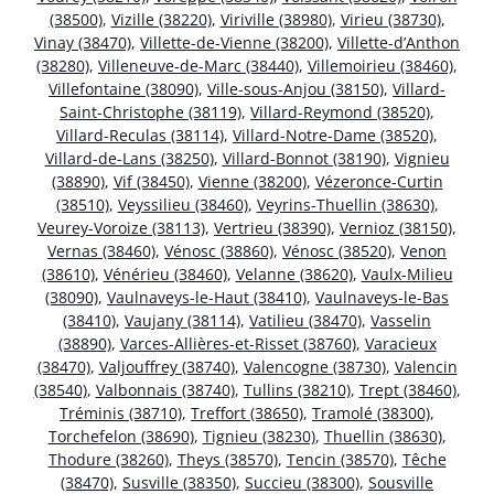
(38500)
,
Vizille (38220)
,
Viriville (38980)
,
Virieu (38730)
,
Vinay (38470)
,
Villette-de-Vienne (38200)
,
Villette-d’Anthon
(38280)
,
Villeneuve-de-Marc (38440)
,
Villemoirieu (38460)
,
Villefontaine (38090)
,
Ville-sous-Anjou (38150)
,
Villard-
Saint-Christophe (38119)
,
Villard-Reymond (38520)
,
Villard-Reculas (38114)
,
Villard-Notre-Dame (38520)
,
Villard-de-Lans (38250)
,
Villard-Bonnot (38190)
,
Vignieu
(38890)
,
Vif (38450)
,
Vienne (38200)
,
Vézeronce-Curtin
(38510)
,
Veyssilieu (38460)
,
Veyrins-Thuellin (38630)
,
Veurey-Voroize (38113)
,
Vertrieu (38390)
,
Vernioz (38150)
,
Vernas (38460)
,
Vénosc (38860)
,
Vénosc (38520)
,
Venon
(38610)
,
Vénérieu (38460)
,
Velanne (38620)
,
Vaulx-Milieu
(38090)
,
Vaulnaveys-le-Haut (38410)
,
Vaulnaveys-le-Bas
(38410)
,
Vaujany (38114)
,
Vatilieu (38470)
,
Vasselin
(38890)
,
Varces-Allières-et-Risset (38760)
,
Varacieux
(38470)
,
Valjouffrey (38740)
,
Valencogne (38730)
,
Valencin
(38540)
,
Valbonnais (38740)
,
Tullins (38210)
,
Trept (38460)
,
Tréminis (38710)
,
Treffort (38650)
,
Tramolé (38300)
,
Torchefelon (38690)
,
Tignieu (38230)
,
Thuellin (38630)
,
Thodure (38260)
,
Theys (38570)
,
Tencin (38570)
,
Têche
(38470)
,
Susville (38350)
,
Succieu (38300)
,
Sousville