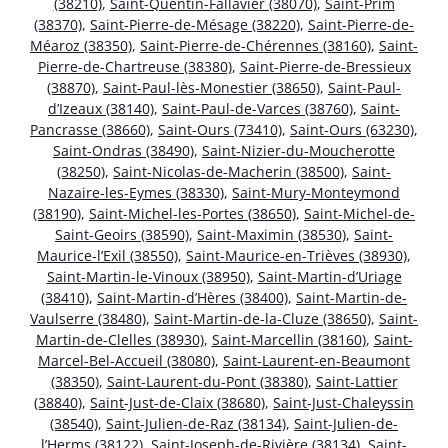
(38210)
,
Saint-Quentin-Fallavier (38070)
,
Saint-Prim
(38370)
,
Saint-Pierre-de-Mésage (38220)
,
Saint-Pierre-de-
Méaroz (38350)
,
Saint-Pierre-de-Chérennes (38160)
,
Saint-
Pierre-de-Chartreuse (38380)
,
Saint-Pierre-de-Bressieux
(38870)
,
Saint-Paul-lès-Monestier (38650)
,
Saint-Paul-
d’Izeaux (38140)
,
Saint-Paul-de-Varces (38760)
,
Saint-
Pancrasse (38660)
,
Saint-Ours (73410)
,
Saint-Ours (63230)
,
Saint-Ondras (38490)
,
Saint-Nizier-du-Moucherotte
(38250)
,
Saint-Nicolas-de-Macherin (38500)
,
Saint-
Nazaire-les-Eymes (38330)
,
Saint-Mury-Monteymond
(38190)
,
Saint-Michel-les-Portes (38650)
,
Saint-Michel-de-
Saint-Geoirs (38590)
,
Saint-Maximin (38530)
,
Saint-
Maurice-l’Exil (38550)
,
Saint-Maurice-en-Trièves (38930)
,
Saint-Martin-le-Vinoux (38950)
,
Saint-Martin-d’Uriage
(38410)
,
Saint-Martin-d’Hères (38400)
,
Saint-Martin-de-
Vaulserre (38480)
,
Saint-Martin-de-la-Cluze (38650)
,
Saint-
Martin-de-Clelles (38930)
,
Saint-Marcellin (38160)
,
Saint-
Marcel-Bel-Accueil (38080)
,
Saint-Laurent-en-Beaumont
(38350)
,
Saint-Laurent-du-Pont (38380)
,
Saint-Lattier
(38840)
,
Saint-Just-de-Claix (38680)
,
Saint-Just-Chaleyssin
(38540)
,
Saint-Julien-de-Raz (38134)
,
Saint-Julien-de-
l’Herms (38122)
,
Saint-Joseph-de-Rivière (38134)
,
Saint-