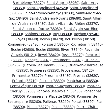
Barthélemy (38270)
,
Saint-Aupre (38960)
,
Saint-Arey
(38350)
,
Saint-Appolinard (42520)
,
Saint-Appolinard
(38160)
,
Saint-Antoine-l’Abbaye (38160)
,
Saint-André-le-
Gaz (38490)
,
Saint-André-en-Royans (38680)
,
Saint-Albin-
de-Vaulserre (38480)
,
Saint-Alban-du-Rhône (38370)
,
Saint-Alban-de-Roche (38080)
,
Saint-Agnin-sur-Bion
(38300)
,
Sablons (38550)
,
Ruy (38300)
,
Roybon (38940)
,
Royas (38440)
,
Rovon (38470)
,
Roussillon (38150)
,
Romagnieu (38480)
,
Roissard (38650)
,
Rochetoirin (38110)
,
Roche (42600)
,
Roche (38090)
,
Rives (38140)
,
Reventin-
Vaugris (38121)
,
Revel (38420)
,
Revel (38270)
,
Rencurel
(38680)
,
Renage (38140)
,
Réaumont (38140)
,
Quincieu
(38470)
,
Quet-en-Beaumont (38970)
,
Quaix-en-Chartreuse
(38950)
,
Prunières (38350)
,
Proveysieux (38120)
,
Primarette (38270)
,
Pressins (38480)
,
Presles (38680)
,
Prébois (38710)
,
Porcieu (38390)
,
Pontcharra (38530)
,
Pont-Évêque (38780)
,
Pont-en-Royans (38680)
,
Pont-de-
Chéruy (38230)
,
Pont-de-Beauvoisin (38480)
,
Ponsonnas
(38350)
,
Pommiers-la-Placette (38340)
,
Pommier-de-
Beaurepaire (38260)
,
Poliénas (38210)
,
Poisat (38320)
,
Plan
(38590)
,
Pisieu (38270)
,
Pinsot (38580)
,
Pierre-Châtel