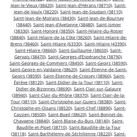
Jean-le-Vieux (38420)
,
Saint-Jean-d’Hérans (38710)
,
Saint-
Jean-de-Vaulx (38220)
,
Saint-Jean-de-Soudain (38110)
,
Saint-Jean-de-Moirans (38430)
,
Saint-Jean-de-Bournay
(38440)
,
Saint-Jean-d’Avelanne (38480)
,
Saint-Ismier
(38330)
,
Saint-Honoré (38350)
,
Saint-Hilaire-du-Rosier
(38840)
,
Saint-Hilaire-de-la-Côte (38260)
,
Saint-Hilaire-de-
Brens (38460)
,
Saint-Hilaire (63330)
,
Saint-Hilaire (43390)
,
Saint-Hilaire (38660)
,
Saint-Guillaume (38650)
,
Saint-
Gervais (38470)
,
Saint-Georges-d’Espéranche (38790)
,
Saint-Georges-de-Commiers (38450)
,
Saint-Geoirs (38590)
,
Saint-Geoire-en-Valdaine (38620)
,
Saint-Étienne-de-Saint-
Geoirs (38590)
,
Saint-Étienne-de-Crossey (38960)
,
Saint-
Égrève (38120)
,
Saint-Didier-de-la-Tour (38110)
,
Saint-
Didier-de-Bizonnes (38690)
,
Saint-Clair-sur-Galaure
(38940)
,
Saint-Clair-du-Rhône (38370)
,
Saint-Clair-de-la-
Tour (38110)
,
Saint-Christophe-sur-Guiers (38380)
,
Saint-
Christophe-en-Oisans (38520)
,
Saint-Chef (38890)
,
Saint-
Cassien (38500)
,
Saint-Bueil (38620)
,
Saint-Bonnet-de-
Chavagne (38840)
,
Saint-Blaise-du-Buis (38140)
,
Saint-
Baudille-et-Pipet (38710)
,
Saint-Baudille-de-la-Tour
(38118)
,
Saint-Barthélemy-de-Séchilienne (38220)
,
Saint-