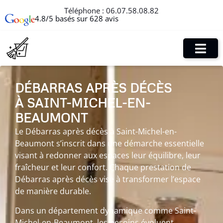
Téléphone :
06.07.58.08.82
4.8/5 basés sur 628 avis
DÉBARRAS APRÈS DÉCÈS
À SAINT-MICHEL-EN-
BEAUMONT
Le Débarras après décès à Saint-Michel-en-
Beaumont s’inscrit dans une démarche essentielle
visant à redonner aux espaces leur équilibre, leur
fraîcheur et leur confort. Chaque prestation de
Débarras après décès vise à transformer l’espace
de manière durable.
Dans un département dynamique comme Saint-
Michel-en-Beaumont, les besoins évoluent