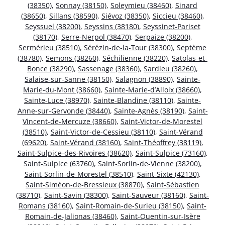
(38350)
,
Sonnay (38150)
,
Soleymieu (38460)
,
Sinard
(38650)
,
Sillans (38590)
,
Siévoz (38350)
,
Siccieu (38460)
,
Seyssuel (38200)
,
Seyssins (38180)
,
Seyssinet-Pariset
(38170)
,
Serre-Nerpol (38470)
,
Serpaize (38200)
,
Sermérieu (38510)
,
Sérézin-de-la-Tour (38300)
,
Septème
(38780)
,
Semons (38260)
,
Séchilienne (38220)
,
Satolas-et-
Bonce (38290)
,
Sassenage (38360)
,
Sardieu (38260)
,
Salaise-sur-Sanne (38150)
,
Salagnon (38890)
,
Sainte-
Marie-du-Mont (38660)
,
Sainte-Marie-d’Alloix (38660)
,
Sainte-Luce (38970)
,
Sainte-Blandine (38110)
,
Sainte-
Anne-sur-Gervonde (38440)
,
Sainte-Agnès (38190)
,
Saint-
Vincent-de-Mercuze (38660)
,
Saint-Victor-de-Morestel
(38510)
,
Saint-Victor-de-Cessieu (38110)
,
Saint-Vérand
(69620)
,
Saint-Vérand (38160)
,
Saint-Théoffrey (38119)
,
Saint-Sulpice-des-Rivoires (38620)
,
Saint-Sulpice (73160)
,
Saint-Sulpice (63760)
,
Saint-Sorlin-de-Vienne (38200)
,
Saint-Sorlin-de-Morestel (38510)
,
Saint-Sixte (42130)
,
Saint-Siméon-de-Bressieux (38870)
,
Saint-Sébastien
(38710)
,
Saint-Savin (38300)
,
Saint-Sauveur (38160)
,
Saint-
Romans (38160)
,
Saint-Romain-de-Surieu (38150)
,
Saint-
Romain-de-Jalionas (38460)
,
Saint-Quentin-sur-Isère