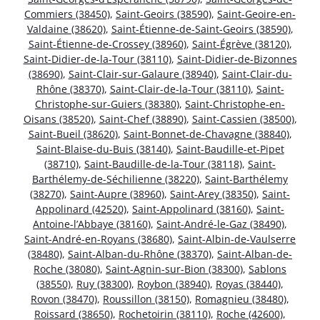
Commiers (38450)
,
Saint-Geoirs (38590)
,
Saint-Geoire-en-
Valdaine (38620)
,
Saint-Étienne-de-Saint-Geoirs (38590)
,
Saint-Étienne-de-Crossey (38960)
,
Saint-Égrève (38120)
,
Saint-Didier-de-la-Tour (38110)
,
Saint-Didier-de-Bizonnes
(38690)
,
Saint-Clair-sur-Galaure (38940)
,
Saint-Clair-du-
Rhône (38370)
,
Saint-Clair-de-la-Tour (38110)
,
Saint-
Christophe-sur-Guiers (38380)
,
Saint-Christophe-en-
Oisans (38520)
,
Saint-Chef (38890)
,
Saint-Cassien (38500)
,
Saint-Bueil (38620)
,
Saint-Bonnet-de-Chavagne (38840)
,
Saint-Blaise-du-Buis (38140)
,
Saint-Baudille-et-Pipet
(38710)
,
Saint-Baudille-de-la-Tour (38118)
,
Saint-
Barthélemy-de-Séchilienne (38220)
,
Saint-Barthélemy
(38270)
,
Saint-Aupre (38960)
,
Saint-Arey (38350)
,
Saint-
Appolinard (42520)
,
Saint-Appolinard (38160)
,
Saint-
Antoine-l’Abbaye (38160)
,
Saint-André-le-Gaz (38490)
,
Saint-André-en-Royans (38680)
,
Saint-Albin-de-Vaulserre
(38480)
,
Saint-Alban-du-Rhône (38370)
,
Saint-Alban-de-
Roche (38080)
,
Saint-Agnin-sur-Bion (38300)
,
Sablons
(38550)
,
Ruy (38300)
,
Roybon (38940)
,
Royas (38440)
,
Rovon (38470)
,
Roussillon (38150)
,
Romagnieu (38480)
,
Roissard (38650)
,
Rochetoirin (38110)
,
Roche (42600)
,