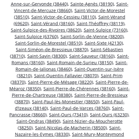
Anne-sur-Gervonde (38440)
,
Sainte-Agnès (38190)
,
Saint-
Vincent-de-Mercuze (38660)
,
Saint-Victor-de-Morestel
(38510)
,
Saint-Victor-de-Cessieu (38110)
,
Saint-Vérand
(69620)
,
Saint-Vérand (38160)
,
Saint-Théoffrey (38119)
,
Saint-Sulpice-des-Rivoires (38620)
,
Saint-Sulpice (73160)
,
Saint-Sulpice (63760)
,
Saint-Sorlin-de-Vienne (38200)
,
Saint-Sorlin-de-Morestel (38510)
,
Saint-Sixte (42130)
,
Saint-Siméon-de-Bressieux (38870)
,
Saint-Sébastien
(38710)
,
Saint-Savin (38300)
,
Saint-Sauveur (38160)
,
Saint-
Romans (38160)
,
Saint-Romain-de-Surieu (38150)
,
Saint-
Romain-de-Jalionas (38460)
,
Saint-Quentin-sur-Isère
(38210)
,
Saint-Quentin-Fallavier (38070)
,
Saint-Prim
(38370)
,
Saint-Pierre-de-Mésage (38220)
,
Saint-Pierre-de-
Méaroz (38350)
,
Saint-Pierre-de-Chérennes (38160)
,
Saint-
Pierre-de-Chartreuse (38380)
,
Saint-Pierre-de-Bressieux
(38870)
,
Saint-Paul-lès-Monestier (38650)
,
Saint-Paul-
d’Izeaux (38140)
,
Saint-Paul-de-Varces (38760)
,
Saint-
Pancrasse (38660)
,
Saint-Ours (73410)
,
Saint-Ours (63230)
,
Saint-Ondras (38490)
,
Saint-Nizier-du-Moucherotte
(38250)
,
Saint-Nicolas-de-Macherin (38500)
,
Saint-
Nazaire-les-Eymes (38330)
,
Saint-Mury-Monteymond