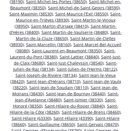
(38190)
,
Saint-Michel-les-Portes (38650)
,
Saint-Michel-en-
Beaumont (38350)
,
Saint-Michel-de-Saint-Geoirs (38590)
,
Saint-Maximin (38530)
,
Saint-Maurice-l’Exil (38550)
,
Saint-
Maurice-en-Trièves (38930)
,
Saint-Martin-le-Vinoux
(38950)
,
Saint-Martin-d’Uriage (38410)
,
Saint-Martin-
d’Hères (38400)
,
Saint-Martin-de-Vaulserre (38480)
,
Saint-
Martin-de-la-Cluze (38650)
,
Saint-Martin-de-Clelles
(38930)
,
Saint-Marcellin (38160)
,
Saint-Marcel-Bel-Accueil
(38080)
,
Saint-Laurent-en-Beaumont (38350)
,
Saint-
Laurent-du-Pont (38380)
,
Saint-Lattier (38840)
,
Saint-Just-
de-Claix (38680)
,
Saint-Just-Chaleyssin (38540)
,
Saint-
Julien-de-Raz (38134)
,
Saint-Julien-de-l’Herms (38122)
,
Saint-Joseph-de-Rivière (38134)
,
Saint-Jean-le-Vieux
(38420)
,
Saint-Jean-d’Hérans (38710)
,
Saint-Jean-de-Vaulx
(38220)
,
Saint-Jean-de-Soudain (38110)
,
Saint-Jean-de-
Moirans (38430)
,
Saint-Jean-de-Bournay (38440)
,
Saint-
Jean-d’Avelanne (38480)
,
Saint-Ismier (38330)
,
Saint-
Honoré (38350)
,
Saint-Hilaire-du-Rosier (38840)
,
Saint-
Hilaire-de-la-Côte (38260)
,
Saint-Hilaire-de-Brens (38460)
,
Saint-Hilaire (63330)
,
Saint-Hilaire (43390)
,
Saint-Hilaire
(38660)
,
Saint-Guillaume (38650)
,
Saint-Gervais (38470)
,
Saint-Georges-d’Espéranche (38790)
,
Saint-Georges-de-