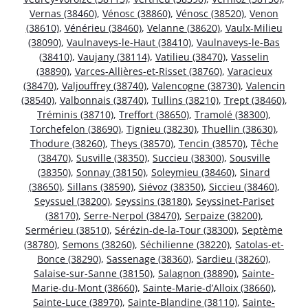
Vernas (38460)
,
Vénosc (38860)
,
Vénosc (38520)
,
Venon
(38610)
,
Vénérieu (38460)
,
Velanne (38620)
,
Vaulx-Milieu
(38090)
,
Vaulnaveys-le-Haut (38410)
,
Vaulnaveys-le-Bas
(38410)
,
Vaujany (38114)
,
Vatilieu (38470)
,
Vasselin
(38890)
,
Varces-Allières-et-Risset (38760)
,
Varacieux
(38470)
,
Valjouffrey (38740)
,
Valencogne (38730)
,
Valencin
(38540)
,
Valbonnais (38740)
,
Tullins (38210)
,
Trept (38460)
,
Tréminis (38710)
,
Treffort (38650)
,
Tramolé (38300)
,
Torchefelon (38690)
,
Tignieu (38230)
,
Thuellin (38630)
,
Thodure (38260)
,
Theys (38570)
,
Tencin (38570)
,
Têche
(38470)
,
Susville (38350)
,
Succieu (38300)
,
Sousville
(38350)
,
Sonnay (38150)
,
Soleymieu (38460)
,
Sinard
(38650)
,
Sillans (38590)
,
Siévoz (38350)
,
Siccieu (38460)
,
Seyssuel (38200)
,
Seyssins (38180)
,
Seyssinet-Pariset
(38170)
,
Serre-Nerpol (38470)
,
Serpaize (38200)
,
Sermérieu (38510)
,
Sérézin-de-la-Tour (38300)
,
Septème
(38780)
,
Semons (38260)
,
Séchilienne (38220)
,
Satolas-et-
Bonce (38290)
,
Sassenage (38360)
,
Sardieu (38260)
,
Salaise-sur-Sanne (38150)
,
Salagnon (38890)
,
Sainte-
Marie-du-Mont (38660)
,
Sainte-Marie-d’Alloix (38660)
,
Sainte-Luce (38970)
,
Sainte-Blandine (38110)
,
Sainte-