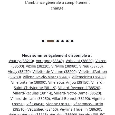
 en
L’ambiance générale a complètement
ret
changé.
Nous sommes également disponible à
:
Vourey (38210)
,
Voreppe (38340)
,
Voissant (38620)
,
Voiron
(38500)
,
Vizille (38220)
,
Viriville (38980)
,
Virieu (38730)
,
Vinay (38470)
,
Villette-de-Vienne (38200)
,
Villette-d’Anthon
(38280)
,
Villeneuve-de-Marc (38440)
,
Villemoirieu (38460)
,
Villefontaine (38090)
,
Ville-sous-Anjou (38150)
,
Villard-
Saint-Christophe (38119)
,
Villard-Reymond (38520)
,
Villard-Reculas (38114)
,
Villard-Notre-Dame (38520)
,
Villard-de-Lans (38250)
,
Villard-Bonnot (38190)
,
Vignieu
(38890)
,
Vif (38450)
,
Vienne (38200)
,
Vézeronce-Curtin
(38510)
,
Veyssilieu (38460)
,
Veyrins-Thuellin (38630)
,
Veurey-Voroize (38113)
,
Vertrieu (38390)
,
Vernioz (38150)
,