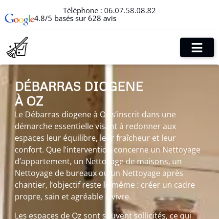
Téléphone :
06.07.58.08.82
4.8/5 basés sur 628 avis
DÉBARRAS DIOGENE
À OZ
Le Débarras diogene à Oz s’inscrit dans une
démarche essentielle visant à redonner aux
espaces leur équilibre, leur fraîcheur et leur
confort. Que l’intervention concerne un Nettoyage
d’appartement, un Nettoyage de maisons, un
Nettoyage de bureaux ou un Nettoyage après
chantier, l’objectif reste le même : créer un cadre
propre, sain et agréable à vivre.
Les espaces de Oz sont souvent sollicités, ce qui