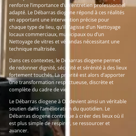
renforce l’importance d’un entretien professionnel
adapté. Le Débarras diogene répond à ces réalités
en apportant une intervention précise pour
chaque type de lieu, qu’il s’agisse d’un Nettoyage
locaux commerciaux, municipaux ou d’un
Nettoyage de vitres et vérandas nécessitant une
technique maîtrisée.
Dans ces contextes, le Débarras diogene permet
de redonner dignité, sécurité et sérénité à des lieux
fortement touchés. La priorité est alors d’apporter
une transformation respectueuse, discrète et
complète du cadre de vie.
Le Débarras diogene à Oz devient ainsi un véritable
soutien dans l’amélioration du quotidien. Le
Débarras diogene contribue à créer des lieux où il
est plus simple de respirer, se ressourcer et
avancer.