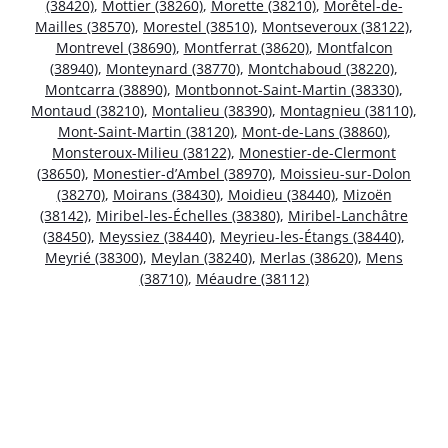
(38420)
,
Mottier (38260)
,
Morette (38210)
,
Morêtel-de-
Mailles (38570)
,
Morestel (38510)
,
Montseveroux (38122)
,
Montrevel (38690)
,
Montferrat (38620)
,
Montfalcon
(38940)
,
Monteynard (38770)
,
Montchaboud (38220)
,
Montcarra (38890)
,
Montbonnot-Saint-Martin (38330)
,
Montaud (38210)
,
Montalieu (38390)
,
Montagnieu (38110)
,
Mont-Saint-Martin (38120)
,
Mont-de-Lans (38860)
,
Monsteroux-Milieu (38122)
,
Monestier-de-Clermont
(38650)
,
Monestier-d’Ambel (38970)
,
Moissieu-sur-Dolon
(38270)
,
Moirans (38430)
,
Moidieu (38440)
,
Mizoën
(38142)
,
Miribel-les-Échelles (38380)
,
Miribel-Lanchâtre
(38450)
,
Meyssiez (38440)
,
Meyrieu-les-Étangs (38440)
,
Meyrié (38300)
,
Meylan (38240)
,
Merlas (38620)
,
Mens
(38710)
,
Méaudre (38112)