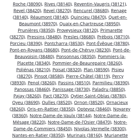
Roche (38090)
,
Rives (38140)
,
Reventin-Vaugris (38121)
,
Revel (38420)
,
Revel (38270)
,
Rencurel (38680)
,
Renage
(38140)
,
Réaumont (38140)
,
Quincieu (38470)
,
Quet-en-
Beaumont (38970)
,
Quaix-en-Chartreuse (38950)
,
Prunières (38350)
,
Proveysieux (38120)
,
Primarette
(38270)
,
Pressins (38480)
,
Presles (38680)
,
Prébois (38710)
,
Porcieu (38390)
,
Pontcharra (38530)
,
Pont-Évêque (38780)
,
Pont-en-Royans (38680)
,
Pont-de-Chéruy (38230)
,
Pont-de-
Beauvoisin (38480)
,
Ponsonnas (38350)
,
Pommiers-la-
Placette (38340)
,
Pommier-de-Beaurepaire (38260)
,
Poliénas (38210)
,
Poisat (38320)
,
Plan (38590)
,
Pisieu
(38270)
,
Pinsot (38580)
,
Pierre-Châtel (38119)
,
Percy
(38930)
,
Penol (38260)
,
Passins (38510)
,
Parmilieu (38390)
,
Panossas (38460)
,
Panissage (38730)
,
Paladru (38850)
,
Pajay (38260)
,
Pact (38270)
,
Oytier-Saint-Oblas (38780)
,
Oyeu (38690)
,
Oulles (38520)
,
Ornon (38520)
,
Ornacieux
(38260)
,
Oris-en-Rattier (38350)
,
Optevoz (38460)
,
Noyarey
(38360)
,
Notre-Dame-de-Vaulx (38144)
,
Notre-Dame-de-
Mésage (38220)
,
Notre-Dame-de-l’Osier (38470)
,
Notre-
Dame-de-Commiers (38450)
,
Nivolas-Vermelle (38300)
,
Nantes-en-Ratier (38350)
,
Murinais (38160)
,
Murianette