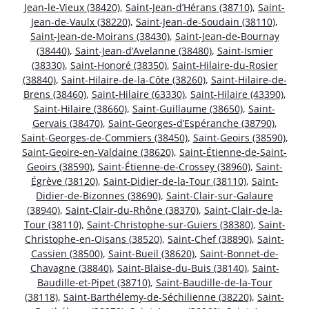
Jean-le-Vieux (38420)
,
Saint-Jean-d’Hérans (38710)
,
Saint-
Jean-de-Vaulx (38220)
,
Saint-Jean-de-Soudain (38110)
,
Saint-Jean-de-Moirans (38430)
,
Saint-Jean-de-Bournay
(38440)
,
Saint-Jean-d’Avelanne (38480)
,
Saint-Ismier
(38330)
,
Saint-Honoré (38350)
,
Saint-Hilaire-du-Rosier
(38840)
,
Saint-Hilaire-de-la-Côte (38260)
,
Saint-Hilaire-de-
Brens (38460)
,
Saint-Hilaire (63330)
,
Saint-Hilaire (43390)
,
Saint-Hilaire (38660)
,
Saint-Guillaume (38650)
,
Saint-
Gervais (38470)
,
Saint-Georges-d’Espéranche (38790)
,
Saint-Georges-de-Commiers (38450)
,
Saint-Geoirs (38590)
,
Saint-Geoire-en-Valdaine (38620)
,
Saint-Étienne-de-Saint-
Geoirs (38590)
,
Saint-Étienne-de-Crossey (38960)
,
Saint-
Égrève (38120)
,
Saint-Didier-de-la-Tour (38110)
,
Saint-
Didier-de-Bizonnes (38690)
,
Saint-Clair-sur-Galaure
(38940)
,
Saint-Clair-du-Rhône (38370)
,
Saint-Clair-de-la-
Tour (38110)
,
Saint-Christophe-sur-Guiers (38380)
,
Saint-
Christophe-en-Oisans (38520)
,
Saint-Chef (38890)
,
Saint-
Cassien (38500)
,
Saint-Bueil (38620)
,
Saint-Bonnet-de-
Chavagne (38840)
,
Saint-Blaise-du-Buis (38140)
,
Saint-
Baudille-et-Pipet (38710)
,
Saint-Baudille-de-la-Tour
(38118)
,
Saint-Barthélemy-de-Séchilienne (38220)
,
Saint-