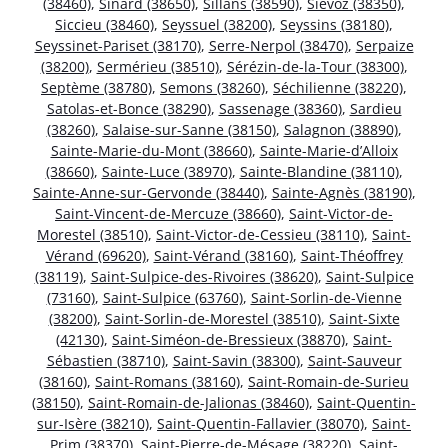
(38460)
,
Sinard (38650)
,
Sillans (38590)
,
Siévoz (38350)
,
Siccieu (38460)
,
Seyssuel (38200)
,
Seyssins (38180)
,
Seyssinet-Pariset (38170)
,
Serre-Nerpol (38470)
,
Serpaize
(38200)
,
Sermérieu (38510)
,
Sérézin-de-la-Tour (38300)
,
Septème (38780)
,
Semons (38260)
,
Séchilienne (38220)
,
Satolas-et-Bonce (38290)
,
Sassenage (38360)
,
Sardieu
(38260)
,
Salaise-sur-Sanne (38150)
,
Salagnon (38890)
,
Sainte-Marie-du-Mont (38660)
,
Sainte-Marie-d’Alloix
(38660)
,
Sainte-Luce (38970)
,
Sainte-Blandine (38110)
,
Sainte-Anne-sur-Gervonde (38440)
,
Sainte-Agnès (38190)
,
Saint-Vincent-de-Mercuze (38660)
,
Saint-Victor-de-
Morestel (38510)
,
Saint-Victor-de-Cessieu (38110)
,
Saint-
Vérand (69620)
,
Saint-Vérand (38160)
,
Saint-Théoffrey
(38119)
,
Saint-Sulpice-des-Rivoires (38620)
,
Saint-Sulpice
(73160)
,
Saint-Sulpice (63760)
,
Saint-Sorlin-de-Vienne
(38200)
,
Saint-Sorlin-de-Morestel (38510)
,
Saint-Sixte
(42130)
,
Saint-Siméon-de-Bressieux (38870)
,
Saint-
Sébastien (38710)
,
Saint-Savin (38300)
,
Saint-Sauveur
(38160)
,
Saint-Romans (38160)
,
Saint-Romain-de-Surieu
(38150)
,
Saint-Romain-de-Jalionas (38460)
,
Saint-Quentin-
sur-Isère (38210)
,
Saint-Quentin-Fallavier (38070)
,
Saint-
Prim (38370)
,
Saint-Pierre-de-Mésage (38220)
,
Saint-