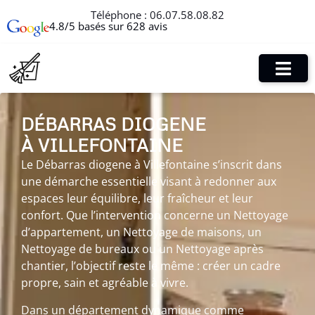
Téléphone :
06.07.58.08.82
4.8/5 basés sur 628 avis
DÉBARRAS DIOGENE
À VILLEFONTAINE
Le Débarras diogene à Villefontaine s’inscrit dans
une démarche essentielle visant à redonner aux
espaces leur équilibre, leur fraîcheur et leur
confort. Que l’intervention concerne un Nettoyage
d’appartement, un Nettoyage de maisons, un
Nettoyage de bureaux ou un Nettoyage après
chantier, l’objectif reste le même : créer un cadre
propre, sain et agréable à vivre.
Dans un département dynamique comme