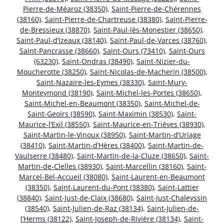
Pierre-de-Méaroz (38350)
,
Saint-Pierre-de-Chérennes
(38160)
,
Saint-Pierre-de-Chartreuse (38380)
,
Saint-Pierre-
de-Bressieux (38870)
,
Saint-Paul-lès-Monestier (38650)
,
Saint-Paul-d’Izeaux (38140)
,
Saint-Paul-de-Varces (38760)
,
Saint-Pancrasse (38660)
,
Saint-Ours (73410)
,
Saint-Ours
(63230)
,
Saint-Ondras (38490)
,
Saint-Nizier-du-
Moucherotte (38250)
,
Saint-Nicolas-de-Macherin (38500)
,
Saint-Nazaire-les-Eymes (38330)
,
Saint-Mury-
Monteymond (38190)
,
Saint-Michel-les-Portes (38650)
,
Saint-Michel-en-Beaumont (38350)
,
Saint-Michel-de-
Saint-Geoirs (38590)
,
Saint-Maximin (38530)
,
Saint-
Maurice-l’Exil (38550)
,
Saint-Maurice-en-Trièves (38930)
,
Saint-Martin-le-Vinoux (38950)
,
Saint-Martin-d’Uriage
(38410)
,
Saint-Martin-d’Hères (38400)
,
Saint-Martin-de-
Vaulserre (38480)
,
Saint-Martin-de-la-Cluze (38650)
,
Saint-
Martin-de-Clelles (38930)
,
Saint-Marcellin (38160)
,
Saint-
Marcel-Bel-Accueil (38080)
,
Saint-Laurent-en-Beaumont
(38350)
,
Saint-Laurent-du-Pont (38380)
,
Saint-Lattier
(38840)
,
Saint-Just-de-Claix (38680)
,
Saint-Just-Chaleyssin
(38540)
,
Saint-Julien-de-Raz (38134)
,
Saint-Julien-de-
l’Herms (38122)
,
Saint-Joseph-de-Rivière (38134)
,
Saint-