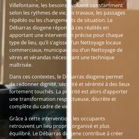
Villefontaine, les besoins évoluent constamment
selon les rythmes de vie, les travaux, les passages
répétés ou les changements de situation. Le
Débarras diogene répond à ces réalités en
apportant une intervention précise pour chaque
type de lieu, qu’il s’agisse d’un Nettoyage locaux
commerciaux, municipaux ou d’un Nettoyage de
vitres et vérandas nécessitant une technique
maîtrisée.
Dans ces contextes, le Débarras diogene permet
de redonner dignité, sécurité et sérénité à des lieux
fortement touchés. La priorité est alors d’apporter
une transformation respectueuse, discrète et
complète du cadre de vie.
Grâce à cette intervention, les occupants
retrouvent un lieu propre, organisé et plus
équilibré. Le Débarras diogene contribue à créer