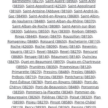
Barthélemy (38270)
,
Saint-Aupre (38960)
,
Saint-Arey
(38350)
,
Saint-Appolinard (42520)
,
Saint-Appolinard
(38160)
,
Saint-Antoine-l’Abbaye (38160)
,
Saint-André-le-
Gaz (38490)
,
Saint-André-en-Royans (38680)
,
Saint-Albin-
de-Vaulserre (38480)
,
Saint-Alban-du-Rhône (38370)
,
Saint-Alban-de-Roche (38080)
,
Saint-Agnin-sur-Bion
(38300)
,
Sablons (38550)
,
Ruy (38300)
,
Roybon (38940)
,
Royas (38440)
,
Rovon (38470)
,
Roussillon (38150)
,
Romagnieu (38480)
,
Roissard (38650)
,
Rochetoirin (38110)
,
Roche (42600)
,
Roche (38090)
,
Rives (38140)
,
Reventin-
Vaugris (38121)
,
Revel (38420)
,
Revel (38270)
,
Rencurel
(38680)
,
Renage (38140)
,
Réaumont (38140)
,
Quincieu
(38470)
,
Quet-en-Beaumont (38970)
,
Quaix-en-Chartreuse
(38950)
,
Prunières (38350)
,
Proveysieux (38120)
,
Primarette (38270)
,
Pressins (38480)
,
Presles (38680)
,
Prébois (38710)
,
Porcieu (38390)
,
Pontcharra (38530)
,
Pont-Évêque (38780)
,
Pont-en-Royans (38680)
,
Pont-de-
Chéruy (38230)
,
Pont-de-Beauvoisin (38480)
,
Ponsonnas
(38350)
,
Pommiers-la-Placette (38340)
,
Pommier-de-
Beaurepaire (38260)
,
Poliénas (38210)
,
Poisat (38320)
,
Plan
(38590)
,
Pisieu (38270)
,
Pinsot (38580)
,
Pierre-Châtel
(38119)
,
Percy (38930)
,
Penol (38260)
,
Passins (38510)
,