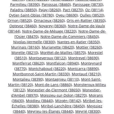
Parmilieu (38390)
,
Panossas (38460)
,
Panissage (38730)
,
Paladru (38850)
,
Pajay (38260)
,
Pact (38270)
,
Oz (38114)
,
Oytier-Saint-Oblas (38780)
,
Oyeu (38690)
,
Oulles (38520)
,
Ornon (38520)
,
Ornacieux (38260)
,
Oris-en-Rattier (38350)
,
Optevoz (38460)
,
Noyarey (38360)
,
Notre-Dame-de-Vaulx
(38144)
,
Notre-Dame-de-Mésage (38220)
,
Notre-Dame-de-
l’Osier (38470)
,
Notre-Dame-de-Commiers (38450)
,
Nivolas-Vermelle (38300)
,
Nantes-en-Ratier (38350)
,
Murinais (38160)
,
Murianette (38420)
,
Mottier (38260)
,
Morette (38210)
,
Morêtel-de-Mailles (38570)
,
Morestel
(38510)
,
Montseveroux (38122)
,
Montrevel (38690)
,
Montferrat (38620)
,
Montfalcon (38940)
,
Monteynard
(38770)
,
Montchaboud (38220)
,
Montcarra (38890)
,
Montbonnot-Saint-Martin (38330)
,
Montaud (38210)
,
Montalieu (38390)
,
Montagnieu (38110)
,
Mont-Saint-
Martin (38120)
,
Mont-de-Lans (38860)
,
Monsteroux-Milieu
(38122)
,
Monestier-de-Clermont (38650)
,
Monestier-
d’Ambel (38970)
,
Moissieu-sur-Dolon (38270)
,
Moirans
(38430)
,
Moidieu (38440)
,
Mizoën (38142)
,
Miribel-les-
Échelles (38380)
,
Miribel-Lanchâtre (38450)
,
Meyssiez
(38440)
,
Meyrieu-les-Étangs (38440)
,
Meyrié (38300)
,