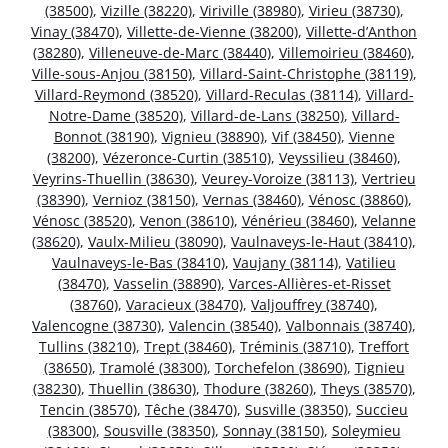
(38500)
,
Vizille (38220)
,
Viriville (38980)
,
Virieu (38730)
,
Vinay (38470)
,
Villette-de-Vienne (38200)
,
Villette-d’Anthon
(38280)
,
Villeneuve-de-Marc (38440)
,
Villemoirieu (38460)
,
Ville-sous-Anjou (38150)
,
Villard-Saint-Christophe (38119)
,
Villard-Reymond (38520)
,
Villard-Reculas (38114)
,
Villard-
Notre-Dame (38520)
,
Villard-de-Lans (38250)
,
Villard-
Bonnot (38190)
,
Vignieu (38890)
,
Vif (38450)
,
Vienne
(38200)
,
Vézeronce-Curtin (38510)
,
Veyssilieu (38460)
,
Veyrins-Thuellin (38630)
,
Veurey-Voroize (38113)
,
Vertrieu
(38390)
,
Vernioz (38150)
,
Vernas (38460)
,
Vénosc (38860)
,
Vénosc (38520)
,
Venon (38610)
,
Vénérieu (38460)
,
Velanne
(38620)
,
Vaulx-Milieu (38090)
,
Vaulnaveys-le-Haut (38410)
,
Vaulnaveys-le-Bas (38410)
,
Vaujany (38114)
,
Vatilieu
(38470)
,
Vasselin (38890)
,
Varces-Allières-et-Risset
(38760)
,
Varacieux (38470)
,
Valjouffrey (38740)
,
Valencogne (38730)
,
Valencin (38540)
,
Valbonnais (38740)
,
Tullins (38210)
,
Trept (38460)
,
Tréminis (38710)
,
Treffort
(38650)
,
Tramolé (38300)
,
Torchefelon (38690)
,
Tignieu
(38230)
,
Thuellin (38630)
,
Thodure (38260)
,
Theys (38570)
,
Tencin (38570)
,
Têche (38470)
,
Susville (38350)
,
Succieu
(38300)
,
Sousville (38350)
,
Sonnay (38150)
,
Soleymieu