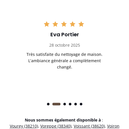
Eva Portier
28 octobre 2025
ble.
Très satisfaite du nettoyage de maison.
Le 
 en
L’ambiance générale a complètement
ret
changé.
Nous sommes également disponible à
:
Vourey (38210)
,
Voreppe (38340)
,
Voissant (38620)
,
Voiron