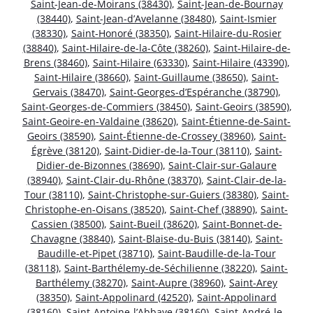
Saint-Jean-de-Moirans (38430)
,
Saint-Jean-de-Bournay
(38440)
,
Saint-Jean-d’Avelanne (38480)
,
Saint-Ismier
(38330)
,
Saint-Honoré (38350)
,
Saint-Hilaire-du-Rosier
(38840)
,
Saint-Hilaire-de-la-Côte (38260)
,
Saint-Hilaire-de-
Brens (38460)
,
Saint-Hilaire (63330)
,
Saint-Hilaire (43390)
,
Saint-Hilaire (38660)
,
Saint-Guillaume (38650)
,
Saint-
Gervais (38470)
,
Saint-Georges-d’Espéranche (38790)
,
Saint-Georges-de-Commiers (38450)
,
Saint-Geoirs (38590)
,
Saint-Geoire-en-Valdaine (38620)
,
Saint-Étienne-de-Saint-
Geoirs (38590)
,
Saint-Étienne-de-Crossey (38960)
,
Saint-
Égrève (38120)
,
Saint-Didier-de-la-Tour (38110)
,
Saint-
Didier-de-Bizonnes (38690)
,
Saint-Clair-sur-Galaure
(38940)
,
Saint-Clair-du-Rhône (38370)
,
Saint-Clair-de-la-
Tour (38110)
,
Saint-Christophe-sur-Guiers (38380)
,
Saint-
Christophe-en-Oisans (38520)
,
Saint-Chef (38890)
,
Saint-
Cassien (38500)
,
Saint-Bueil (38620)
,
Saint-Bonnet-de-
Chavagne (38840)
,
Saint-Blaise-du-Buis (38140)
,
Saint-
Baudille-et-Pipet (38710)
,
Saint-Baudille-de-la-Tour
(38118)
,
Saint-Barthélemy-de-Séchilienne (38220)
,
Saint-
Barthélemy (38270)
,
Saint-Aupre (38960)
,
Saint-Arey
(38350)
,
Saint-Appolinard (42520)
,
Saint-Appolinard
(38160)
,
Saint-Antoine-l’Abbaye (38160)
,
Saint-André-le-