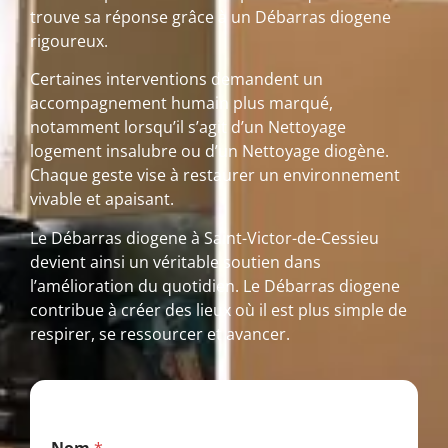
trouve sa réponse grâce à un Débarras diogene
rigoureux.
Certaines interventions demandent un
accompagnement humain plus marqué,
notamment lorsqu’il s’agit d’un Nettoyage
logement insalubre ou d’un Nettoyage diogène.
Chaque geste vise à restaurer un environnement
vivable et apaisant.
Le Débarras diogene à Saint-Victor-de-Cessieu
devient ainsi un véritable soutien dans
l’amélioration du quotidien. Le Débarras diogene
contribue à créer des lieux où il est plus simple de
respirer, se ressourcer et avancer.
P