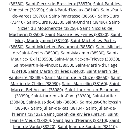
(38380)
,
Saint-Pierre-de-Bressieux (38870)
,
Saint-Paul-lès-
Monestier (38650)
,
Saint-Paul-d’Izeaux (38140)
,
Saint-Paul-
de-Varces (38760)
,
Saint-Pancrasse (38660)
,
Saint-Ours
(73410)
,
Saint-Ours (63230)
,
Saint-Ondras (38490)
,
Saint-
Nizier-du-Moucherotte (38250)
,
Saint-Nicolas-de-
Macherin (38500)
,
Saint-Nazaire-les-Eymes (38330)
,
Saint-
Mury-Monteymond (38190)
,
Saint-Michel-les-Portes
(38650)
,
Saint-Michel-en-Beaumont (38350)
,
Saint-Michel-
de-Saint-Geoirs (38590)
,
Saint-Maximin (38530)
,
Saint-
Maurice-l’Exil (38550)
,
Saint-Maurice-en-Trièves (38930)
,
Saint-Martin-le-Vinoux (38950)
,
Saint-Martin-d’Uriage
(38410)
,
Saint-Martin-d’Hères (38400)
,
Saint-Martin-de-
Vaulserre (38480)
,
Saint-Martin-de-la-Cluze (38650)
,
Saint-
Martin-de-Clelles (38930)
,
Saint-Marcellin (38160)
,
Saint-
Marcel-Bel-Accueil (38080)
,
Saint-Laurent-en-Beaumont
(38350)
,
Saint-Laurent-du-Pont (38380)
,
Saint-Lattier
(38840)
,
Saint-Just-de-Claix (38680)
,
Saint-Just-Chaleyssin
(38540)
,
Saint-Julien-de-Raz (38134)
,
Saint-Julien-de-
l’Herms (38122)
,
Saint-Joseph-de-Rivière (38134)
,
Saint-
Jean-le-Vieux (38420)
,
Saint-Jean-d’Hérans (38710)
,
Saint-
Jean-de-Vaulx (38220)
,
Saint-Jean-de-Soudain (38110)
,