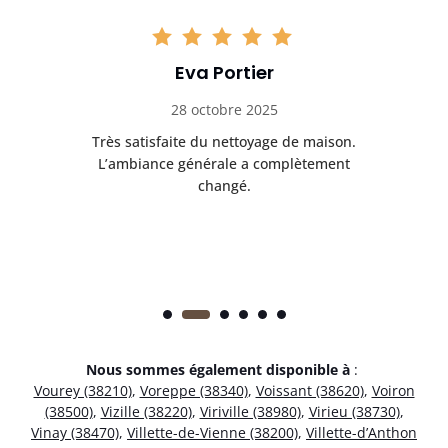
Eva Portier
28 octobre 2025
ble.
Très satisfaite du nettoyage de maison.
Le 
 en
L’ambiance générale a complètement
ret
changé.
Nous sommes également disponible à
:
Vourey (38210)
,
Voreppe (38340)
,
Voissant (38620)
,
Voiron
(38500)
,
Vizille (38220)
,
Viriville (38980)
,
Virieu (38730)
,
Vinay (38470)
,
Villette-de-Vienne (38200)
,
Villette-d’Anthon