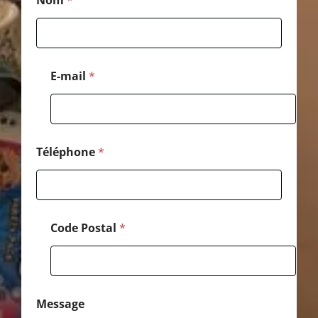
Nom
*
o
s
t
a
l
*
E-mail
*
*
Téléphone
*
Code Postal
*
Message