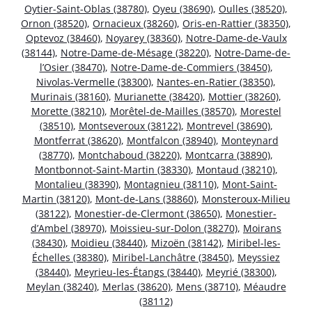
Oytier-Saint-Oblas (38780)
,
Oyeu (38690)
,
Oulles (38520)
,
Ornon (38520)
,
Ornacieux (38260)
,
Oris-en-Rattier (38350)
,
Optevoz (38460)
,
Noyarey (38360)
,
Notre-Dame-de-Vaulx
(38144)
,
Notre-Dame-de-Mésage (38220)
,
Notre-Dame-de-
l’Osier (38470)
,
Notre-Dame-de-Commiers (38450)
,
Nivolas-Vermelle (38300)
,
Nantes-en-Ratier (38350)
,
Murinais (38160)
,
Murianette (38420)
,
Mottier (38260)
,
Morette (38210)
,
Morêtel-de-Mailles (38570)
,
Morestel
(38510)
,
Montseveroux (38122)
,
Montrevel (38690)
,
Montferrat (38620)
,
Montfalcon (38940)
,
Monteynard
(38770)
,
Montchaboud (38220)
,
Montcarra (38890)
,
Montbonnot-Saint-Martin (38330)
,
Montaud (38210)
,
Montalieu (38390)
,
Montagnieu (38110)
,
Mont-Saint-
Martin (38120)
,
Mont-de-Lans (38860)
,
Monsteroux-Milieu
(38122)
,
Monestier-de-Clermont (38650)
,
Monestier-
d’Ambel (38970)
,
Moissieu-sur-Dolon (38270)
,
Moirans
(38430)
,
Moidieu (38440)
,
Mizoën (38142)
,
Miribel-les-
Échelles (38380)
,
Miribel-Lanchâtre (38450)
,
Meyssiez
(38440)
,
Meyrieu-les-Étangs (38440)
,
Meyrié (38300)
,
Meylan (38240)
,
Merlas (38620)
,
Mens (38710)
,
Méaudre
(38112)