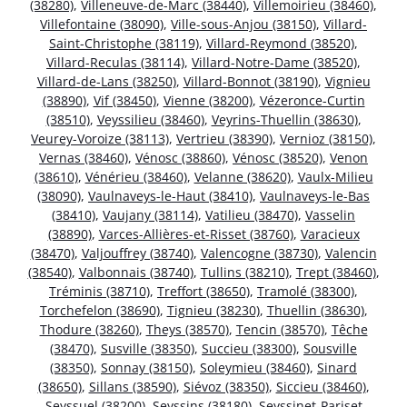
(38280)
,
Villeneuve-de-Marc (38440)
,
Villemoirieu (38460)
,
Villefontaine (38090)
,
Ville-sous-Anjou (38150)
,
Villard-
Saint-Christophe (38119)
,
Villard-Reymond (38520)
,
Villard-Reculas (38114)
,
Villard-Notre-Dame (38520)
,
Villard-de-Lans (38250)
,
Villard-Bonnot (38190)
,
Vignieu
(38890)
,
Vif (38450)
,
Vienne (38200)
,
Vézeronce-Curtin
(38510)
,
Veyssilieu (38460)
,
Veyrins-Thuellin (38630)
,
Veurey-Voroize (38113)
,
Vertrieu (38390)
,
Vernioz (38150)
,
Vernas (38460)
,
Vénosc (38860)
,
Vénosc (38520)
,
Venon
(38610)
,
Vénérieu (38460)
,
Velanne (38620)
,
Vaulx-Milieu
(38090)
,
Vaulnaveys-le-Haut (38410)
,
Vaulnaveys-le-Bas
(38410)
,
Vaujany (38114)
,
Vatilieu (38470)
,
Vasselin
(38890)
,
Varces-Allières-et-Risset (38760)
,
Varacieux
(38470)
,
Valjouffrey (38740)
,
Valencogne (38730)
,
Valencin
(38540)
,
Valbonnais (38740)
,
Tullins (38210)
,
Trept (38460)
,
Tréminis (38710)
,
Treffort (38650)
,
Tramolé (38300)
,
Torchefelon (38690)
,
Tignieu (38230)
,
Thuellin (38630)
,
Thodure (38260)
,
Theys (38570)
,
Tencin (38570)
,
Têche
(38470)
,
Susville (38350)
,
Succieu (38300)
,
Sousville
(38350)
,
Sonnay (38150)
,
Soleymieu (38460)
,
Sinard
(38650)
,
Sillans (38590)
,
Siévoz (38350)
,
Siccieu (38460)
,
Seyssuel (38200)
,
Seyssins (38180)
,
Seyssinet-Pariset