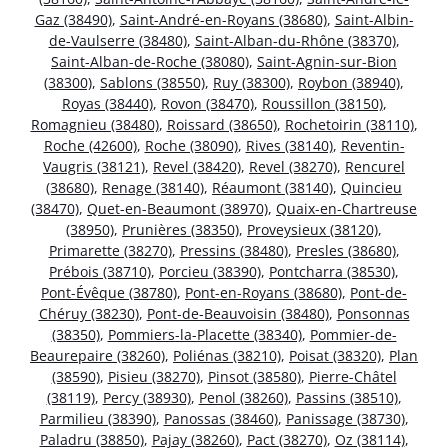
Gaz (38490)
,
Saint-André-en-Royans (38680)
,
Saint-Albin-
de-Vaulserre (38480)
,
Saint-Alban-du-Rhône (38370)
,
Saint-Alban-de-Roche (38080)
,
Saint-Agnin-sur-Bion
(38300)
,
Sablons (38550)
,
Ruy (38300)
,
Roybon (38940)
,
Royas (38440)
,
Rovon (38470)
,
Roussillon (38150)
,
Romagnieu (38480)
,
Roissard (38650)
,
Rochetoirin (38110)
,
Roche (42600)
,
Roche (38090)
,
Rives (38140)
,
Reventin-
Vaugris (38121)
,
Revel (38420)
,
Revel (38270)
,
Rencurel
(38680)
,
Renage (38140)
,
Réaumont (38140)
,
Quincieu
(38470)
,
Quet-en-Beaumont (38970)
,
Quaix-en-Chartreuse
(38950)
,
Prunières (38350)
,
Proveysieux (38120)
,
Primarette (38270)
,
Pressins (38480)
,
Presles (38680)
,
Prébois (38710)
,
Porcieu (38390)
,
Pontcharra (38530)
,
Pont-Évêque (38780)
,
Pont-en-Royans (38680)
,
Pont-de-
Chéruy (38230)
,
Pont-de-Beauvoisin (38480)
,
Ponsonnas
(38350)
,
Pommiers-la-Placette (38340)
,
Pommier-de-
Beaurepaire (38260)
,
Poliénas (38210)
,
Poisat (38320)
,
Plan
(38590)
,
Pisieu (38270)
,
Pinsot (38580)
,
Pierre-Châtel
(38119)
,
Percy (38930)
,
Penol (38260)
,
Passins (38510)
,
Parmilieu (38390)
,
Panossas (38460)
,
Panissage (38730)
,
Paladru (38850)
,
Pajay (38260)
,
Pact (38270)
,
Oz (38114)
,