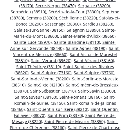
(38170)
,
Serre-Nerpol (38470)
,
Serpaize (38200)
,
Sermérieu (38510)
,
Sérézin-de-la-Tour (38300)
,
Septème
(38780)
,
Semons (38260)
,
Séchilienne (38220)
,
Satolas-et-
Bonce (38290)
,
Sassenage (38360)
,
Sardieu (38260)
,
Salaise-sur-Sanne (38150)
,
Salagnon (38890)
,
Sainte-
Marie-du-Mont (38660)
,
Sainte-Marie-d’Alloix (38660)
,
Sainte-Luce (38970)
,
Sainte-Blandine (38110)
,
Sainte-
Anne-sur-Gervonde (38440)
,
Sainte-Agnès (38190)
,
Saint-
Vincent-de-Mercuze (38660)
,
Saint-Victor-de-Morestel
(38510)
,
Saint-Vérand (69620)
,
Saint-Vérand (38160)
,
Saint-Théoffrey (38119)
,
Saint-Sulpice-des-Rivoires
(38620)
,
Saint-Sulpice (73160)
,
Saint-Sulpice (63760)
,
Saint-Sorlin-de-Vienne (38200)
,
Saint-Sorlin-de-Morestel
(38510)
,
Saint-Sixte (42130)
,
Saint-Siméon-de-Bressieux
(38870)
,
Saint-Sébastien (38710)
,
Saint-Savin (38300)
,
Saint-Sauveur (38160)
,
Saint-Romans (38160)
,
Saint-
Romain-de-Surieu (38150)
,
Saint-Romain-de-Jalionas
(38460)
,
Saint-Quentin-sur-Isère (38210)
,
Saint-Quentin-
Fallavier (38070)
,
Saint-Prim (38370)
,
Saint-Pierre-de-
Mésage (38220)
,
Saint-Pierre-de-Méaroz (38350)
,
Saint-
Pierre-de-Chérennes (38160)
,
Saint-Pierre-de-Chartreuse