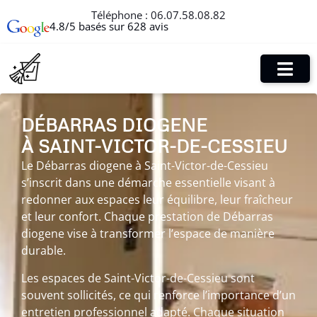
Téléphone :
06.07.58.08.82
4.8/5 basés sur 628 avis
DÉBARRAS DIOGENE
À SAINT-VICTOR-DE-CESSIEU
Le Débarras diogene à Saint-Victor-de-Cessieu
s’inscrit dans une démarche essentielle visant à
redonner aux espaces leur équilibre, leur fraîcheur
et leur confort. Chaque prestation de Débarras
diogene vise à transformer l’espace de manière
durable.
Les espaces de Saint-Victor-de-Cessieu sont
souvent sollicités, ce qui renforce l’importance d’un
entretien professionnel adapté. Chaque situation