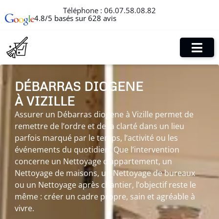
Téléphone :
06.07.58.08.82
4.8/5 basés sur 628 avis
DÉBARRAS DIOGENE
À VIZILLE
Assurer un Débarras diogene à Vizille permet de
remettre de l’ordre et de la clarté dans un lieu
parfois marqué par le temps, l’activité ou les
événements du quotidien. Que l’intervention
concerne un Nettoyage d’appartement, un
Nettoyage de maisons, un Nettoyage de bureaux
ou un Nettoyage après chantier, l’objectif reste le
même : créer un cadre propre, sain et agréable à
vivre.