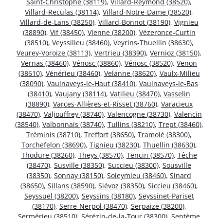
Saint-Christophe (38119)
,
Villard-Reymond (38520)
,
Villard-Reculas (38114)
,
Villard-Notre-Dame (38520)
,
Villard-de-Lans (38250)
,
Villard-Bonnot (38190)
,
Vignieu
(38890)
,
Vif (38450)
,
Vienne (38200)
,
Vézeronce-Curtin
(38510)
,
Veyssilieu (38460)
,
Veyrins-Thuellin (38630)
,
Veurey-Voroize (38113)
,
Vertrieu (38390)
,
Vernioz (38150)
,
Vernas (38460)
,
Vénosc (38860)
,
Vénosc (38520)
,
Venon
(38610)
,
Vénérieu (38460)
,
Velanne (38620)
,
Vaulx-Milieu
(38090)
,
Vaulnaveys-le-Haut (38410)
,
Vaulnaveys-le-Bas
(38410)
,
Vaujany (38114)
,
Vatilieu (38470)
,
Vasselin
(38890)
,
Varces-Allières-et-Risset (38760)
,
Varacieux
(38470)
,
Valjouffrey (38740)
,
Valencogne (38730)
,
Valencin
(38540)
,
Valbonnais (38740)
,
Tullins (38210)
,
Trept (38460)
,
Tréminis (38710)
,
Treffort (38650)
,
Tramolé (38300)
,
Torchefelon (38690)
,
Tignieu (38230)
,
Thuellin (38630)
,
Thodure (38260)
,
Theys (38570)
,
Tencin (38570)
,
Têche
(38470)
,
Susville (38350)
,
Succieu (38300)
,
Sousville
(38350)
,
Sonnay (38150)
,
Soleymieu (38460)
,
Sinard
(38650)
,
Sillans (38590)
,
Siévoz (38350)
,
Siccieu (38460)
,
Seyssuel (38200)
,
Seyssins (38180)
,
Seyssinet-Pariset
(38170)
,
Serre-Nerpol (38470)
,
Serpaize (38200)
,
Sermérieu (38510)
,
Sérézin-de-la-Tour (38300)
,
Septème