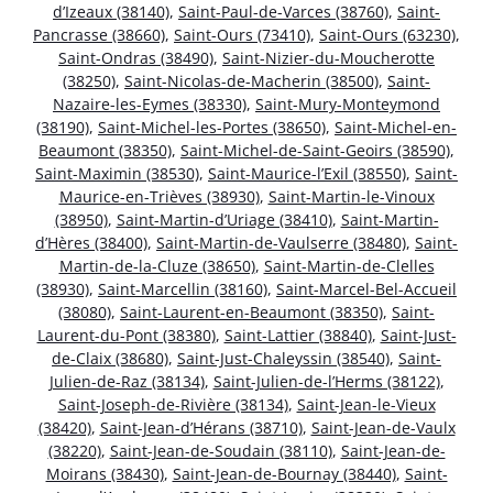
d’Izeaux (38140)
,
Saint-Paul-de-Varces (38760)
,
Saint-
Pancrasse (38660)
,
Saint-Ours (73410)
,
Saint-Ours (63230)
,
Saint-Ondras (38490)
,
Saint-Nizier-du-Moucherotte
(38250)
,
Saint-Nicolas-de-Macherin (38500)
,
Saint-
Nazaire-les-Eymes (38330)
,
Saint-Mury-Monteymond
(38190)
,
Saint-Michel-les-Portes (38650)
,
Saint-Michel-en-
Beaumont (38350)
,
Saint-Michel-de-Saint-Geoirs (38590)
,
Saint-Maximin (38530)
,
Saint-Maurice-l’Exil (38550)
,
Saint-
Maurice-en-Trièves (38930)
,
Saint-Martin-le-Vinoux
(38950)
,
Saint-Martin-d’Uriage (38410)
,
Saint-Martin-
d’Hères (38400)
,
Saint-Martin-de-Vaulserre (38480)
,
Saint-
Martin-de-la-Cluze (38650)
,
Saint-Martin-de-Clelles
(38930)
,
Saint-Marcellin (38160)
,
Saint-Marcel-Bel-Accueil
(38080)
,
Saint-Laurent-en-Beaumont (38350)
,
Saint-
Laurent-du-Pont (38380)
,
Saint-Lattier (38840)
,
Saint-Just-
de-Claix (38680)
,
Saint-Just-Chaleyssin (38540)
,
Saint-
Julien-de-Raz (38134)
,
Saint-Julien-de-l’Herms (38122)
,
Saint-Joseph-de-Rivière (38134)
,
Saint-Jean-le-Vieux
(38420)
,
Saint-Jean-d’Hérans (38710)
,
Saint-Jean-de-Vaulx
(38220)
,
Saint-Jean-de-Soudain (38110)
,
Saint-Jean-de-
Moirans (38430)
,
Saint-Jean-de-Bournay (38440)
,
Saint-