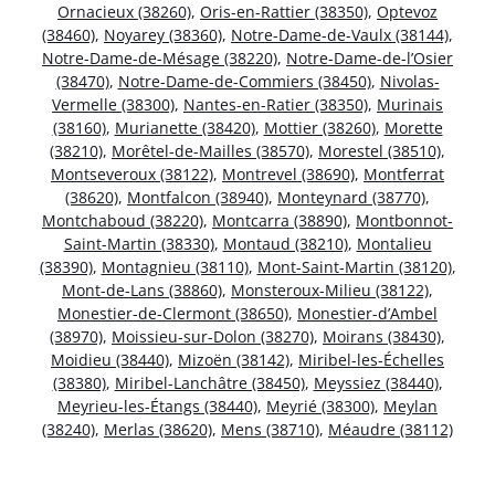
Ornacieux (38260)
,
Oris-en-Rattier (38350)
,
Optevoz
(38460)
,
Noyarey (38360)
,
Notre-Dame-de-Vaulx (38144)
,
Notre-Dame-de-Mésage (38220)
,
Notre-Dame-de-l’Osier
(38470)
,
Notre-Dame-de-Commiers (38450)
,
Nivolas-
Vermelle (38300)
,
Nantes-en-Ratier (38350)
,
Murinais
(38160)
,
Murianette (38420)
,
Mottier (38260)
,
Morette
(38210)
,
Morêtel-de-Mailles (38570)
,
Morestel (38510)
,
Montseveroux (38122)
,
Montrevel (38690)
,
Montferrat
(38620)
,
Montfalcon (38940)
,
Monteynard (38770)
,
Montchaboud (38220)
,
Montcarra (38890)
,
Montbonnot-
Saint-Martin (38330)
,
Montaud (38210)
,
Montalieu
(38390)
,
Montagnieu (38110)
,
Mont-Saint-Martin (38120)
,
Mont-de-Lans (38860)
,
Monsteroux-Milieu (38122)
,
Monestier-de-Clermont (38650)
,
Monestier-d’Ambel
(38970)
,
Moissieu-sur-Dolon (38270)
,
Moirans (38430)
,
Moidieu (38440)
,
Mizoën (38142)
,
Miribel-les-Échelles
(38380)
,
Miribel-Lanchâtre (38450)
,
Meyssiez (38440)
,
Meyrieu-les-Étangs (38440)
,
Meyrié (38300)
,
Meylan
(38240)
,
Merlas (38620)
,
Mens (38710)
,
Méaudre (38112)