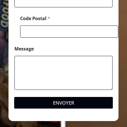
g
e
Code Postal
*
Message
ENVOYER