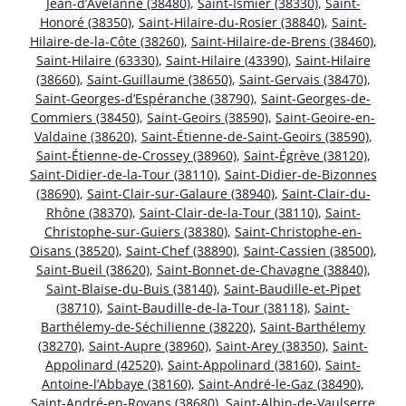
Jean-d’Avelanne (38480)
,
Saint-Ismier (38330)
,
Saint-
Honoré (38350)
,
Saint-Hilaire-du-Rosier (38840)
,
Saint-
Hilaire-de-la-Côte (38260)
,
Saint-Hilaire-de-Brens (38460)
,
Saint-Hilaire (63330)
,
Saint-Hilaire (43390)
,
Saint-Hilaire
(38660)
,
Saint-Guillaume (38650)
,
Saint-Gervais (38470)
,
Saint-Georges-d’Espéranche (38790)
,
Saint-Georges-de-
Commiers (38450)
,
Saint-Geoirs (38590)
,
Saint-Geoire-en-
Valdaine (38620)
,
Saint-Étienne-de-Saint-Geoirs (38590)
,
Saint-Étienne-de-Crossey (38960)
,
Saint-Égrève (38120)
,
Saint-Didier-de-la-Tour (38110)
,
Saint-Didier-de-Bizonnes
(38690)
,
Saint-Clair-sur-Galaure (38940)
,
Saint-Clair-du-
Rhône (38370)
,
Saint-Clair-de-la-Tour (38110)
,
Saint-
Christophe-sur-Guiers (38380)
,
Saint-Christophe-en-
Oisans (38520)
,
Saint-Chef (38890)
,
Saint-Cassien (38500)
,
Saint-Bueil (38620)
,
Saint-Bonnet-de-Chavagne (38840)
,
Saint-Blaise-du-Buis (38140)
,
Saint-Baudille-et-Pipet
(38710)
,
Saint-Baudille-de-la-Tour (38118)
,
Saint-
Barthélemy-de-Séchilienne (38220)
,
Saint-Barthélemy
(38270)
,
Saint-Aupre (38960)
,
Saint-Arey (38350)
,
Saint-
Appolinard (42520)
,
Saint-Appolinard (38160)
,
Saint-
Antoine-l’Abbaye (38160)
,
Saint-André-le-Gaz (38490)
,
Saint-André-en-Royans (38680)
,
Saint-Albin-de-Vaulserre