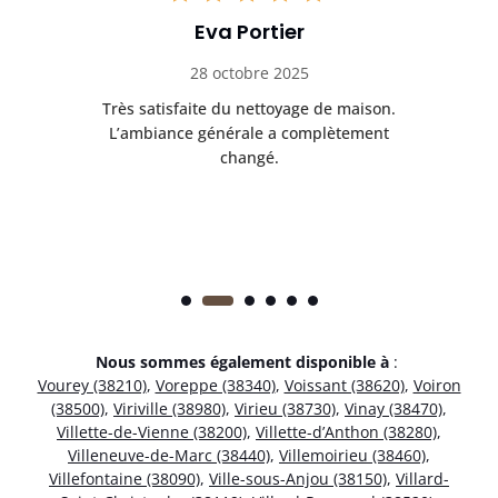
Eva Portier
28 octobre 2025
ble.
Très satisfaite du nettoyage de maison.
Le 
 en
L’ambiance générale a complètement
ret
changé.
Nous sommes également disponible à
:
Vourey (38210)
,
Voreppe (38340)
,
Voissant (38620)
,
Voiron
(38500)
,
Viriville (38980)
,
Virieu (38730)
,
Vinay (38470)
,
Villette-de-Vienne (38200)
,
Villette-d’Anthon (38280)
,
Villeneuve-de-Marc (38440)
,
Villemoirieu (38460)
,
Villefontaine (38090)
,
Ville-sous-Anjou (38150)
,
Villard-