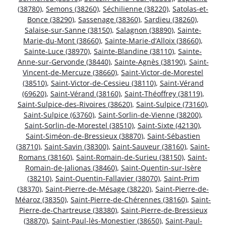
(38780)
,
Semons (38260)
,
Séchilienne (38220)
,
Satolas-et-
Bonce (38290)
,
Sassenage (38360)
,
Sardieu (38260)
,
Salaise-sur-Sanne (38150)
,
Salagnon (38890)
,
Sainte-
Marie-du-Mont (38660)
,
Sainte-Marie-d’Alloix (38660)
,
Sainte-Luce (38970)
,
Sainte-Blandine (38110)
,
Sainte-
Anne-sur-Gervonde (38440)
,
Sainte-Agnès (38190)
,
Saint-
Vincent-de-Mercuze (38660)
,
Saint-Victor-de-Morestel
(38510)
,
Saint-Victor-de-Cessieu (38110)
,
Saint-Vérand
(69620)
,
Saint-Vérand (38160)
,
Saint-Théoffrey (38119)
,
Saint-Sulpice-des-Rivoires (38620)
,
Saint-Sulpice (73160)
,
Saint-Sulpice (63760)
,
Saint-Sorlin-de-Vienne (38200)
,
Saint-Sorlin-de-Morestel (38510)
,
Saint-Sixte (42130)
,
Saint-Siméon-de-Bressieux (38870)
,
Saint-Sébastien
(38710)
,
Saint-Savin (38300)
,
Saint-Sauveur (38160)
,
Saint-
Romans (38160)
,
Saint-Romain-de-Surieu (38150)
,
Saint-
Romain-de-Jalionas (38460)
,
Saint-Quentin-sur-Isère
(38210)
,
Saint-Quentin-Fallavier (38070)
,
Saint-Prim
(38370)
,
Saint-Pierre-de-Mésage (38220)
,
Saint-Pierre-de-
Méaroz (38350)
,
Saint-Pierre-de-Chérennes (38160)
,
Saint-
Pierre-de-Chartreuse (38380)
,
Saint-Pierre-de-Bressieux
(38870)
,
Saint-Paul-lès-Monestier (38650)
,
Saint-Paul-