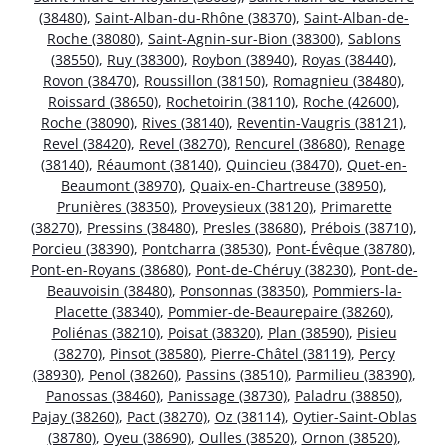
(38480)
,
Saint-Alban-du-Rhône (38370)
,
Saint-Alban-de-
Roche (38080)
,
Saint-Agnin-sur-Bion (38300)
,
Sablons
(38550)
,
Ruy (38300)
,
Roybon (38940)
,
Royas (38440)
,
Rovon (38470)
,
Roussillon (38150)
,
Romagnieu (38480)
,
Roissard (38650)
,
Rochetoirin (38110)
,
Roche (42600)
,
Roche (38090)
,
Rives (38140)
,
Reventin-Vaugris (38121)
,
Revel (38420)
,
Revel (38270)
,
Rencurel (38680)
,
Renage
(38140)
,
Réaumont (38140)
,
Quincieu (38470)
,
Quet-en-
Beaumont (38970)
,
Quaix-en-Chartreuse (38950)
,
Prunières (38350)
,
Proveysieux (38120)
,
Primarette
(38270)
,
Pressins (38480)
,
Presles (38680)
,
Prébois (38710)
,
Porcieu (38390)
,
Pontcharra (38530)
,
Pont-Évêque (38780)
,
Pont-en-Royans (38680)
,
Pont-de-Chéruy (38230)
,
Pont-de-
Beauvoisin (38480)
,
Ponsonnas (38350)
,
Pommiers-la-
Placette (38340)
,
Pommier-de-Beaurepaire (38260)
,
Poliénas (38210)
,
Poisat (38320)
,
Plan (38590)
,
Pisieu
(38270)
,
Pinsot (38580)
,
Pierre-Châtel (38119)
,
Percy
(38930)
,
Penol (38260)
,
Passins (38510)
,
Parmilieu (38390)
,
Panossas (38460)
,
Panissage (38730)
,
Paladru (38850)
,
Pajay (38260)
,
Pact (38270)
,
Oz (38114)
,
Oytier-Saint-Oblas
(38780)
,
Oyeu (38690)
,
Oulles (38520)
,
Ornon (38520)
,