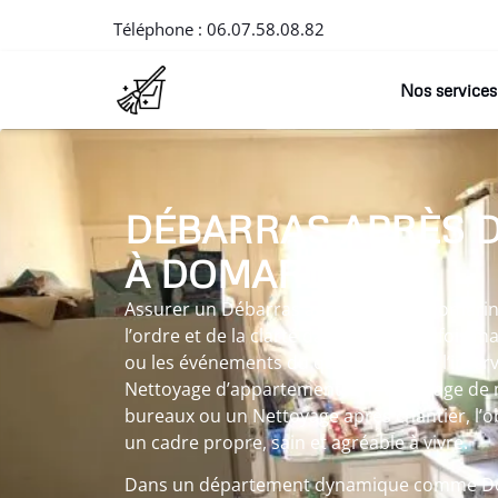
Téléphone :
06.07.58.08.82
Nos services
DÉBARRAS APRÈS 
À DOMARIN
Assurer un Débarras après décès à Domarin
l’ordre et de la clarté dans un lieu parfois ma
ou les événements du quotidien. Que l’inte
Nettoyage d’appartement, un Nettoyage de 
bureaux ou un Nettoyage après chantier, l’ob
un cadre propre, sain et agréable à vivre.
Dans un département dynamique comme Dom