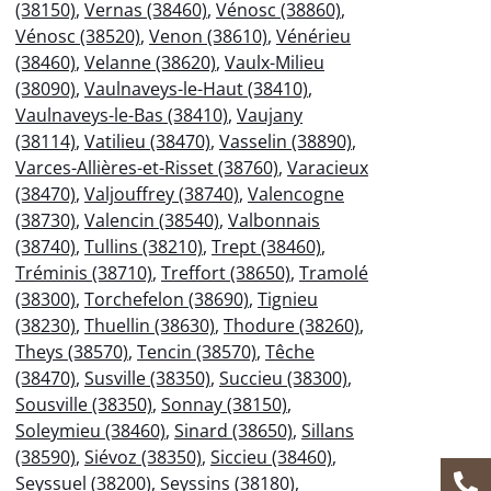
(38150)
,
Vernas (38460)
,
Vénosc (38860)
,
Vénosc (38520)
,
Venon (38610)
,
Vénérieu
(38460)
,
Velanne (38620)
,
Vaulx-Milieu
(38090)
,
Vaulnaveys-le-Haut (38410)
,
Vaulnaveys-le-Bas (38410)
,
Vaujany
(38114)
,
Vatilieu (38470)
,
Vasselin (38890)
,
Varces-Allières-et-Risset (38760)
,
Varacieux
(38470)
,
Valjouffrey (38740)
,
Valencogne
(38730)
,
Valencin (38540)
,
Valbonnais
(38740)
,
Tullins (38210)
,
Trept (38460)
,
Tréminis (38710)
,
Treffort (38650)
,
Tramolé
(38300)
,
Torchefelon (38690)
,
Tignieu
(38230)
,
Thuellin (38630)
,
Thodure (38260)
,
Theys (38570)
,
Tencin (38570)
,
Têche
(38470)
,
Susville (38350)
,
Succieu (38300)
,
Sousville (38350)
,
Sonnay (38150)
,
Soleymieu (38460)
,
Sinard (38650)
,
Sillans
(38590)
,
Siévoz (38350)
,
Siccieu (38460)
,
Seyssuel (38200)
,
Seyssins (38180)
,