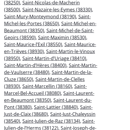
(38250)
,
Saint-Nicolas-de-Macherin
(38500)
,
Saint-Nazaire-les-Eymes (38330)
,
Saint-Mury-Monteymond (38190)
,
Saint-
Michel-les-Portes (38650)
,
Saint-Michel-en-
Beaumont (38350)
,
Saint-Michel-de-Saint-
Geoirs (38590)
,
Saint-Maximin (38530)
,
Saint-Maurice-l’Exil (38550)
,
Saint-Maurice-
en-Trièves (38930)
,
Saint-Martin-le-Vinoux
(38950)
,
Saint-Martin-d’Uriage (38410)
,
Saint-Martin-d’Hères (38400)
,
Saint-Martin-
de-Vaulserre (38480)
,
Saint-Martin-de-la-
Cluze (38650)
,
Saint-Martin-de-Clelles
(38930)
,
Saint-Marcellin (38160)
,
Saint-
Marcel-Bel-Accueil (38080)
,
Saint-Laurent-
en-Beaumont (38350)
,
Saint-Laurent-du-
Pont (38380)
,
Saint-Lattier (38840)
,
Saint-
Just-de-Claix (38680)
,
Saint-Just-Chaleyssin
(38540)
,
Saint-Julien-de-Raz (38134)
,
Saint-
Julien-de-l’Herms (38122)
,
Saint-Joseph-de-