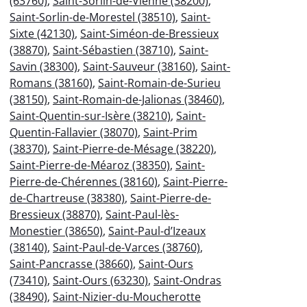
(63760)
,
Saint-Sorlin-de-Vienne (38200)
,
Saint-Sorlin-de-Morestel (38510)
,
Saint-
Sixte (42130)
,
Saint-Siméon-de-Bressieux
(38870)
,
Saint-Sébastien (38710)
,
Saint-
Savin (38300)
,
Saint-Sauveur (38160)
,
Saint-
Romans (38160)
,
Saint-Romain-de-Surieu
(38150)
,
Saint-Romain-de-Jalionas (38460)
,
Saint-Quentin-sur-Isère (38210)
,
Saint-
Quentin-Fallavier (38070)
,
Saint-Prim
(38370)
,
Saint-Pierre-de-Mésage (38220)
,
Saint-Pierre-de-Méaroz (38350)
,
Saint-
Pierre-de-Chérennes (38160)
,
Saint-Pierre-
de-Chartreuse (38380)
,
Saint-Pierre-de-
Bressieux (38870)
,
Saint-Paul-lès-
Monestier (38650)
,
Saint-Paul-d’Izeaux
(38140)
,
Saint-Paul-de-Varces (38760)
,
Saint-Pancrasse (38660)
,
Saint-Ours
(73410)
,
Saint-Ours (63230)
,
Saint-Ondras
(38490)
,
Saint-Nizier-du-Moucherotte