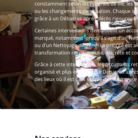
constamment selon les rythmes de vie, les t
ou les changements de situation. Chaque si
grâce à un Débarras après décès rigoureux.
Certaines interventions demandent un ac
marqué, notamment lorsqu’il s’agit d’un Ne
ou d’un Nettoyage diogène. La priorité est a
transformation respectueuse, discrète et co
Grâce à cette intervention, les occupants re
organisé et plus équilibré. Le Débarras aprè
des lieux où il est plus simple de respirer, s