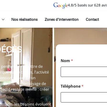
4.8/5 basés sur 628 avi
Nos réalisations
Zones d’intervention
Contact
DÉCÈS
Nom
*
 permet de remettre de
rqué par le temps, l’activité
rvention concerne un
maisons, un Nettoyage de
Téléphone
*
jectif reste le même : créer
arin, les besoins évoluent