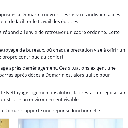
oposées à Domarin couvrent les services indispensables
nt de faciliter le travail des équipes.
 répond à l’envie de retrouver un cadre ordonné. Cette
ettoyage de bureaux, où chaque prestation vise à offrir un
ana Gresset
Noham Giraudet
 propre contribue au confort.
 décembre 2025
16 octobre 2025
oyage après déménagement. Ces situations exigent une
age après chantier
Nettoyage d’appartement
barras après décès à Domarin est alors utilisé pour
ssi. Tout a été remis
impeccable. Une vraie
tat rapidement et
sensation de fraîcheur en
 le Nettoyage logement insalubre, la prestation repose sur
proprement.
rentrant chez soi.
econstruire un environnement vivable.
 à Domarin apporte une réponse fonctionnelle.