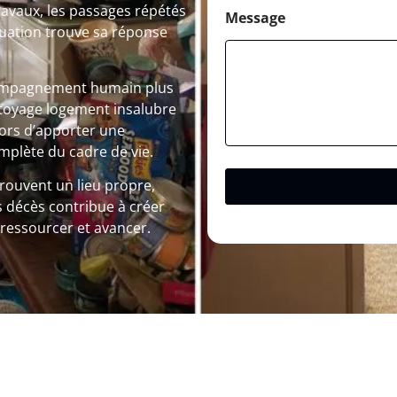
ravaux, les passages répétés
Message
tuation trouve sa réponse
compagnement humain plus
ttoyage logement insalubre
lors d’apporter une
mplète du cadre de vie.
trouvent un lieu propre,
s décès contribue à créer
e ressourcer et avancer.