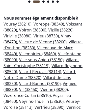
Nous sommes également disponible à
:
Vourey (38210)
,
Voreppe (38340)
,
Voissant
(38620)
,
Voiron (38500)
,
Vizille (38220)
,
Viriville (38980)
,
Virieu (38730)
,
Vinay
(38470)
,
Villette-de-Vienne (38200)
,
Villette-
d’Anthon (38280)
,
Villeneuve-de-Marc
(38440)
,
Villemoirieu (38460)
,
Villefontaine
(38090)
,
Ville-sous-Anjou (38150)
,
Villard-
Saint-Christophe (38119)
,
Villard-Reymond
(38520)
,
Villard-Reculas (38114)
,
Villard-
Notre-Dame (38520)
,
Villard-de-Lans
(38250)
,
Villard-Bonnot (38190)
,
Vignieu
(38890)
,
Vif (38450)
,
Vienne (38200)
,
Vézeronce-Curtin (38510)
,
Veyssilieu
(38460)
,
Veyrins-Thuellin (38630)
,
Veurey-
Voroize (38113)
,
Vertrieu (38390)
,
Vernioz