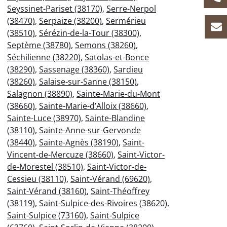
Seyssinet-Pariset (38170)
,
Serre-Nerpol
(38470)
,
Serpaize (38200)
,
Sermérieu
(38510)
,
Sérézin-de-la-Tour (38300)
,
Septème (38780)
,
Semons (38260)
,
Séchilienne (38220)
,
Satolas-et-Bonce
(38290)
,
Sassenage (38360)
,
Sardieu
(38260)
,
Salaise-sur-Sanne (38150)
,
Salagnon (38890)
,
Sainte-Marie-du-Mont
(38660)
,
Sainte-Marie-d’Alloix (38660)
,
Sainte-Luce (38970)
,
Sainte-Blandine
(38110)
,
Sainte-Anne-sur-Gervonde
(38440)
,
Sainte-Agnès (38190)
,
Saint-
Vincent-de-Mercuze (38660)
,
Saint-Victor-
de-Morestel (38510)
,
Saint-Victor-de-
Cessieu (38110)
,
Saint-Vérand (69620)
,
Saint-Vérand (38160)
,
Saint-Théoffrey
(38119)
,
Saint-Sulpice-des-Rivoires (38620)
,
Saint-Sulpice (73160)
,
Saint-Sulpice