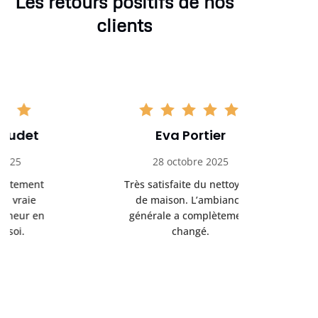
Les retours positifs de nos
clients
Eva Portier
Arthu
28 octobre 2025
11 no
Très satisfaite du nettoyage
Le nettoya
de maison. L’ambiance
permis d
générale a complètement
cadre de t
changé.
m