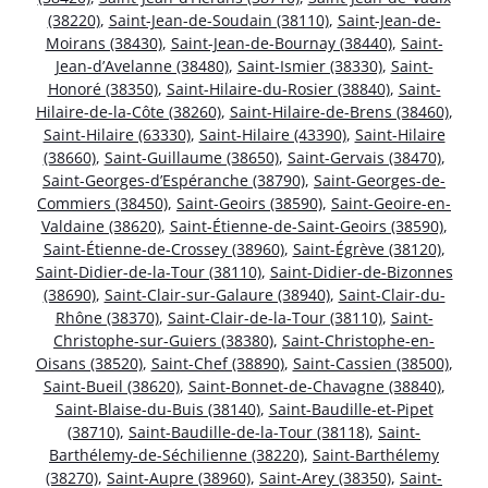
(38220)
,
Saint-Jean-de-Soudain (38110)
,
Saint-Jean-de-
Moirans (38430)
,
Saint-Jean-de-Bournay (38440)
,
Saint-
Jean-d’Avelanne (38480)
,
Saint-Ismier (38330)
,
Saint-
Honoré (38350)
,
Saint-Hilaire-du-Rosier (38840)
,
Saint-
Hilaire-de-la-Côte (38260)
,
Saint-Hilaire-de-Brens (38460)
,
Saint-Hilaire (63330)
,
Saint-Hilaire (43390)
,
Saint-Hilaire
(38660)
,
Saint-Guillaume (38650)
,
Saint-Gervais (38470)
,
Saint-Georges-d’Espéranche (38790)
,
Saint-Georges-de-
Commiers (38450)
,
Saint-Geoirs (38590)
,
Saint-Geoire-en-
Valdaine (38620)
,
Saint-Étienne-de-Saint-Geoirs (38590)
,
Saint-Étienne-de-Crossey (38960)
,
Saint-Égrève (38120)
,
Saint-Didier-de-la-Tour (38110)
,
Saint-Didier-de-Bizonnes
(38690)
,
Saint-Clair-sur-Galaure (38940)
,
Saint-Clair-du-
Rhône (38370)
,
Saint-Clair-de-la-Tour (38110)
,
Saint-
Christophe-sur-Guiers (38380)
,
Saint-Christophe-en-
Oisans (38520)
,
Saint-Chef (38890)
,
Saint-Cassien (38500)
,
Saint-Bueil (38620)
,
Saint-Bonnet-de-Chavagne (38840)
,
Saint-Blaise-du-Buis (38140)
,
Saint-Baudille-et-Pipet
(38710)
,
Saint-Baudille-de-la-Tour (38118)
,
Saint-
Barthélemy-de-Séchilienne (38220)
,
Saint-Barthélemy
(38270)
,
Saint-Aupre (38960)
,
Saint-Arey (38350)
,
Saint-