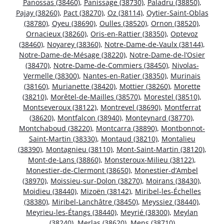
Panossas (38460)
,
Panissage (38730)
,
Paladru (38850)
,
Pajay (38260)
,
Pact (38270)
,
Oz (38114)
,
Oytier-Saint-Oblas
(38780)
,
Oyeu (38690)
,
Oulles (38520)
,
Ornon (38520)
,
Ornacieux (38260)
,
Oris-en-Rattier (38350)
,
Optevoz
(38460)
,
Noyarey (38360)
,
Notre-Dame-de-Vaulx (38144)
,
Notre-Dame-de-Mésage (38220)
,
Notre-Dame-de-l’Osier
(38470)
,
Notre-Dame-de-Commiers (38450)
,
Nivolas-
Vermelle (38300)
,
Nantes-en-Ratier (38350)
,
Murinais
(38160)
,
Murianette (38420)
,
Mottier (38260)
,
Morette
(38210)
,
Morêtel-de-Mailles (38570)
,
Morestel (38510)
,
Montseveroux (38122)
,
Montrevel (38690)
,
Montferrat
(38620)
,
Montfalcon (38940)
,
Monteynard (38770)
,
Montchaboud (38220)
,
Montcarra (38890)
,
Montbonnot-
Saint-Martin (38330)
,
Montaud (38210)
,
Montalieu
(38390)
,
Montagnieu (38110)
,
Mont-Saint-Martin (38120)
,
Mont-de-Lans (38860)
,
Monsteroux-Milieu (38122)
,
Monestier-de-Clermont (38650)
,
Monestier-d’Ambel
(38970)
,
Moissieu-sur-Dolon (38270)
,
Moirans (38430)
,
Moidieu (38440)
,
Mizoën (38142)
,
Miribel-les-Échelles
(38380)
,
Miribel-Lanchâtre (38450)
,
Meyssiez (38440)
,
Meyrieu-les-Étangs (38440)
,
Meyrié (38300)
,
Meylan
(38240)
,
Merlas (38620)
,
Mens (38710)