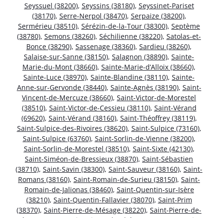
Seyssuel (38200)
,
Seyssins (38180)
,
Seyssinet-Pariset
(38170)
,
Serre-Nerpol (38470)
,
Serpaize (38200)
,
Sermérieu (38510)
,
Sérézin-de-la-Tour (38300)
,
Septème
(38780)
,
Semons (38260)
,
Séchilienne (38220)
,
Satolas-et-
Bonce (38290)
,
Sassenage (38360)
,
Sardieu (38260)
,
Salaise-sur-Sanne (38150)
,
Salagnon (38890)
,
Sainte-
Marie-du-Mont (38660)
,
Sainte-Marie-d’Alloix (38660)
,
Sainte-Luce (38970)
,
Sainte-Blandine (38110)
,
Sainte-
Anne-sur-Gervonde (38440)
,
Sainte-Agnès (38190)
,
Saint-
Vincent-de-Mercuze (38660)
,
Saint-Victor-de-Morestel
(38510)
,
Saint-Victor-de-Cessieu (38110)
,
Saint-Vérand
(69620)
,
Saint-Vérand (38160)
,
Saint-Théoffrey (38119)
,
Saint-Sulpice-des-Rivoires (38620)
,
Saint-Sulpice (73160)
,
Saint-Sulpice (63760)
,
Saint-Sorlin-de-Vienne (38200)
,
Saint-Sorlin-de-Morestel (38510)
,
Saint-Sixte (42130)
,
Saint-Siméon-de-Bressieux (38870)
,
Saint-Sébastien
(38710)
,
Saint-Savin (38300)
,
Saint-Sauveur (38160)
,
Saint-
Romans (38160)
,
Saint-Romain-de-Surieu (38150)
,
Saint-
Romain-de-Jalionas (38460)
,
Saint-Quentin-sur-Isère
(38210)
,
Saint-Quentin-Fallavier (38070)
,
Saint-Prim
(38370)
,
Saint-Pierre-de-Mésage (38220)
,
Saint-Pierre-de-