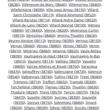
(38280)
,
Villeneuve-de-Marc (38440)
,
Villemoirieu (38460)
,
Villefontaine (38090)
,
Ville-sous-Anjou (38150)
,
Villard-
Saint-Christophe (38119)
,
Villard-Reymond (38520)
,
Villard-Reculas (38114)
,
Villard-Notre-Dame (38520)
,
Villard-de-Lans (38250)
,
Villard-Bonnot (38190)
,
Vignieu
(38890)
,
Vif (38450)
,
Vienne (38200)
,
Vézeronce-Curtin
(38510)
,
Veyssilieu (38460)
,
Veyrins-Thuellin (38630)
,
Veurey-Voroize (38113)
,
Vertrieu (38390)
,
Vernioz (38150)
,
Vernas (38460)
,
Vénosc (38860)
,
Vénosc (38520)
,
Venon
(38610)
,
Vénérieu (38460)
,
Velanne (38620)
,
Vaulx-Milieu
(38090)
,
Vaulnaveys-le-Haut (38410)
,
Vaulnaveys-le-Bas
(38410)
,
Vaujany (38114)
,
Vatilieu (38470)
,
Vasselin
(38890)
,
Varces-Allières-et-Risset (38760)
,
Varacieux
(38470)
,
Valjouffrey (38740)
,
Valencogne (38730)
,
Valencin
(38540)
,
Valbonnais (38740)
,
Tullins (38210)
,
Trept (38460)
,
Tréminis (38710)
,
Treffort (38650)
,
Tramolé (38300)
,
Torchefelon (38690)
,
Tignieu (38230)
,
Thuellin (38630)
,
Thodure (38260)
,
Theys (38570)
,
Tencin (38570)
,
Têche
(38470)
,
Susville (38350)
,
Succieu (38300)
,
Sousville
(38350)
,
Sonnay (38150)
,
Soleymieu (38460)
,
Sinard
(38650)
,
Sillans (38590)
,
Siévoz (38350)
,
Siccieu (38460)
,