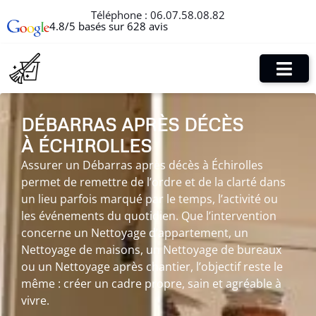
Téléphone :
06.07.58.08.82
4.8/5 basés sur 628 avis
DÉBARRAS APRÈS DÉCÈS
À ÉCHIROLLES
Assurer un Débarras après décès à Échirolles
permet de remettre de l’ordre et de la clarté dans
un lieu parfois marqué par le temps, l’activité ou
les événements du quotidien. Que l’intervention
concerne un Nettoyage d’appartement, un
Nettoyage de maisons, un Nettoyage de bureaux
ou un Nettoyage après chantier, l’objectif reste le
même : créer un cadre propre, sain et agréable à
vivre.