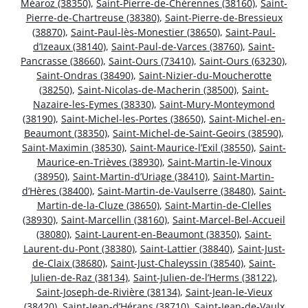
Méaroz (38350)
,
Saint-Pierre-de-Chérennes (38160)
,
Saint-
Pierre-de-Chartreuse (38380)
,
Saint-Pierre-de-Bressieux
(38870)
,
Saint-Paul-lès-Monestier (38650)
,
Saint-Paul-
d’Izeaux (38140)
,
Saint-Paul-de-Varces (38760)
,
Saint-
Pancrasse (38660)
,
Saint-Ours (73410)
,
Saint-Ours (63230)
,
Saint-Ondras (38490)
,
Saint-Nizier-du-Moucherotte
(38250)
,
Saint-Nicolas-de-Macherin (38500)
,
Saint-
Nazaire-les-Eymes (38330)
,
Saint-Mury-Monteymond
(38190)
,
Saint-Michel-les-Portes (38650)
,
Saint-Michel-en-
Beaumont (38350)
,
Saint-Michel-de-Saint-Geoirs (38590)
,
Saint-Maximin (38530)
,
Saint-Maurice-l’Exil (38550)
,
Saint-
Maurice-en-Trièves (38930)
,
Saint-Martin-le-Vinoux
(38950)
,
Saint-Martin-d’Uriage (38410)
,
Saint-Martin-
d’Hères (38400)
,
Saint-Martin-de-Vaulserre (38480)
,
Saint-
Martin-de-la-Cluze (38650)
,
Saint-Martin-de-Clelles
(38930)
,
Saint-Marcellin (38160)
,
Saint-Marcel-Bel-Accueil
(38080)
,
Saint-Laurent-en-Beaumont (38350)
,
Saint-
Laurent-du-Pont (38380)
,
Saint-Lattier (38840)
,
Saint-Just-
de-Claix (38680)
,
Saint-Just-Chaleyssin (38540)
,
Saint-
Julien-de-Raz (38134)
,
Saint-Julien-de-l’Herms (38122)
,
Saint-Joseph-de-Rivière (38134)
,
Saint-Jean-le-Vieux
(38420)
,
Saint-Jean-d’Hérans (38710)
,
Saint-Jean-de-Vaulx