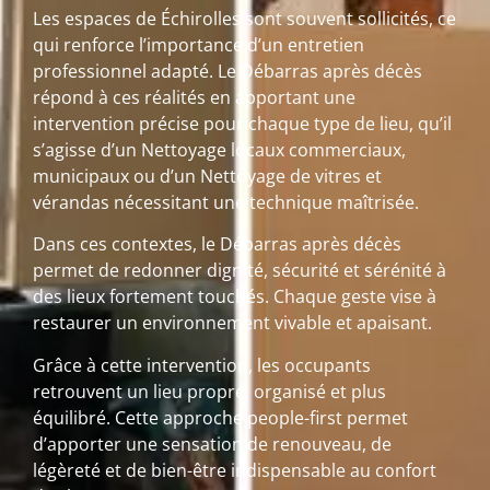
Les espaces de Échirolles sont souvent sollicités, ce
qui renforce l’importance d’un entretien
professionnel adapté. Le Débarras après décès
répond à ces réalités en apportant une
intervention précise pour chaque type de lieu, qu’il
s’agisse d’un Nettoyage locaux commerciaux,
municipaux ou d’un Nettoyage de vitres et
vérandas nécessitant une technique maîtrisée.
Dans ces contextes, le Débarras après décès
permet de redonner dignité, sécurité et sérénité à
des lieux fortement touchés. Chaque geste vise à
restaurer un environnement vivable et apaisant.
Grâce à cette intervention, les occupants
retrouvent un lieu propre, organisé et plus
équilibré. Cette approche people-first permet
d’apporter une sensation de renouveau, de
légèreté et de bien-être indispensable au confort