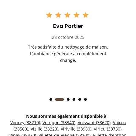
Eva Portier
28 octobre 2025
ble.
Très satisfaite du nettoyage de maison.
Le 
 en
L’ambiance générale a complètement
ret
changé.
Nous sommes également disponible à
:
Vourey (38210)
,
Voreppe (38340)
,
Voissant (38620)
,
Voiron
(38500)
,
Vizille (38220)
,
Viriville (38980)
,
Virieu (38730)
,
Vinay (38470)
,
Villette-de-Vienne (38200)
,
Villette-d’Anthon