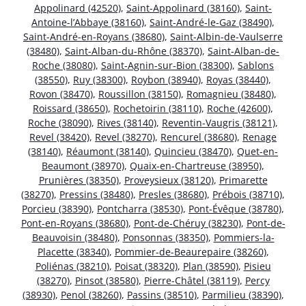
Appolinard (42520)
,
Saint-Appolinard (38160)
,
Saint-
Antoine-l’Abbaye (38160)
,
Saint-André-le-Gaz (38490)
,
Saint-André-en-Royans (38680)
,
Saint-Albin-de-Vaulserre
(38480)
,
Saint-Alban-du-Rhône (38370)
,
Saint-Alban-de-
Roche (38080)
,
Saint-Agnin-sur-Bion (38300)
,
Sablons
(38550)
,
Ruy (38300)
,
Roybon (38940)
,
Royas (38440)
,
Rovon (38470)
,
Roussillon (38150)
,
Romagnieu (38480)
,
Roissard (38650)
,
Rochetoirin (38110)
,
Roche (42600)
,
Roche (38090)
,
Rives (38140)
,
Reventin-Vaugris (38121)
,
Revel (38420)
,
Revel (38270)
,
Rencurel (38680)
,
Renage
(38140)
,
Réaumont (38140)
,
Quincieu (38470)
,
Quet-en-
Beaumont (38970)
,
Quaix-en-Chartreuse (38950)
,
Prunières (38350)
,
Proveysieux (38120)
,
Primarette
(38270)
,
Pressins (38480)
,
Presles (38680)
,
Prébois (38710)
,
Porcieu (38390)
,
Pontcharra (38530)
,
Pont-Évêque (38780)
,
Pont-en-Royans (38680)
,
Pont-de-Chéruy (38230)
,
Pont-de-
Beauvoisin (38480)
,
Ponsonnas (38350)
,
Pommiers-la-
Placette (38340)
,
Pommier-de-Beaurepaire (38260)
,
Poliénas (38210)
,
Poisat (38320)
,
Plan (38590)
,
Pisieu
(38270)
,
Pinsot (38580)
,
Pierre-Châtel (38119)
,
Percy
(38930)
,
Penol (38260)
,
Passins (38510)
,
Parmilieu (38390)
,