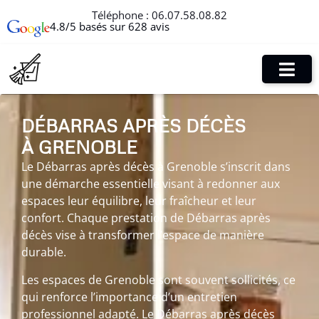
Téléphone :
06.07.58.08.82
4.8/5 basés sur 628 avis
DÉBARRAS APRÈS DÉCÈS
À GRENOBLE
Le Débarras après décès à Grenoble s’inscrit dans
une démarche essentielle visant à redonner aux
espaces leur équilibre, leur fraîcheur et leur
confort. Chaque prestation de Débarras après
décès vise à transformer l’espace de manière
durable.
Les espaces de Grenoble sont souvent sollicités, ce
qui renforce l’importance d’un entretien
professionnel adapté. Le Débarras après décès