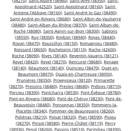
(38270)
,
Saint-Aupre (38960)
,
Saint-Arey (38350)
,
Saint-
Appolinard (42520)
,
Saint-Appolinard (38160)
,
Saint-
Antoine-l’Abbaye (38160)
,
Saint-André-le-Gaz (38490)
,
Saint-André-en-Royans (38680)
,
Saint-Albin-de-Vaulserre
(38480)
,
Saint-Alban-du-Rhône (38370)
,
Saint-Alban-de-
Roche (38080)
,
Saint-Agnin-sur-Bion (38300)
,
Sablons
(38550)
,
Ruy (38300)
,
Roybon (38940)
,
Royas (38440)
,
Rovon (38470)
,
Roussillon (38150)
,
Romagnieu (38480)
,
Roissard (38650)
,
Rochetoirin (38110)
,
Roche (42600)
,
Roche (38090)
,
Rives (38140)
,
Reventin-Vaugris (38121)
,
Revel (38420)
,
Revel (38270)
,
Rencurel (38680)
,
Renage
(38140)
,
Réaumont (38140)
,
Quincieu (38470)
,
Quet-en-
Beaumont (38970)
,
Quaix-en-Chartreuse (38950)
,
Prunières (38350)
,
Proveysieux (38120)
,
Primarette
(38270)
,
Pressins (38480)
,
Presles (38680)
,
Prébois (38710)
,
Porcieu (38390)
,
Pontcharra (38530)
,
Pont-Évêque (38780)
,
Pont-en-Royans (38680)
,
Pont-de-Chéruy (38230)
,
Pont-de-
Beauvoisin (38480)
,
Ponsonnas (38350)
,
Pommiers-la-
Placette (38340)
,
Pommier-de-Beaurepaire (38260)
,
Poliénas (38210)
,
Poisat (38320)
,
Plan (38590)
,
Pisieu
(38270)
,
Pinsot (38580)
,
Pierre-Châtel (38119)
,
Percy
(38930)
,
Penol (38260)
,
Passins (38510)
,
Parmilieu (38390)
,