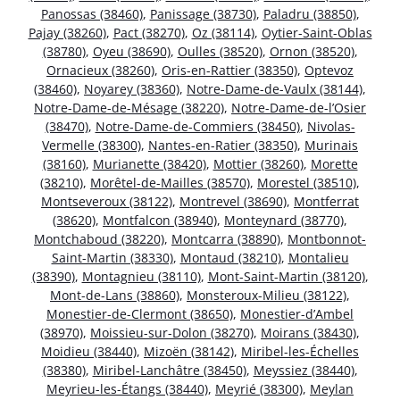
Panossas (38460)
,
Panissage (38730)
,
Paladru (38850)
,
Pajay (38260)
,
Pact (38270)
,
Oz (38114)
,
Oytier-Saint-Oblas
(38780)
,
Oyeu (38690)
,
Oulles (38520)
,
Ornon (38520)
,
Ornacieux (38260)
,
Oris-en-Rattier (38350)
,
Optevoz
(38460)
,
Noyarey (38360)
,
Notre-Dame-de-Vaulx (38144)
,
Notre-Dame-de-Mésage (38220)
,
Notre-Dame-de-l’Osier
(38470)
,
Notre-Dame-de-Commiers (38450)
,
Nivolas-
Vermelle (38300)
,
Nantes-en-Ratier (38350)
,
Murinais
(38160)
,
Murianette (38420)
,
Mottier (38260)
,
Morette
(38210)
,
Morêtel-de-Mailles (38570)
,
Morestel (38510)
,
Montseveroux (38122)
,
Montrevel (38690)
,
Montferrat
(38620)
,
Montfalcon (38940)
,
Monteynard (38770)
,
Montchaboud (38220)
,
Montcarra (38890)
,
Montbonnot-
Saint-Martin (38330)
,
Montaud (38210)
,
Montalieu
(38390)
,
Montagnieu (38110)
,
Mont-Saint-Martin (38120)
,
Mont-de-Lans (38860)
,
Monsteroux-Milieu (38122)
,
Monestier-de-Clermont (38650)
,
Monestier-d’Ambel
(38970)
,
Moissieu-sur-Dolon (38270)
,
Moirans (38430)
,
Moidieu (38440)
,
Mizoën (38142)
,
Miribel-les-Échelles
(38380)
,
Miribel-Lanchâtre (38450)
,
Meyssiez (38440)
,
Meyrieu-les-Étangs (38440)
,
Meyrié (38300)
,
Meylan