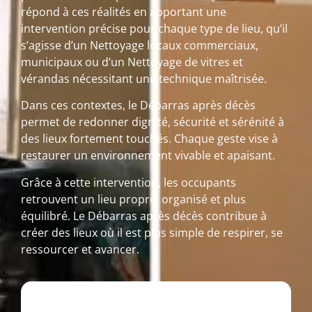
répond à ces réalités en apportant une
intervention précise pour chaque type de lieu, qu’il
s’agisse d’un Nettoyage locaux commerciaux,
municipaux ou d’un Nettoyage de vitres et
vérandas nécessitant une technique maîtrisée.
Dans ces contextes, le Débarras après décès
permet de redonner dignité, sécurité et sérénité à
des lieux fortement touchés. Chaque geste vise à
restaurer un environnement vivable et apaisant.
Grâce à cette intervention, les occupants
retrouvent un lieu propre, organisé et plus
équilibré. Le Débarras après décès contribue à
créer des lieux où il est plus simple de respirer, se
ressourcer et avancer.