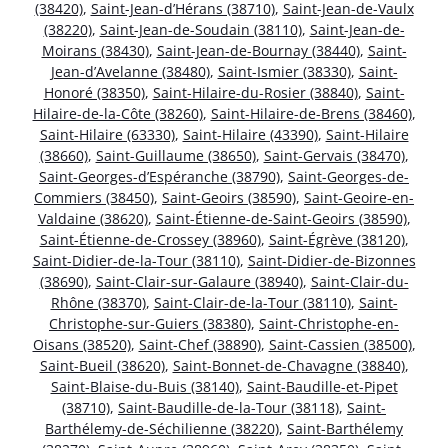
(38420)
,
Saint-Jean-d’Hérans (38710)
,
Saint-Jean-de-Vaulx
(38220)
,
Saint-Jean-de-Soudain (38110)
,
Saint-Jean-de-
Moirans (38430)
,
Saint-Jean-de-Bournay (38440)
,
Saint-
Jean-d’Avelanne (38480)
,
Saint-Ismier (38330)
,
Saint-
Honoré (38350)
,
Saint-Hilaire-du-Rosier (38840)
,
Saint-
Hilaire-de-la-Côte (38260)
,
Saint-Hilaire-de-Brens (38460)
,
Saint-Hilaire (63330)
,
Saint-Hilaire (43390)
,
Saint-Hilaire
(38660)
,
Saint-Guillaume (38650)
,
Saint-Gervais (38470)
,
Saint-Georges-d’Espéranche (38790)
,
Saint-Georges-de-
Commiers (38450)
,
Saint-Geoirs (38590)
,
Saint-Geoire-en-
Valdaine (38620)
,
Saint-Étienne-de-Saint-Geoirs (38590)
,
Saint-Étienne-de-Crossey (38960)
,
Saint-Égrève (38120)
,
Saint-Didier-de-la-Tour (38110)
,
Saint-Didier-de-Bizonnes
(38690)
,
Saint-Clair-sur-Galaure (38940)
,
Saint-Clair-du-
Rhône (38370)
,
Saint-Clair-de-la-Tour (38110)
,
Saint-
Christophe-sur-Guiers (38380)
,
Saint-Christophe-en-
Oisans (38520)
,
Saint-Chef (38890)
,
Saint-Cassien (38500)
,
Saint-Bueil (38620)
,
Saint-Bonnet-de-Chavagne (38840)
,
Saint-Blaise-du-Buis (38140)
,
Saint-Baudille-et-Pipet
(38710)
,
Saint-Baudille-de-la-Tour (38118)
,
Saint-
Barthélemy-de-Séchilienne (38220)
,
Saint-Barthélemy