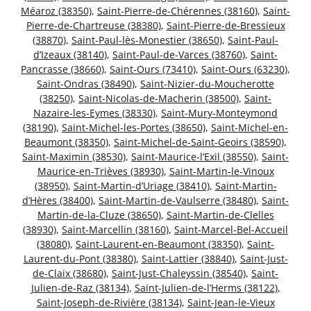
Méaroz (38350)
,
Saint-Pierre-de-Chérennes (38160)
,
Saint-
Pierre-de-Chartreuse (38380)
,
Saint-Pierre-de-Bressieux
(38870)
,
Saint-Paul-lès-Monestier (38650)
,
Saint-Paul-
d’Izeaux (38140)
,
Saint-Paul-de-Varces (38760)
,
Saint-
Pancrasse (38660)
,
Saint-Ours (73410)
,
Saint-Ours (63230)
,
Saint-Ondras (38490)
,
Saint-Nizier-du-Moucherotte
(38250)
,
Saint-Nicolas-de-Macherin (38500)
,
Saint-
Nazaire-les-Eymes (38330)
,
Saint-Mury-Monteymond
(38190)
,
Saint-Michel-les-Portes (38650)
,
Saint-Michel-en-
Beaumont (38350)
,
Saint-Michel-de-Saint-Geoirs (38590)
,
Saint-Maximin (38530)
,
Saint-Maurice-l’Exil (38550)
,
Saint-
Maurice-en-Trièves (38930)
,
Saint-Martin-le-Vinoux
(38950)
,
Saint-Martin-d’Uriage (38410)
,
Saint-Martin-
d’Hères (38400)
,
Saint-Martin-de-Vaulserre (38480)
,
Saint-
Martin-de-la-Cluze (38650)
,
Saint-Martin-de-Clelles
(38930)
,
Saint-Marcellin (38160)
,
Saint-Marcel-Bel-Accueil
(38080)
,
Saint-Laurent-en-Beaumont (38350)
,
Saint-
Laurent-du-Pont (38380)
,
Saint-Lattier (38840)
,
Saint-Just-
de-Claix (38680)
,
Saint-Just-Chaleyssin (38540)
,
Saint-
Julien-de-Raz (38134)
,
Saint-Julien-de-l’Herms (38122)
,
Saint-Joseph-de-Rivière (38134)
,
Saint-Jean-le-Vieux