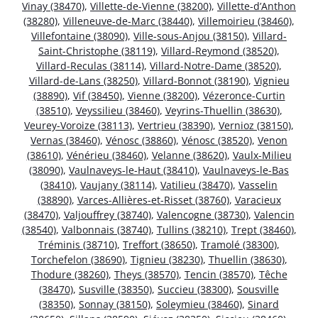
Vinay (38470)
,
Villette-de-Vienne (38200)
,
Villette-d’Anthon
(38280)
,
Villeneuve-de-Marc (38440)
,
Villemoirieu (38460)
,
Villefontaine (38090)
,
Ville-sous-Anjou (38150)
,
Villard-
Saint-Christophe (38119)
,
Villard-Reymond (38520)
,
Villard-Reculas (38114)
,
Villard-Notre-Dame (38520)
,
Villard-de-Lans (38250)
,
Villard-Bonnot (38190)
,
Vignieu
(38890)
,
Vif (38450)
,
Vienne (38200)
,
Vézeronce-Curtin
(38510)
,
Veyssilieu (38460)
,
Veyrins-Thuellin (38630)
,
Veurey-Voroize (38113)
,
Vertrieu (38390)
,
Vernioz (38150)
,
Vernas (38460)
,
Vénosc (38860)
,
Vénosc (38520)
,
Venon
(38610)
,
Vénérieu (38460)
,
Velanne (38620)
,
Vaulx-Milieu
(38090)
,
Vaulnaveys-le-Haut (38410)
,
Vaulnaveys-le-Bas
(38410)
,
Vaujany (38114)
,
Vatilieu (38470)
,
Vasselin
(38890)
,
Varces-Allières-et-Risset (38760)
,
Varacieux
(38470)
,
Valjouffrey (38740)
,
Valencogne (38730)
,
Valencin
(38540)
,
Valbonnais (38740)
,
Tullins (38210)
,
Trept (38460)
,
Tréminis (38710)
,
Treffort (38650)
,
Tramolé (38300)
,
Torchefelon (38690)
,
Tignieu (38230)
,
Thuellin (38630)
,
Thodure (38260)
,
Theys (38570)
,
Tencin (38570)
,
Têche
(38470)
,
Susville (38350)
,
Succieu (38300)
,
Sousville
(38350)
,
Sonnay (38150)
,
Soleymieu (38460)
,
Sinard