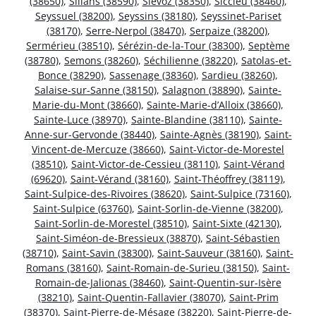
(38650)
,
Sillans (38590)
,
Siévoz (38350)
,
Siccieu (38460)
,
Seyssuel (38200)
,
Seyssins (38180)
,
Seyssinet-Pariset
(38170)
,
Serre-Nerpol (38470)
,
Serpaize (38200)
,
Sermérieu (38510)
,
Sérézin-de-la-Tour (38300)
,
Septème
(38780)
,
Semons (38260)
,
Séchilienne (38220)
,
Satolas-et-
Bonce (38290)
,
Sassenage (38360)
,
Sardieu (38260)
,
Salaise-sur-Sanne (38150)
,
Salagnon (38890)
,
Sainte-
Marie-du-Mont (38660)
,
Sainte-Marie-d’Alloix (38660)
,
Sainte-Luce (38970)
,
Sainte-Blandine (38110)
,
Sainte-
Anne-sur-Gervonde (38440)
,
Sainte-Agnès (38190)
,
Saint-
Vincent-de-Mercuze (38660)
,
Saint-Victor-de-Morestel
(38510)
,
Saint-Victor-de-Cessieu (38110)
,
Saint-Vérand
(69620)
,
Saint-Vérand (38160)
,
Saint-Théoffrey (38119)
,
Saint-Sulpice-des-Rivoires (38620)
,
Saint-Sulpice (73160)
,
Saint-Sulpice (63760)
,
Saint-Sorlin-de-Vienne (38200)
,
Saint-Sorlin-de-Morestel (38510)
,
Saint-Sixte (42130)
,
Saint-Siméon-de-Bressieux (38870)
,
Saint-Sébastien
(38710)
,
Saint-Savin (38300)
,
Saint-Sauveur (38160)
,
Saint-
Romans (38160)
,
Saint-Romain-de-Surieu (38150)
,
Saint-
Romain-de-Jalionas (38460)
,
Saint-Quentin-sur-Isère
(38210)
,
Saint-Quentin-Fallavier (38070)
,
Saint-Prim
(38370)
,
Saint-Pierre-de-Mésage (38220)
,
Saint-Pierre-de-