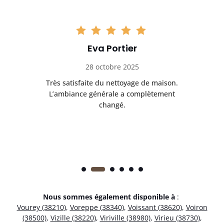
Eva Portier
28 octobre 2025
ble.
Très satisfaite du nettoyage de maison.
Le 
 en
L’ambiance générale a complètement
ret
changé.
Nous sommes également disponible à
:
Vourey (38210)
,
Voreppe (38340)
,
Voissant (38620)
,
Voiron
(38500)
,
Vizille (38220)
,
Viriville (38980)
,
Virieu (38730)
,