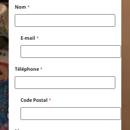
E
Nom
*
-
m
a
i
l
*
E-mail
*
C
o
d
e
Téléphone
*
Code Postal
*