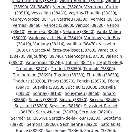
Villard-de-Lans (38250)
,
Villard-Bonnot (38190)
,
Vignieu
(38890)
,
Vif (38450)
,
Vienne (38200)
,
Vézeronce-Curtin
(38510)
,
Veyssilieu (38460)
,
Veyrins-Thuellin (38630)
,
Veurey-Voroize (38113)
,
Vertrieu (38390)
,
Vernioz (38150)
,
Vernas (38460)
,
Vénosc (38860)
,
Vénosc (38520)
,
Venon
(38610)
,
Vénérieu (38460)
,
Velanne (38620)
,
Vaulx-Milieu
(38090)
,
Vaulnaveys-le-Haut (38410)
,
Vaulnaveys-le-Bas
(38410)
,
Vaujany (38114)
,
Vatilieu (38470)
,
Vasselin
(38890)
,
Varces-Allières-et-Risset (38760)
,
Varacieux
(38470)
,
Valjouffrey (38740)
,
Valencogne (38730)
,
Valencin
(38540)
,
Valbonnais (38740)
,
Tullins (38210)
,
Trept (38460)
,
Tréminis (38710)
,
Treffort (38650)
,
Tramolé (38300)
,
Torchefelon (38690)
,
Tignieu (38230)
,
Thuellin (38630)
,
Thodure (38260)
,
Theys (38570)
,
Tencin (38570)
,
Têche
(38470)
,
Susville (38350)
,
Succieu (38300)
,
Sousville
(38350)
,
Sonnay (38150)
,
Soleymieu (38460)
,
Sinard
(38650)
,
Sillans (38590)
,
Siévoz (38350)
,
Siccieu (38460)
,
Seyssuel (38200)
,
Seyssins (38180)
,
Seyssinet-Pariset
(38170)
,
Serre-Nerpol (38470)
,
Serpaize (38200)
,
Sermérieu (38510)
,
Sérézin-de-la-Tour (38300)
,
Septème
(38780)
,
Semons (38260)
,
Séchilienne (38220)
,
Satolas-et-
Bonce (38290)
,
Sassenage (38360)
,
Sardieu (38260)
,