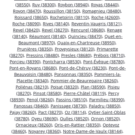
(38550)
,
Ruy (38300)
,
Roybon (38940)
,
Royas (38440)
,
Rovon (38470)
,
Roussillon (38150)
,
Romagnieu (38480)
,
Roissard (38650)
,
Rochetoirin (38110)
,
Roche (42600)
,
Roche (38090)
,
Rives (38140)
,
Reventin-Vaugris (38121)
,
Revel (38420)
,
Revel (38270)
,
Rencurel (38680)
,
Renage
(38140)
,
Réaumont (38140)
,
Quincieu (38470)
,
Quet-en-
Beaumont (38970)
,
Quaix-en-Chartreuse (38950)
,
Prunières (38350)
,
Proveysieux (38120)
,
Primarette
(38270)
,
Pressins (38480)
,
Presles (38680)
,
Prébois (38710)
,
Porcieu (38390)
,
Pontcharra (38530)
,
Pont-Évêque (38780)
,
Pont-en-Royans (38680)
,
Pont-de-Chéruy (38230)
,
Pont-de-
Beauvoisin (38480)
,
Ponsonnas (38350)
,
Pommiers-la-
Placette (38340)
,
Pommier-de-Beaurepaire (38260)
,
Poliénas (38210)
,
Poisat (38320)
,
Plan (38590)
,
Pisieu
(38270)
,
Pinsot (38580)
,
Pierre-Châtel (38119)
,
Percy
(38930)
,
Penol (38260)
,
Passins (38510)
,
Parmilieu (38390)
,
Panossas (38460)
,
Panissage (38730)
,
Paladru (38850)
,
Pajay (38260)
,
Pact (38270)
,
Oz (38114)
,
Oytier-Saint-Oblas
(38780)
,
Oyeu (38690)
,
Oulles (38520)
,
Ornon (38520)
,
Ornacieux (38260)
,
Oris-en-Rattier (38350)
,
Optevoz
(38460)
,
Noyarey (38360)
,
Notre-Dame-de-Vaulx (38144)
,