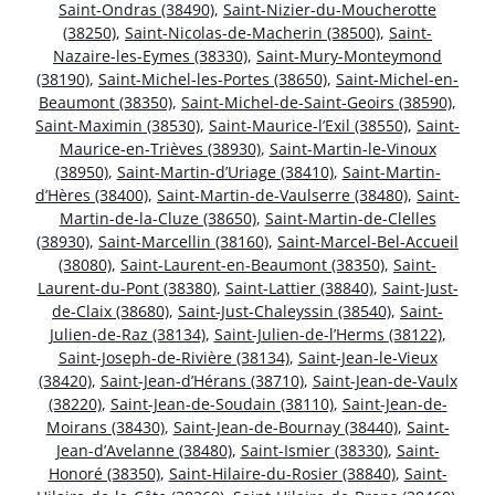
Saint-Ondras (38490)
,
Saint-Nizier-du-Moucherotte
(38250)
,
Saint-Nicolas-de-Macherin (38500)
,
Saint-
Nazaire-les-Eymes (38330)
,
Saint-Mury-Monteymond
(38190)
,
Saint-Michel-les-Portes (38650)
,
Saint-Michel-en-
Beaumont (38350)
,
Saint-Michel-de-Saint-Geoirs (38590)
,
Saint-Maximin (38530)
,
Saint-Maurice-l’Exil (38550)
,
Saint-
Maurice-en-Trièves (38930)
,
Saint-Martin-le-Vinoux
(38950)
,
Saint-Martin-d’Uriage (38410)
,
Saint-Martin-
d’Hères (38400)
,
Saint-Martin-de-Vaulserre (38480)
,
Saint-
Martin-de-la-Cluze (38650)
,
Saint-Martin-de-Clelles
(38930)
,
Saint-Marcellin (38160)
,
Saint-Marcel-Bel-Accueil
(38080)
,
Saint-Laurent-en-Beaumont (38350)
,
Saint-
Laurent-du-Pont (38380)
,
Saint-Lattier (38840)
,
Saint-Just-
de-Claix (38680)
,
Saint-Just-Chaleyssin (38540)
,
Saint-
Julien-de-Raz (38134)
,
Saint-Julien-de-l’Herms (38122)
,
Saint-Joseph-de-Rivière (38134)
,
Saint-Jean-le-Vieux
(38420)
,
Saint-Jean-d’Hérans (38710)
,
Saint-Jean-de-Vaulx
(38220)
,
Saint-Jean-de-Soudain (38110)
,
Saint-Jean-de-
Moirans (38430)
,
Saint-Jean-de-Bournay (38440)
,
Saint-
Jean-d’Avelanne (38480)
,
Saint-Ismier (38330)
,
Saint-
Honoré (38350)
,
Saint-Hilaire-du-Rosier (38840)
,
Saint-