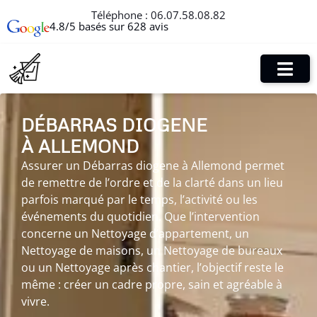
Téléphone :
06.07.58.08.82
4.8/5 basés sur 628 avis
DÉBARRAS DIOGENE
À ALLEMOND
Assurer un Débarras diogene à Allemond permet
de remettre de l’ordre et de la clarté dans un lieu
parfois marqué par le temps, l’activité ou les
événements du quotidien. Que l’intervention
concerne un Nettoyage d’appartement, un
Nettoyage de maisons, un Nettoyage de bureaux
ou un Nettoyage après chantier, l’objectif reste le
même : créer un cadre propre, sain et agréable à
vivre.