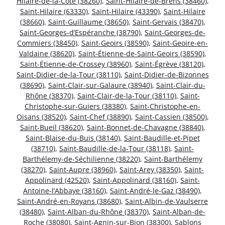
Hilaire-de-la-Côte (38260)
,
Saint-Hilaire-de-Brens (38460)
,
Saint-Hilaire (63330)
,
Saint-Hilaire (43390)
,
Saint-Hilaire
(38660)
,
Saint-Guillaume (38650)
,
Saint-Gervais (38470)
,
Saint-Georges-d’Espéranche (38790)
,
Saint-Georges-de-
Commiers (38450)
,
Saint-Geoirs (38590)
,
Saint-Geoire-en-
Valdaine (38620)
,
Saint-Étienne-de-Saint-Geoirs (38590)
,
Saint-Étienne-de-Crossey (38960)
,
Saint-Égrève (38120)
,
Saint-Didier-de-la-Tour (38110)
,
Saint-Didier-de-Bizonnes
(38690)
,
Saint-Clair-sur-Galaure (38940)
,
Saint-Clair-du-
Rhône (38370)
,
Saint-Clair-de-la-Tour (38110)
,
Saint-
Christophe-sur-Guiers (38380)
,
Saint-Christophe-en-
Oisans (38520)
,
Saint-Chef (38890)
,
Saint-Cassien (38500)
,
Saint-Bueil (38620)
,
Saint-Bonnet-de-Chavagne (38840)
,
Saint-Blaise-du-Buis (38140)
,
Saint-Baudille-et-Pipet
(38710)
,
Saint-Baudille-de-la-Tour (38118)
,
Saint-
Barthélemy-de-Séchilienne (38220)
,
Saint-Barthélemy
(38270)
,
Saint-Aupre (38960)
,
Saint-Arey (38350)
,
Saint-
Appolinard (42520)
,
Saint-Appolinard (38160)
,
Saint-
Antoine-l’Abbaye (38160)
,
Saint-André-le-Gaz (38490)
,
Saint-André-en-Royans (38680)
,
Saint-Albin-de-Vaulserre
(38480)
,
Saint-Alban-du-Rhône (38370)
,
Saint-Alban-de-
Roche (38080)
,
Saint-Agnin-sur-Bion (38300)
,
Sablons