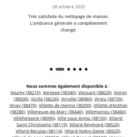
28 octobre 2025
ble.
Très satisfaite du nettoyage de maison.
Le 
 en
L’ambiance générale a complètement
ret
changé.
Nous sommes également disponible à
:
Vourey (38210)
,
Voreppe (38340)
,
Voissant (38620)
,
Voiron
(38500)
,
Vizille (38220)
,
Viriville (38980)
,
Virieu (38730)
,
Vinay (38470)
,
Villette-de-Vienne (38200)
,
Villette-d’Anthon
(38280)
,
Villeneuve-de-Marc (38440)
,
Villemoirieu (38460)
,
Villefontaine (38090)
,
Ville-sous-Anjou (38150)
,
Villard-
Saint-Christophe (38119)
,
Villard-Reymond (38520)
,
Villard-Reculas (38114)
,
Villard-Notre-Dame (38520)
,