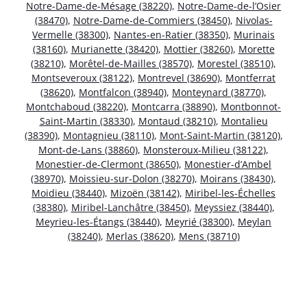
Notre-Dame-de-Mésage (38220)
,
Notre-Dame-de-l’Osier
(38470)
,
Notre-Dame-de-Commiers (38450)
,
Nivolas-
Vermelle (38300)
,
Nantes-en-Ratier (38350)
,
Murinais
(38160)
,
Murianette (38420)
,
Mottier (38260)
,
Morette
(38210)
,
Morêtel-de-Mailles (38570)
,
Morestel (38510)
,
Montseveroux (38122)
,
Montrevel (38690)
,
Montferrat
(38620)
,
Montfalcon (38940)
,
Monteynard (38770)
,
Montchaboud (38220)
,
Montcarra (38890)
,
Montbonnot-
Saint-Martin (38330)
,
Montaud (38210)
,
Montalieu
(38390)
,
Montagnieu (38110)
,
Mont-Saint-Martin (38120)
,
Mont-de-Lans (38860)
,
Monsteroux-Milieu (38122)
,
Monestier-de-Clermont (38650)
,
Monestier-d’Ambel
(38970)
,
Moissieu-sur-Dolon (38270)
,
Moirans (38430)
,
Moidieu (38440)
,
Mizoën (38142)
,
Miribel-les-Échelles
(38380)
,
Miribel-Lanchâtre (38450)
,
Meyssiez (38440)
,
Meyrieu-les-Étangs (38440)
,
Meyrié (38300)
,
Meylan
(38240)
,
Merlas (38620)
,
Mens (38710)