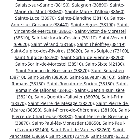
Salaise-sur-Sanne (38150)
,
Salagnon (38890)
,
Sainte-
Marie-du-Mont (38660)
,
Sainte-Marie-d’Alloix (38660)
,
Sainte-Luce (38970)
,
Sainte-Blandine (38110)
,
Sainte-
Anne-sur-Gervonde (38440)
,
Sainte-Agnès (38190)
,
Saint-
Vincent-de-Mercuze (38660)
,
Saint-Victor-de-Morestel
(38510)
,
Saint-Victor-de-Cessieu (38110)
,
Saint-Vérand
(69620)
,
Saint-Vérand (38160)
,
Saint-Théoffrey (38119)
,
Saint-Sulpice-des-Rivoires (38620)
,
Saint-Sulpice (73160)
,
Saint-Sulpice (63760)
,
Saint-Sorlin-de-Vienne (38200)
,
Saint-Sorlin-de-Morestel (38510)
,
Saint-Sixte (42130)
,
Saint-Siméon-de-Bressieux (38870)
,
Saint-Sébastien
(38710)
,
Saint-Savin (38300)
,
Saint-Sauveur (38160)
,
Saint-
Romans (38160)
,
Saint-Romain-de-Surieu (38150)
,
Saint-
Romain-de-Jalionas (38460)
,
Saint-Quentin-sur-Isère
(38210)
,
Saint-Quentin-Fallavier (38070)
,
Saint-Prim
(38370)
,
Saint-Pierre-de-Mésage (38220)
,
Saint-Pierre-de-
Méaroz (38350)
,
Saint-Pierre-de-Chérennes (38160)
,
Saint-
Pierre-de-Chartreuse (38380)
,
Saint-Pierre-de-Bressieux
(38870)
,
Saint-Paul-lès-Monestier (38650)
,
Saint-Paul-
d’Izeaux (38140)
,
Saint-Paul-de-Varces (38760)
,
Saint-
Pancrasse (38660)
,
Saint-Ours (73410)
,
Saint-Ours (63230)
,