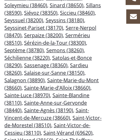
Soleymieu (38460)
,
Sinard (38650)
,
Sillans
(38590)
,
Siévoz (38350)
,
Siccieu (38460)
,
Seyssuel (38200)
,
Seyssins (38180)
,
Seyssinet-Pariset (38170)
,
Serre-Nerpol
(38470)
,
Serpaize (38200)
,
Sermérieu
(38510)
,
Sérézin-de-la-Tour (38300)
,
Septème (38780)
,
Semons (38260)
,
Séchilienne (38220)
,
Satolas-et-Bonce
(38290)
,
Sassenage (38360)
,
Sardieu
(38260)
,
Salaise-sur-Sanne (38150)
,
Salagnon (38890)
,
Sainte-Marie-du-Mont
(38660)
,
Sainte-Marie-d’Alloix (38660)
,
Sainte-Luce (38970)
,
Sainte-Blandine
(38110)
,
Sainte-Anne-sur-Gervonde
(38440)
,
Sainte-Agnès (38190)
,
Saint-
Vincent-de-Mercuze (38660)
,
Saint-Victor-
de-Morestel (38510)
,
Saint-Victor-de-
Cessieu (38110)
,
Saint-Vérand (69620)
,