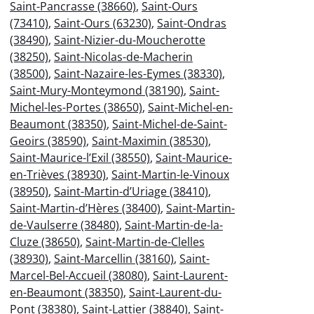
Saint-Pancrasse (38660)
,
Saint-Ours
(73410)
,
Saint-Ours (63230)
,
Saint-Ondras
(38490)
,
Saint-Nizier-du-Moucherotte
(38250)
,
Saint-Nicolas-de-Macherin
(38500)
,
Saint-Nazaire-les-Eymes (38330)
,
Saint-Mury-Monteymond (38190)
,
Saint-
Michel-les-Portes (38650)
,
Saint-Michel-en-
Beaumont (38350)
,
Saint-Michel-de-Saint-
Geoirs (38590)
,
Saint-Maximin (38530)
,
Saint-Maurice-l’Exil (38550)
,
Saint-Maurice-
en-Trièves (38930)
,
Saint-Martin-le-Vinoux
(38950)
,
Saint-Martin-d’Uriage (38410)
,
Saint-Martin-d’Hères (38400)
,
Saint-Martin-
de-Vaulserre (38480)
,
Saint-Martin-de-la-
Cluze (38650)
,
Saint-Martin-de-Clelles
(38930)
,
Saint-Marcellin (38160)
,
Saint-
Marcel-Bel-Accueil (38080)
,
Saint-Laurent-
en-Beaumont (38350)
,
Saint-Laurent-du-
Pont (38380)
,
Saint-Lattier (38840)
,
Saint-