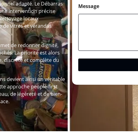
sionnel adapté. Le Débarras
Message
une intervention précise
 Nettoyage locaux
de vitres et vérandas
rmet de redonner dignité,
chés. La priorité est alors
, discrète et complète du
s devient ainsi un véritable
tte approche people-first
u, de légèreté et de bien-
ace.