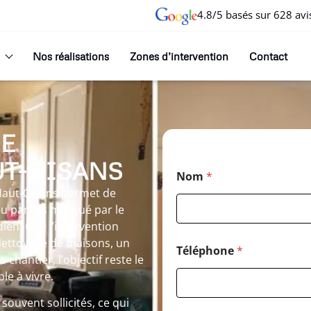
4.8/5 basés sur 628 avi
Nos réalisations
Zones d’intervention
Contact
E
UT-OISANS
Nom
*
Haut-Oisans permet de
ieu parfois marqué par le
ien. Que l’intervention
ettoyage de maisons, un
Téléphone
*
hantier, l’objectif reste le
le à vivre.
ouvent sollicités, ce qui