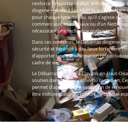
renforce l’importance d’un entretien profes
diogene répond à ces réalités en apportant 
pour chaque type de lieu, qu’il s’agisse d’un
commerciaux, municipaux ou d’un Nettoyage 
nécessitant une technique maîtrisée.
Dans ces contextes, le Débarras diogene pe
sécurité et sérénité à des lieux fortement tou
d’apporter une transformation respectueuse
cadre de vie.
Le Débarras diogene à Clavans-en-Haut-Oisan
soutien dans l’amélioration du quotidien. Ce
permet d’apporter une sensation de renouvea
être indispensable au confort de chaque esp