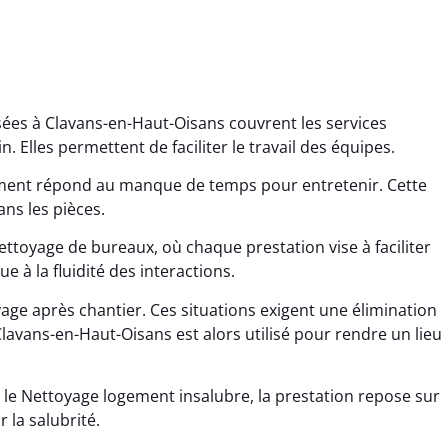
ées à Clavans-en-Haut-Oisans couvrent les services
 Elles permettent de faciliter le travail des équipes.
ement répond au manque de temps pour entretenir. Cette
ans les pièces.
ttoyage de bureaux, où chaque prestation vise à faciliter
ana Gresset
Noham Giraudet
e à la fluidité des interactions.
 décembre 2025
16 octobre 2025
age après chantier. Ces situations exigent une élimination
age après chantier
Nettoyage d’appartement
lavans-en-Haut-Oisans est alors utilisé pour rendre un lieu
ssi. Tout a été remis
impeccable. Une vraie
tat rapidement et
sensation de fraîcheur en
 le Nettoyage logement insalubre, la prestation repose sur
proprement.
rentrant chez soi.
 la salubrité.