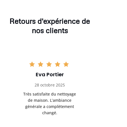
Retours d'expérience de
nos clients
Eva Portier
Arthu
28 octobre 2025
11 no
Très satisfaite du nettoyage
Le nettoya
de maison. L’ambiance
permis d
générale a complètement
cadre de t
changé.
m