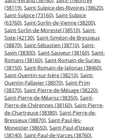
Saint-Vérand (38160)
,
Saint-Théoffrey
(38119)
,
Saint-Sulpice-des-Rivoires (38620)
,
Saint-Sulpice (73160)
,
Saint-Sulpice
(63760)
,
Saint-Sorlin-de-Vienne (38200)
,
Saint-Sorlin-de-Morestel (38510)
,
Saint-
Sixte (42130)
,
Saint-Siméon-de-Bressieux
(38870)
,
Saint-Sébastien (38710)
,
Saint-
Savin (38300)
,
Saint-Sauveur (38160)
,
Saint-
Romans (38160)
,
Saint-Romain-de-Surieu
(38150)
,
Saint-Romain-de-Jalionas (38460)
,
Saint-Quentin-sur-Isère (38210)
,
Saint-
Quentin-Fallavier (38070)
,
Saint-Prim
(38370)
,
Saint-Pierre-de-Mésage (38220)
,
Saint-Pierre-de-Méaroz (38350)
,
Saint-
Pierre-de-Chérennes (38160)
,
Saint-Pierre-
de-Chartreuse (38380)
,
Saint-Pierre-de-
Bressieux (38870)
,
Saint-Paul-lès-
Monestier (38650)
,
Saint-Paul-d’Izeaux
(38140)
,
Saint-Paul-de-Varces (38760)
,