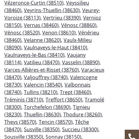
Vézeronce-Curtin (38510)
,
Veyssilieu
(38460)
,
Veyrins-Thuellin (38630)
,
Veurey-
Voroize (38113)
,
Vertrieu (38390)
,
Vernioz
(38150)
,
Vernas (38460)
,
Vénosc (38860)
,
Vénosc (38520)
,
Venon (38610)
,
Vénérieu
(38460)
,
Velanne (38620)
,
Vaulx-Milieu
(38090)
,
Vaulnaveys-le-Haut (38410)
,
Vaulnaveys-le-Bas (38410)
,
Vaujany
(38114)
,
Vatilieu (38470)
,
Vasselin (38890)
,
Varces-Allières-et-Risset (38760)
,
Varacieux
(38470)
,
Valjouffrey (38740)
,
Valencogne
(38730)
,
Valencin (38540)
,
Valbonnais
(38740)
,
Tullins (38210)
,
Trept (38460)
,
Tréminis (38710)
,
Treffort (38650)
,
Tramolé
(38300)
,
Torchefelon (38690)
,
Tignieu
(38230)
,
Thuellin (38630)
,
Thodure (38260)
,
Theys (38570)
,
Tencin (38570)
,
Têche
(38470)
,
Susville (38350)
,
Succieu (38300)
,
Sousville (38350)
,
Sonnay (38150)
,