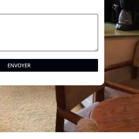
m
ENVOYER