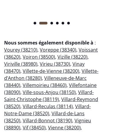
Nous sommes également disponible à
:
Vourey (38210)
,
Voreppe (38340)
,
Voissant
(38620)
,
Voiron (38500)
,
Vizille (38220)
,
Viriville (38980)
,
Virieu (38730)
,
Vinay
(38470)
,
Villette-de-Vienne (38200)
,
Villette-
d’Anthon (38280)
,
Villeneuve-de-Marc
(38440)
,
Villemoirieu (38460)
,
Villefontaine
(38090)
,
Ville-sous-Anjou (38150)
,
Villard-
Saint-Christophe (38119)
,
Villard-Reymond
(38520)
,
Villard-Reculas (38114)
,
Villard-
Notre-Dame (38520)
,
Villard-de-Lans
(38250)
,
Villard-Bonnot (38190)
,
Vignieu
(38890)
,
Vif (38450)
,
Vienne (38200)
,