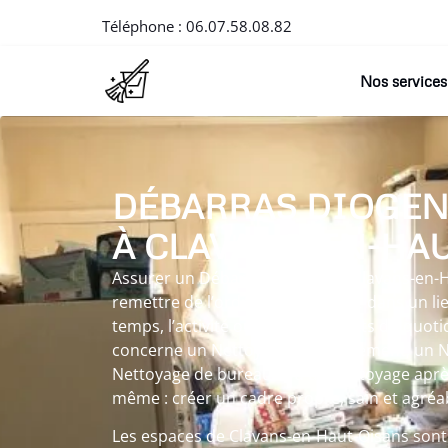
Téléphone :
06.07.58.08.82
Nos services
DÉBARRAS DIOGEN
À CLAVANS-EN-HA
Assurer un Débarras diogene à Clavans-en-
remettre de l’ordre et de la clarté dans un l
temps, l’activité ou les événements du quotid
concerne un Nettoyage d’appartement, un N
Nettoyage de bureaux ou un Nettoyage après c
même : créer un cadre propre, sain et agréab
Les espaces de Clavans-en-Haut-Oisans sont s