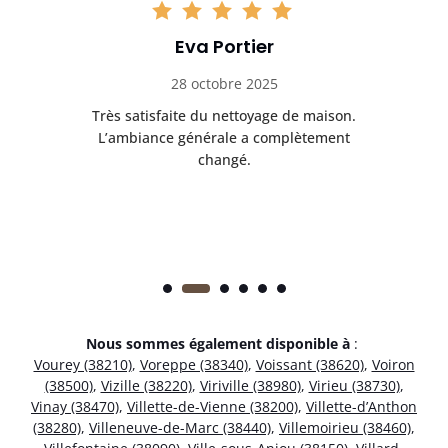
Eva Portier
28 octobre 2025
ble.
Très satisfaite du nettoyage de maison.
Le 
 en
L’ambiance générale a complètement
ret
changé.
Nous sommes également disponible à
:
Vourey (38210)
,
Voreppe (38340)
,
Voissant (38620)
,
Voiron
(38500)
,
Vizille (38220)
,
Viriville (38980)
,
Virieu (38730)
,
Vinay (38470)
,
Villette-de-Vienne (38200)
,
Villette-d’Anthon
(38280)
,
Villeneuve-de-Marc (38440)
,
Villemoirieu (38460)
,