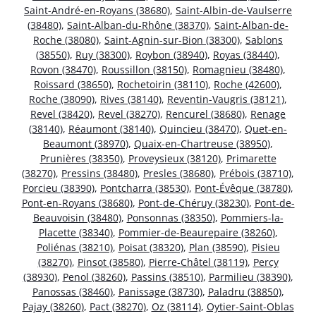
Saint-André-en-Royans (38680)
,
Saint-Albin-de-Vaulserre
(38480)
,
Saint-Alban-du-Rhône (38370)
,
Saint-Alban-de-
Roche (38080)
,
Saint-Agnin-sur-Bion (38300)
,
Sablons
(38550)
,
Ruy (38300)
,
Roybon (38940)
,
Royas (38440)
,
Rovon (38470)
,
Roussillon (38150)
,
Romagnieu (38480)
,
Roissard (38650)
,
Rochetoirin (38110)
,
Roche (42600)
,
Roche (38090)
,
Rives (38140)
,
Reventin-Vaugris (38121)
,
Revel (38420)
,
Revel (38270)
,
Rencurel (38680)
,
Renage
(38140)
,
Réaumont (38140)
,
Quincieu (38470)
,
Quet-en-
Beaumont (38970)
,
Quaix-en-Chartreuse (38950)
,
Prunières (38350)
,
Proveysieux (38120)
,
Primarette
(38270)
,
Pressins (38480)
,
Presles (38680)
,
Prébois (38710)
,
Porcieu (38390)
,
Pontcharra (38530)
,
Pont-Évêque (38780)
,
Pont-en-Royans (38680)
,
Pont-de-Chéruy (38230)
,
Pont-de-
Beauvoisin (38480)
,
Ponsonnas (38350)
,
Pommiers-la-
Placette (38340)
,
Pommier-de-Beaurepaire (38260)
,
Poliénas (38210)
,
Poisat (38320)
,
Plan (38590)
,
Pisieu
(38270)
,
Pinsot (38580)
,
Pierre-Châtel (38119)
,
Percy
(38930)
,
Penol (38260)
,
Passins (38510)
,
Parmilieu (38390)
,
Panossas (38460)
,
Panissage (38730)
,
Paladru (38850)
,
Pajay (38260)
,
Pact (38270)
,
Oz (38114)
,
Oytier-Saint-Oblas