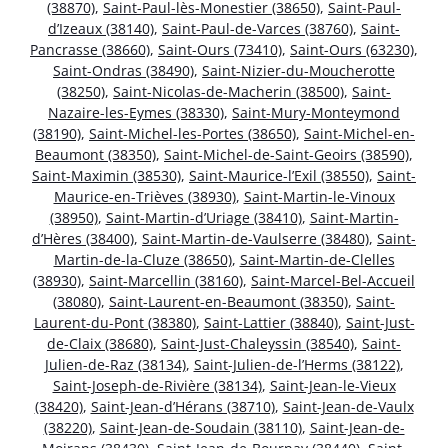
(38870)
,
Saint-Paul-lès-Monestier (38650)
,
Saint-Paul-
d’Izeaux (38140)
,
Saint-Paul-de-Varces (38760)
,
Saint-
Pancrasse (38660)
,
Saint-Ours (73410)
,
Saint-Ours (63230)
,
Saint-Ondras (38490)
,
Saint-Nizier-du-Moucherotte
(38250)
,
Saint-Nicolas-de-Macherin (38500)
,
Saint-
Nazaire-les-Eymes (38330)
,
Saint-Mury-Monteymond
(38190)
,
Saint-Michel-les-Portes (38650)
,
Saint-Michel-en-
Beaumont (38350)
,
Saint-Michel-de-Saint-Geoirs (38590)
,
Saint-Maximin (38530)
,
Saint-Maurice-l’Exil (38550)
,
Saint-
Maurice-en-Trièves (38930)
,
Saint-Martin-le-Vinoux
(38950)
,
Saint-Martin-d’Uriage (38410)
,
Saint-Martin-
d’Hères (38400)
,
Saint-Martin-de-Vaulserre (38480)
,
Saint-
Martin-de-la-Cluze (38650)
,
Saint-Martin-de-Clelles
(38930)
,
Saint-Marcellin (38160)
,
Saint-Marcel-Bel-Accueil
(38080)
,
Saint-Laurent-en-Beaumont (38350)
,
Saint-
Laurent-du-Pont (38380)
,
Saint-Lattier (38840)
,
Saint-Just-
de-Claix (38680)
,
Saint-Just-Chaleyssin (38540)
,
Saint-
Julien-de-Raz (38134)
,
Saint-Julien-de-l’Herms (38122)
,
Saint-Joseph-de-Rivière (38134)
,
Saint-Jean-le-Vieux
(38420)
,
Saint-Jean-d’Hérans (38710)
,
Saint-Jean-de-Vaulx
(38220)
,
Saint-Jean-de-Soudain (38110)
,
Saint-Jean-de-