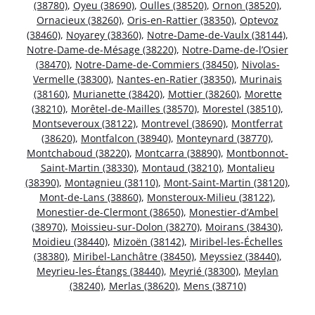
(38780)
,
Oyeu (38690)
,
Oulles (38520)
,
Ornon (38520)
,
Ornacieux (38260)
,
Oris-en-Rattier (38350)
,
Optevoz
(38460)
,
Noyarey (38360)
,
Notre-Dame-de-Vaulx (38144)
,
Notre-Dame-de-Mésage (38220)
,
Notre-Dame-de-l’Osier
(38470)
,
Notre-Dame-de-Commiers (38450)
,
Nivolas-
Vermelle (38300)
,
Nantes-en-Ratier (38350)
,
Murinais
(38160)
,
Murianette (38420)
,
Mottier (38260)
,
Morette
(38210)
,
Morêtel-de-Mailles (38570)
,
Morestel (38510)
,
Montseveroux (38122)
,
Montrevel (38690)
,
Montferrat
(38620)
,
Montfalcon (38940)
,
Monteynard (38770)
,
Montchaboud (38220)
,
Montcarra (38890)
,
Montbonnot-
Saint-Martin (38330)
,
Montaud (38210)
,
Montalieu
(38390)
,
Montagnieu (38110)
,
Mont-Saint-Martin (38120)
,
Mont-de-Lans (38860)
,
Monsteroux-Milieu (38122)
,
Monestier-de-Clermont (38650)
,
Monestier-d’Ambel
(38970)
,
Moissieu-sur-Dolon (38270)
,
Moirans (38430)
,
Moidieu (38440)
,
Mizoën (38142)
,
Miribel-les-Échelles
(38380)
,
Miribel-Lanchâtre (38450)
,
Meyssiez (38440)
,
Meyrieu-les-Étangs (38440)
,
Meyrié (38300)
,
Meylan
(38240)
,
Merlas (38620)
,
Mens (38710)