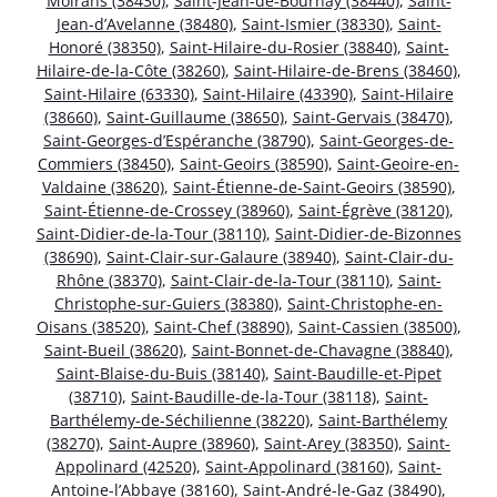
Moirans (38430)
,
Saint-Jean-de-Bournay (38440)
,
Saint-
Jean-d’Avelanne (38480)
,
Saint-Ismier (38330)
,
Saint-
Honoré (38350)
,
Saint-Hilaire-du-Rosier (38840)
,
Saint-
Hilaire-de-la-Côte (38260)
,
Saint-Hilaire-de-Brens (38460)
,
Saint-Hilaire (63330)
,
Saint-Hilaire (43390)
,
Saint-Hilaire
(38660)
,
Saint-Guillaume (38650)
,
Saint-Gervais (38470)
,
Saint-Georges-d’Espéranche (38790)
,
Saint-Georges-de-
Commiers (38450)
,
Saint-Geoirs (38590)
,
Saint-Geoire-en-
Valdaine (38620)
,
Saint-Étienne-de-Saint-Geoirs (38590)
,
Saint-Étienne-de-Crossey (38960)
,
Saint-Égrève (38120)
,
Saint-Didier-de-la-Tour (38110)
,
Saint-Didier-de-Bizonnes
(38690)
,
Saint-Clair-sur-Galaure (38940)
,
Saint-Clair-du-
Rhône (38370)
,
Saint-Clair-de-la-Tour (38110)
,
Saint-
Christophe-sur-Guiers (38380)
,
Saint-Christophe-en-
Oisans (38520)
,
Saint-Chef (38890)
,
Saint-Cassien (38500)
,
Saint-Bueil (38620)
,
Saint-Bonnet-de-Chavagne (38840)
,
Saint-Blaise-du-Buis (38140)
,
Saint-Baudille-et-Pipet
(38710)
,
Saint-Baudille-de-la-Tour (38118)
,
Saint-
Barthélemy-de-Séchilienne (38220)
,
Saint-Barthélemy
(38270)
,
Saint-Aupre (38960)
,
Saint-Arey (38350)
,
Saint-
Appolinard (42520)
,
Saint-Appolinard (38160)
,
Saint-
Antoine-l’Abbaye (38160)
,
Saint-André-le-Gaz (38490)
,