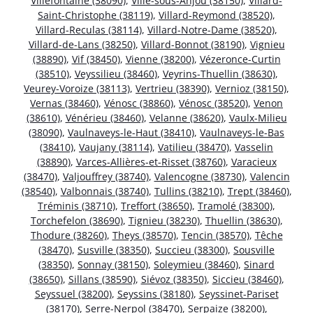
Villefontaine (38090)
,
Ville-sous-Anjou (38150)
,
Villard-
Saint-Christophe (38119)
,
Villard-Reymond (38520)
,
Villard-Reculas (38114)
,
Villard-Notre-Dame (38520)
,
Villard-de-Lans (38250)
,
Villard-Bonnot (38190)
,
Vignieu
(38890)
,
Vif (38450)
,
Vienne (38200)
,
Vézeronce-Curtin
(38510)
,
Veyssilieu (38460)
,
Veyrins-Thuellin (38630)
,
Veurey-Voroize (38113)
,
Vertrieu (38390)
,
Vernioz (38150)
,
Vernas (38460)
,
Vénosc (38860)
,
Vénosc (38520)
,
Venon
(38610)
,
Vénérieu (38460)
,
Velanne (38620)
,
Vaulx-Milieu
(38090)
,
Vaulnaveys-le-Haut (38410)
,
Vaulnaveys-le-Bas
(38410)
,
Vaujany (38114)
,
Vatilieu (38470)
,
Vasselin
(38890)
,
Varces-Allières-et-Risset (38760)
,
Varacieux
(38470)
,
Valjouffrey (38740)
,
Valencogne (38730)
,
Valencin
(38540)
,
Valbonnais (38740)
,
Tullins (38210)
,
Trept (38460)
,
Tréminis (38710)
,
Treffort (38650)
,
Tramolé (38300)
,
Torchefelon (38690)
,
Tignieu (38230)
,
Thuellin (38630)
,
Thodure (38260)
,
Theys (38570)
,
Tencin (38570)
,
Têche
(38470)
,
Susville (38350)
,
Succieu (38300)
,
Sousville
(38350)
,
Sonnay (38150)
,
Soleymieu (38460)
,
Sinard
(38650)
,
Sillans (38590)
,
Siévoz (38350)
,
Siccieu (38460)
,
Seyssuel (38200)
,
Seyssins (38180)
,
Seyssinet-Pariset
(38170)
,
Serre-Nerpol (38470)
,
Serpaize (38200)
,