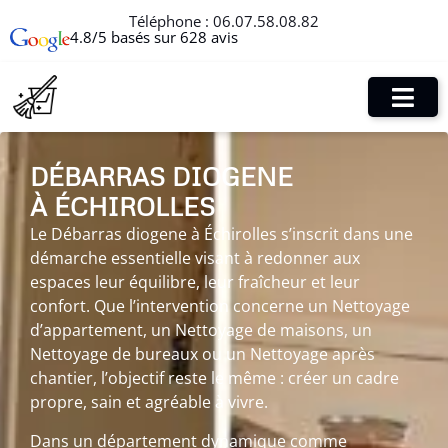
Téléphone :
06.07.58.08.82
4.8/5 basés sur 628 avis
DÉBARRAS DIOGENE
À ÉCHIROLLES
Le Débarras diogene à Échirolles s’inscrit dans une
démarche essentielle visant à redonner aux
espaces leur équilibre, leur fraîcheur et leur
confort. Que l’intervention concerne un Nettoyage
d’appartement, un Nettoyage de maisons, un
Nettoyage de bureaux ou un Nettoyage après
chantier, l’objectif reste le même : créer un cadre
propre, sain et agréable à vivre.
Dans un département dynamique comme