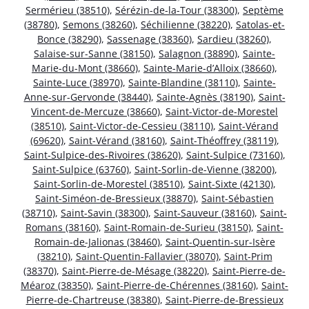
Sermérieu (38510)
,
Sérézin-de-la-Tour (38300)
,
Septème
(38780)
,
Semons (38260)
,
Séchilienne (38220)
,
Satolas-et-
Bonce (38290)
,
Sassenage (38360)
,
Sardieu (38260)
,
Salaise-sur-Sanne (38150)
,
Salagnon (38890)
,
Sainte-
Marie-du-Mont (38660)
,
Sainte-Marie-d’Alloix (38660)
,
Sainte-Luce (38970)
,
Sainte-Blandine (38110)
,
Sainte-
Anne-sur-Gervonde (38440)
,
Sainte-Agnès (38190)
,
Saint-
Vincent-de-Mercuze (38660)
,
Saint-Victor-de-Morestel
(38510)
,
Saint-Victor-de-Cessieu (38110)
,
Saint-Vérand
(69620)
,
Saint-Vérand (38160)
,
Saint-Théoffrey (38119)
,
Saint-Sulpice-des-Rivoires (38620)
,
Saint-Sulpice (73160)
,
Saint-Sulpice (63760)
,
Saint-Sorlin-de-Vienne (38200)
,
Saint-Sorlin-de-Morestel (38510)
,
Saint-Sixte (42130)
,
Saint-Siméon-de-Bressieux (38870)
,
Saint-Sébastien
(38710)
,
Saint-Savin (38300)
,
Saint-Sauveur (38160)
,
Saint-
Romans (38160)
,
Saint-Romain-de-Surieu (38150)
,
Saint-
Romain-de-Jalionas (38460)
,
Saint-Quentin-sur-Isère
(38210)
,
Saint-Quentin-Fallavier (38070)
,
Saint-Prim
(38370)
,
Saint-Pierre-de-Mésage (38220)
,
Saint-Pierre-de-
Méaroz (38350)
,
Saint-Pierre-de-Chérennes (38160)
,
Saint-
Pierre-de-Chartreuse (38380)
,
Saint-Pierre-de-Bressieux