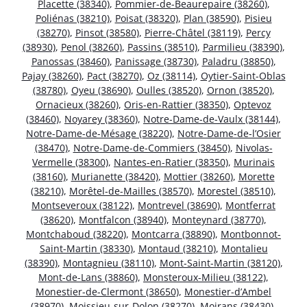
Placette (38340)
,
Pommier-de-Beaurepaire (38260)
,
Poliénas (38210)
,
Poisat (38320)
,
Plan (38590)
,
Pisieu
(38270)
,
Pinsot (38580)
,
Pierre-Châtel (38119)
,
Percy
(38930)
,
Penol (38260)
,
Passins (38510)
,
Parmilieu (38390)
,
Panossas (38460)
,
Panissage (38730)
,
Paladru (38850)
,
Pajay (38260)
,
Pact (38270)
,
Oz (38114)
,
Oytier-Saint-Oblas
(38780)
,
Oyeu (38690)
,
Oulles (38520)
,
Ornon (38520)
,
Ornacieux (38260)
,
Oris-en-Rattier (38350)
,
Optevoz
(38460)
,
Noyarey (38360)
,
Notre-Dame-de-Vaulx (38144)
,
Notre-Dame-de-Mésage (38220)
,
Notre-Dame-de-l’Osier
(38470)
,
Notre-Dame-de-Commiers (38450)
,
Nivolas-
Vermelle (38300)
,
Nantes-en-Ratier (38350)
,
Murinais
(38160)
,
Murianette (38420)
,
Mottier (38260)
,
Morette
(38210)
,
Morêtel-de-Mailles (38570)
,
Morestel (38510)
,
Montseveroux (38122)
,
Montrevel (38690)
,
Montferrat
(38620)
,
Montfalcon (38940)
,
Monteynard (38770)
,
Montchaboud (38220)
,
Montcarra (38890)
,
Montbonnot-
Saint-Martin (38330)
,
Montaud (38210)
,
Montalieu
(38390)
,
Montagnieu (38110)
,
Mont-Saint-Martin (38120)
,
Mont-de-Lans (38860)
,
Monsteroux-Milieu (38122)
,
Monestier-de-Clermont (38650)
,
Monestier-d’Ambel
(38970)
,
Moissieu-sur-Dolon (38270)
,
Moirans (38430)
,