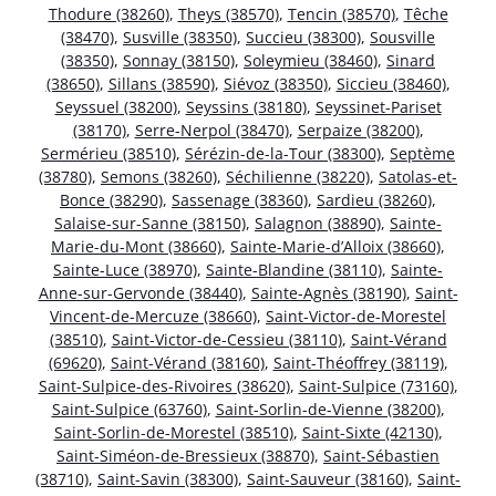
Thodure (38260)
,
Theys (38570)
,
Tencin (38570)
,
Têche
(38470)
,
Susville (38350)
,
Succieu (38300)
,
Sousville
(38350)
,
Sonnay (38150)
,
Soleymieu (38460)
,
Sinard
(38650)
,
Sillans (38590)
,
Siévoz (38350)
,
Siccieu (38460)
,
Seyssuel (38200)
,
Seyssins (38180)
,
Seyssinet-Pariset
(38170)
,
Serre-Nerpol (38470)
,
Serpaize (38200)
,
Sermérieu (38510)
,
Sérézin-de-la-Tour (38300)
,
Septème
(38780)
,
Semons (38260)
,
Séchilienne (38220)
,
Satolas-et-
Bonce (38290)
,
Sassenage (38360)
,
Sardieu (38260)
,
Salaise-sur-Sanne (38150)
,
Salagnon (38890)
,
Sainte-
Marie-du-Mont (38660)
,
Sainte-Marie-d’Alloix (38660)
,
Sainte-Luce (38970)
,
Sainte-Blandine (38110)
,
Sainte-
Anne-sur-Gervonde (38440)
,
Sainte-Agnès (38190)
,
Saint-
Vincent-de-Mercuze (38660)
,
Saint-Victor-de-Morestel
(38510)
,
Saint-Victor-de-Cessieu (38110)
,
Saint-Vérand
(69620)
,
Saint-Vérand (38160)
,
Saint-Théoffrey (38119)
,
Saint-Sulpice-des-Rivoires (38620)
,
Saint-Sulpice (73160)
,
Saint-Sulpice (63760)
,
Saint-Sorlin-de-Vienne (38200)
,
Saint-Sorlin-de-Morestel (38510)
,
Saint-Sixte (42130)
,
Saint-Siméon-de-Bressieux (38870)
,
Saint-Sébastien
(38710)
,
Saint-Savin (38300)
,
Saint-Sauveur (38160)
,
Saint-