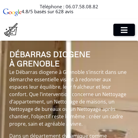
Téléphone :
06.07.58.08.82
4.8/5 basés sur 628 avis
DÉBARRAS DIOGENE
À GRENOBLE
Le Débarras diogene à Grenoble s’inscrit dans une
démarche essentielle visant à redonner aux
espaces leur équilibre, leur fraîcheur et leur
confort. Que l’intervention concerne un Nettoyage
d’appartement, un Nettoyage de maisons, un
Nettoyage de bureaux ou un Nettoyage après
chantier, l’objectif reste le même : créer un cadre
propre, sain et agréable à vivre.
Dans un département dynamique comme