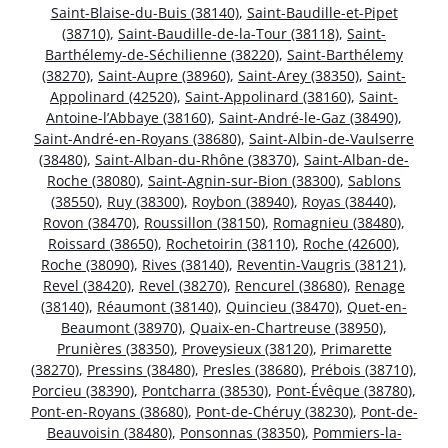
Saint-Blaise-du-Buis (38140)
,
Saint-Baudille-et-Pipet
(38710)
,
Saint-Baudille-de-la-Tour (38118)
,
Saint-
Barthélemy-de-Séchilienne (38220)
,
Saint-Barthélemy
(38270)
,
Saint-Aupre (38960)
,
Saint-Arey (38350)
,
Saint-
Appolinard (42520)
,
Saint-Appolinard (38160)
,
Saint-
Antoine-l’Abbaye (38160)
,
Saint-André-le-Gaz (38490)
,
Saint-André-en-Royans (38680)
,
Saint-Albin-de-Vaulserre
(38480)
,
Saint-Alban-du-Rhône (38370)
,
Saint-Alban-de-
Roche (38080)
,
Saint-Agnin-sur-Bion (38300)
,
Sablons
(38550)
,
Ruy (38300)
,
Roybon (38940)
,
Royas (38440)
,
Rovon (38470)
,
Roussillon (38150)
,
Romagnieu (38480)
,
Roissard (38650)
,
Rochetoirin (38110)
,
Roche (42600)
,
Roche (38090)
,
Rives (38140)
,
Reventin-Vaugris (38121)
,
Revel (38420)
,
Revel (38270)
,
Rencurel (38680)
,
Renage
(38140)
,
Réaumont (38140)
,
Quincieu (38470)
,
Quet-en-
Beaumont (38970)
,
Quaix-en-Chartreuse (38950)
,
Prunières (38350)
,
Proveysieux (38120)
,
Primarette
(38270)
,
Pressins (38480)
,
Presles (38680)
,
Prébois (38710)
,
Porcieu (38390)
,
Pontcharra (38530)
,
Pont-Évêque (38780)
,
Pont-en-Royans (38680)
,
Pont-de-Chéruy (38230)
,
Pont-de-
Beauvoisin (38480)
,
Ponsonnas (38350)
,
Pommiers-la-