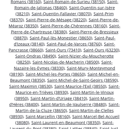
Romans (38160)
,
Saint-Romain-de-Surieu (38150)
,
Saint-
Romain-de-Jalionas (38460)
,
Saint-Quentin-sur-Isère
(38210)
,
Saint-Quentin-Fallavier (38070)
,
Saint-Prim
(38370)
,
Saint-Pierre-de-Mésage (38220)
,
Saint-Pierre-de-
Méaroz (38350)
,
Saint-Pierre-de-Chérennes (38160)
,
Saint-
Pierre-de-Chartreuse (38380)
,
Saint-Pierre-de-Bressieux
(38870)
,
Saint-Paul-lès-Monestier (38650)
,
Saint-Paul-
d’Izeaux (38140)
,
Saint-Paul-de-Varces (38760)
,
Saint-
Pancrasse (38660)
,
Saint-Ours (73410)
,
Saint-Ours (63230)
,
Saint-Ondras (38490)
,
Saint-Nizier-du-Moucherotte
(38250)
,
Saint-Nicolas-de-Macherin (38500)
,
Saint-
Nazaire-les-Eymes (38330)
,
Saint-Mury-Monteymond
(38190)
,
Saint-Michel-les-Portes (38650)
,
Saint-Michel-en-
Beaumont (38350)
,
Saint-Michel-de-Saint-Geoirs (38590)
,
Saint-Maximin (38530)
,
Saint-Maurice-l’Exil (38550)
,
Saint-
Maurice-en-Trièves (38930)
,
Saint-Martin-le-Vinoux
(38950)
,
Saint-Martin-d’Uriage (38410)
,
Saint-Martin-
d’Hères (38400)
,
Saint-Martin-de-Vaulserre (38480)
,
Saint-
Martin-de-la-Cluze (38650)
,
Saint-Martin-de-Clelles
(38930)
,
Saint-Marcellin (38160)
,
Saint-Marcel-Bel-Accueil
(38080)
,
Saint-Laurent-en-Beaumont (38350)
,
Saint-
Laurent-du-Pont (38380)
,
Saint-Lattier (38840)
,
Saint-Just-