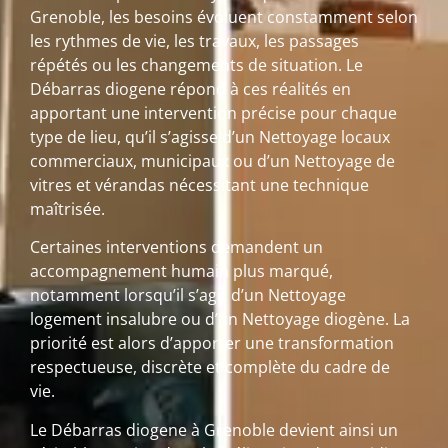
Grenoble, les besoins évoluent constamment selon
les rythmes de vie, les travaux, les passages
répétés ou les changements de situation. Le
Débarras diogene répond à ces réalités en
apportant une intervention précise pour chaque
type de lieu, qu’il s’agisse d’un Nettoyage locaux
commerciaux, municipaux ou d’un Nettoyage de
vitres et vérandas nécessitant une technique
maîtrisée.
Certaines interventions demandent un
accompagnement humain plus marqué,
notamment lorsqu’il s’agit d’un Nettoyage
logement insalubre ou d’un Nettoyage diogène. La
priorité est alors d’apporter une transformation
respectueuse, discrète et complète du cadre de
vie.
Le Débarras diogene à Grenoble devient ainsi un