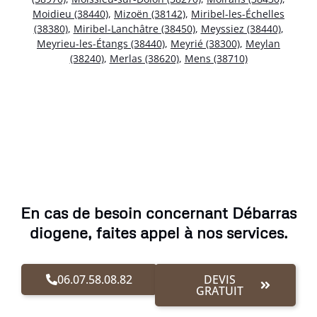
Moidieu (38440)
,
Mizoën (38142)
,
Miribel-les-Échelles
(38380)
,
Miribel-Lanchâtre (38450)
,
Meyssiez (38440)
,
Meyrieu-les-Étangs (38440)
,
Meyrié (38300)
,
Meylan
(38240)
,
Merlas (38620)
,
Mens (38710)
En cas de besoin concernant Débarras
diogene, faites appel à nos services.
06.07.58.08.82
DEVIS
GRATUIT