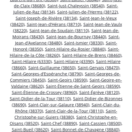
de-Claix (38680)
,
Saint-Just-Chaleyssin (38540)
,
Saint-
Julien-de-Raz (38134)
,
Saint-Julien-de-l’Herms (38122)
,
Saint-Joseph-de-Rivière (38134)
,
Saint-Jean-le-Vieux
(38420)
,
Saint-Jean-d’Hérans (38710)
,
Saint-Jean-de-Vaulx
(38220)
,
Saint-Jean-de-Soudain (38110)
,
Saint-Jean-de-
Moirans (38430)
,
Saint-Jean-de-Bournay (38440)
,
Saint-
Jean-d’Avelanne (38480)
,
Saint-Ismier (38330)
,
Saint-
Honoré (38350)
,
Saint-Hilaire-du-Rosier (38840)
,
Saint-
Hilaire-de-la-Côte (38260)
,
Saint-Hilaire-de-Brens (38460)
,
Saint-Hilaire (63330)
,
Saint-Hilaire (43390)
,
Saint-Hilaire
(38660)
,
Saint-Guillaume (38650)
,
Saint-Gervais (38470)
,
Saint-Georges-d’Espéranche (38790)
,
Saint-Georges-de-
Commiers (38450)
,
Saint-Geoirs (38590)
,
Saint-Geoire-en-
Valdaine (38620)
,
Saint-Étienne-de-Saint-Geoirs (38590)
,
Saint-Étienne-de-Crossey (38960)
,
Saint-Égrève (38120)
,
Saint-Didier-de-la-Tour (38110)
,
Saint-Didier-de-Bizonnes
(38690)
,
Saint-Clair-sur-Galaure (38940)
,
Saint-Clair-du-
Rhône (38370)
,
Saint-Clair-de-la-Tour (38110)
,
Saint-
Christophe-sur-Guiers (38380)
,
Saint-Christophe-en-
Oisans (38520)
,
Saint-Chef (38890)
,
Saint-Cassien (38500)
,
Saint-Bueil (38620)
,
Saint-Bonnet-de-Chavagne (38840)
,