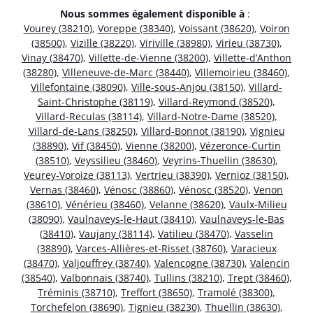
Nous sommes également disponible à
:
Vourey (38210)
,
Voreppe (38340)
,
Voissant (38620)
,
Voiron
(38500)
,
Vizille (38220)
,
Viriville (38980)
,
Virieu (38730)
,
Vinay (38470)
,
Villette-de-Vienne (38200)
,
Villette-d’Anthon
(38280)
,
Villeneuve-de-Marc (38440)
,
Villemoirieu (38460)
,
Villefontaine (38090)
,
Ville-sous-Anjou (38150)
,
Villard-
Saint-Christophe (38119)
,
Villard-Reymond (38520)
,
Villard-Reculas (38114)
,
Villard-Notre-Dame (38520)
,
Villard-de-Lans (38250)
,
Villard-Bonnot (38190)
,
Vignieu
(38890)
,
Vif (38450)
,
Vienne (38200)
,
Vézeronce-Curtin
(38510)
,
Veyssilieu (38460)
,
Veyrins-Thuellin (38630)
,
Veurey-Voroize (38113)
,
Vertrieu (38390)
,
Vernioz (38150)
,
Vernas (38460)
,
Vénosc (38860)
,
Vénosc (38520)
,
Venon
(38610)
,
Vénérieu (38460)
,
Velanne (38620)
,
Vaulx-Milieu
(38090)
,
Vaulnaveys-le-Haut (38410)
,
Vaulnaveys-le-Bas
(38410)
,
Vaujany (38114)
,
Vatilieu (38470)
,
Vasselin
(38890)
,
Varces-Allières-et-Risset (38760)
,
Varacieux
(38470)
,
Valjouffrey (38740)
,
Valencogne (38730)
,
Valencin
(38540)
,
Valbonnais (38740)
,
Tullins (38210)
,
Trept (38460)
,
Tréminis (38710)
,
Treffort (38650)
,
Tramolé (38300)
,
Torchefelon (38690)
,
Tignieu (38230)
,
Thuellin (38630)
,