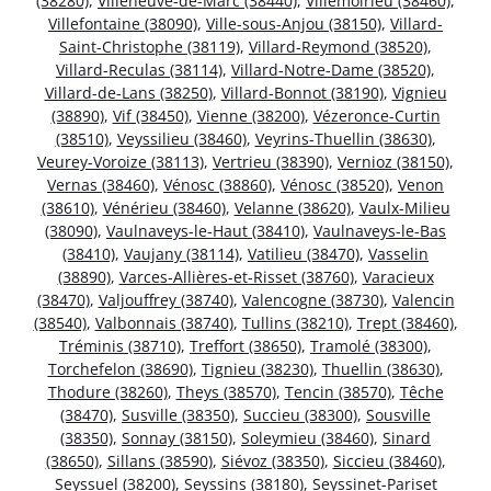
(38280)
,
Villeneuve-de-Marc (38440)
,
Villemoirieu (38460)
,
Villefontaine (38090)
,
Ville-sous-Anjou (38150)
,
Villard-
Saint-Christophe (38119)
,
Villard-Reymond (38520)
,
Villard-Reculas (38114)
,
Villard-Notre-Dame (38520)
,
Villard-de-Lans (38250)
,
Villard-Bonnot (38190)
,
Vignieu
(38890)
,
Vif (38450)
,
Vienne (38200)
,
Vézeronce-Curtin
(38510)
,
Veyssilieu (38460)
,
Veyrins-Thuellin (38630)
,
Veurey-Voroize (38113)
,
Vertrieu (38390)
,
Vernioz (38150)
,
Vernas (38460)
,
Vénosc (38860)
,
Vénosc (38520)
,
Venon
(38610)
,
Vénérieu (38460)
,
Velanne (38620)
,
Vaulx-Milieu
(38090)
,
Vaulnaveys-le-Haut (38410)
,
Vaulnaveys-le-Bas
(38410)
,
Vaujany (38114)
,
Vatilieu (38470)
,
Vasselin
(38890)
,
Varces-Allières-et-Risset (38760)
,
Varacieux
(38470)
,
Valjouffrey (38740)
,
Valencogne (38730)
,
Valencin
(38540)
,
Valbonnais (38740)
,
Tullins (38210)
,
Trept (38460)
,
Tréminis (38710)
,
Treffort (38650)
,
Tramolé (38300)
,
Torchefelon (38690)
,
Tignieu (38230)
,
Thuellin (38630)
,
Thodure (38260)
,
Theys (38570)
,
Tencin (38570)
,
Têche
(38470)
,
Susville (38350)
,
Succieu (38300)
,
Sousville
(38350)
,
Sonnay (38150)
,
Soleymieu (38460)
,
Sinard
(38650)
,
Sillans (38590)
,
Siévoz (38350)
,
Siccieu (38460)
,
Seyssuel (38200)
,
Seyssins (38180)
,
Seyssinet-Pariset