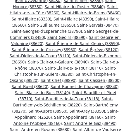
Jean-d’Avelanne (38480)
,
Saint-Ismier (38330)
,
Saint-
Honoré (38350)
,
Saint-Hilaire-du-Rosier (38840)
,
Saint-
Hilaire-de-la-Côte (38260)
,
Saint-Hilaire-de-Brens (38460)
,
Saint-Hilaire (63330)
,
Saint-Hilaire (43390)
,
Saint-Hilaire
(38660)
,
Saint-Guillaume (38650)
,
Saint-Gervais (38470)
,
Saint-Georges-d’Espéranche (38790)
,
Saint-Georges-de-
Commiers (38450)
,
Saint-Geoirs (38590)
,
Saint-Geoire-en-
Valdaine (38620)
,
Saint-Étienne-de-Saint-Geoirs (38590)
,
Saint-Étienne-de-Crossey (38960)
,
Saint-Égrève (38120)
,
Saint-Didier-de-la-Tour (38110)
,
Saint-Didier-de-Bizonnes
(38690)
,
Saint-Clair-sur-Galaure (38940)
,
Saint-Clair-du-
Rhône (38370)
,
Saint-Clair-de-la-Tour (38110)
,
Saint-
Christophe-sur-Guiers (38380)
,
Saint-Christophe-en-
Oisans (38520)
,
Saint-Chef (38890)
,
Saint-Cassien (38500)
,
Saint-Bueil (38620)
,
Saint-Bonnet-de-Chavagne (38840)
,
Saint-Blaise-du-Buis (38140)
,
Saint-Baudille-et-Pipet
(38710)
,
Saint-Baudille-de-la-Tour (38118)
,
Saint-
Barthélemy-de-Séchilienne (38220)
,
Saint-Barthélemy
(38270)
,
Saint-Aupre (38960)
,
Saint-Arey (38350)
,
Saint-
Appolinard (42520)
,
Saint-Appolinard (38160)
,
Saint-
Antoine-l’Abbaye (38160)
,
Saint-André-le-Gaz (38490)
,
Saint-André-en-Royans (38680)
,
Saint-Albin-de-Vaulserre