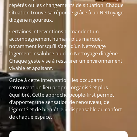
répétés ou les changements de situation. Chaque
situation trouve sa réponse grâce à un Nettoyage
diogene rigoureux.
Certaines interventions demandent un
accompagnement humain plus marqué,
notamment lorsqu’il s’agit d’un Nettoyage
logement insalubre ou d’un Nettoyage diogène.
Chaque geste vise à restaurer un environnement
vivable et apaisant.
Grâce à cette intervention, les occupants
retrouvent un lieu propre, organisé et plus
équilibré. Cette approche people-first permet
d’apporter une sensation de renouveau, de
légèreté et de bien-être indispensable au confort
de chaque espace.