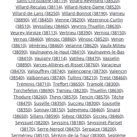
Saint-Christophe (38119)
,
Villard-Reymond (38520)
,
Villard-Reculas (38114)
,
Villard-Notre-Dame (38520)
,
Villard-de-Lans (38250)
,
Villard-Bonnot (38190)
,
Vignieu
(38890)
,
Vif (38450)
,
Vienne (38200)
,
Vézeronce-Curtin
(38510)
,
Veyssilieu (38460)
,
Veyrins-Thuellin (38630)
,
Veurey-Voroize (38113)
,
Vertrieu (38390)
,
Vernioz (38150)
,
Vernas (38460)
,
Vénosc (38860)
,
Vénosc (38520)
,
Venon
(38610)
,
Vénérieu (38460)
,
Velanne (38620)
,
Vaulx-Milieu
(38090)
,
Vaulnaveys-le-Haut (38410)
,
Vaulnaveys-le-Bas
(38410)
,
Vaujany (38114)
,
Vatilieu (38470)
,
Vasselin
(38890)
,
Varces-Allières-et-Risset (38760)
,
Varacieux
(38470)
,
Valjouffrey (38740)
,
Valencogne (38730)
,
Valencin
(38540)
,
Valbonnais (38740)
,
Tullins (38210)
,
Trept (38460)
,
Tréminis (38710)
,
Treffort (38650)
,
Tramolé (38300)
,
Torchefelon (38690)
,
Tignieu (38230)
,
Thuellin (38630)
,
Thodure (38260)
,
Theys (38570)
,
Tencin (38570)
,
Têche
(38470)
,
Susville (38350)
,
Succieu (38300)
,
Sousville
(38350)
,
Sonnay (38150)
,
Soleymieu (38460)
,
Sinard
(38650)
,
Sillans (38590)
,
Siévoz (38350)
,
Siccieu (38460)
,
Seyssuel (38200)
,
Seyssins (38180)
,
Seyssinet-Pariset
(38170)
,
Serre-Nerpol (38470)
,
Serpaize (38200)
,
Sermérieu (38510)
,
Sérézin-de-la-Tour (38300)
,
Septème