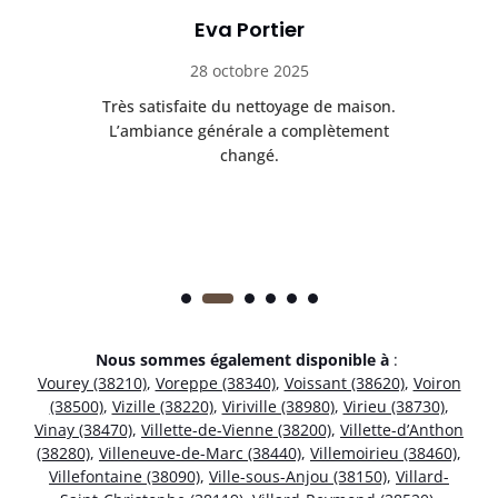
Eva Portier
28 octobre 2025
ble.
Très satisfaite du nettoyage de maison.
Le 
 en
L’ambiance générale a complètement
ret
changé.
Nous sommes également disponible à
:
Vourey (38210)
,
Voreppe (38340)
,
Voissant (38620)
,
Voiron
(38500)
,
Vizille (38220)
,
Viriville (38980)
,
Virieu (38730)
,
Vinay (38470)
,
Villette-de-Vienne (38200)
,
Villette-d’Anthon
(38280)
,
Villeneuve-de-Marc (38440)
,
Villemoirieu (38460)
,
Villefontaine (38090)
,
Ville-sous-Anjou (38150)
,
Villard-