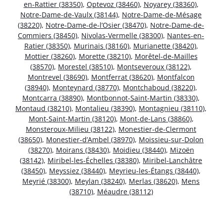
en-Rattier (38350)
,
Optevoz (38460)
,
Noyarey (38360)
,
Notre-Dame-de-Vaulx (38144)
,
Notre-Dame-de-Mésage
(38220)
,
Notre-Dame-de-l’Osier (38470)
,
Notre-Dame-de-
Commiers (38450)
,
Nivolas-Vermelle (38300)
,
Nantes-en-
Ratier (38350)
,
Murinais (38160)
,
Murianette (38420)
,
Mottier (38260)
,
Morette (38210)
,
Morêtel-de-Mailles
(38570)
,
Morestel (38510)
,
Montseveroux (38122)
,
Montrevel (38690)
,
Montferrat (38620)
,
Montfalcon
(38940)
,
Monteynard (38770)
,
Montchaboud (38220)
,
Montcarra (38890)
,
Montbonnot-Saint-Martin (38330)
,
Montaud (38210)
,
Montalieu (38390)
,
Montagnieu (38110)
,
Mont-Saint-Martin (38120)
,
Mont-de-Lans (38860)
,
Monsteroux-Milieu (38122)
,
Monestier-de-Clermont
(38650)
,
Monestier-d’Ambel (38970)
,
Moissieu-sur-Dolon
(38270)
,
Moirans (38430)
,
Moidieu (38440)
,
Mizoën
(38142)
,
Miribel-les-Échelles (38380)
,
Miribel-Lanchâtre
(38450)
,
Meyssiez (38440)
,
Meyrieu-les-Étangs (38440)
,
Meyrié (38300)
,
Meylan (38240)
,
Merlas (38620)
,
Mens
(38710)
,
Méaudre (38112)