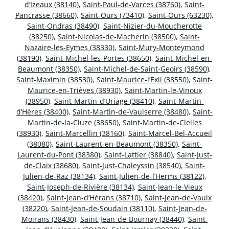
d’Izeaux (38140)
,
Saint-Paul-de-Varces (38760)
,
Saint-
Pancrasse (38660)
,
Saint-Ours (73410)
,
Saint-Ours (63230)
,
Saint-Ondras (38490)
,
Saint-Nizier-du-Moucherotte
(38250)
,
Saint-Nicolas-de-Macherin (38500)
,
Saint-
Nazaire-les-Eymes (38330)
,
Saint-Mury-Monteymond
(38190)
,
Saint-Michel-les-Portes (38650)
,
Saint-Michel-en-
Beaumont (38350)
,
Saint-Michel-de-Saint-Geoirs (38590)
,
Saint-Maximin (38530)
,
Saint-Maurice-l’Exil (38550)
,
Saint-
Maurice-en-Trièves (38930)
,
Saint-Martin-le-Vinoux
(38950)
,
Saint-Martin-d’Uriage (38410)
,
Saint-Martin-
d’Hères (38400)
,
Saint-Martin-de-Vaulserre (38480)
,
Saint-
Martin-de-la-Cluze (38650)
,
Saint-Martin-de-Clelles
(38930)
,
Saint-Marcellin (38160)
,
Saint-Marcel-Bel-Accueil
(38080)
,
Saint-Laurent-en-Beaumont (38350)
,
Saint-
Laurent-du-Pont (38380)
,
Saint-Lattier (38840)
,
Saint-Just-
de-Claix (38680)
,
Saint-Just-Chaleyssin (38540)
,
Saint-
Julien-de-Raz (38134)
,
Saint-Julien-de-l’Herms (38122)
,
Saint-Joseph-de-Rivière (38134)
,
Saint-Jean-le-Vieux
(38420)
,
Saint-Jean-d’Hérans (38710)
,
Saint-Jean-de-Vaulx
(38220)
,
Saint-Jean-de-Soudain (38110)
,
Saint-Jean-de-
Moirans (38430)
,
Saint-Jean-de-Bournay (38440)
,
Saint-