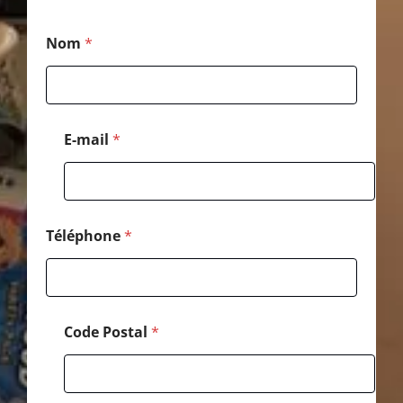
*
Nom
*
P
o
s
t
a
l
E-mail
*
E
-
m
a
i
l
Téléphone
*
Code Postal
*