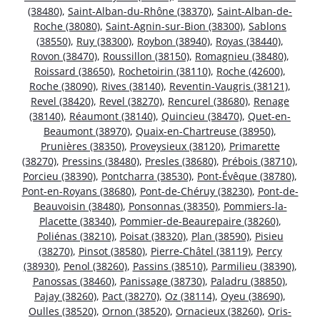
(38480)
,
Saint-Alban-du-Rhône (38370)
,
Saint-Alban-de-
Roche (38080)
,
Saint-Agnin-sur-Bion (38300)
,
Sablons
(38550)
,
Ruy (38300)
,
Roybon (38940)
,
Royas (38440)
,
Rovon (38470)
,
Roussillon (38150)
,
Romagnieu (38480)
,
Roissard (38650)
,
Rochetoirin (38110)
,
Roche (42600)
,
Roche (38090)
,
Rives (38140)
,
Reventin-Vaugris (38121)
,
Revel (38420)
,
Revel (38270)
,
Rencurel (38680)
,
Renage
(38140)
,
Réaumont (38140)
,
Quincieu (38470)
,
Quet-en-
Beaumont (38970)
,
Quaix-en-Chartreuse (38950)
,
Prunières (38350)
,
Proveysieux (38120)
,
Primarette
(38270)
,
Pressins (38480)
,
Presles (38680)
,
Prébois (38710)
,
Porcieu (38390)
,
Pontcharra (38530)
,
Pont-Évêque (38780)
,
Pont-en-Royans (38680)
,
Pont-de-Chéruy (38230)
,
Pont-de-
Beauvoisin (38480)
,
Ponsonnas (38350)
,
Pommiers-la-
Placette (38340)
,
Pommier-de-Beaurepaire (38260)
,
Poliénas (38210)
,
Poisat (38320)
,
Plan (38590)
,
Pisieu
(38270)
,
Pinsot (38580)
,
Pierre-Châtel (38119)
,
Percy
(38930)
,
Penol (38260)
,
Passins (38510)
,
Parmilieu (38390)
,
Panossas (38460)
,
Panissage (38730)
,
Paladru (38850)
,
Pajay (38260)
,
Pact (38270)
,
Oz (38114)
,
Oyeu (38690)
,
Oulles (38520)
,
Ornon (38520)
,
Ornacieux (38260)
,
Oris-