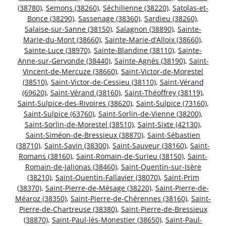
(38780)
,
Semons (38260)
,
Séchilienne (38220)
,
Satolas-et-
Bonce (38290)
,
Sassenage (38360)
,
Sardieu (38260)
,
Salaise-sur-Sanne (38150)
,
Salagnon (38890)
,
Sainte-
Marie-du-Mont (38660)
,
Sainte-Marie-d’Alloix (38660)
,
Sainte-Luce (38970)
,
Sainte-Blandine (38110)
,
Sainte-
Anne-sur-Gervonde (38440)
,
Sainte-Agnès (38190)
,
Saint-
Vincent-de-Mercuze (38660)
,
Saint-Victor-de-Morestel
(38510)
,
Saint-Victor-de-Cessieu (38110)
,
Saint-Vérand
(69620)
,
Saint-Vérand (38160)
,
Saint-Théoffrey (38119)
,
Saint-Sulpice-des-Rivoires (38620)
,
Saint-Sulpice (73160)
,
Saint-Sulpice (63760)
,
Saint-Sorlin-de-Vienne (38200)
,
Saint-Sorlin-de-Morestel (38510)
,
Saint-Sixte (42130)
,
Saint-Siméon-de-Bressieux (38870)
,
Saint-Sébastien
(38710)
,
Saint-Savin (38300)
,
Saint-Sauveur (38160)
,
Saint-
Romans (38160)
,
Saint-Romain-de-Surieu (38150)
,
Saint-
Romain-de-Jalionas (38460)
,
Saint-Quentin-sur-Isère
(38210)
,
Saint-Quentin-Fallavier (38070)
,
Saint-Prim
(38370)
,
Saint-Pierre-de-Mésage (38220)
,
Saint-Pierre-de-
Méaroz (38350)
,
Saint-Pierre-de-Chérennes (38160)
,
Saint-
Pierre-de-Chartreuse (38380)
,
Saint-Pierre-de-Bressieux
(38870)
,
Saint-Paul-lès-Monestier (38650)
,
Saint-Paul-