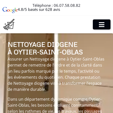
Téléphone :
06.07.58.08.82
4.8/5 basés sur 628 avis
NETTOYAGE DIOGENE
À OYTIER-SAINT-OBLAS
Assurer un Nettoyage diogene à Oytier-Saint-Oblas
permet de remettre de l’ordre et de la clarté dans
un lieu parfois marqué par le temps, l’activité ou
les événements du quotidien. Chaque prestation
de Nettoyage diogene vise à transformer l’espace
de manière durable.
Dans un département dynamique comme Oytier-
Saint-Oblas, les besoins évoluent constamment
selon les rythmes de vie, les travaux, les passages