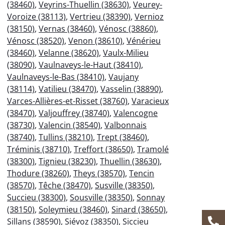
(38460)
,
Veyrins-Thuellin (38630)
,
Veurey-
Voroize (38113)
,
Vertrieu (38390)
,
Vernioz
(38150)
,
Vernas (38460)
,
Vénosc (38860)
,
Vénosc (38520)
,
Venon (38610)
,
Vénérieu
(38460)
,
Velanne (38620)
,
Vaulx-Milieu
(38090)
,
Vaulnaveys-le-Haut (38410)
,
Vaulnaveys-le-Bas (38410)
,
Vaujany
(38114)
,
Vatilieu (38470)
,
Vasselin (38890)
,
Varces-Allières-et-Risset (38760)
,
Varacieux
(38470)
,
Valjouffrey (38740)
,
Valencogne
(38730)
,
Valencin (38540)
,
Valbonnais
(38740)
,
Tullins (38210)
,
Trept (38460)
,
Tréminis (38710)
,
Treffort (38650)
,
Tramolé
(38300)
,
Tignieu (38230)
,
Thuellin (38630)
,
Thodure (38260)
,
Theys (38570)
,
Tencin
(38570)
,
Têche (38470)
,
Susville (38350)
,
Succieu (38300)
,
Sousville (38350)
,
Sonnay
(38150)
,
Soleymieu (38460)
,
Sinard (38650)
,
Sillans (38590)
,
Siévoz (38350)
,
Siccieu