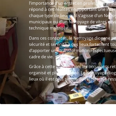
l’importance d’un entretien professionnel a
répond à ces réalités en apportant une inte
chaque type de lieu, qu’il s’agisse d’un Net
municipaux ou d’un Nettoyage de vitres et 
technique maîtrisée.
Dans ces contextes, le Nettoyage diogene p
sécurité et sérénité à des lieux fortement tou
d’apporter une transformation respectueuse
cadre de vie.
Grâce à cette intervention, les occupants re
organisé et plus équilibré. Le Nettoyage dio
lieux où il est plus simple de respirer, se re