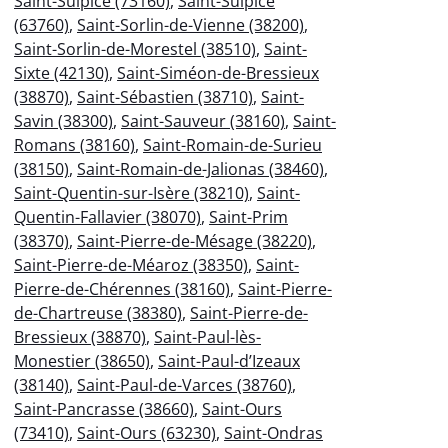
Saint-Sulpice (73160)
,
Saint-Sulpice
(63760)
,
Saint-Sorlin-de-Vienne (38200)
,
Saint-Sorlin-de-Morestel (38510)
,
Saint-
Sixte (42130)
,
Saint-Siméon-de-Bressieux
(38870)
,
Saint-Sébastien (38710)
,
Saint-
Savin (38300)
,
Saint-Sauveur (38160)
,
Saint-
Romans (38160)
,
Saint-Romain-de-Surieu
(38150)
,
Saint-Romain-de-Jalionas (38460)
,
Saint-Quentin-sur-Isère (38210)
,
Saint-
Quentin-Fallavier (38070)
,
Saint-Prim
(38370)
,
Saint-Pierre-de-Mésage (38220)
,
Saint-Pierre-de-Méaroz (38350)
,
Saint-
Pierre-de-Chérennes (38160)
,
Saint-Pierre-
de-Chartreuse (38380)
,
Saint-Pierre-de-
Bressieux (38870)
,
Saint-Paul-lès-
Monestier (38650)
,
Saint-Paul-d’Izeaux
(38140)
,
Saint-Paul-de-Varces (38760)
,
Saint-Pancrasse (38660)
,
Saint-Ours
(73410)
,
Saint-Ours (63230)
,
Saint-Ondras