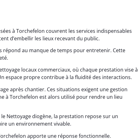
sées à Torchefelon couvrent les services indispensables
nt d’embellir les lieux recevant du public.
ns répond au manque de temps pour entretenir. Cette
eté.
Nettoyage locaux commerciaux, où chaque prestation vise à
ana Gresset
Noham Giraudet
n espace propre contribue à la fluidité des interactions.
 décembre 2025
16 octobre 2025
age après chantier. Ces situations exigent une gestion
age après chantier
Nettoyage d’appartement
 à Torchefelon est alors utilisé pour rendre un lieu
ssi. Tout a été remis
impeccable. Une vraie
tat rapidement et
sensation de fraîcheur en
 le Nettoyage diogène, la prestation repose sur un
proprement.
rentrant chez soi.
uire un environnement vivable.
orchefelon apporte une réponse fonctionnelle.