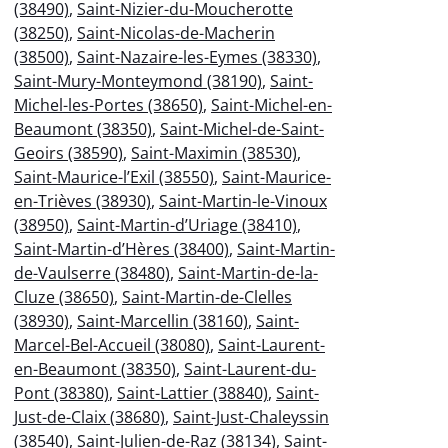
(38490)
,
Saint-Nizier-du-Moucherotte
(38250)
,
Saint-Nicolas-de-Macherin
(38500)
,
Saint-Nazaire-les-Eymes (38330)
,
Saint-Mury-Monteymond (38190)
,
Saint-
Michel-les-Portes (38650)
,
Saint-Michel-en-
Beaumont (38350)
,
Saint-Michel-de-Saint-
Geoirs (38590)
,
Saint-Maximin (38530)
,
Saint-Maurice-l’Exil (38550)
,
Saint-Maurice-
en-Trièves (38930)
,
Saint-Martin-le-Vinoux
(38950)
,
Saint-Martin-d’Uriage (38410)
,
Saint-Martin-d’Hères (38400)
,
Saint-Martin-
de-Vaulserre (38480)
,
Saint-Martin-de-la-
Cluze (38650)
,
Saint-Martin-de-Clelles
(38930)
,
Saint-Marcellin (38160)
,
Saint-
Marcel-Bel-Accueil (38080)
,
Saint-Laurent-
en-Beaumont (38350)
,
Saint-Laurent-du-
Pont (38380)
,
Saint-Lattier (38840)
,
Saint-
Just-de-Claix (38680)
,
Saint-Just-Chaleyssin
(38540)
,
Saint-Julien-de-Raz (38134)
,
Saint-