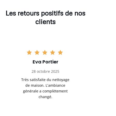
Les retours positifs de nos
clients
Eva Portier
Arthu
28 octobre 2025
11 no
Très satisfaite du nettoyage
Le nettoya
de maison. L’ambiance
permis d
générale a complètement
cadre de t
changé.
m