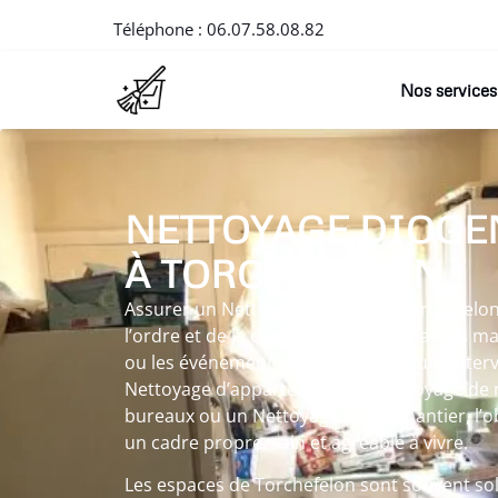
Téléphone :
06.07.58.08.82
Nos services
NETTOYAGE DIOGE
À TORCHEFELON
Assurer un Nettoyage diogene à Torchefelo
l’ordre et de la clarté dans un lieu parfois ma
ou les événements du quotidien. Que l’inte
Nettoyage d’appartement, un Nettoyage de 
bureaux ou un Nettoyage après chantier, l’ob
un cadre propre, sain et agréable à vivre.
Les espaces de Torchefelon sont souvent soll