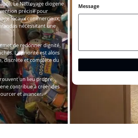
dapté. Le Nettoyage diogene
Message
rvention précise pour
toyage locaux commerciaux,
vérandas nécessitant une
ermet de redonner dignité,
chés. La priorité est alors
, discrète et complète du
trouvent un lieu propre,
gene contribue à créer des
ssourcer et avancer.