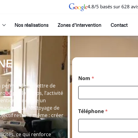
4.8/5 basés sur 628 avi
Nos réalisations
Zones d’intervention
Contact
NE
Nom
*
n permet de remettre de
rqué par le temps, l’activité
rvention concerne un
maisons, un Nettoyage de
Téléphone
*
jectif reste le même : créer
icités, ce qui renforce