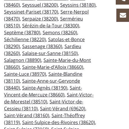
(38460)
,
Seyssuel (38200)
,
Seyssins (38180)
,
Seyssinet-Pariset (38170)
,
Serre-Nerpol
(38470)
,
Serpaize (38200)
,
Sermérieu
(38510)
,
Sérézin-de-la-Tour (38300)
,
Septème (38780)
,
Semons (38260)
,
Séchilienne (38220)
,
Satolas-et-Bonce
(38290)
,
Sassenage (38360)
,
Sardieu
(38260)
,
Salaise-sur-Sanne (38150)
,
Salagnon (38890)
,
Sainte-Marie-du-Mont
(38660)
,
Sainte-Marie-d’Alloix (38660)
,
Sainte-Luce (38970)
,
Sainte-Blandine
(38110)
,
Sainte-Anne-sur-Gervonde
(38440)
,
Sainte-Agnès (38190)
,
Saint-
Vincent-de-Mercuze (38660)
,
Saint-Victor-
de-Morestel (38510)
,
Saint-Victor-de-
Cessieu (38110)
,
Saint-Vérand (69620)
,
Saint-Vérand (38160)
,
Saint-Théoffrey
(38119)
,
Saint-Sulpice-des-Rivoires (38620)
,