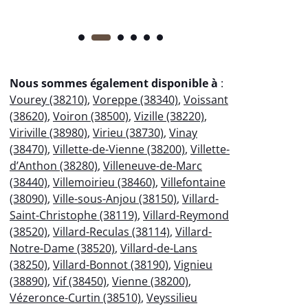
Nous sommes également disponible à
:
Vourey (38210)
,
Voreppe (38340)
,
Voissant
(38620)
,
Voiron (38500)
,
Vizille (38220)
,
Viriville (38980)
,
Virieu (38730)
,
Vinay
(38470)
,
Villette-de-Vienne (38200)
,
Villette-
d’Anthon (38280)
,
Villeneuve-de-Marc
(38440)
,
Villemoirieu (38460)
,
Villefontaine
(38090)
,
Ville-sous-Anjou (38150)
,
Villard-
Saint-Christophe (38119)
,
Villard-Reymond
(38520)
,
Villard-Reculas (38114)
,
Villard-
Notre-Dame (38520)
,
Villard-de-Lans
(38250)
,
Villard-Bonnot (38190)
,
Vignieu
(38890)
,
Vif (38450)
,
Vienne (38200)
,
Vézeronce-Curtin (38510)
,
Veyssilieu