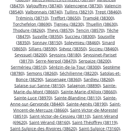
(38470)
,
Valjouffrey (38740)
,
Valencogne (38730)
,
Valencin
(38540)
,
Valbonnais (38740)
,
Tullins (38210)
,
Trept (38460)
,
Tréminis (38710)
,
Treffort (38650)
,
Tramolé (38300)
,
Torchefelon (38690)
,
Tignieu (38230)
,
Thuellin (38630)
,
Thodure (38260)
,
Theys (38570)
,
Tencin (38570)
,
Têche
(38470)
,
Susville (38350)
,
Succieu (38300)
,
Sousville
(38350)
,
Sonnay (38150)
,
Soleymieu (38460)
,
Sinard
(38650)
,
Sillans (38590)
,
Siévoz (38350)
,
Siccieu (38460)
,
Seyssuel (38200)
,
Seyssins (38180)
,
Seyssinet-Pariset
(38170)
,
Serre-Nerpol (38470)
,
Serpaize (38200)
,
Sermérieu (38510)
,
Sérézin-de-la-Tour (38300)
,
Septème
(38780)
,
Semons (38260)
,
Séchilienne (38220)
,
Satolas-et-
Bonce (38290)
,
Sassenage (38360)
,
Sardieu (38260)
,
Salaise-sur-Sanne (38150)
,
Salagnon (38890)
,
Sainte-
Marie-du-Mont (38660)
,
Sainte-Marie-d’Alloix (38660)
,
Sainte-Luce (38970)
,
Sainte-Blandine (38110)
,
Sainte-
Anne-sur-Gervonde (38440)
,
Sainte-Agnès (38190)
,
Saint-
Vincent-de-Mercuze (38660)
,
Saint-Victor-de-Morestel
(38510)
,
Saint-Victor-de-Cessieu (38110)
,
Saint-Vérand
(69620)
,
Saint-Vérand (38160)
,
Saint-Théoffrey (38119)
,
Saint-Sulpice-des-Rivoires (38620)
,
Saint-Sulpice (73160)
,