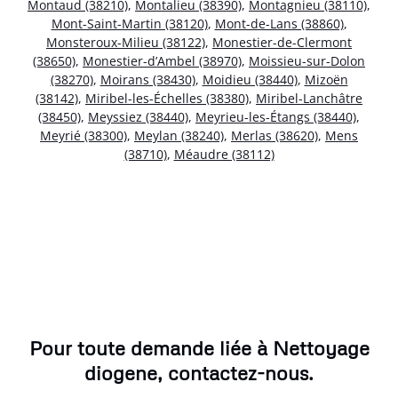
Montaud (38210)
,
Montalieu (38390)
,
Montagnieu (38110)
,
Mont-Saint-Martin (38120)
,
Mont-de-Lans (38860)
,
Monsteroux-Milieu (38122)
,
Monestier-de-Clermont
(38650)
,
Monestier-d’Ambel (38970)
,
Moissieu-sur-Dolon
(38270)
,
Moirans (38430)
,
Moidieu (38440)
,
Mizoën
(38142)
,
Miribel-les-Échelles (38380)
,
Miribel-Lanchâtre
(38450)
,
Meyssiez (38440)
,
Meyrieu-les-Étangs (38440)
,
Meyrié (38300)
,
Meylan (38240)
,
Merlas (38620)
,
Mens
(38710)
,
Méaudre (38112)
Pour toute demande liée à Nettoyage
diogene, contactez-nous.