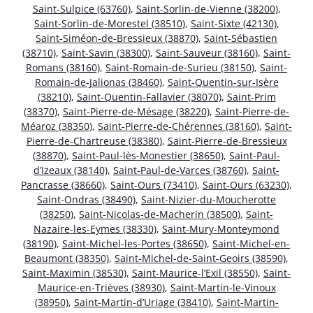
Saint-Sulpice (63760)
,
Saint-Sorlin-de-Vienne (38200)
,
Saint-Sorlin-de-Morestel (38510)
,
Saint-Sixte (42130)
,
Saint-Siméon-de-Bressieux (38870)
,
Saint-Sébastien
(38710)
,
Saint-Savin (38300)
,
Saint-Sauveur (38160)
,
Saint-
Romans (38160)
,
Saint-Romain-de-Surieu (38150)
,
Saint-
Romain-de-Jalionas (38460)
,
Saint-Quentin-sur-Isère
(38210)
,
Saint-Quentin-Fallavier (38070)
,
Saint-Prim
(38370)
,
Saint-Pierre-de-Mésage (38220)
,
Saint-Pierre-de-
Méaroz (38350)
,
Saint-Pierre-de-Chérennes (38160)
,
Saint-
Pierre-de-Chartreuse (38380)
,
Saint-Pierre-de-Bressieux
(38870)
,
Saint-Paul-lès-Monestier (38650)
,
Saint-Paul-
d’Izeaux (38140)
,
Saint-Paul-de-Varces (38760)
,
Saint-
Pancrasse (38660)
,
Saint-Ours (73410)
,
Saint-Ours (63230)
,
Saint-Ondras (38490)
,
Saint-Nizier-du-Moucherotte
(38250)
,
Saint-Nicolas-de-Macherin (38500)
,
Saint-
Nazaire-les-Eymes (38330)
,
Saint-Mury-Monteymond
(38190)
,
Saint-Michel-les-Portes (38650)
,
Saint-Michel-en-
Beaumont (38350)
,
Saint-Michel-de-Saint-Geoirs (38590)
,
Saint-Maximin (38530)
,
Saint-Maurice-l’Exil (38550)
,
Saint-
Maurice-en-Trièves (38930)
,
Saint-Martin-le-Vinoux
(38950)
,
Saint-Martin-d’Uriage (38410)
,
Saint-Martin-