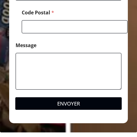
e
Code Postal
*
Message
ENVOYER