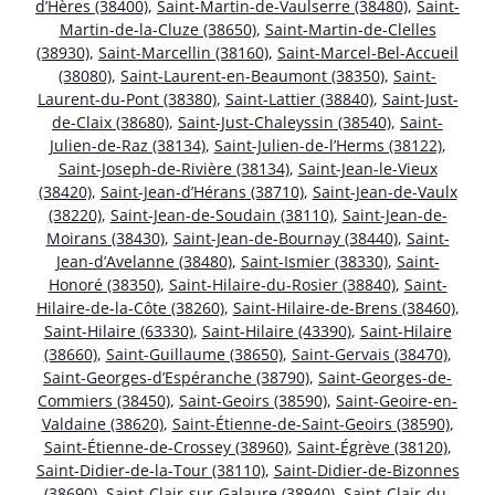
d’Hères (38400)
,
Saint-Martin-de-Vaulserre (38480)
,
Saint-
Martin-de-la-Cluze (38650)
,
Saint-Martin-de-Clelles
(38930)
,
Saint-Marcellin (38160)
,
Saint-Marcel-Bel-Accueil
(38080)
,
Saint-Laurent-en-Beaumont (38350)
,
Saint-
Laurent-du-Pont (38380)
,
Saint-Lattier (38840)
,
Saint-Just-
de-Claix (38680)
,
Saint-Just-Chaleyssin (38540)
,
Saint-
Julien-de-Raz (38134)
,
Saint-Julien-de-l’Herms (38122)
,
Saint-Joseph-de-Rivière (38134)
,
Saint-Jean-le-Vieux
(38420)
,
Saint-Jean-d’Hérans (38710)
,
Saint-Jean-de-Vaulx
(38220)
,
Saint-Jean-de-Soudain (38110)
,
Saint-Jean-de-
Moirans (38430)
,
Saint-Jean-de-Bournay (38440)
,
Saint-
Jean-d’Avelanne (38480)
,
Saint-Ismier (38330)
,
Saint-
Honoré (38350)
,
Saint-Hilaire-du-Rosier (38840)
,
Saint-
Hilaire-de-la-Côte (38260)
,
Saint-Hilaire-de-Brens (38460)
,
Saint-Hilaire (63330)
,
Saint-Hilaire (43390)
,
Saint-Hilaire
(38660)
,
Saint-Guillaume (38650)
,
Saint-Gervais (38470)
,
Saint-Georges-d’Espéranche (38790)
,
Saint-Georges-de-
Commiers (38450)
,
Saint-Geoirs (38590)
,
Saint-Geoire-en-
Valdaine (38620)
,
Saint-Étienne-de-Saint-Geoirs (38590)
,
Saint-Étienne-de-Crossey (38960)
,
Saint-Égrève (38120)
,
Saint-Didier-de-la-Tour (38110)
,
Saint-Didier-de-Bizonnes
(38690)
,
Saint-Clair-sur-Galaure (38940)
,
Saint-Clair-du-