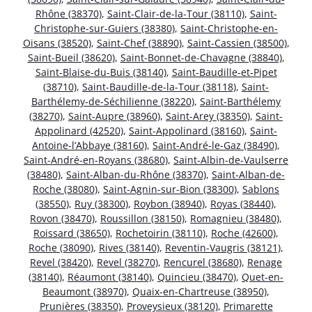
Rhône (38370)
,
Saint-Clair-de-la-Tour (38110)
,
Saint-
Christophe-sur-Guiers (38380)
,
Saint-Christophe-en-
Oisans (38520)
,
Saint-Chef (38890)
,
Saint-Cassien (38500)
,
Saint-Bueil (38620)
,
Saint-Bonnet-de-Chavagne (38840)
,
Saint-Blaise-du-Buis (38140)
,
Saint-Baudille-et-Pipet
(38710)
,
Saint-Baudille-de-la-Tour (38118)
,
Saint-
Barthélemy-de-Séchilienne (38220)
,
Saint-Barthélemy
(38270)
,
Saint-Aupre (38960)
,
Saint-Arey (38350)
,
Saint-
Appolinard (42520)
,
Saint-Appolinard (38160)
,
Saint-
Antoine-l’Abbaye (38160)
,
Saint-André-le-Gaz (38490)
,
Saint-André-en-Royans (38680)
,
Saint-Albin-de-Vaulserre
(38480)
,
Saint-Alban-du-Rhône (38370)
,
Saint-Alban-de-
Roche (38080)
,
Saint-Agnin-sur-Bion (38300)
,
Sablons
(38550)
,
Ruy (38300)
,
Roybon (38940)
,
Royas (38440)
,
Rovon (38470)
,
Roussillon (38150)
,
Romagnieu (38480)
,
Roissard (38650)
,
Rochetoirin (38110)
,
Roche (42600)
,
Roche (38090)
,
Rives (38140)
,
Reventin-Vaugris (38121)
,
Revel (38420)
,
Revel (38270)
,
Rencurel (38680)
,
Renage
(38140)
,
Réaumont (38140)
,
Quincieu (38470)
,
Quet-en-
Beaumont (38970)
,
Quaix-en-Chartreuse (38950)
,
Prunières (38350)
,
Proveysieux (38120)
,
Primarette