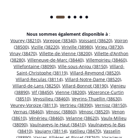
Nous sommes également disponible à
:
Vourey (38210)
,
Voreppe (38340)
,
Voissant (38620)
,
Voiron
(38500)
,
Vizille (38220)
,
Viriville (38980)
,
Virieu (38730)
,
Vinay (38470)
,
Villette-de-Vienne (38200)
,
Villette-d’Anthon
(38280)
,
Villeneuve-de-Marc (38440)
,
Villemoirieu (38460)
,
Villefontaine (38090)
,
Ville-sous-Anjou (38150)
,
Villard-
Saint-Christophe (38119)
,
Villard-Reymond (38520)
,
Villard-Reculas (38114)
,
Villard-Notre-Dame (38520)
,
Villard-de-Lans (38250)
,
Villard-Bonnot (38190)
,
Vignieu
(38890)
,
Vif (38450)
,
Vienne (38200)
,
Vézeronce-Curtin
(38510)
,
Veyssilieu (38460)
,
Veyrins-Thuellin (38630)
,
Veurey-Voroize (38113)
,
Vertrieu (38390)
,
Vernioz (38150)
,
Vernas (38460)
,
Vénosc (38860)
,
Vénosc (38520)
,
Venon
(38610)
,
Vénérieu (38460)
,
Velanne (38620)
,
Vaulx-Milieu
(38090)
,
Vaulnaveys-le-Haut (38410)
,
Vaulnaveys-le-Bas
(38410)
,
Vaujany (38114)
,
Vatilieu (38470)
,
Vasselin
(38890)
,
Varces-Allières-et-Risset (38760)
,
Varacieux