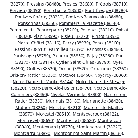
(38270)
,
Pressins (38480)
,
Presles (38680)
,
Prébois (38710)
,
Porcieu (38390)
,
Pontcharra (38530)
,
Pont-Évêque (38780)
,
Pont-de-Chéruy (38230)
,
Pont-de-Beauvoisin (38480)
,
Ponsonnas (38350)
,
Pommiers-la-Placette (38340)
,
Pommier-de-Beaurepaire (38260)
,
Poliénas (38210)
,
Poisat
(38320)
,
Plan (38590)
,
Pisieu (38270)
,
Pinsot (38580)
,
Pierre-Châtel (38119)
,
Percy (38930)
,
Penol (38260)
,
Passins (38510)
,
Parmilieu (38390)
,
Panossas (38460)
,
Panissage (38730)
,
Paladru (38850)
,
Pajay (38260)
,
Pact
(38270)
,
Oz (38114)
,
Oytier-Saint-Oblas (38780)
,
Oyeu
(38690)
,
Oulles (38520)
,
Ornon (38520)
,
Ornacieux (38260)
,
Oris-en-Rattier (38350)
,
Optevoz (38460)
,
Noyarey (38360)
,
Notre-Dame-de-Vaulx (38144)
,
Notre-Dame-de-Mésage
(38220)
,
Notre-Dame-de-l’Osier (38470)
,
Notre-Dame-de-
Commiers (38450)
,
Nivolas-Vermelle (38300)
,
Nantes-en-
Ratier (38350)
,
Murinais (38160)
,
Murianette (38420)
,
Mottier (38260)
,
Morette (38210)
,
Morêtel-de-Mailles
(38570)
,
Morestel (38510)
,
Montseveroux (38122)
,
Montrevel (38690)
,
Montferrat (38620)
,
Montfalcon
(38940)
,
Monteynard (38770)
,
Montchaboud (38220)
,
Montcarra (38890)
,
Montbonnot-Saint-Martin (38330)
,