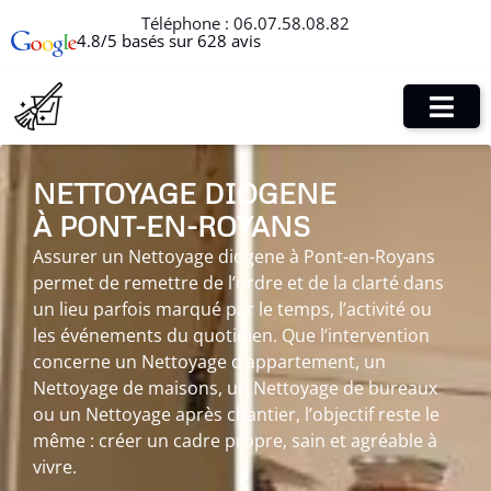
Téléphone :
06.07.58.08.82
4.8/5 basés sur 628 avis
NETTOYAGE DIOGENE
À PONT-EN-ROYANS
Assurer un Nettoyage diogene à Pont-en-Royans
permet de remettre de l’ordre et de la clarté dans
un lieu parfois marqué par le temps, l’activité ou
les événements du quotidien. Que l’intervention
concerne un Nettoyage d’appartement, un
Nettoyage de maisons, un Nettoyage de bureaux
ou un Nettoyage après chantier, l’objectif reste le
même : créer un cadre propre, sain et agréable à
vivre.