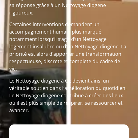
sa réponse grâce à un Nettoyage diogene
rigoureux.
Certaines interventions demandent un
accompagnement humain plus marqué,
notamment lorsqu’il s’agit d’un Nettoyage
logement insalubre ou d’un Nettoyage diogène. La
priorité est alors d’apporter une transformation
respectueuse, discrète et complète du cadre de
vie.
Le Nettoyage diogene à Oz devient ainsi un
véritable soutien dans l’amélioration du quotidien.
Le Nettoyage diogene contribue à créer des lieux
où il est plus simple de respirer, se ressourcer et
avancer.