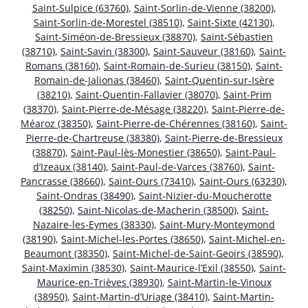
Saint-Sulpice (63760)
,
Saint-Sorlin-de-Vienne (38200)
,
Saint-Sorlin-de-Morestel (38510)
,
Saint-Sixte (42130)
,
Saint-Siméon-de-Bressieux (38870)
,
Saint-Sébastien
(38710)
,
Saint-Savin (38300)
,
Saint-Sauveur (38160)
,
Saint-
Romans (38160)
,
Saint-Romain-de-Surieu (38150)
,
Saint-
Romain-de-Jalionas (38460)
,
Saint-Quentin-sur-Isère
(38210)
,
Saint-Quentin-Fallavier (38070)
,
Saint-Prim
(38370)
,
Saint-Pierre-de-Mésage (38220)
,
Saint-Pierre-de-
Méaroz (38350)
,
Saint-Pierre-de-Chérennes (38160)
,
Saint-
Pierre-de-Chartreuse (38380)
,
Saint-Pierre-de-Bressieux
(38870)
,
Saint-Paul-lès-Monestier (38650)
,
Saint-Paul-
d’Izeaux (38140)
,
Saint-Paul-de-Varces (38760)
,
Saint-
Pancrasse (38660)
,
Saint-Ours (73410)
,
Saint-Ours (63230)
,
Saint-Ondras (38490)
,
Saint-Nizier-du-Moucherotte
(38250)
,
Saint-Nicolas-de-Macherin (38500)
,
Saint-
Nazaire-les-Eymes (38330)
,
Saint-Mury-Monteymond
(38190)
,
Saint-Michel-les-Portes (38650)
,
Saint-Michel-en-
Beaumont (38350)
,
Saint-Michel-de-Saint-Geoirs (38590)
,
Saint-Maximin (38530)
,
Saint-Maurice-l’Exil (38550)
,
Saint-
Maurice-en-Trièves (38930)
,
Saint-Martin-le-Vinoux
(38950)
,
Saint-Martin-d’Uriage (38410)
,
Saint-Martin-