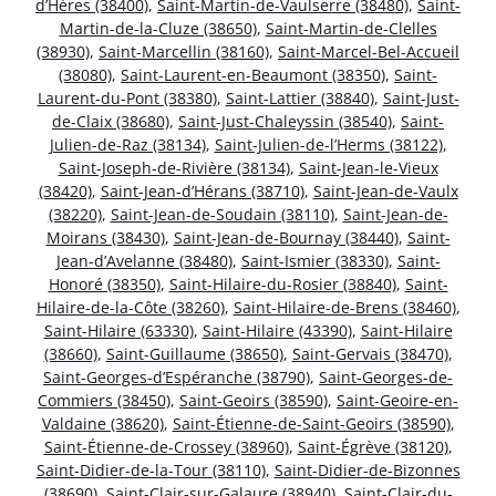
d’Hères (38400)
,
Saint-Martin-de-Vaulserre (38480)
,
Saint-
Martin-de-la-Cluze (38650)
,
Saint-Martin-de-Clelles
(38930)
,
Saint-Marcellin (38160)
,
Saint-Marcel-Bel-Accueil
(38080)
,
Saint-Laurent-en-Beaumont (38350)
,
Saint-
Laurent-du-Pont (38380)
,
Saint-Lattier (38840)
,
Saint-Just-
de-Claix (38680)
,
Saint-Just-Chaleyssin (38540)
,
Saint-
Julien-de-Raz (38134)
,
Saint-Julien-de-l’Herms (38122)
,
Saint-Joseph-de-Rivière (38134)
,
Saint-Jean-le-Vieux
(38420)
,
Saint-Jean-d’Hérans (38710)
,
Saint-Jean-de-Vaulx
(38220)
,
Saint-Jean-de-Soudain (38110)
,
Saint-Jean-de-
Moirans (38430)
,
Saint-Jean-de-Bournay (38440)
,
Saint-
Jean-d’Avelanne (38480)
,
Saint-Ismier (38330)
,
Saint-
Honoré (38350)
,
Saint-Hilaire-du-Rosier (38840)
,
Saint-
Hilaire-de-la-Côte (38260)
,
Saint-Hilaire-de-Brens (38460)
,
Saint-Hilaire (63330)
,
Saint-Hilaire (43390)
,
Saint-Hilaire
(38660)
,
Saint-Guillaume (38650)
,
Saint-Gervais (38470)
,
Saint-Georges-d’Espéranche (38790)
,
Saint-Georges-de-
Commiers (38450)
,
Saint-Geoirs (38590)
,
Saint-Geoire-en-
Valdaine (38620)
,
Saint-Étienne-de-Saint-Geoirs (38590)
,
Saint-Étienne-de-Crossey (38960)
,
Saint-Égrève (38120)
,
Saint-Didier-de-la-Tour (38110)
,
Saint-Didier-de-Bizonnes
(38690)
,
Saint-Clair-sur-Galaure (38940)
,
Saint-Clair-du-