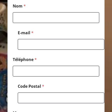
*
Nom
*
N
o
m
*
E-mail
*
Téléphone
*
Code Postal
*