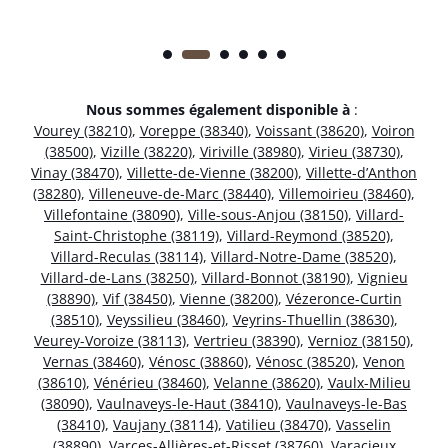
Nous sommes également disponible à
:
Vourey (38210)
,
Voreppe (38340)
,
Voissant (38620)
,
Voiron
(38500)
,
Vizille (38220)
,
Viriville (38980)
,
Virieu (38730)
,
Vinay (38470)
,
Villette-de-Vienne (38200)
,
Villette-d’Anthon
(38280)
,
Villeneuve-de-Marc (38440)
,
Villemoirieu (38460)
,
Villefontaine (38090)
,
Ville-sous-Anjou (38150)
,
Villard-
Saint-Christophe (38119)
,
Villard-Reymond (38520)
,
Villard-Reculas (38114)
,
Villard-Notre-Dame (38520)
,
Villard-de-Lans (38250)
,
Villard-Bonnot (38190)
,
Vignieu
(38890)
,
Vif (38450)
,
Vienne (38200)
,
Vézeronce-Curtin
(38510)
,
Veyssilieu (38460)
,
Veyrins-Thuellin (38630)
,
Veurey-Voroize (38113)
,
Vertrieu (38390)
,
Vernioz (38150)
,
Vernas (38460)
,
Vénosc (38860)
,
Vénosc (38520)
,
Venon
(38610)
,
Vénérieu (38460)
,
Velanne (38620)
,
Vaulx-Milieu
(38090)
,
Vaulnaveys-le-Haut (38410)
,
Vaulnaveys-le-Bas
(38410)
,
Vaujany (38114)
,
Vatilieu (38470)
,
Vasselin
(38890)
,
Varces-Allières-et-Risset (38760)
,
Varacieux