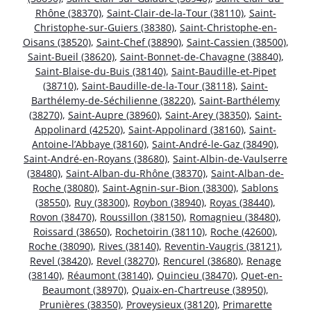
Rhône (38370)
,
Saint-Clair-de-la-Tour (38110)
,
Saint-
Christophe-sur-Guiers (38380)
,
Saint-Christophe-en-
Oisans (38520)
,
Saint-Chef (38890)
,
Saint-Cassien (38500)
,
Saint-Bueil (38620)
,
Saint-Bonnet-de-Chavagne (38840)
,
Saint-Blaise-du-Buis (38140)
,
Saint-Baudille-et-Pipet
(38710)
,
Saint-Baudille-de-la-Tour (38118)
,
Saint-
Barthélemy-de-Séchilienne (38220)
,
Saint-Barthélemy
(38270)
,
Saint-Aupre (38960)
,
Saint-Arey (38350)
,
Saint-
Appolinard (42520)
,
Saint-Appolinard (38160)
,
Saint-
Antoine-l’Abbaye (38160)
,
Saint-André-le-Gaz (38490)
,
Saint-André-en-Royans (38680)
,
Saint-Albin-de-Vaulserre
(38480)
,
Saint-Alban-du-Rhône (38370)
,
Saint-Alban-de-
Roche (38080)
,
Saint-Agnin-sur-Bion (38300)
,
Sablons
(38550)
,
Ruy (38300)
,
Roybon (38940)
,
Royas (38440)
,
Rovon (38470)
,
Roussillon (38150)
,
Romagnieu (38480)
,
Roissard (38650)
,
Rochetoirin (38110)
,
Roche (42600)
,
Roche (38090)
,
Rives (38140)
,
Reventin-Vaugris (38121)
,
Revel (38420)
,
Revel (38270)
,
Rencurel (38680)
,
Renage
(38140)
,
Réaumont (38140)
,
Quincieu (38470)
,
Quet-en-
Beaumont (38970)
,
Quaix-en-Chartreuse (38950)
,
Prunières (38350)
,
Proveysieux (38120)
,
Primarette