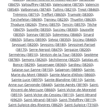
(38470)
,
Valjouffrey (38740)
,
Valencogne (38730)
,
Valencin
(38540)
,
Valbonnais (38740)
,
Tullins (38210)
,
Trept (38460)
,
Tréminis (38710)
,
Treffort (38650)
,
Tramolé (38300)
,
Torchefelon (38690)
,
Tignieu (38230)
,
Thuellin (38630)
,
Thodure (38260)
,
Theys (38570)
,
Tencin (38570)
,
Têche
(38470)
,
Susville (38350)
,
Succieu (38300)
,
Sousville
(38350)
,
Sonnay (38150)
,
Soleymieu (38460)
,
Sinard
(38650)
,
Sillans (38590)
,
Siévoz (38350)
,
Siccieu (38460)
,
Seyssuel (38200)
,
Seyssins (38180)
,
Seyssinet-Pariset
(38170)
,
Serre-Nerpol (38470)
,
Serpaize (38200)
,
Sermérieu (38510)
,
Sérézin-de-la-Tour (38300)
,
Septème
(38780)
,
Semons (38260)
,
Séchilienne (38220)
,
Satolas-et-
Bonce (38290)
,
Sassenage (38360)
,
Sardieu (38260)
,
Salaise-sur-Sanne (38150)
,
Salagnon (38890)
,
Sainte-
Marie-du-Mont (38660)
,
Sainte-Marie-d’Alloix (38660)
,
Sainte-Luce (38970)
,
Sainte-Blandine (38110)
,
Sainte-
Anne-sur-Gervonde (38440)
,
Sainte-Agnès (38190)
,
Saint-
Vincent-de-Mercuze (38660)
,
Saint-Victor-de-Morestel
(38510)
,
Saint-Victor-de-Cessieu (38110)
,
Saint-Vérand
(69620)
,
Saint-Vérand (38160)
,
Saint-Théoffrey (38119)
,
Saint-Sulpice-des-Rivoires (38620)
,
Saint-Sulpice (73160)
,