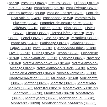
(38270)
,
Pressins (38480)
,
Presles (38680)
,
Prébois (38710)
,
Porcieu (38390)
,
Pontcharra (38530)
,
Pont-Évêque (38780)
,
Pont-en-Royans (38680)
,
Pont-de-Chéruy (38230)
,
Pont-de-
Beauvoisin (38480)
,
Ponsonnas (38350)
,
Pommiers-la-
Placette (38340)
,
Pommier-de-Beaurepaire (38260)
,
Poliénas (38210)
,
Poisat (38320)
,
Plan (38590)
,
Pisieu
(38270)
,
Pinsot (38580)
,
Pierre-Châtel (38119)
,
Percy
(38930)
,
Penol (38260)
,
Passins (38510)
,
Parmilieu (38390)
,
Panossas (38460)
,
Panissage (38730)
,
Paladru (38850)
,
Pajay (38260)
,
Pact (38270)
,
Oytier-Saint-Oblas (38780)
,
Oyeu (38690)
,
Oulles (38520)
,
Ornon (38520)
,
Ornacieux
(38260)
,
Oris-en-Rattier (38350)
,
Optevoz (38460)
,
Noyarey
(38360)
,
Notre-Dame-de-Vaulx (38144)
,
Notre-Dame-de-
Mésage (38220)
,
Notre-Dame-de-l’Osier (38470)
,
Notre-
Dame-de-Commiers (38450)
,
Nivolas-Vermelle (38300)
,
Nantes-en-Ratier (38350)
,
Murinais (38160)
,
Murianette
(38420)
,
Mottier (38260)
,
Morette (38210)
,
Morêtel-de-
Mailles (38570)
,
Morestel (38510)
,
Montseveroux (38122)
,
Montrevel (38690)
,
Montferrat (38620)
,
Montfalcon
(38940)
,
Monteynard (38770)
,
Montchaboud (38220)
,
Montcarra (38890)
,
Montbonnot-Saint-Martin (38330)
,