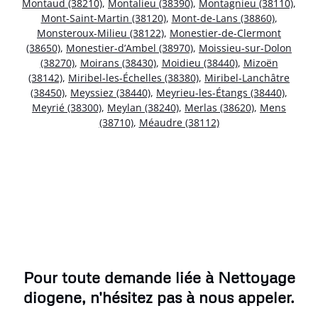
Montaud (38210)
,
Montalieu (38390)
,
Montagnieu (38110)
,
Mont-Saint-Martin (38120)
,
Mont-de-Lans (38860)
,
Monsteroux-Milieu (38122)
,
Monestier-de-Clermont
(38650)
,
Monestier-d’Ambel (38970)
,
Moissieu-sur-Dolon
(38270)
,
Moirans (38430)
,
Moidieu (38440)
,
Mizoën
(38142)
,
Miribel-les-Échelles (38380)
,
Miribel-Lanchâtre
(38450)
,
Meyssiez (38440)
,
Meyrieu-les-Étangs (38440)
,
Meyrié (38300)
,
Meylan (38240)
,
Merlas (38620)
,
Mens
(38710)
,
Méaudre (38112)
Pour toute demande liée à Nettoyage
diogene, n'hésitez pas à nous appeler.