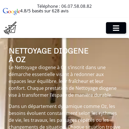
Téléphone :
06.07.58.08.82
4.8/5 basés sur 628 avis
NETTOYAGE DIOGENE
À OZ
Le Nettoyage diogene à Oz s’inscrit dans une
démarche essentielle visant à redonner aux
espaces leur équilibre, leur fraîcheur et leur
confort. Chaque prestation de Nettoyage diogene
vise à transformer l’espace de manière durable.
Dans un département dynamique comme Oz, les
besoins évoluent constamment selon les rythmes
de vie, les travaux, les passages répétés ou les
changements de situation. Chaque situation trouve