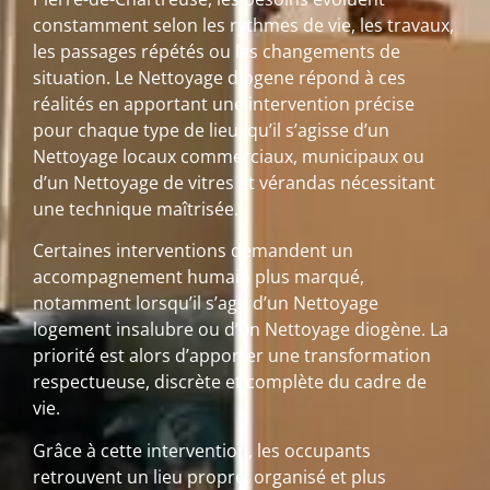
constamment selon les rythmes de vie, les travaux,
les passages répétés ou les changements de
situation. Le Nettoyage diogene répond à ces
réalités en apportant une intervention précise
pour chaque type de lieu, qu’il s’agisse d’un
Nettoyage locaux commerciaux, municipaux ou
d’un Nettoyage de vitres et vérandas nécessitant
une technique maîtrisée.
Certaines interventions demandent un
accompagnement humain plus marqué,
notamment lorsqu’il s’agit d’un Nettoyage
logement insalubre ou d’un Nettoyage diogène. La
priorité est alors d’apporter une transformation
respectueuse, discrète et complète du cadre de
vie.
Grâce à cette intervention, les occupants
retrouvent un lieu propre, organisé et plus