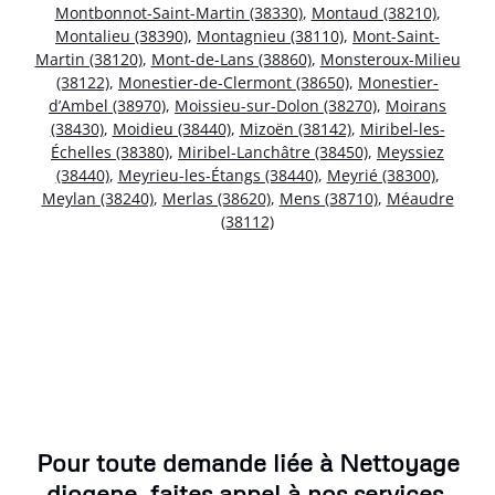
Montbonnot-Saint-Martin (38330)
,
Montaud (38210)
,
Montalieu (38390)
,
Montagnieu (38110)
,
Mont-Saint-
Martin (38120)
,
Mont-de-Lans (38860)
,
Monsteroux-Milieu
(38122)
,
Monestier-de-Clermont (38650)
,
Monestier-
d’Ambel (38970)
,
Moissieu-sur-Dolon (38270)
,
Moirans
(38430)
,
Moidieu (38440)
,
Mizoën (38142)
,
Miribel-les-
Échelles (38380)
,
Miribel-Lanchâtre (38450)
,
Meyssiez
(38440)
,
Meyrieu-les-Étangs (38440)
,
Meyrié (38300)
,
Meylan (38240)
,
Merlas (38620)
,
Mens (38710)
,
Méaudre
(38112)
Pour toute demande liée à Nettoyage
diogene, faites appel à nos services.