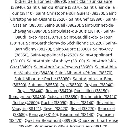
Didier-de-Bizonnes (38690)
,
Saint-Clair-sur-Galaure
(38940)
,
Saint-Clair-du-Rhône (38370)
,
Saint-Clair-de-la-
Tour (38110)
,
Saint-Christophe-sur-Guiers (38380)
,
Saint-
Christophe-en-Oisans (38520)
,
Saint-Chef (38890)
,
Saint-
Cassien (38500)
,
Saint-Bueil (38620)
,
Saint-Bonnet-de-
Chavagne (38840)
,
Saint-Blaise-du-Buis (38140)
,
Saint-
Baudille-et-Pipet (38710)
,
Saint-Baudille-de-la-Tour
(38118)
,
Saint-Barthélemy-de-Séchilienne (38220)
,
Saint-
Barthélemy (38270)
,
Saint-Aupre (38960)
,
Saint-Arey
(38350)
,
Saint-Appolinard (42520)
,
Saint-Appolinard
(38160)
,
Saint-Antoine-l’Abbaye (38160)
,
Saint-André-le-
Gaz (38490)
,
Saint-André-en-Royans (38680)
,
Saint-Albin-
de-Vaulserre (38480)
,
Saint-Alban-du-Rhône (38370)
,
Saint-Alban-de-Roche (38080)
,
Saint-Agnin-sur-Bion
(38300)
,
Sablons (38550)
,
Ruy (38300)
,
Roybon (38940)
,
Royas (38440)
,
Rovon (38470)
,
Roussillon (38150)
,
Romagnieu (38480)
,
Roissard (38650)
,
Rochetoirin (38110)
,
Roche (42600)
,
Roche (38090)
,
Rives (38140)
,
Reventin-
Vaugris (38121)
,
Revel (38420)
,
Revel (38270)
,
Rencurel
(38680)
,
Renage (38140)
,
Réaumont (38140)
,
Quincieu
(38470)
,
Quet-en-Beaumont (38970)
,
Quaix-en-Chartreuse
(38950)
,
Prunières (38350)
,
Proveysieux (38120)
,