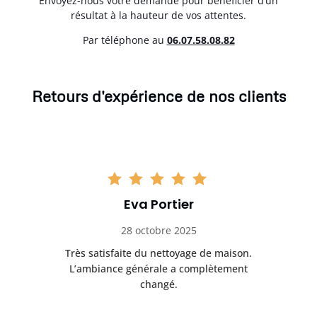
Envoyez-nous votre demande pour bénéficier d’un
résultat à la hauteur de vos attentes.
Par téléphone au
06.07.58.08.82
Retours d'expérience de nos clients
Eva Portier
28 octobre 2025
ble.
Très satisfaite du nettoyage de maison.
Le 
 en
L’ambiance générale a complètement
ret
changé.