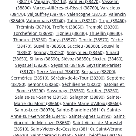
(38410)
,
Vaujany (38114)
,
Vatilieu (38470)
,
Vasselin
(38890)
,
Varces-Allières-et-Risset (38760)
,
Varacieux
(38470)
,
Valjouffrey (38740)
,
Valencogne (38730)
,
Valencin
(38540)
,
Valbonnais (38740)
,
Tullins (38210)
,
Trept (38460)
,
Tréminis (38710)
,
Treffort (38650)
,
Tramolé (38300)
,
Torchefelon (38690)
,
Tignieu (38230)
,
Thuellin (38630)
,
Thodure (38260)
,
Theys (38570)
,
Tencin (38570)
,
Têche
(38470)
,
Susville (38350)
,
Succieu (38300)
,
Sousville
(38350)
,
Sonnay (38150)
,
Soleymieu (38460)
,
Sinard
(38650)
,
Sillans (38590)
,
Siévoz (38350)
,
Siccieu (38460)
,
Seyssuel (38200)
,
Seyssins (38180)
,
Seyssinet-Pariset
(38170)
,
Serre-Nerpol (38470)
,
Serpaize (38200)
,
Sermérieu (38510)
,
Sérézin-de-la-Tour (38300)
,
Septème
(38780)
,
Semons (38260)
,
Séchilienne (38220)
,
Satolas-et-
Bonce (38290)
,
Sassenage (38360)
,
Sardieu (38260)
,
Salaise-sur-Sanne (38150)
,
Salagnon (38890)
,
Sainte-
Marie-du-Mont (38660)
,
Sainte-Marie-d’Alloix (38660)
,
Sainte-Luce (38970)
,
Sainte-Blandine (38110)
,
Sainte-
Anne-sur-Gervonde (38440)
,
Sainte-Agnès (38190)
,
Saint-
Vincent-de-Mercuze (38660)
,
Saint-Victor-de-Morestel
(38510)
,
Saint-Victor-de-Cessieu (38110)
,
Saint-Vérand
(69620)
,
Saint-Vérand (38160)
,
Saint-Théoffrey (38119)
,