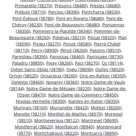
Primarette (38270)
,
Pressins (38480)
,
Presles (38680)
,
Prébois (38710)
,
Porcieu (38390)
,
Pontcharra (38530)
,
Pont-Évêque (38780)
,
Pont-en-Royans (38680)
,
Pont-de-
Chéruy (38230)
,
Pont-de-Beauvoisin (38480)
,
Ponsonnas
(38350)
,
Pommiers-la-Placette (38340)
,
Pommier-de-
Beaurepaire (38260)
,
Poliénas (38210)
,
Poisat (38320)
,
Plan
(38590)
,
Pisieu (38270)
,
Pinsot (38580)
,
Pierre-Châtel
(38119)
,
Percy (38930)
,
Penol (38260)
,
Passins (38510)
,
Parmilieu (38390)
,
Panossas (38460)
,
Panissage (38730)
,
Paladru (38850)
,
Pajay (38260)
,
Pact (38270)
,
Oz (38114)
,
Oytier-Saint-Oblas (38780)
,
Oyeu (38690)
,
Oulles (38520)
,
Ornon (38520)
,
Ornacieux (38260)
,
Oris-en-Rattier (38350)
,
Optevoz (38460)
,
Noyarey (38360)
,
Notre-Dame-de-Vaulx
(38144)
,
Notre-Dame-de-Mésage (38220)
,
Notre-Dame-de-
l’Osier (38470)
,
Notre-Dame-de-Commiers (38450)
,
Nivolas-Vermelle (38300)
,
Nantes-en-Ratier (38350)
,
Murinais (38160)
,
Murianette (38420)
,
Mottier (38260)
,
Morette (38210)
,
Morêtel-de-Mailles (38570)
,
Morestel
(38510)
,
Montseveroux (38122)
,
Montrevel (38690)
,
Montferrat (38620)
,
Montfalcon (38940)
,
Monteynard
(38770)
,
Montchaboud (38220)
,
Montcarra (38890)
,