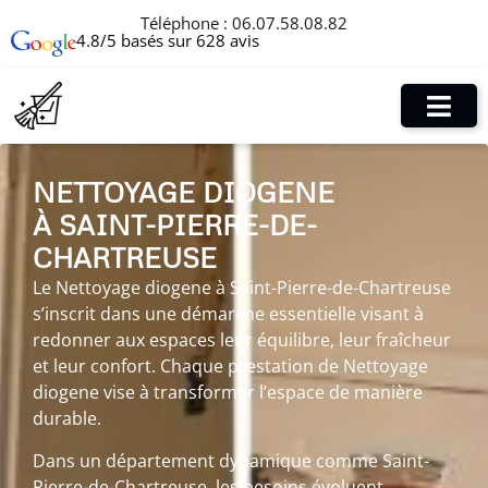
Téléphone :
06.07.58.08.82
4.8/5 basés sur 628 avis
NETTOYAGE DIOGENE
À SAINT-PIERRE-DE-
CHARTREUSE
Le Nettoyage diogene à Saint-Pierre-de-Chartreuse
s’inscrit dans une démarche essentielle visant à
redonner aux espaces leur équilibre, leur fraîcheur
et leur confort. Chaque prestation de Nettoyage
diogene vise à transformer l’espace de manière
durable.
Dans un département dynamique comme Saint-
Pierre-de-Chartreuse, les besoins évoluent