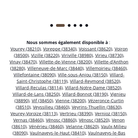
Nous sommes également disponible à
:
Vourey (38210)
,
Voreppe (38340)
,
Voissant (38620)
,
Voiron
(38500)
,
Vizille (38220)
,
Viriville (38980)
,
Virieu (38730)
,
Vinay (38470)
,
Villette-de-Vienne (38200)
,
Villette-d’Anthon
(38280)
,
Villeneuve-de-Marc (38440)
,
Villemoirieu (38460)
,
Villefontaine (38090)
,
Ville-sous-Anjou (38150)
,
Villard-
Saint-Christophe (38119)
,
Villard-Reymond (38520)
,
Villard-Reculas (38114)
,
Villard-Notre-Dame (38520)
,
Villard-de-Lans (38250)
,
Villard-Bonnot (38190)
,
Vignieu
(38890)
,
Vif (38450)
,
Vienne (38200)
,
Vézeronce-Curtin
(38510)
,
Veyssilieu (38460)
,
Veyrins-Thuellin (38630)
,
Veurey-Voroize (38113)
,
Vertrieu (38390)
,
Vernioz (38150)
,
Vernas (38460)
,
Vénosc (38860)
,
Vénosc (38520)
,
Venon
(38610)
,
Vénérieu (38460)
,
Velanne (38620)
,
Vaulx-Milieu
(38090)
,
Vaulnaveys-le-Haut (38410)
,
Vaulnaveys-le-Bas