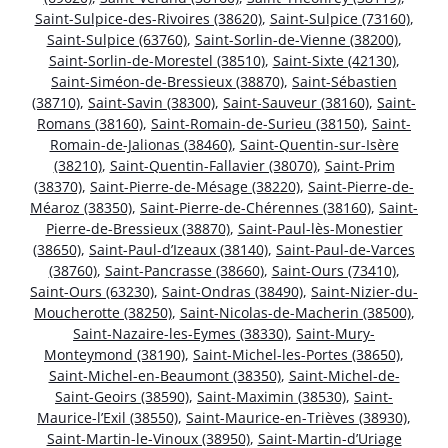
Saint-Sulpice-des-Rivoires (38620)
,
Saint-Sulpice (73160)
,
Saint-Sulpice (63760)
,
Saint-Sorlin-de-Vienne (38200)
,
Saint-Sorlin-de-Morestel (38510)
,
Saint-Sixte (42130)
,
Saint-Siméon-de-Bressieux (38870)
,
Saint-Sébastien
(38710)
,
Saint-Savin (38300)
,
Saint-Sauveur (38160)
,
Saint-
Romans (38160)
,
Saint-Romain-de-Surieu (38150)
,
Saint-
Romain-de-Jalionas (38460)
,
Saint-Quentin-sur-Isère
(38210)
,
Saint-Quentin-Fallavier (38070)
,
Saint-Prim
(38370)
,
Saint-Pierre-de-Mésage (38220)
,
Saint-Pierre-de-
Méaroz (38350)
,
Saint-Pierre-de-Chérennes (38160)
,
Saint-
Pierre-de-Bressieux (38870)
,
Saint-Paul-lès-Monestier
(38650)
,
Saint-Paul-d’Izeaux (38140)
,
Saint-Paul-de-Varces
(38760)
,
Saint-Pancrasse (38660)
,
Saint-Ours (73410)
,
Saint-Ours (63230)
,
Saint-Ondras (38490)
,
Saint-Nizier-du-
Moucherotte (38250)
,
Saint-Nicolas-de-Macherin (38500)
,
Saint-Nazaire-les-Eymes (38330)
,
Saint-Mury-
Monteymond (38190)
,
Saint-Michel-les-Portes (38650)
,
Saint-Michel-en-Beaumont (38350)
,
Saint-Michel-de-
Saint-Geoirs (38590)
,
Saint-Maximin (38530)
,
Saint-
Maurice-l’Exil (38550)
,
Saint-Maurice-en-Trièves (38930)
,
Saint-Martin-le-Vinoux (38950)
,
Saint-Martin-d’Uriage