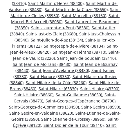
(38410)
,
Saint-Martin-d’Hères (38400)
,
Saint-Martin-de-
Vaulserre (38480)
,
Saint-Martin-de-la-Cluze (38650)
,
Saint-
Martin-de-Clelles (38930)
,
Saint-Marcellin (38160)
,
Saint-
Marcel-Bel-Accueil (38080)
,
Saint-Laurent-en-Beaumont
(38350)
,
Saint-Laurent-du-Pont (38380)
,
Saint-Lattier
(38840)
,
Saint-Just-de-Claix (38680)
,
Saint-Just-Chaleyssin
(38540)
,
Saint-Julien-de-Raz (38134)
,
Saint-Julien-de-
l’Herms (38122)
,
Saint-Joseph-de-Rivière (38134)
,
Saint-
Jean-le-Vieux (38420)
,
Saint-Jean-d’Hérans (38710)
,
Saint-
Jean-de-Vaulx (38220)
,
Saint-Jean-de-Soudain (38110)
,
Saint-Jean-de-Moirans (38430)
,
Saint-Jean-de-Bournay
(38440)
,
Saint-Jean-d’Avelanne (38480)
,
Saint-Ismier
(38330)
,
Saint-Honoré (38350)
,
Saint-Hilaire-du-Rosier
(38840)
,
Saint-Hilaire-de-la-Côte (38260)
,
Saint-Hilaire-de-
Brens (38460)
,
Saint-Hilaire (63330)
,
Saint-Hilaire (43390)
,
Saint-Hilaire (38660)
,
Saint-Guillaume (38650)
,
Saint-
Gervais (38470)
,
Saint-Georges-d’Espéranche (38790)
,
Saint-Georges-de-Commiers (38450)
,
Saint-Geoirs (38590)
,
Saint-Geoire-en-Valdaine (38620)
,
Saint-Étienne-de-Saint-
Geoirs (38590)
,
Saint-Étienne-de-Crossey (38960)
,
Saint-
Égrève (38120)
,
Saint-Didier-de-la-Tour (38110)
,
Saint-