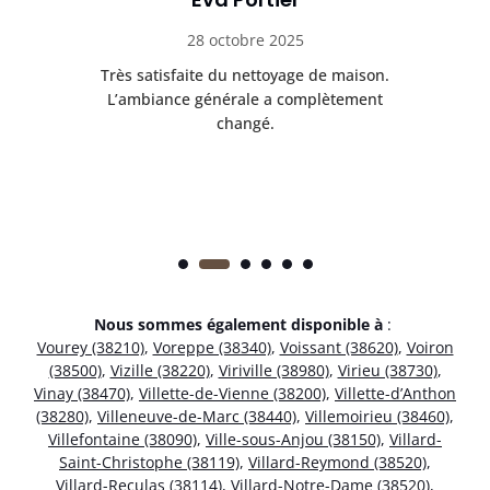
28 octobre 2025
ble.
Très satisfaite du nettoyage de maison.
Le 
 en
L’ambiance générale a complètement
ret
changé.
Nous sommes également disponible à
:
Vourey (38210)
,
Voreppe (38340)
,
Voissant (38620)
,
Voiron
(38500)
,
Vizille (38220)
,
Viriville (38980)
,
Virieu (38730)
,
Vinay (38470)
,
Villette-de-Vienne (38200)
,
Villette-d’Anthon
(38280)
,
Villeneuve-de-Marc (38440)
,
Villemoirieu (38460)
,
Villefontaine (38090)
,
Ville-sous-Anjou (38150)
,
Villard-
Saint-Christophe (38119)
,
Villard-Reymond (38520)
,
Villard-Reculas (38114)
,
Villard-Notre-Dame (38520)
,