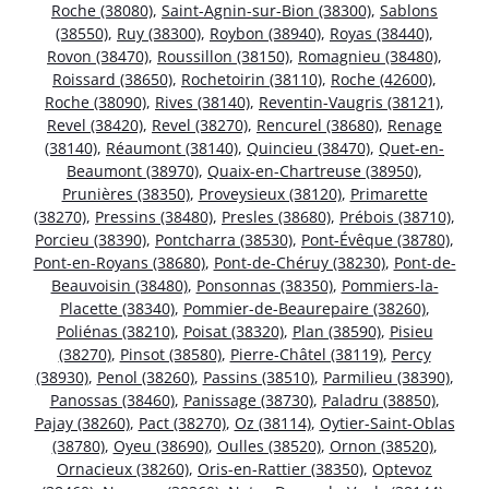
Roche (38080)
,
Saint-Agnin-sur-Bion (38300)
,
Sablons
(38550)
,
Ruy (38300)
,
Roybon (38940)
,
Royas (38440)
,
Rovon (38470)
,
Roussillon (38150)
,
Romagnieu (38480)
,
Roissard (38650)
,
Rochetoirin (38110)
,
Roche (42600)
,
Roche (38090)
,
Rives (38140)
,
Reventin-Vaugris (38121)
,
Revel (38420)
,
Revel (38270)
,
Rencurel (38680)
,
Renage
(38140)
,
Réaumont (38140)
,
Quincieu (38470)
,
Quet-en-
Beaumont (38970)
,
Quaix-en-Chartreuse (38950)
,
Prunières (38350)
,
Proveysieux (38120)
,
Primarette
(38270)
,
Pressins (38480)
,
Presles (38680)
,
Prébois (38710)
,
Porcieu (38390)
,
Pontcharra (38530)
,
Pont-Évêque (38780)
,
Pont-en-Royans (38680)
,
Pont-de-Chéruy (38230)
,
Pont-de-
Beauvoisin (38480)
,
Ponsonnas (38350)
,
Pommiers-la-
Placette (38340)
,
Pommier-de-Beaurepaire (38260)
,
Poliénas (38210)
,
Poisat (38320)
,
Plan (38590)
,
Pisieu
(38270)
,
Pinsot (38580)
,
Pierre-Châtel (38119)
,
Percy
(38930)
,
Penol (38260)
,
Passins (38510)
,
Parmilieu (38390)
,
Panossas (38460)
,
Panissage (38730)
,
Paladru (38850)
,
Pajay (38260)
,
Pact (38270)
,
Oz (38114)
,
Oytier-Saint-Oblas
(38780)
,
Oyeu (38690)
,
Oulles (38520)
,
Ornon (38520)
,
Ornacieux (38260)
,
Oris-en-Rattier (38350)
,
Optevoz