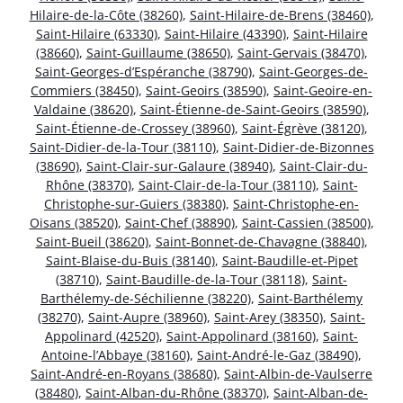
Hilaire-de-la-Côte (38260)
,
Saint-Hilaire-de-Brens (38460)
,
Saint-Hilaire (63330)
,
Saint-Hilaire (43390)
,
Saint-Hilaire
(38660)
,
Saint-Guillaume (38650)
,
Saint-Gervais (38470)
,
Saint-Georges-d’Espéranche (38790)
,
Saint-Georges-de-
Commiers (38450)
,
Saint-Geoirs (38590)
,
Saint-Geoire-en-
Valdaine (38620)
,
Saint-Étienne-de-Saint-Geoirs (38590)
,
Saint-Étienne-de-Crossey (38960)
,
Saint-Égrève (38120)
,
Saint-Didier-de-la-Tour (38110)
,
Saint-Didier-de-Bizonnes
(38690)
,
Saint-Clair-sur-Galaure (38940)
,
Saint-Clair-du-
Rhône (38370)
,
Saint-Clair-de-la-Tour (38110)
,
Saint-
Christophe-sur-Guiers (38380)
,
Saint-Christophe-en-
Oisans (38520)
,
Saint-Chef (38890)
,
Saint-Cassien (38500)
,
Saint-Bueil (38620)
,
Saint-Bonnet-de-Chavagne (38840)
,
Saint-Blaise-du-Buis (38140)
,
Saint-Baudille-et-Pipet
(38710)
,
Saint-Baudille-de-la-Tour (38118)
,
Saint-
Barthélemy-de-Séchilienne (38220)
,
Saint-Barthélemy
(38270)
,
Saint-Aupre (38960)
,
Saint-Arey (38350)
,
Saint-
Appolinard (42520)
,
Saint-Appolinard (38160)
,
Saint-
Antoine-l’Abbaye (38160)
,
Saint-André-le-Gaz (38490)
,
Saint-André-en-Royans (38680)
,
Saint-Albin-de-Vaulserre
(38480)
,
Saint-Alban-du-Rhône (38370)
,
Saint-Alban-de-