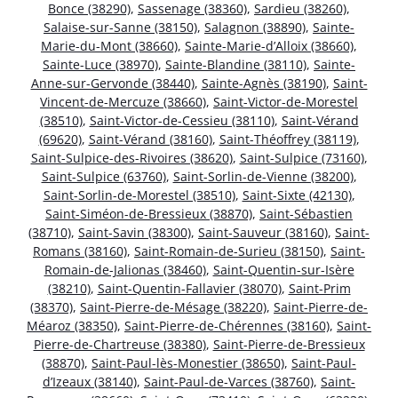
Bonce (38290)
,
Sassenage (38360)
,
Sardieu (38260)
,
Salaise-sur-Sanne (38150)
,
Salagnon (38890)
,
Sainte-
Marie-du-Mont (38660)
,
Sainte-Marie-d’Alloix (38660)
,
Sainte-Luce (38970)
,
Sainte-Blandine (38110)
,
Sainte-
Anne-sur-Gervonde (38440)
,
Sainte-Agnès (38190)
,
Saint-
Vincent-de-Mercuze (38660)
,
Saint-Victor-de-Morestel
(38510)
,
Saint-Victor-de-Cessieu (38110)
,
Saint-Vérand
(69620)
,
Saint-Vérand (38160)
,
Saint-Théoffrey (38119)
,
Saint-Sulpice-des-Rivoires (38620)
,
Saint-Sulpice (73160)
,
Saint-Sulpice (63760)
,
Saint-Sorlin-de-Vienne (38200)
,
Saint-Sorlin-de-Morestel (38510)
,
Saint-Sixte (42130)
,
Saint-Siméon-de-Bressieux (38870)
,
Saint-Sébastien
(38710)
,
Saint-Savin (38300)
,
Saint-Sauveur (38160)
,
Saint-
Romans (38160)
,
Saint-Romain-de-Surieu (38150)
,
Saint-
Romain-de-Jalionas (38460)
,
Saint-Quentin-sur-Isère
(38210)
,
Saint-Quentin-Fallavier (38070)
,
Saint-Prim
(38370)
,
Saint-Pierre-de-Mésage (38220)
,
Saint-Pierre-de-
Méaroz (38350)
,
Saint-Pierre-de-Chérennes (38160)
,
Saint-
Pierre-de-Chartreuse (38380)
,
Saint-Pierre-de-Bressieux
(38870)
,
Saint-Paul-lès-Monestier (38650)
,
Saint-Paul-
d’Izeaux (38140)
,
Saint-Paul-de-Varces (38760)
,
Saint-