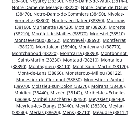
(38460)
,
Noyarey (38360)
,
Notre-Dame-de-Vaulx (38144)
,
Notre-Dame-de-Mésage (38220)
,
Notre-Dame-de-l’Osier
(38470)
,
Notre-Dame-de-Commiers (38450)
,
Nivolas-
Vermelle (38300)
,
Nantes-en-Ratier (38350)
,
Murinais
(38160)
,
Murianette (38420)
,
Mottier (38260)
,
Morette
(38210)
,
Morêtel-de-Mailles (38570)
,
Morestel (38510)
,
Montseveroux (38122)
,
Montrevel (38690)
,
Montferrat
(38620)
,
Montfalcon (38940)
,
Monteynard (38770)
,
Montchaboud (38220)
,
Montcarra (38890)
,
Montbonnot-
Saint-Martin (38330)
,
Montaud (38210)
,
Montalieu
(38390)
,
Montagnieu (38110)
,
Mont-Saint-Martin (38120)
,
Mont-de-Lans (38860)
,
Monsteroux-Milieu (38122)
,
Monestier-de-Clermont (38650)
,
Monestier-d’Ambel
(38970)
,
Moissieu-sur-Dolon (38270)
,
Moirans (38430)
,
Moidieu (38440)
,
Mizoën (38142)
,
Miribel-les-Échelles
(38380)
,
Miribel-Lanchâtre (38450)
,
Meyssiez (38440)
,
Meyrieu-les-Étangs (38440)
,
Meyrié (38300)
,
Meylan
(38240)
,
Merlas (38620)
,
Mens (38710)
,
Méaudre (38112)