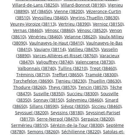
Villard-de-Lans (38250)
,
Villard-Bonnot (38190)
,
Vignieu
(38890)
,
Vif (38450)
,
Vienne (38200)
,
Vézeronce-Curtin
(38510)
,
Veyssilieu (38460)
,
Veyrins-Thuellin (38630)
,
Veurey-Voroize (38113)
,
Vertrieu (38390)
,
Vernioz (38150)
,
Vernas (38460)
,
Vénosc (38860)
,
Vénosc (38520)
,
Venon
(38610)
,
Vénérieu (38460)
,
Velanne (38620)
,
Vaulx-Milieu
(38090)
,
Vaulnaveys-le-Haut (38410)
,
Vaulnaveys-le-Bas
(38410)
,
Vaujany (38114)
,
Vatilieu (38470)
,
Vasselin
(38890)
,
Varces-Allières-et-Risset (38760)
,
Varacieux
(38470)
,
Valjouffrey (38740)
,
Valencogne (38730)
,
Valbonnais (38740)
,
Tullins (38210)
,
Trept (38460)
,
Tréminis (38710)
,
Treffort (38650)
,
Tramolé (38300)
,
Torchefelon (38690)
,
Tignieu (38230)
,
Thuellin (38630)
,
Thodure (38260)
,
Theys (38570)
,
Tencin (38570)
,
Têche
(38470)
,
Susville (38350)
,
Succieu (38300)
,
Sousville
(38350)
,
Sonnay (38150)
,
Soleymieu (38460)
,
Sinard
(38650)
,
Sillans (38590)
,
Siévoz (38350)
,
Siccieu (38460)
,
Seyssuel (38200)
,
Seyssins (38180)
,
Seyssinet-Pariset
(38170)
,
Serre-Nerpol (38470)
,
Serpaize (38200)
,
Sermérieu (38510)
,
Sérézin-de-la-Tour (38300)
,
Septème
(38780)
,
Semons (38260)
,
Séchilienne (38220)
,
Satolas-et-