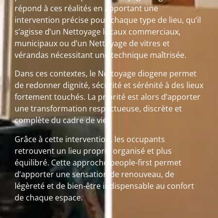
répond à ces réalités en apportant une
intervention précise pour chaque type de lieu, qu’il
s’agisse d’un Nettoyage locaux commerciaux,
municipaux ou d’un Nettoyage de vitres et
vérandas nécessitant une technique maîtrisée.
Dans ces contextes, le Nettoyage diogene permet
de redonner dignité, sécurité et sérénité à des lieux
fortement touchés. La priorité est alors d’apporter
une transformation respectueuse, discrète et
complète du cadre de vie.
Grâce à cette intervention, les occupants
retrouvent un lieu propre, organisé et plus
équilibré. Cette approche people-first permet
d’apporter une sensation de renouveau, de
légèreté et de bien-être indispensable au confort
de chaque espace.