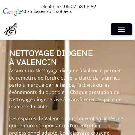
Téléphone :
06.07.58.08.82
4.8/5 basés sur 628 avis
NETTOYAGE DIOGENE
À VALENCIN
Assurer un Nettoyage diogene à Valencin permet
de remettre de l’ordre et de la clarté dans un lieu
parfois marqué par le temps, l’activité ou les
événements du quotidien. Chaque prestation de
Nettoyage diogene vise à transformer l’espace de
manière durable.
Les espaces de Valencin sont souvent sollicités, ce
qui renforce l’importance d’un entretien
professionnel adapté. Le Nettoyage diogene