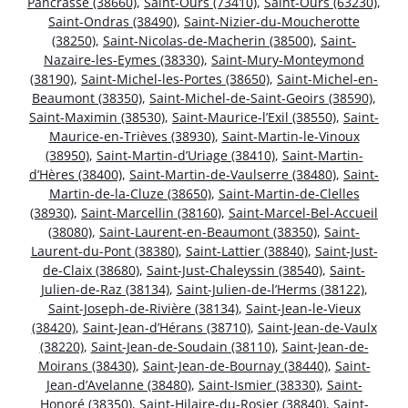
Pancrasse (38660)
,
Saint-Ours (73410)
,
Saint-Ours (63230)
,
Saint-Ondras (38490)
,
Saint-Nizier-du-Moucherotte
(38250)
,
Saint-Nicolas-de-Macherin (38500)
,
Saint-
Nazaire-les-Eymes (38330)
,
Saint-Mury-Monteymond
(38190)
,
Saint-Michel-les-Portes (38650)
,
Saint-Michel-en-
Beaumont (38350)
,
Saint-Michel-de-Saint-Geoirs (38590)
,
Saint-Maximin (38530)
,
Saint-Maurice-l’Exil (38550)
,
Saint-
Maurice-en-Trièves (38930)
,
Saint-Martin-le-Vinoux
(38950)
,
Saint-Martin-d’Uriage (38410)
,
Saint-Martin-
d’Hères (38400)
,
Saint-Martin-de-Vaulserre (38480)
,
Saint-
Martin-de-la-Cluze (38650)
,
Saint-Martin-de-Clelles
(38930)
,
Saint-Marcellin (38160)
,
Saint-Marcel-Bel-Accueil
(38080)
,
Saint-Laurent-en-Beaumont (38350)
,
Saint-
Laurent-du-Pont (38380)
,
Saint-Lattier (38840)
,
Saint-Just-
de-Claix (38680)
,
Saint-Just-Chaleyssin (38540)
,
Saint-
Julien-de-Raz (38134)
,
Saint-Julien-de-l’Herms (38122)
,
Saint-Joseph-de-Rivière (38134)
,
Saint-Jean-le-Vieux
(38420)
,
Saint-Jean-d’Hérans (38710)
,
Saint-Jean-de-Vaulx
(38220)
,
Saint-Jean-de-Soudain (38110)
,
Saint-Jean-de-
Moirans (38430)
,
Saint-Jean-de-Bournay (38440)
,
Saint-
Jean-d’Avelanne (38480)
,
Saint-Ismier (38330)
,
Saint-
Honoré (38350)
,
Saint-Hilaire-du-Rosier (38840)
,
Saint-