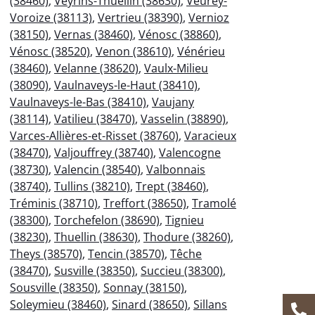
(38460)
,
Veyrins-Thuellin (38630)
,
Veurey-
Voroize (38113)
,
Vertrieu (38390)
,
Vernioz
(38150)
,
Vernas (38460)
,
Vénosc (38860)
,
Vénosc (38520)
,
Venon (38610)
,
Vénérieu
(38460)
,
Velanne (38620)
,
Vaulx-Milieu
(38090)
,
Vaulnaveys-le-Haut (38410)
,
Vaulnaveys-le-Bas (38410)
,
Vaujany
(38114)
,
Vatilieu (38470)
,
Vasselin (38890)
,
Varces-Allières-et-Risset (38760)
,
Varacieux
(38470)
,
Valjouffrey (38740)
,
Valencogne
(38730)
,
Valencin (38540)
,
Valbonnais
(38740)
,
Tullins (38210)
,
Trept (38460)
,
Tréminis (38710)
,
Treffort (38650)
,
Tramolé
(38300)
,
Torchefelon (38690)
,
Tignieu
(38230)
,
Thuellin (38630)
,
Thodure (38260)
,
Theys (38570)
,
Tencin (38570)
,
Têche
(38470)
,
Susville (38350)
,
Succieu (38300)
,
Sousville (38350)
,
Sonnay (38150)
,
Soleymieu (38460)
,
Sinard (38650)
,
Sillans