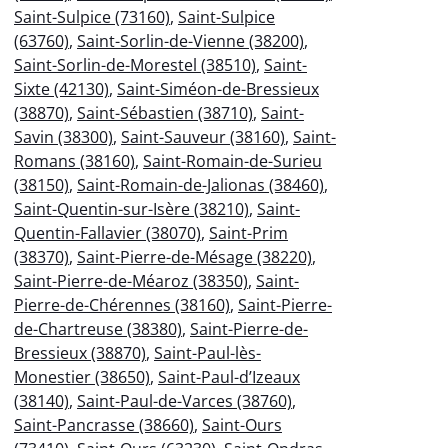
Saint-Sulpice (73160)
,
Saint-Sulpice
(63760)
,
Saint-Sorlin-de-Vienne (38200)
,
Saint-Sorlin-de-Morestel (38510)
,
Saint-
Sixte (42130)
,
Saint-Siméon-de-Bressieux
(38870)
,
Saint-Sébastien (38710)
,
Saint-
Savin (38300)
,
Saint-Sauveur (38160)
,
Saint-
Romans (38160)
,
Saint-Romain-de-Surieu
(38150)
,
Saint-Romain-de-Jalionas (38460)
,
Saint-Quentin-sur-Isère (38210)
,
Saint-
Quentin-Fallavier (38070)
,
Saint-Prim
(38370)
,
Saint-Pierre-de-Mésage (38220)
,
Saint-Pierre-de-Méaroz (38350)
,
Saint-
Pierre-de-Chérennes (38160)
,
Saint-Pierre-
de-Chartreuse (38380)
,
Saint-Pierre-de-
Bressieux (38870)
,
Saint-Paul-lès-
Monestier (38650)
,
Saint-Paul-d’Izeaux
(38140)
,
Saint-Paul-de-Varces (38760)
,
Saint-Pancrasse (38660)
,
Saint-Ours