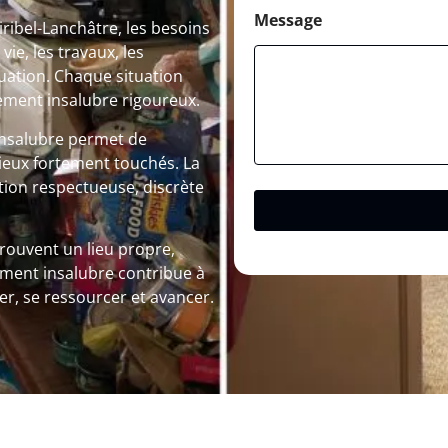
Message
bel-Lanchâtre, les besoins
e, les travaux, les
uation. Chaque situation
ement insalubre rigoureux.
insalubre permet de
lieux fortement touchés. La
tion respectueuse, discrète
trouvent un lieu propre,
ement insalubre contribue à
rer, se ressourcer et avancer.