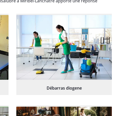
salubre à Miribel-Lanchâtre apporte une réponse
Débarras diogene