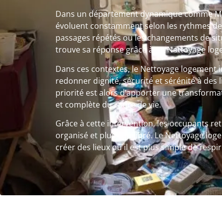
Dans un département dynamique comme Miri
évoluent constamment selon les rythmes de vi
passages répétés ou les changements de sit
trouve sa réponse grâce à un Nettoyage log
Dans ces contextes, le Nettoyage logement 
redonner dignité, sécurité et sérénité à des 
priorité est alors d’apporter une transforma
et complète du cadre de vie.
Grâce à cette intervention, les occupants re
organisé et plus équilibré. Le Nettoyage log
créer des lieux où il est plus simple de respi