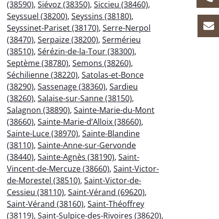
(38590)
,
Siévoz (38350)
,
Siccieu (38460)
,
Seyssuel (38200)
,
Seyssins (38180)
,
Seyssinet-Pariset (38170)
,
Serre-Nerpol
(38470)
,
Serpaize (38200)
,
Sermérieu
(38510)
,
Sérézin-de-la-Tour (38300)
,
Septème (38780)
,
Semons (38260)
,
Séchilienne (38220)
,
Satolas-et-Bonce
(38290)
,
Sassenage (38360)
,
Sardieu
(38260)
,
Salaise-sur-Sanne (38150)
,
Salagnon (38890)
,
Sainte-Marie-du-Mont
(38660)
,
Sainte-Marie-d’Alloix (38660)
,
Sainte-Luce (38970)
,
Sainte-Blandine
(38110)
,
Sainte-Anne-sur-Gervonde
(38440)
,
Sainte-Agnès (38190)
,
Saint-
Vincent-de-Mercuze (38660)
,
Saint-Victor-
de-Morestel (38510)
,
Saint-Victor-de-
Cessieu (38110)
,
Saint-Vérand (69620)
,
Saint-Vérand (38160)
,
Saint-Théoffrey
(38119)
,
Saint-Sulpice-des-Rivoires (38620)
,