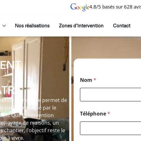
4.8/5 basés sur 628 avi
Nos réalisations
Zones d’intervention
Contact
ENT
Nom
*
ÂTRE
Miribel-Lanchâtre permet de
ieu parfois marqué par le
Téléphone
*
ien. Que l’intervention
ettoyage de maisons, un
hantier, l’objectif reste le
le à vivre.