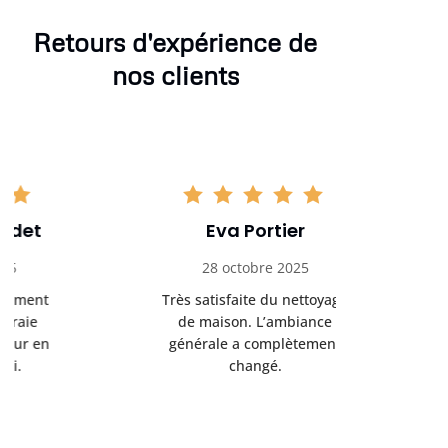
Retours d'expérience de
nos clients
Eva Portier
Arthu
28 octobre 2025
11 no
Très satisfaite du nettoyage
Le nettoya
de maison. L’ambiance
permis d
générale a complètement
cadre de t
changé.
m