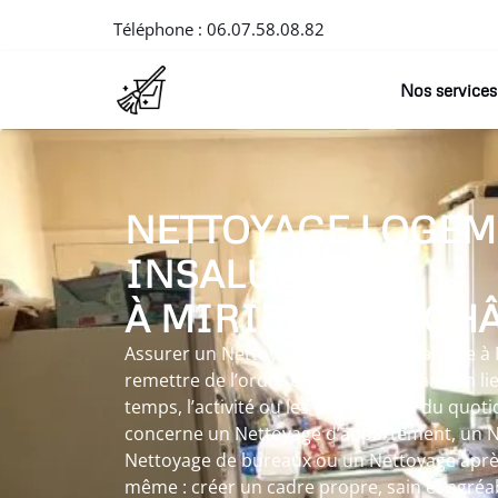
Téléphone :
06.07.58.08.82
Nos services
NETTOYAGE LOGEM
INSALUBRE
À MIRIBEL-LANCH
Assurer un Nettoyage logement insalubre à 
remettre de l’ordre et de la clarté dans un l
temps, l’activité ou les événements du quotid
concerne un Nettoyage d’appartement, un N
Nettoyage de bureaux ou un Nettoyage après c
même : créer un cadre propre, sain et agréab