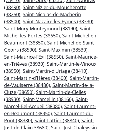
(73410)
,
Saint-Ours (63230)
,
Saint-Ondras
(38490)
,
Saint-Nizier-du-Moucherotte
(38250)
,
Saint-Nicolas-de-Macherin
(38500)
,
Saint-Nazaire-les-Eymes (38330)
,
Saint-Mury-Monteymond (38190)
,
Saint-
Michel-les-Portes (38650)
,
Saint-Michel-en-
Beaumont (38350)
,
Saint-Michel-de-Saint-
Geoirs (38590)
,
Saint-Maximin (38530)
,
Saint-Maurice-l’Exil (38550)
,
Saint-Maurice-
en-Trièves (38930)
,
Saint-Martin-le-Vinoux
(38950)
,
Saint-Martin-d’Uriage (38410)
,
Saint-Martin-d’Hères (38400)
,
Saint-Martin-
de-Vaulserre (38480)
,
Saint-Martin-de-la-
Cluze (38650)
,
Saint-Martin-de-Clelles
(38930)
,
Saint-Marcellin (38160)
,
Saint-
Marcel-Bel-Accueil (38080)
,
Saint-Laurent-
en-Beaumont (38350)
,
Saint-Laurent-du-
Pont (38380)
,
Saint-Lattier (38840)
,
Saint-
Just-de-Claix (38680)
,
Saint-Just-Chaleyssin