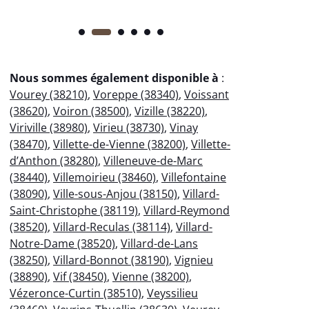
Nous sommes également disponible à
:
Vourey (38210)
,
Voreppe (38340)
,
Voissant
(38620)
,
Voiron (38500)
,
Vizille (38220)
,
Viriville (38980)
,
Virieu (38730)
,
Vinay
(38470)
,
Villette-de-Vienne (38200)
,
Villette-
d’Anthon (38280)
,
Villeneuve-de-Marc
(38440)
,
Villemoirieu (38460)
,
Villefontaine
(38090)
,
Ville-sous-Anjou (38150)
,
Villard-
Saint-Christophe (38119)
,
Villard-Reymond
(38520)
,
Villard-Reculas (38114)
,
Villard-
Notre-Dame (38520)
,
Villard-de-Lans
(38250)
,
Villard-Bonnot (38190)
,
Vignieu
(38890)
,
Vif (38450)
,
Vienne (38200)
,
Vézeronce-Curtin (38510)
,
Veyssilieu