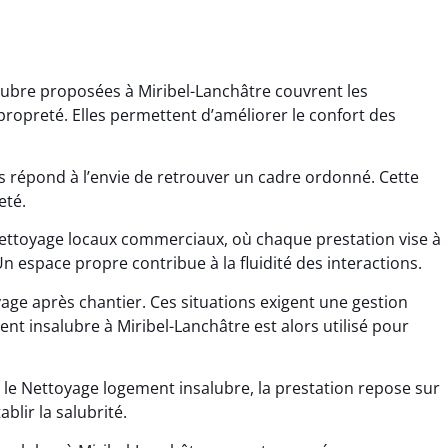
lubre proposées à Miribel-Lanchâtre couvrent les
propreté. Elles permettent d’améliorer le confort des
 répond à l’envie de retrouver un cadre ordonné. Cette
eté.
ana Gresset
Noham Giraudet
Nettoyage locaux commerciaux, où chaque prestation vise à
n espace propre contribue à la fluidité des interactions.
 décembre 2025
16 octobre 2025
age après chantier
Nettoyage d’appartement
age après chantier. Ces situations exigent une gestion
ssi. Tout a été remis
impeccable. Une vraie
t insalubre à Miribel-Lanchâtre est alors utilisé pour
tat rapidement et
sensation de fraîcheur en
proprement.
rentrant chez soi.
 le Nettoyage logement insalubre, la prestation repose sur
blir la salubrité.