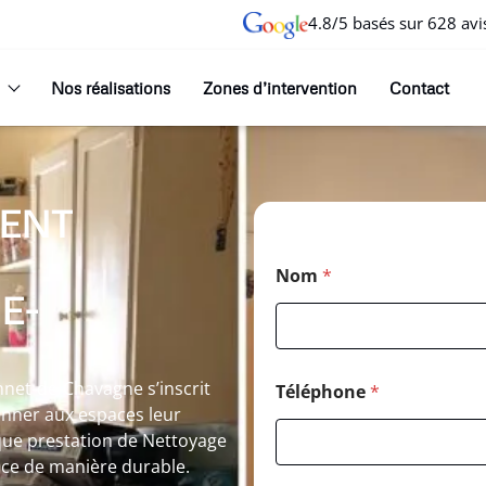
4.8/5 basés sur 628 avi
Nos réalisations
Zones d’intervention
Contact
ENT
Nom
*
E-
net-de-Chavagne s’inscrit
Téléphone
*
onner aux espaces leur
aque prestation de Nettoyage
ace de manière durable.