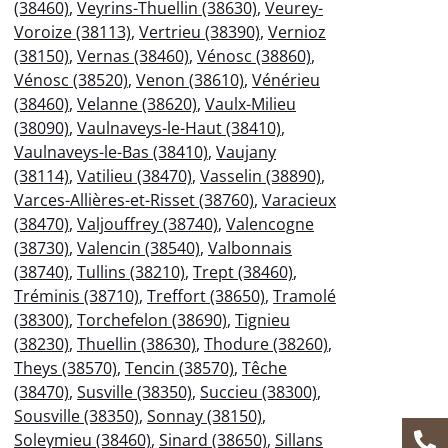
(38460)
,
Veyrins-Thuellin (38630)
,
Veurey-
Voroize (38113)
,
Vertrieu (38390)
,
Vernioz
(38150)
,
Vernas (38460)
,
Vénosc (38860)
,
Vénosc (38520)
,
Venon (38610)
,
Vénérieu
(38460)
,
Velanne (38620)
,
Vaulx-Milieu
(38090)
,
Vaulnaveys-le-Haut (38410)
,
Vaulnaveys-le-Bas (38410)
,
Vaujany
(38114)
,
Vatilieu (38470)
,
Vasselin (38890)
,
Varces-Allières-et-Risset (38760)
,
Varacieux
(38470)
,
Valjouffrey (38740)
,
Valencogne
(38730)
,
Valencin (38540)
,
Valbonnais
(38740)
,
Tullins (38210)
,
Trept (38460)
,
Tréminis (38710)
,
Treffort (38650)
,
Tramolé
(38300)
,
Torchefelon (38690)
,
Tignieu
(38230)
,
Thuellin (38630)
,
Thodure (38260)
,
Theys (38570)
,
Tencin (38570)
,
Têche
(38470)
,
Susville (38350)
,
Succieu (38300)
,
Sousville (38350)
,
Sonnay (38150)
,
Soleymieu (38460)
,
Sinard (38650)
,
Sillans