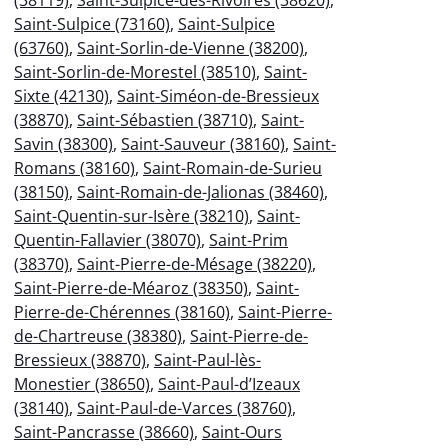
(38119)
,
Saint-Sulpice-des-Rivoires (38620)
,
Saint-Sulpice (73160)
,
Saint-Sulpice
(63760)
,
Saint-Sorlin-de-Vienne (38200)
,
Saint-Sorlin-de-Morestel (38510)
,
Saint-
Sixte (42130)
,
Saint-Siméon-de-Bressieux
(38870)
,
Saint-Sébastien (38710)
,
Saint-
Savin (38300)
,
Saint-Sauveur (38160)
,
Saint-
Romans (38160)
,
Saint-Romain-de-Surieu
(38150)
,
Saint-Romain-de-Jalionas (38460)
,
Saint-Quentin-sur-Isère (38210)
,
Saint-
Quentin-Fallavier (38070)
,
Saint-Prim
(38370)
,
Saint-Pierre-de-Mésage (38220)
,
Saint-Pierre-de-Méaroz (38350)
,
Saint-
Pierre-de-Chérennes (38160)
,
Saint-Pierre-
de-Chartreuse (38380)
,
Saint-Pierre-de-
Bressieux (38870)
,
Saint-Paul-lès-
Monestier (38650)
,
Saint-Paul-d’Izeaux
(38140)
,
Saint-Paul-de-Varces (38760)
,
Saint-Pancrasse (38660)
,
Saint-Ours