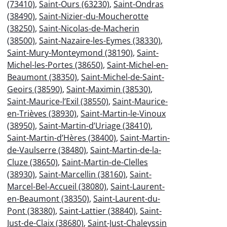
(73410)
,
Saint-Ours (63230)
,
Saint-Ondras
(38490)
,
Saint-Nizier-du-Moucherotte
(38250)
,
Saint-Nicolas-de-Macherin
(38500)
,
Saint-Nazaire-les-Eymes (38330)
,
Saint-Mury-Monteymond (38190)
,
Saint-
Michel-les-Portes (38650)
,
Saint-Michel-en-
Beaumont (38350)
,
Saint-Michel-de-Saint-
Geoirs (38590)
,
Saint-Maximin (38530)
,
Saint-Maurice-l’Exil (38550)
,
Saint-Maurice-
en-Trièves (38930)
,
Saint-Martin-le-Vinoux
(38950)
,
Saint-Martin-d’Uriage (38410)
,
Saint-Martin-d’Hères (38400)
,
Saint-Martin-
de-Vaulserre (38480)
,
Saint-Martin-de-la-
Cluze (38650)
,
Saint-Martin-de-Clelles
(38930)
,
Saint-Marcellin (38160)
,
Saint-
Marcel-Bel-Accueil (38080)
,
Saint-Laurent-
en-Beaumont (38350)
,
Saint-Laurent-du-
Pont (38380)
,
Saint-Lattier (38840)
,
Saint-
Just-de-Claix (38680)
,
Saint-Just-Chaleyssin