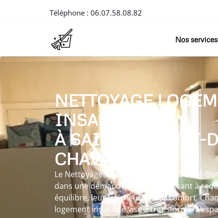
Téléphone :
06.07.58.08.82
Nos services
NETTOYAGE LOGEM
INSALUBRE
À SAINT-BONNET-D
CHAVAGNE
Le Nettoyage logement insalubre à Saint-Bon
dans une démarche essentielle visant à red
équilibre, leur fraîcheur et leur confort. Ch
logement insalubre vise à transformer l’esp