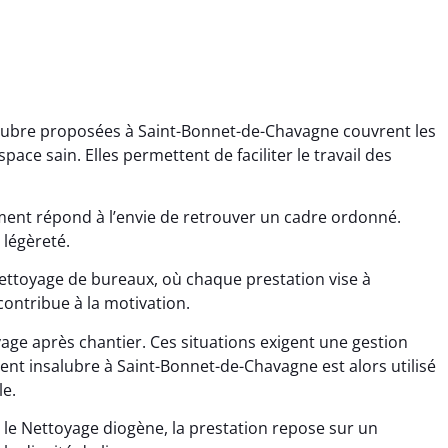
lubre proposées à Saint-Bonnet-de-Chavagne couvrent les
ace sain. Elles permettent de faciliter le travail des
ment répond à l’envie de retrouver un cadre ordonné.
ana Gresset
Noham Giraudet
 légèreté.
 décembre 2025
16 octobre 2025
ettoyage de bureaux, où chaque prestation vise à
contribue à la motivation.
age après chantier
Nettoyage d’appartement
ssi. Tout a été remis
impeccable. Une vraie
age après chantier. Ces situations exigent une gestion
tat rapidement et
sensation de fraîcheur en
nt insalubre à Saint-Bonnet-de-Chavagne est alors utilisé
proprement.
rentrant chez soi.
e.
 le Nettoyage diogène, la prestation repose sur un