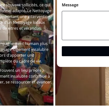
Message
t souvent sollicités, ce qui
sionnel adapté. Le Nettoyage
 apportant une intervention
sse d’un Nettoyage locaux
de vitres et vérandas
compagnement humain plus
ttoyage logement insalubre
lors d’apporter une
mplète du cadre de vie.
trouvent un lieu propre,
ement insalubre contribue à
rer, se ressourcer et avancer.