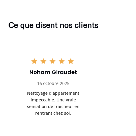
Ce que disent nos clients
Eva Portier
Arthu
28 octobre 2025
11 no
Très satisfaite du nettoyage
Le nettoya
de maison. L’ambiance
permis d
générale a complètement
cadre de t
changé.
m