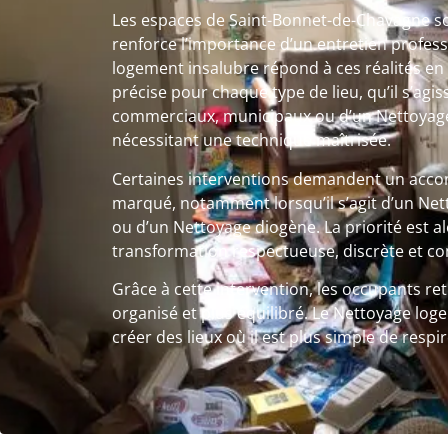
Les espaces de Saint-Bonnet-de-Chavagne son
renforce l’importance d’un entretien profes
logement insalubre répond à ces réalités en
précise pour chaque type de lieu, qu’il s’agi
commerciaux, municipaux ou d’un Nettoyage 
nécessitant une technique maîtrisée.
Certaines interventions demandent un ac
marqué, notamment lorsqu’il s’agit d’un Ne
ou d’un Nettoyage diogène. La priorité est a
transformation respectueuse, discrète et co
Grâce à cette intervention, les occupants re
organisé et plus équilibré. Le Nettoyage log
créer des lieux où il est plus simple de respi