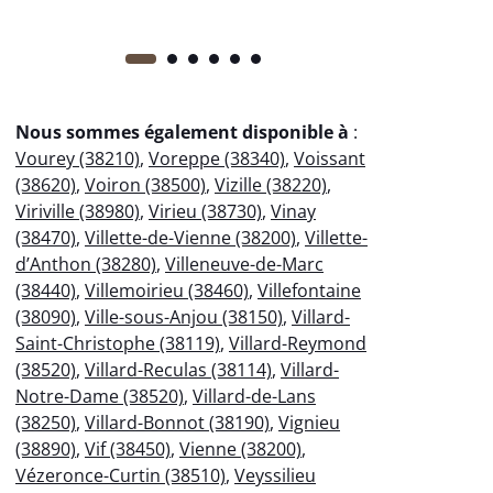
Nous sommes également disponible à
:
Vourey (38210)
,
Voreppe (38340)
,
Voissant
(38620)
,
Voiron (38500)
,
Vizille (38220)
,
Viriville (38980)
,
Virieu (38730)
,
Vinay
(38470)
,
Villette-de-Vienne (38200)
,
Villette-
d’Anthon (38280)
,
Villeneuve-de-Marc
(38440)
,
Villemoirieu (38460)
,
Villefontaine
(38090)
,
Ville-sous-Anjou (38150)
,
Villard-
Saint-Christophe (38119)
,
Villard-Reymond
(38520)
,
Villard-Reculas (38114)
,
Villard-
Notre-Dame (38520)
,
Villard-de-Lans
(38250)
,
Villard-Bonnot (38190)
,
Vignieu
(38890)
,
Vif (38450)
,
Vienne (38200)
,
Vézeronce-Curtin (38510)
,
Veyssilieu