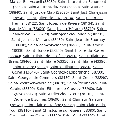
Marcel-Bel-Accueil (38080)
,
Saint-Laurent-en-Beaumont
(38350)
,
Saint-Laurent-du-Pont (38380)
,
Saint-Lattier
(38840)
,
Saint-Just-de-Claix (38680)
,
Saint-Just-Chaleyssin
(38540)
,
Saint-Julien-de-Raz (38134)
,
Saint-Julien-de-
l’Herms (38122)
,
Saint-Joseph-de-Rivière (38134)
,
Saint-
Jean-le-Vieux (38420)
,
Saint-Jean-d’Hérans (38710)
,
Saint-
Jean-de-Vaulx (38220)
,
Saint-Jean-de-Soudain (38110)
,
Saint-Jean-de-Moirans (38430)
,
Saint-Jean-de-Bournay
(38440)
,
Saint-Jean-d’Avelanne (38480)
,
Saint-Ismier
(38330)
,
Saint-Honoré (38350)
,
Saint-Hilaire-du-Rosier
(38840)
,
Saint-Hilaire-de-la-Côte (38260)
,
Saint-Hilaire-de-
Brens (38460)
,
Saint-Hilaire (63330)
,
Saint-Hilaire (43390)
,
Saint-Hilaire (38660)
,
Saint-Guillaume (38650)
,
Saint-
Gervais (38470)
,
Saint-Georges-d’Espéranche (38790)
,
Saint-Georges-de-Commiers (38450)
,
Saint-Geoirs (38590)
,
Saint-Geoire-en-Valdaine (38620)
,
Saint-Étienne-de-Saint-
Geoirs (38590)
,
Saint-Étienne-de-Crossey (38960)
,
Saint-
Égrève (38120)
,
Saint-Didier-de-la-Tour (38110)
,
Saint-
Didier-de-Bizonnes (38690)
,
Saint-Clair-sur-Galaure
(38940)
,
Saint-Clair-du-Rhône (38370)
,
Saint-Clair-de-la-
Tour (38110)
,
Saint-Christophe-sur-Guiers (38380)
,
Saint-
Christophe-en-Oisans (38520)
,
Saint-Chef (38890)
,
Saint-