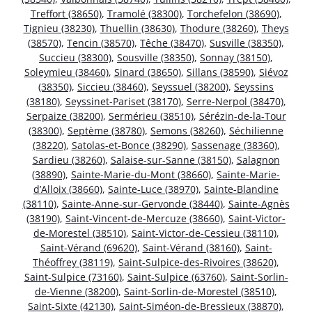
Treffort (38650)
,
Tramolé (38300)
,
Torchefelon (38690)
,
Tignieu (38230)
,
Thuellin (38630)
,
Thodure (38260)
,
Theys
(38570)
,
Tencin (38570)
,
Têche (38470)
,
Susville (38350)
,
Succieu (38300)
,
Sousville (38350)
,
Sonnay (38150)
,
Soleymieu (38460)
,
Sinard (38650)
,
Sillans (38590)
,
Siévoz
(38350)
,
Siccieu (38460)
,
Seyssuel (38200)
,
Seyssins
(38180)
,
Seyssinet-Pariset (38170)
,
Serre-Nerpol (38470)
,
Serpaize (38200)
,
Sermérieu (38510)
,
Sérézin-de-la-Tour
(38300)
,
Septème (38780)
,
Semons (38260)
,
Séchilienne
(38220)
,
Satolas-et-Bonce (38290)
,
Sassenage (38360)
,
Sardieu (38260)
,
Salaise-sur-Sanne (38150)
,
Salagnon
(38890)
,
Sainte-Marie-du-Mont (38660)
,
Sainte-Marie-
d’Alloix (38660)
,
Sainte-Luce (38970)
,
Sainte-Blandine
(38110)
,
Sainte-Anne-sur-Gervonde (38440)
,
Sainte-Agnès
(38190)
,
Saint-Vincent-de-Mercuze (38660)
,
Saint-Victor-
de-Morestel (38510)
,
Saint-Victor-de-Cessieu (38110)
,
Saint-Vérand (69620)
,
Saint-Vérand (38160)
,
Saint-
Théoffrey (38119)
,
Saint-Sulpice-des-Rivoires (38620)
,
Saint-Sulpice (73160)
,
Saint-Sulpice (63760)
,
Saint-Sorlin-
de-Vienne (38200)
,
Saint-Sorlin-de-Morestel (38510)
,
Saint-Sixte (42130)
,
Saint-Siméon-de-Bressieux (38870)
,