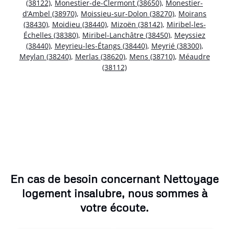
(38122)
,
Monestier-de-Clermont (38650)
,
Monestier-
d’Ambel (38970)
,
Moissieu-sur-Dolon (38270)
,
Moirans
(38430)
,
Moidieu (38440)
,
Mizoën (38142)
,
Miribel-les-
Échelles (38380)
,
Miribel-Lanchâtre (38450)
,
Meyssiez
(38440)
,
Meyrieu-les-Étangs (38440)
,
Meyrié (38300)
,
Meylan (38240)
,
Merlas (38620)
,
Mens (38710)
,
Méaudre
(38112)
En cas de besoin concernant Nettoyage
logement insalubre, nous sommes à
votre écoute.