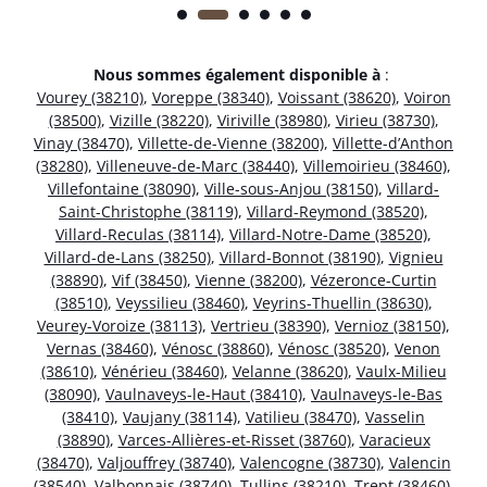
Nous sommes également disponible à
:
Vourey (38210)
,
Voreppe (38340)
,
Voissant (38620)
,
Voiron
(38500)
,
Vizille (38220)
,
Viriville (38980)
,
Virieu (38730)
,
Vinay (38470)
,
Villette-de-Vienne (38200)
,
Villette-d’Anthon
(38280)
,
Villeneuve-de-Marc (38440)
,
Villemoirieu (38460)
,
Villefontaine (38090)
,
Ville-sous-Anjou (38150)
,
Villard-
Saint-Christophe (38119)
,
Villard-Reymond (38520)
,
Villard-Reculas (38114)
,
Villard-Notre-Dame (38520)
,
Villard-de-Lans (38250)
,
Villard-Bonnot (38190)
,
Vignieu
(38890)
,
Vif (38450)
,
Vienne (38200)
,
Vézeronce-Curtin
(38510)
,
Veyssilieu (38460)
,
Veyrins-Thuellin (38630)
,
Veurey-Voroize (38113)
,
Vertrieu (38390)
,
Vernioz (38150)
,
Vernas (38460)
,
Vénosc (38860)
,
Vénosc (38520)
,
Venon
(38610)
,
Vénérieu (38460)
,
Velanne (38620)
,
Vaulx-Milieu
(38090)
,
Vaulnaveys-le-Haut (38410)
,
Vaulnaveys-le-Bas
(38410)
,
Vaujany (38114)
,
Vatilieu (38470)
,
Vasselin
(38890)
,
Varces-Allières-et-Risset (38760)
,
Varacieux
(38470)
,
Valjouffrey (38740)
,
Valencogne (38730)
,
Valencin
(38540)
,
Valbonnais (38740)
,
Tullins (38210)
,
Trept (38460)
,