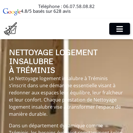
Téléphone :
06.07.58.08.82
4.8/5 basés sur 628 avis
NETTOYAGE LOGEMENT
INSALUBRE
À TRÉMINIS
Le Nettoyage logement insalubre à Tréminis
s’inscrit dans une démarche essentielle visant à
redonner aux espaces leur équilibre, leur fraîcheur
et leur confort. Chaque prestation de Nettoyage
logement insalubre vise à transformer l’espace de
manière durable.
Dans un département dynamique comme
Tréminis, les besoins évoluent constamment selon