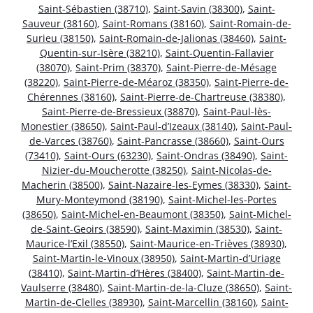
Saint-Sébastien (38710)
,
Saint-Savin (38300)
,
Saint-
Sauveur (38160)
,
Saint-Romans (38160)
,
Saint-Romain-de-
Surieu (38150)
,
Saint-Romain-de-Jalionas (38460)
,
Saint-
Quentin-sur-Isère (38210)
,
Saint-Quentin-Fallavier
(38070)
,
Saint-Prim (38370)
,
Saint-Pierre-de-Mésage
(38220)
,
Saint-Pierre-de-Méaroz (38350)
,
Saint-Pierre-de-
Chérennes (38160)
,
Saint-Pierre-de-Chartreuse (38380)
,
Saint-Pierre-de-Bressieux (38870)
,
Saint-Paul-lès-
Monestier (38650)
,
Saint-Paul-d’Izeaux (38140)
,
Saint-Paul-
de-Varces (38760)
,
Saint-Pancrasse (38660)
,
Saint-Ours
(73410)
,
Saint-Ours (63230)
,
Saint-Ondras (38490)
,
Saint-
Nizier-du-Moucherotte (38250)
,
Saint-Nicolas-de-
Macherin (38500)
,
Saint-Nazaire-les-Eymes (38330)
,
Saint-
Mury-Monteymond (38190)
,
Saint-Michel-les-Portes
(38650)
,
Saint-Michel-en-Beaumont (38350)
,
Saint-Michel-
de-Saint-Geoirs (38590)
,
Saint-Maximin (38530)
,
Saint-
Maurice-l’Exil (38550)
,
Saint-Maurice-en-Trièves (38930)
,
Saint-Martin-le-Vinoux (38950)
,
Saint-Martin-d’Uriage
(38410)
,
Saint-Martin-d’Hères (38400)
,
Saint-Martin-de-
Vaulserre (38480)
,
Saint-Martin-de-la-Cluze (38650)
,
Saint-
Martin-de-Clelles (38930)
,
Saint-Marcellin (38160)
,
Saint-