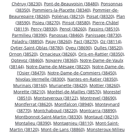
Chéruy (38230)
,
Pont-de-Beauvoisin (38480)
,
Ponsonnas
(38350)
,
Pommiers-la-Placette (38340)
,
Pommier-de-
Beaurepaire (38260)
,
Poliénas (38210)
,
Poisat (38320)
,
Plan
(38590)
,
Pisieu (38270)
,
Pinsot (38580)
,
Pierre-Châtel
(38119)
,
Percy (38930)
,
Penol (38260)
,
Passins (38510)
,
Parmilieu (38390)
,
Panossas (38460)
,
Panissage (38730)
,
Paladru (38850)
,
Pajay (38260)
,
Pact (38270)
,
Oz (38114)
,
Oytier-Saint-Oblas (38780)
,
Oyeu (38690)
,
Oulles (38520)
,
Ornon (38520)
,
Ornacieux (38260)
,
Oris-en-Rattier (38350)
,
Optevoz (38460)
,
Noyarey (38360)
,
Notre-Dame-de-Vaulx
(38144)
,
Notre-Dame-de-Mésage (38220)
,
Notre-Dame-de-
l’Osier (38470)
,
Notre-Dame-de-Commiers (38450)
,
Nivolas-Vermelle (38300)
,
Nantes-en-Ratier (38350)
,
Murinais (38160)
,
Murianette (38420)
,
Mottier (38260)
,
Morette (38210)
,
Morêtel-de-Mailles (38570)
,
Morestel
(38510)
,
Montseveroux (38122)
,
Montrevel (38690)
,
Montferrat (38620)
,
Montfalcon (38940)
,
Monteynard
(38770)
,
Montchaboud (38220)
,
Montcarra (38890)
,
Montbonnot-Saint-Martin (38330)
,
Montaud (38210)
,
Montalieu (38390)
,
Montagnieu (38110)
,
Mont-Saint-
Martin (38120)
,
Mont-de-Lans (38860)
,
Monsteroux-Milieu