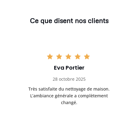
Ce que disent nos clients
Eva Portier
28 octobre 2025
ble.
Très satisfaite du nettoyage de maison.
Le 
 en
L’ambiance générale a complètement
ret
changé.