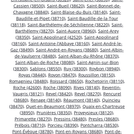
Cassien (38500)
,
Saint-Bueil (38620)
,
Saint-Bonnet-de-
Chavagne (38840)
,
Saint-Blaise-du-Buis (38140)
,
Saint-
Baudille-et-Pipet (38710)
,
Saint-Baudille-de-la-Tour
(38118)
,
Saint-Barthélemy-de-Séchilienne (38220)
,
Saint-
Barthélemy (38270)
,
Saint-Aupre (38960)
,
Saint-Arey
(38350)
,
Saint-Appolinard (42520)
,
Saint-Appolinard
(38160)
,
Saint-Antoine-l’Abbaye (38160)
,
Saint-André-le-
Gaz (38490)
,
Saint-André-en-Royans (38680)
,
Saint-Albin-
de-Vaulserre (38480)
,
Saint-Alban-du-Rhône (38370)
,
Saint-Alban-de-Roche (38080)
,
Saint-Agnin-sur-Bion
(38300)
,
Sablons (38550)
,
Ruy (38300)
,
Roybon (38940)
,
Royas (38440)
,
Rovon (38470)
,
Roussillon (38150)
,
Romagnieu (38480)
,
Roissard (38650)
,
Rochetoirin (38110)
,
Roche (42600)
,
Roche (38090)
,
Rives (38140)
,
Reventin-
Vaugris (38121)
,
Revel (38420)
,
Revel (38270)
,
Rencurel
(38680)
,
Renage (38140)
,
Réaumont (38140)
,
Quincieu
(38470)
,
Quet-en-Beaumont (38970)
,
Quaix-en-Chartreuse
(38950)
,
Prunières (38350)
,
Proveysieux (38120)
,
Primarette (38270)
,
Pressins (38480)
,
Presles (38680)
,
Prébois (38710)
,
Porcieu (38390)
,
Pontcharra (38530)
,
Pont-Évêque (38780)
,
Pont-en-Royans (38680)
,
Pont-de-