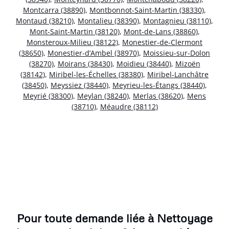
Montcarra (38890)
,
Montbonnot-Saint-Martin (38330)
,
Montaud (38210)
,
Montalieu (38390)
,
Montagnieu (38110)
,
Mont-Saint-Martin (38120)
,
Mont-de-Lans (38860)
,
Monsteroux-Milieu (38122)
,
Monestier-de-Clermont
(38650)
,
Monestier-d’Ambel (38970)
,
Moissieu-sur-Dolon
(38270)
,
Moirans (38430)
,
Moidieu (38440)
,
Mizoën
(38142)
,
Miribel-les-Échelles (38380)
,
Miribel-Lanchâtre
(38450)
,
Meyssiez (38440)
,
Meyrieu-les-Étangs (38440)
,
Meyrié (38300)
,
Meylan (38240)
,
Merlas (38620)
,
Mens
(38710)
,
Méaudre (38112)
Pour toute demande liée à Nettoyage