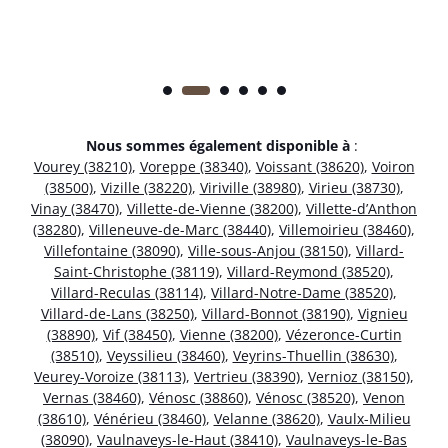
Nous sommes également disponible à
:
Vourey (38210)
,
Voreppe (38340)
,
Voissant (38620)
,
Voiron
(38500)
,
Vizille (38220)
,
Viriville (38980)
,
Virieu (38730)
,
Vinay (38470)
,
Villette-de-Vienne (38200)
,
Villette-d’Anthon
(38280)
,
Villeneuve-de-Marc (38440)
,
Villemoirieu (38460)
,
Villefontaine (38090)
,
Ville-sous-Anjou (38150)
,
Villard-
Saint-Christophe (38119)
,
Villard-Reymond (38520)
,
Villard-Reculas (38114)
,
Villard-Notre-Dame (38520)
,
Villard-de-Lans (38250)
,
Villard-Bonnot (38190)
,
Vignieu
(38890)
,
Vif (38450)
,
Vienne (38200)
,
Vézeronce-Curtin
(38510)
,
Veyssilieu (38460)
,
Veyrins-Thuellin (38630)
,
Veurey-Voroize (38113)
,
Vertrieu (38390)
,
Vernioz (38150)
,
Vernas (38460)
,
Vénosc (38860)
,
Vénosc (38520)
,
Venon
(38610)
,
Vénérieu (38460)
,
Velanne (38620)
,
Vaulx-Milieu
(38090)
,
Vaulnaveys-le-Haut (38410)
,
Vaulnaveys-le-Bas