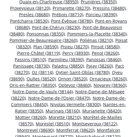
Quaix-en-Chartreuse (38950)
,
Prunières (38350)
,
Proveysieux (38120)
,
Primarette (38270)
,
Pressins (38480)
,
Presles (38680)
,
Prébois (38710)
,
Porcieu (38390)
,
Pontcharra (38530)
,
Pont-Évêque (38780)
,
Pont-en-Royans
(38680)
,
Pont-de-Chéruy (38230)
,
Pont-de-Beauvoisin
(38480)
,
Ponsonnas (38350)
,
Pommiers-la-Placette (38340)
,
Pommier-de-Beaurepaire (38260)
,
Poliénas (38210)
,
Poisat
(38320)
,
Plan (38590)
,
Pisieu (38270)
,
Pinsot (38580)
,
Pierre-Châtel (38119)
,
Percy (38930)
,
Penol (38260)
,
Passins (38510)
,
Parmilieu (38390)
,
Panossas (38460)
,
Panissage (38730)
,
Paladru (38850)
,
Pajay (38260)
,
Pact
(38270)
,
Oz (38114)
,
Oytier-Saint-Oblas (38780)
,
Oyeu
(38690)
,
Oulles (38520)
,
Ornon (38520)
,
Ornacieux (38260)
,
Oris-en-Rattier (38350)
,
Optevoz (38460)
,
Noyarey (38360)
,
Notre-Dame-de-Vaulx (38144)
,
Notre-Dame-de-Mésage
(38220)
,
Notre-Dame-de-l’Osier (38470)
,
Notre-Dame-de-
Commiers (38450)
,
Nivolas-Vermelle (38300)
,
Nantes-en-
Ratier (38350)
,
Murinais (38160)
,
Murianette (38420)
,
Mottier (38260)
,
Morette (38210)
,
Morêtel-de-Mailles
(38570)
,
Morestel (38510)
,
Montseveroux (38122)
,
Montrevel (38690)
,
Montferrat (38620)
,
Montfalcon
(38940)
,
Monteynard (38770)
,
Montchaboud (38220)
,