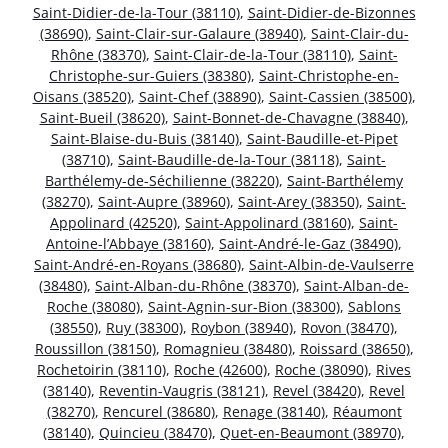
Saint-Didier-de-la-Tour (38110)
,
Saint-Didier-de-Bizonnes
(38690)
,
Saint-Clair-sur-Galaure (38940)
,
Saint-Clair-du-
Rhône (38370)
,
Saint-Clair-de-la-Tour (38110)
,
Saint-
Christophe-sur-Guiers (38380)
,
Saint-Christophe-en-
Oisans (38520)
,
Saint-Chef (38890)
,
Saint-Cassien (38500)
,
Saint-Bueil (38620)
,
Saint-Bonnet-de-Chavagne (38840)
,
Saint-Blaise-du-Buis (38140)
,
Saint-Baudille-et-Pipet
(38710)
,
Saint-Baudille-de-la-Tour (38118)
,
Saint-
Barthélemy-de-Séchilienne (38220)
,
Saint-Barthélemy
(38270)
,
Saint-Aupre (38960)
,
Saint-Arey (38350)
,
Saint-
Appolinard (42520)
,
Saint-Appolinard (38160)
,
Saint-
Antoine-l’Abbaye (38160)
,
Saint-André-le-Gaz (38490)
,
Saint-André-en-Royans (38680)
,
Saint-Albin-de-Vaulserre
(38480)
,
Saint-Alban-du-Rhône (38370)
,
Saint-Alban-de-
Roche (38080)
,
Saint-Agnin-sur-Bion (38300)
,
Sablons
(38550)
,
Ruy (38300)
,
Roybon (38940)
,
Rovon (38470)
,
Roussillon (38150)
,
Romagnieu (38480)
,
Roissard (38650)
,
Rochetoirin (38110)
,
Roche (42600)
,
Roche (38090)
,
Rives
(38140)
,
Reventin-Vaugris (38121)
,
Revel (38420)
,
Revel
(38270)
,
Rencurel (38680)
,
Renage (38140)
,
Réaumont
(38140)
,
Quincieu (38470)
,
Quet-en-Beaumont (38970)
,