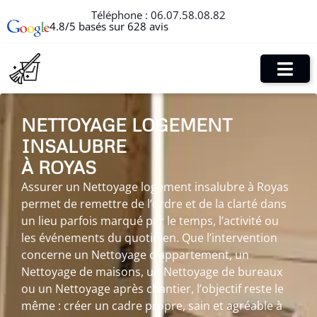
Téléphone :
06.07.58.08.82
4.8/5 basés sur 628 avis
NETTOYAGE LOGEMENT
INSALUBRE
À ROYAS
Assurer un Nettoyage logement insalubre à Royas
permet de remettre de l’ordre et de la clarté dans
un lieu parfois marqué par le temps, l’activité ou
les événements du quotidien. Que l’intervention
concerne un Nettoyage d’appartement, un
Nettoyage de maisons, un Nettoyage de bureaux
ou un Nettoyage après chantier, l’objectif reste le
même : créer un cadre propre, sain et agréable à