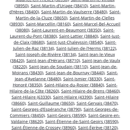
(38950)
,
Saint-Martin-d’Uriage (38410)
,
Saint-Martin-
d’Hères (38400)
,
Saint-Martin-de-Vaulserre (38480)
,
Saint-
Martin-de-la-Cluze (38650)
,
Saint-Martin-de-Clelles
(38930)
,
Saint-Marcellin (38160)
,
Saint-Marcel-Bel-Accueil
(38080)
,
Saint-Laurent-en-Beaumont (38350)
,
Saint-
Laurent-du-Pont (38380)
,
Saint-Lattier (38840)
,
Saint-Just-
de-Claix (38680)
,
Saint-Just-Chaleyssin (38540)
,
Saint-
Julien-de-Raz (38134)
,
Saint-Julien-de-l’Herms (38122)
,
Saint-Joseph-de-Rivière (38134)
,
Saint-Jean-le-Vieux
(38420)
,
Saint-Jean-d’Hérans (38710)
,
Saint-Jean-de-Vaulx
(38220)
,
Saint-Jean-de-Soudain (38110)
,
Saint-Jean-de-
Moirans (38430)
,
Saint-Jean-de-Bournay (38440)
,
Saint-
Jean-d’Avelanne (38480)
,
Saint-Ismier (38330)
,
Saint-
Honoré (38350)
,
Saint-Hilaire-du-Rosier (38840)
,
Saint-
Hilaire-de-la-Côte (38260)
,
Saint-Hilaire-de-Brens (38460)
,
Saint-Hilaire (63330)
,
Saint-Hilaire (43390)
,
Saint-Hilaire
(38660)
,
Saint-Guillaume (38650)
,
Saint-Gervais (38470)
,
Saint-Georges-d’Espéranche (38790)
,
Saint-Georges-de-
Commiers (38450)
,
Saint-Geoirs (38590)
,
Saint-Geoire-en-
Valdaine (38620)
,
Saint-Étienne-de-Saint-Geoirs (38590)
,
Saint-Étienne-de-Crossey (38960)
,
Saint-Égrève (38120)
,