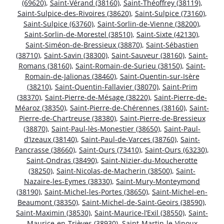
(69620)
,
Saint-Vérand (38160)
,
Saint-Théoffrey (38119)
,
Saint-Sulpice-des-Rivoires (38620)
,
Saint-Sulpice (73160)
,
Saint-Sulpice (63760)
,
Saint-Sorlin-de-Vienne (38200)
,
Saint-Sorlin-de-Morestel (38510)
,
Saint-Sixte (42130)
,
Saint-Siméon-de-Bressieux (38870)
,
Saint-Sébastien
(38710)
,
Saint-Savin (38300)
,
Saint-Sauveur (38160)
,
Saint-
Romans (38160)
,
Saint-Romain-de-Surieu (38150)
,
Saint-
Romain-de-Jalionas (38460)
,
Saint-Quentin-sur-Isère
(38210)
,
Saint-Quentin-Fallavier (38070)
,
Saint-Prim
(38370)
,
Saint-Pierre-de-Mésage (38220)
,
Saint-Pierre-de-
Méaroz (38350)
,
Saint-Pierre-de-Chérennes (38160)
,
Saint-
Pierre-de-Chartreuse (38380)
,
Saint-Pierre-de-Bressieux
(38870)
,
Saint-Paul-lès-Monestier (38650)
,
Saint-Paul-
d’Izeaux (38140)
,
Saint-Paul-de-Varces (38760)
,
Saint-
Pancrasse (38660)
,
Saint-Ours (73410)
,
Saint-Ours (63230)
,
Saint-Ondras (38490)
,
Saint-Nizier-du-Moucherotte
(38250)
,
Saint-Nicolas-de-Macherin (38500)
,
Saint-
Nazaire-les-Eymes (38330)
,
Saint-Mury-Monteymond
(38190)
,
Saint-Michel-les-Portes (38650)
,
Saint-Michel-en-
Beaumont (38350)
,
Saint-Michel-de-Saint-Geoirs (38590)
,
Saint-Maximin (38530)
,
Saint-Maurice-l’Exil (38550)
,
Saint-
Maurice-en-Trièves (38930)
,
Saint-Martin-le-Vinoux