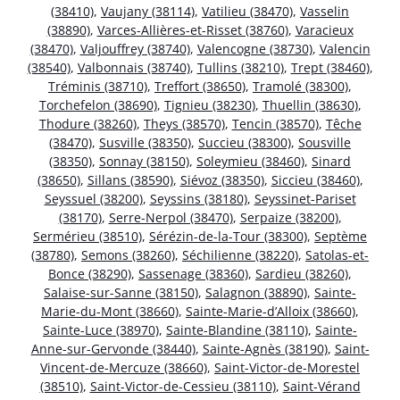
(38410)
,
Vaujany (38114)
,
Vatilieu (38470)
,
Vasselin
(38890)
,
Varces-Allières-et-Risset (38760)
,
Varacieux
(38470)
,
Valjouffrey (38740)
,
Valencogne (38730)
,
Valencin
(38540)
,
Valbonnais (38740)
,
Tullins (38210)
,
Trept (38460)
,
Tréminis (38710)
,
Treffort (38650)
,
Tramolé (38300)
,
Torchefelon (38690)
,
Tignieu (38230)
,
Thuellin (38630)
,
Thodure (38260)
,
Theys (38570)
,
Tencin (38570)
,
Têche
(38470)
,
Susville (38350)
,
Succieu (38300)
,
Sousville
(38350)
,
Sonnay (38150)
,
Soleymieu (38460)
,
Sinard
(38650)
,
Sillans (38590)
,
Siévoz (38350)
,
Siccieu (38460)
,
Seyssuel (38200)
,
Seyssins (38180)
,
Seyssinet-Pariset
(38170)
,
Serre-Nerpol (38470)
,
Serpaize (38200)
,
Sermérieu (38510)
,
Sérézin-de-la-Tour (38300)
,
Septème
(38780)
,
Semons (38260)
,
Séchilienne (38220)
,
Satolas-et-
Bonce (38290)
,
Sassenage (38360)
,
Sardieu (38260)
,
Salaise-sur-Sanne (38150)
,
Salagnon (38890)
,
Sainte-
Marie-du-Mont (38660)
,
Sainte-Marie-d’Alloix (38660)
,
Sainte-Luce (38970)
,
Sainte-Blandine (38110)
,
Sainte-
Anne-sur-Gervonde (38440)
,
Sainte-Agnès (38190)
,
Saint-
Vincent-de-Mercuze (38660)
,
Saint-Victor-de-Morestel
(38510)
,
Saint-Victor-de-Cessieu (38110)
,
Saint-Vérand