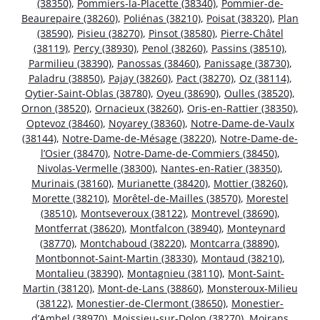
(38350)
,
Pommiers-la-Placette (38340)
,
Pommier-de-
Beaurepaire (38260)
,
Poliénas (38210)
,
Poisat (38320)
,
Plan
(38590)
,
Pisieu (38270)
,
Pinsot (38580)
,
Pierre-Châtel
(38119)
,
Percy (38930)
,
Penol (38260)
,
Passins (38510)
,
Parmilieu (38390)
,
Panossas (38460)
,
Panissage (38730)
,
Paladru (38850)
,
Pajay (38260)
,
Pact (38270)
,
Oz (38114)
,
Oytier-Saint-Oblas (38780)
,
Oyeu (38690)
,
Oulles (38520)
,
Ornon (38520)
,
Ornacieux (38260)
,
Oris-en-Rattier (38350)
,
Optevoz (38460)
,
Noyarey (38360)
,
Notre-Dame-de-Vaulx
(38144)
,
Notre-Dame-de-Mésage (38220)
,
Notre-Dame-de-
l’Osier (38470)
,
Notre-Dame-de-Commiers (38450)
,
Nivolas-Vermelle (38300)
,
Nantes-en-Ratier (38350)
,
Murinais (38160)
,
Murianette (38420)
,
Mottier (38260)
,
Morette (38210)
,
Morêtel-de-Mailles (38570)
,
Morestel
(38510)
,
Montseveroux (38122)
,
Montrevel (38690)
,
Montferrat (38620)
,
Montfalcon (38940)
,
Monteynard
(38770)
,
Montchaboud (38220)
,
Montcarra (38890)
,
Montbonnot-Saint-Martin (38330)
,
Montaud (38210)
,
Montalieu (38390)
,
Montagnieu (38110)
,
Mont-Saint-
Martin (38120)
,
Mont-de-Lans (38860)
,
Monsteroux-Milieu
(38122)
,
Monestier-de-Clermont (38650)
,
Monestier-
d’Ambel (38970)
,
Moissieu-sur-Dolon (38270)
,
Moirans