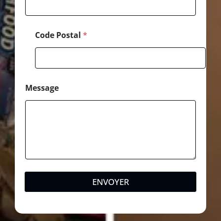
o
n
e
Code Postal
*
Message
ENVOYER