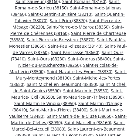
Saint-Sauveur (38160)
,
Saint-Romans (38160)
,
Saint-
Romain-de-Surieu (38150)
,
Saint-Romain-de-Jalionas
(38460)
,
Saint-Quentin-sur-Isère (38210)
,
Saint-Quentin-
Fallavier (38070)
,
Saint-Prim (38370)
,
Saint-Pierre-de-
Mésage (38220)
,
Saint-Pierre-de-Méaroz (38350)
,
Saint-
Pierre-de-Chérennes (38160)
,
Saint-Pierre-de-Chartreuse
(38380)
,
Saint-Pierre-de-Bressieux (38870)
,
Saint-Paul-lès-
Monestier (38650)
,
Saint-Paul-d’Izeaux (38140)
,
Saint-Paul-
de-Varces (38760)
,
Saint-Pancrasse (38660)
,
Saint-Ours
(73410)
,
Saint-Ours (63230)
,
Saint-Ondras (38490)
,
Saint-
Nizier-du-Moucherotte (38250)
,
Saint-Nicolas-de-
Macherin (38500)
,
Saint-Nazaire-les-Eymes (38330)
,
Saint-
Mury-Monteymond (38190)
,
Saint-Michel-les-Portes
(38650)
,
Saint-Michel-en-Beaumont (38350)
,
Saint-Michel-
de-Saint-Geoirs (38590)
,
Saint-Maximin (38530)
,
Saint-
Maurice-l’Exil (38550)
,
Saint-Maurice-en-Trièves (38930)
,
Saint-Martin-le-Vinoux (38950)
,
Saint-Martin-d’Uriage
(38410)
,
Saint-Martin-d’Hères (38400)
,
Saint-Martin-de-
Vaulserre (38480)
,
Saint-Martin-de-la-Cluze (38650)
,
Saint-
Martin-de-Clelles (38930)
,
Saint-Marcellin (38160)
,
Saint-
Marcel-Bel-Accueil (38080)
,
Saint-Laurent-en-Beaumont
(38350)
,
Saint-Laurent-du-Pont (38380)
,
Saint-Lattier