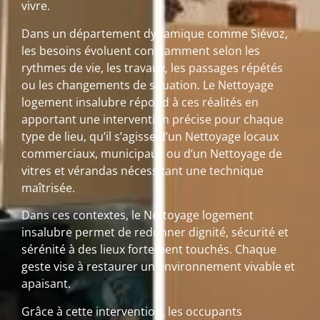
vivre.
Dans un département dynamique comme Siévoz,
les besoins évoluent constamment selon les
rythmes de vie, les travaux, les passages répétés
ou les changements de situation. Le Nettoyage
logement insalubre répond à ces réalités en
apportant une intervention précise pour chaque
type de lieu, qu’il s’agisse d’un Nettoyage locaux
commerciaux, municipaux ou d’un Nettoyage de
vitres et vérandas nécessitant une technique
maîtrisée.
Dans ces contextes, le Nettoyage logement
insalubre permet de redonner dignité, sécurité et
sérénité à des lieux fortement touchés. Chaque
geste vise à restaurer un environnement vivable et
apaisant.
Grâce à cette intervention, les occupants