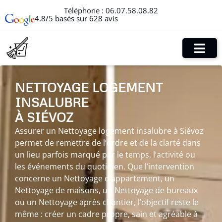
Téléphone :
06.07.58.08.82
4.8/5 basés sur 628 avis
NETTOYAGE LOGEMENT
INSALUBRE
À SIÉVOZ
Assurer un Nettoyage logement insalubre à Siévoz
permet de remettre de l’ordre et de la clarté dans
un lieu parfois marqué par le temps, l’activité ou
les événements du quotidien. Que l’intervention
concerne un Nettoyage d’appartement, un
Nettoyage de maisons, un Nettoyage de bureaux
ou un Nettoyage après chantier, l’objectif reste le
même : créer un cadre propre, sain et agréable à