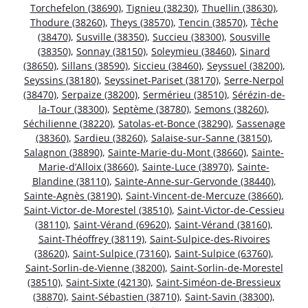
Torchefelon (38690)
,
Tignieu (38230)
,
Thuellin (38630)
,
Thodure (38260)
,
Theys (38570)
,
Tencin (38570)
,
Têche
(38470)
,
Susville (38350)
,
Succieu (38300)
,
Sousville
(38350)
,
Sonnay (38150)
,
Soleymieu (38460)
,
Sinard
(38650)
,
Sillans (38590)
,
Siccieu (38460)
,
Seyssuel (38200)
,
Seyssins (38180)
,
Seyssinet-Pariset (38170)
,
Serre-Nerpol
(38470)
,
Serpaize (38200)
,
Sermérieu (38510)
,
Sérézin-de-
la-Tour (38300)
,
Septème (38780)
,
Semons (38260)
,
Séchilienne (38220)
,
Satolas-et-Bonce (38290)
,
Sassenage
(38360)
,
Sardieu (38260)
,
Salaise-sur-Sanne (38150)
,
Salagnon (38890)
,
Sainte-Marie-du-Mont (38660)
,
Sainte-
Marie-d’Alloix (38660)
,
Sainte-Luce (38970)
,
Sainte-
Blandine (38110)
,
Sainte-Anne-sur-Gervonde (38440)
,
Sainte-Agnès (38190)
,
Saint-Vincent-de-Mercuze (38660)
,
Saint-Victor-de-Morestel (38510)
,
Saint-Victor-de-Cessieu
(38110)
,
Saint-Vérand (69620)
,
Saint-Vérand (38160)
,
Saint-Théoffrey (38119)
,
Saint-Sulpice-des-Rivoires
(38620)
,
Saint-Sulpice (73160)
,
Saint-Sulpice (63760)
,
Saint-Sorlin-de-Vienne (38200)
,
Saint-Sorlin-de-Morestel
(38510)
,
Saint-Sixte (42130)
,
Saint-Siméon-de-Bressieux
(38870)
,
Saint-Sébastien (38710)
,
Saint-Savin (38300)
,