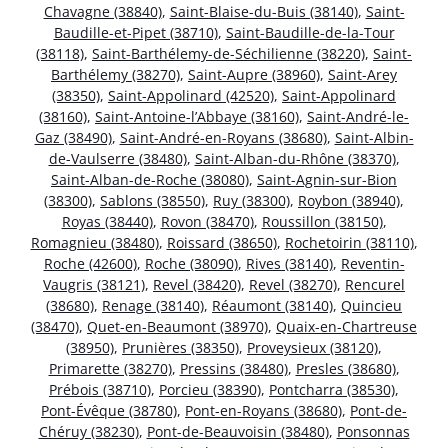
Chavagne (38840)
,
Saint-Blaise-du-Buis (38140)
,
Saint-
Baudille-et-Pipet (38710)
,
Saint-Baudille-de-la-Tour
(38118)
,
Saint-Barthélemy-de-Séchilienne (38220)
,
Saint-
Barthélemy (38270)
,
Saint-Aupre (38960)
,
Saint-Arey
(38350)
,
Saint-Appolinard (42520)
,
Saint-Appolinard
(38160)
,
Saint-Antoine-l’Abbaye (38160)
,
Saint-André-le-
Gaz (38490)
,
Saint-André-en-Royans (38680)
,
Saint-Albin-
de-Vaulserre (38480)
,
Saint-Alban-du-Rhône (38370)
,
Saint-Alban-de-Roche (38080)
,
Saint-Agnin-sur-Bion
(38300)
,
Sablons (38550)
,
Ruy (38300)
,
Roybon (38940)
,
Royas (38440)
,
Rovon (38470)
,
Roussillon (38150)
,
Romagnieu (38480)
,
Roissard (38650)
,
Rochetoirin (38110)
,
Roche (42600)
,
Roche (38090)
,
Rives (38140)
,
Reventin-
Vaugris (38121)
,
Revel (38420)
,
Revel (38270)
,
Rencurel
(38680)
,
Renage (38140)
,
Réaumont (38140)
,
Quincieu
(38470)
,
Quet-en-Beaumont (38970)
,
Quaix-en-Chartreuse
(38950)
,
Prunières (38350)
,
Proveysieux (38120)
,
Primarette (38270)
,
Pressins (38480)
,
Presles (38680)
,
Prébois (38710)
,
Porcieu (38390)
,
Pontcharra (38530)
,
Pont-Évêque (38780)
,
Pont-en-Royans (38680)
,
Pont-de-
Chéruy (38230)
,
Pont-de-Beauvoisin (38480)
,
Ponsonnas