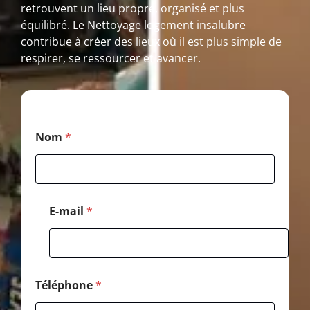
retrouvent un lieu propre, organisé et plus
équilibré. Le Nettoyage logement insalubre
contribue à créer des lieux où il est plus simple de
respirer, se ressourcer et avancer.
*
Nom
*
M
e
s
s
a
g
E-mail
*
e
T
é
l
é
p
Téléphone
*
h