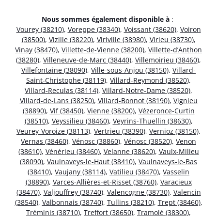
Nous sommes également disponible à
:
Vourey (38210)
,
Voreppe (38340)
,
Voissant (38620)
,
Voiron
(38500)
,
Vizille (38220)
,
Viriville (38980)
,
Virieu (38730)
,
Vinay (38470)
,
Villette-de-Vienne (38200)
,
Villette-d’Anthon
(38280)
,
Villeneuve-de-Marc (38440)
,
Villemoirieu (38460)
,
Villefontaine (38090)
,
Ville-sous-Anjou (38150)
,
Villard-
Saint-Christophe (38119)
,
Villard-Reymond (38520)
,
Villard-Reculas (38114)
,
Villard-Notre-Dame (38520)
,
Villard-de-Lans (38250)
,
Villard-Bonnot (38190)
,
Vignieu
(38890)
,
Vif (38450)
,
Vienne (38200)
,
Vézeronce-Curtin
(38510)
,
Veyssilieu (38460)
,
Veyrins-Thuellin (38630)
,
Veurey-Voroize (38113)
,
Vertrieu (38390)
,
Vernioz (38150)
,
Vernas (38460)
,
Vénosc (38860)
,
Vénosc (38520)
,
Venon
(38610)
,
Vénérieu (38460)
,
Velanne (38620)
,
Vaulx-Milieu
(38090)
,
Vaulnaveys-le-Haut (38410)
,
Vaulnaveys-le-Bas
(38410)
,
Vaujany (38114)
,
Vatilieu (38470)
,
Vasselin
(38890)
,
Varces-Allières-et-Risset (38760)
,
Varacieux
(38470)
,
Valjouffrey (38740)
,
Valencogne (38730)
,
Valencin
(38540)
,
Valbonnais (38740)
,
Tullins (38210)
,
Trept (38460)
,
Tréminis (38710)
,
Treffort (38650)
,
Tramolé (38300)
,