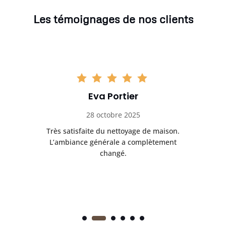
Les témoignages de nos clients
Eva Portier
28 octobre 2025
ble.
Très satisfaite du nettoyage de maison.
Le 
 en
L’ambiance générale a complètement
ret
changé.