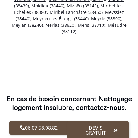
(38430)
,
Moidieu (38440)
,
Mizoën (38142)
,
Miribel-les-
Échelles (38380)
,
Miribel-Lanchâtre (38450)
,
Meyssiez
(38440)
,
Meyrieu-les-Étangs (38440)
,
Meyrié (38300)
,
Meylan (38240)
,
Merlas (38620)
,
Mens (38710)
,
Méaudre
(38112)
En cas de besoin concernant Nettoyage
logement insalubre, contactez-nous.
06.07.58.08.82
DEVIS
GRATUIT