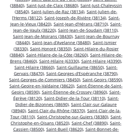
(38840)
,
Saint-Just-de-Claix (38680)
,
Saint-Just-Chaleyssin
(38540)
,
Saint-Julien-de-Raz (38134)
,
Saint-Julien-de-
l’Herms (38122)
,
Saint-Joseph-de-Rivière (38134)
,
Saint-
Jean-le-Vieux (38420)
,
Saint-Jean-d’Hérans (38710)
,
Saint-
Jean-de-Vaulx (38220)
,
Saint-Jean-de-Soudain (38110)
,
Saint-Jean-de-Moirans (38430)
,
Saint-Jean-de-Bournay
(38440)
,
Saint-Jean-d’Avelanne (38480)
,
Saint-Ismier
(38330)
,
Saint-Honoré (38350)
,
Saint-Hilaire-du-Rosier
(38840)
,
Saint-Hilaire-de-la-Côte (38260)
,
Saint-Hilaire-de-
Brens (38460)
,
Saint-Hilaire (63330)
,
Saint-Hilaire (43390)
,
Saint-Hilaire (38660)
,
Saint-Guillaume (38650)
,
Saint-
Gervais (38470)
,
Saint-Georges-d’Espéranche (38790)
,
Saint-Georges-de-Commiers (38450)
,
Saint-Geoirs (38590)
,
Saint-Geoire-en-Valdaine (38620)
,
Saint-Étienne-de-Saint-
Geoirs (38590)
,
Saint-Étienne-de-Crossey (38960)
,
Saint-
Égrève (38120)
,
Saint-Didier-de-la-Tour (38110)
,
Saint-
Didier-de-Bizonnes (38690)
,
Saint-Clair-sur-Galaure
(38940)
,
Saint-Clair-du-Rhône (38370)
,
Saint-Clair-de-la-
Tour (38110)
,
Saint-Christophe-sur-Guiers (38380)
,
Saint-
Christophe-en-Oisans (38520)
,
Saint-Chef (38890)
,
Saint-
Cassien (38500)
,
Saint-Bueil (38620)
,
Saint-Bonnet-de-