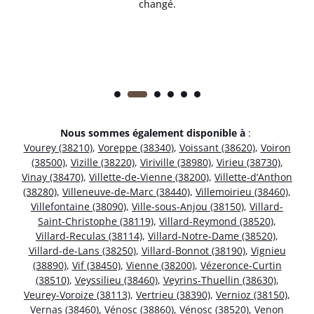
changé.
Nous sommes également disponible à
:
Vourey (38210)
,
Voreppe (38340)
,
Voissant (38620)
,
Voiron
(38500)
,
Vizille (38220)
,
Viriville (38980)
,
Virieu (38730)
,
Vinay (38470)
,
Villette-de-Vienne (38200)
,
Villette-d’Anthon
(38280)
,
Villeneuve-de-Marc (38440)
,
Villemoirieu (38460)
,
Villefontaine (38090)
,
Ville-sous-Anjou (38150)
,
Villard-
Saint-Christophe (38119)
,
Villard-Reymond (38520)
,
Villard-Reculas (38114)
,
Villard-Notre-Dame (38520)
,
Villard-de-Lans (38250)
,
Villard-Bonnot (38190)
,
Vignieu
(38890)
,
Vif (38450)
,
Vienne (38200)
,
Vézeronce-Curtin
(38510)
,
Veyssilieu (38460)
,
Veyrins-Thuellin (38630)
,
Veurey-Voroize (38113)
,
Vertrieu (38390)
,
Vernioz (38150)
,
Vernas (38460)
,
Vénosc (38860)
,
Vénosc (38520)
,
Venon