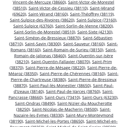
Vincent-de-Mercuze (38660)
,
Saint-Victor-de-Morestel
(38510)
,
Saint-Victor-de-Cessieu (38110)
,
Saint-Vérand
(69620)
,
Saint-Vérand (38160)
,
Saint-Théoffrey (38119)
,
Saint-Sulpice-des-Rivoires (38620)
,
Saint-Sulpice (73160)
,
Saint-Sulpice (63760)
,
Saint-Sorlin-de-Vienne (38200)
,
Saint-Sorlin-de-Morestel (38510)
,
Saint-Sixte (42130)
,
Saint-Siméon-de-Bressieux (38870)
,
Saint-Sébastien
(38710)
,
Saint-Savin (38300)
,
Saint-Sauveur (38160)
,
Saint-
Romans (38160)
,
Saint-Romain-de-Surieu (38150)
,
Saint-
Romain-de-Jalionas (38460)
,
Saint-Quentin-sur-Isère
(38210)
,
Saint-Quentin-Fallavier (38070)
,
Saint-Prim
(38370)
,
Saint-Pierre-de-Mésage (38220)
,
Saint-Pierre-de-
Méaroz (38350)
,
Saint-Pierre-de-Chérennes (38160)
,
Saint-
Pierre-de-Chartreuse (38380)
,
Saint-Pierre-de-Bressieux
(38870)
,
Saint-Paul-lès-Monestier (38650)
,
Saint-Paul-
d’Izeaux (38140)
,
Saint-Paul-de-Varces (38760)
,
Saint-
Pancrasse (38660)
,
Saint-Ours (73410)
,
Saint-Ours (63230)
,
Saint-Ondras (38490)
,
Saint-Nizier-du-Moucherotte
(38250)
,
Saint-Nicolas-de-Macherin (38500)
,
Saint-
Nazaire-les-Eymes (38330)
,
Saint-Mury-Monteymond
(38190)
,
Saint-Michel-les-Portes (38650)
,
Saint-Michel-en-