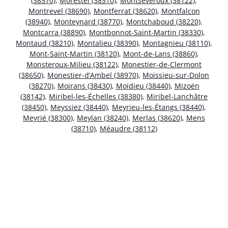
(38570)
,
Morestel (38510)
,
Montseveroux (38122)
,
Montrevel (38690)
,
Montferrat (38620)
,
Montfalcon
(38940)
,
Monteynard (38770)
,
Montchaboud (38220)
,
Montcarra (38890)
,
Montbonnot-Saint-Martin (38330)
,
Montaud (38210)
,
Montalieu (38390)
,
Montagnieu (38110)
,
Mont-Saint-Martin (38120)
,
Mont-de-Lans (38860)
,
Monsteroux-Milieu (38122)
,
Monestier-de-Clermont
(38650)
,
Monestier-d’Ambel (38970)
,
Moissieu-sur-Dolon
(38270)
,
Moirans (38430)
,
Moidieu (38440)
,
Mizoën
(38142)
,
Miribel-les-Échelles (38380)
,
Miribel-Lanchâtre
(38450)
,
Meyssiez (38440)
,
Meyrieu-les-Étangs (38440)
,
Meyrié (38300)
,
Meylan (38240)
,
Merlas (38620)
,
Mens
(38710)
,
Méaudre (38112)