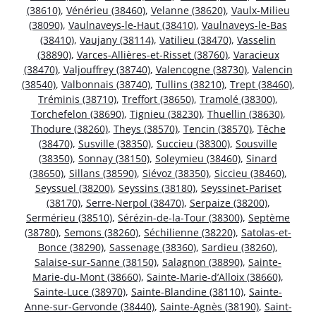
(38610)
,
Vénérieu (38460)
,
Velanne (38620)
,
Vaulx-Milieu
(38090)
,
Vaulnaveys-le-Haut (38410)
,
Vaulnaveys-le-Bas
(38410)
,
Vaujany (38114)
,
Vatilieu (38470)
,
Vasselin
(38890)
,
Varces-Allières-et-Risset (38760)
,
Varacieux
(38470)
,
Valjouffrey (38740)
,
Valencogne (38730)
,
Valencin
(38540)
,
Valbonnais (38740)
,
Tullins (38210)
,
Trept (38460)
,
Tréminis (38710)
,
Treffort (38650)
,
Tramolé (38300)
,
Torchefelon (38690)
,
Tignieu (38230)
,
Thuellin (38630)
,
Thodure (38260)
,
Theys (38570)
,
Tencin (38570)
,
Têche
(38470)
,
Susville (38350)
,
Succieu (38300)
,
Sousville
(38350)
,
Sonnay (38150)
,
Soleymieu (38460)
,
Sinard
(38650)
,
Sillans (38590)
,
Siévoz (38350)
,
Siccieu (38460)
,
Seyssuel (38200)
,
Seyssins (38180)
,
Seyssinet-Pariset
(38170)
,
Serre-Nerpol (38470)
,
Serpaize (38200)
,
Sermérieu (38510)
,
Sérézin-de-la-Tour (38300)
,
Septème
(38780)
,
Semons (38260)
,
Séchilienne (38220)
,
Satolas-et-
Bonce (38290)
,
Sassenage (38360)
,
Sardieu (38260)
,
Salaise-sur-Sanne (38150)
,
Salagnon (38890)
,
Sainte-
Marie-du-Mont (38660)
,
Sainte-Marie-d’Alloix (38660)
,
Sainte-Luce (38970)
,
Sainte-Blandine (38110)
,
Sainte-
Anne-sur-Gervonde (38440)
,
Sainte-Agnès (38190)
,
Saint-