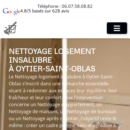
Téléphone :
06.07.58.08.82
4.8/5 basés sur 628 avis
NETTOYAGE LOGEMENT
INSALUBRE
À OYTIER-SAINT-OBLAS
Le Nettoyage logement insalubre à Oytier-Saint-
Oblas s’inscrit dans une démarche essentielle
visant à redonner aux espaces leur équilibre, leur
fraîcheur et leur confort. Que l’intervention
concerne un Nettoyage d’appartement, un
Nettoyage de maisons, un Nettoyage de bureaux
ou un Nettoyage après chantier, l’objectif reste le
même : créer un cadre propre, sain et agréable à