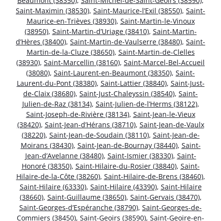
Beaumont (38350)
,
Saint-Michel-de-Saint-Geoirs (38590)
,
Saint-Maximin (38530)
,
Saint-Maurice-l’Exil (38550)
,
Saint-
Maurice-en-Trièves (38930)
,
Saint-Martin-le-Vinoux
(38950)
,
Saint-Martin-d’Uriage (38410)
,
Saint-Martin-
d’Hères (38400)
,
Saint-Martin-de-Vaulserre (38480)
,
Saint-
Martin-de-la-Cluze (38650)
,
Saint-Martin-de-Clelles
(38930)
,
Saint-Marcellin (38160)
,
Saint-Marcel-Bel-Accueil
(38080)
,
Saint-Laurent-en-Beaumont (38350)
,
Saint-
Laurent-du-Pont (38380)
,
Saint-Lattier (38840)
,
Saint-Just-
de-Claix (38680)
,
Saint-Just-Chaleyssin (38540)
,
Saint-
Julien-de-Raz (38134)
,
Saint-Julien-de-l’Herms (38122)
,
Saint-Joseph-de-Rivière (38134)
,
Saint-Jean-le-Vieux
(38420)
,
Saint-Jean-d’Hérans (38710)
,
Saint-Jean-de-Vaulx
(38220)
,
Saint-Jean-de-Soudain (38110)
,
Saint-Jean-de-
Moirans (38430)
,
Saint-Jean-de-Bournay (38440)
,
Saint-
Jean-d’Avelanne (38480)
,
Saint-Ismier (38330)
,
Saint-
Honoré (38350)
,
Saint-Hilaire-du-Rosier (38840)
,
Saint-
Hilaire-de-la-Côte (38260)
,
Saint-Hilaire-de-Brens (38460)
,
Saint-Hilaire (63330)
,
Saint-Hilaire (43390)
,
Saint-Hilaire
(38660)
,
Saint-Guillaume (38650)
,
Saint-Gervais (38470)
,
Saint-Georges-d’Espéranche (38790)
,
Saint-Georges-de-
Commiers (38450)
,
Saint-Geoirs (38590)
,
Saint-Geoire-en-