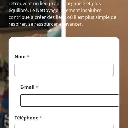
retrouvent un lieu propre, organisé et plus
équilibré. Le Nettoyage logement insalubre
contribue à créer des lieux où il est plus simple de
respirer, se ressourcer et avancer.
N
Nom
*
o
m
M
e
s
s
E-mail
*
a
g
e
E
-
m
Téléphone
*
a