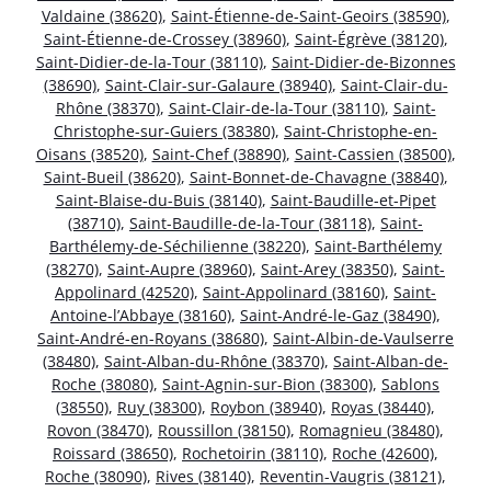
Valdaine (38620)
,
Saint-Étienne-de-Saint-Geoirs (38590)
,
Saint-Étienne-de-Crossey (38960)
,
Saint-Égrève (38120)
,
Saint-Didier-de-la-Tour (38110)
,
Saint-Didier-de-Bizonnes
(38690)
,
Saint-Clair-sur-Galaure (38940)
,
Saint-Clair-du-
Rhône (38370)
,
Saint-Clair-de-la-Tour (38110)
,
Saint-
Christophe-sur-Guiers (38380)
,
Saint-Christophe-en-
Oisans (38520)
,
Saint-Chef (38890)
,
Saint-Cassien (38500)
,
Saint-Bueil (38620)
,
Saint-Bonnet-de-Chavagne (38840)
,
Saint-Blaise-du-Buis (38140)
,
Saint-Baudille-et-Pipet
(38710)
,
Saint-Baudille-de-la-Tour (38118)
,
Saint-
Barthélemy-de-Séchilienne (38220)
,
Saint-Barthélemy
(38270)
,
Saint-Aupre (38960)
,
Saint-Arey (38350)
,
Saint-
Appolinard (42520)
,
Saint-Appolinard (38160)
,
Saint-
Antoine-l’Abbaye (38160)
,
Saint-André-le-Gaz (38490)
,
Saint-André-en-Royans (38680)
,
Saint-Albin-de-Vaulserre
(38480)
,
Saint-Alban-du-Rhône (38370)
,
Saint-Alban-de-
Roche (38080)
,
Saint-Agnin-sur-Bion (38300)
,
Sablons
(38550)
,
Ruy (38300)
,
Roybon (38940)
,
Royas (38440)
,
Rovon (38470)
,
Roussillon (38150)
,
Romagnieu (38480)
,
Roissard (38650)
,
Rochetoirin (38110)
,
Roche (42600)
,
Roche (38090)
,
Rives (38140)
,
Reventin-Vaugris (38121)
,