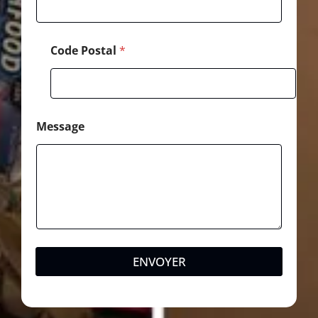
i
l
Code Postal
*
Message
ENVOYER