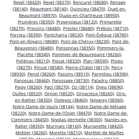
Revel (38420)
,
Revel (38270)
,
Rencurel (38680)
,
Renage
(38140)
,
Réaumont (38140)
,
Quincieu (38470)
,
Quet-en-
Beaumont (38970)
,
Quaix-en-Chartreuse (38950)
,
Prunières (38350)
,
Proveysieux (38120)
,
Primarette
(38270)
,
Pressins (38480)
,
Presles (38680)
,
Prébois (38710)
,
Porcieu (38390)
,
Pontcharra (38530)
,
Pont-Évêque (38780)
,
Pont-en-Royans (38680)
,
Pont-de-Chéruy (38230)
,
Pont-de-
Beauvoisin (38480)
,
Ponsonnas (38350)
,
Pommiers-la-
Placette (38340)
,
Pommier-de-Beaurepaire (38260)
,
Poliénas (38210)
,
Poisat (38320)
,
Plan (38590)
,
Pisieu
(38270)
,
Pinsot (38580)
,
Pierre-Châtel (38119)
,
Percy
(38930)
,
Penol (38260)
,
Passins (38510)
,
Parmilieu (38390)
,
Panossas (38460)
,
Panissage (38730)
,
Paladru (38850)
,
Pajay (38260)
,
Pact (38270)
,
Oz (38114)
,
Oyeu (38690)
,
Oulles (38520)
,
Ornon (38520)
,
Ornacieux (38260)
,
Oris-
en-Rattier (38350)
,
Optevoz (38460)
,
Noyarey (38360)
,
Notre-Dame-de-Vaulx (38144)
,
Notre-Dame-de-Mésage
(38220)
,
Notre-Dame-de-l’Osier (38470)
,
Notre-Dame-de-
Commiers (38450)
,
Nivolas-Vermelle (38300)
,
Nantes-en-
Ratier (38350)
,
Murinais (38160)
,
Murianette (38420)
,
Mottier (38260)
,
Morette (38210)
,
Morêtel-de-Mailles