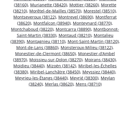
(38160)
,
Murianette (38420)
,
Mottier (38260)
,
Morette
(38210)
,
Morêtel-de-Mailles (38570)
,
Morestel (38510)
,
Montseveroux (38122)
,
Montrevel (38690)
,
Montferrat
(38620)
,
Montfalcon (38940)
,
Monteynard (38770)
,
Montchaboud (38220)
,
Montcarra (38890)
,
Montbonnot-
Saint-Martin (38330)
,
Montaud (38210)
,
Montalieu
(38390)
,
Montagnieu (38110)
,
Mont-Saint-Martin (38120)
,
Mont-de-Lans (38860)
,
Monsteroux-Milieu (38122)
,
Monestier-de-Clermont (38650)
,
Monestier-d’Ambel
(38970)
,
Moissieu-sur-Dolon (38270)
,
Moirans (38430)
,
Moidieu (38440)
,
Mizoën (38142)
,
Miribel-les-Échelles
(38380)
,
Miribel-Lanchâtre (38450)
,
Meyssiez (38440)
,
Meyrieu-les-Étangs (38440)
,
Meyrié (38300)
,
Meylan
(38240)
,
Merlas (38620)
,
Mens (38710)