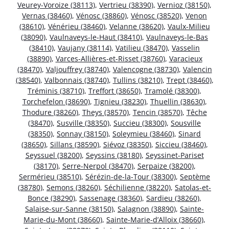
Veurey-Voroize (38113)
,
Vertrieu (38390)
,
Vernioz (38150)
,
Vernas (38460)
,
Vénosc (38860)
,
Vénosc (38520)
,
Venon
(38610)
,
Vénérieu (38460)
,
Velanne (38620)
,
Vaulx-Milieu
(38090)
,
Vaulnaveys-le-Haut (38410)
,
Vaulnaveys-le-Bas
(38410)
,
Vaujany (38114)
,
Vatilieu (38470)
,
Vasselin
(38890)
,
Varces-Allières-et-Risset (38760)
,
Varacieux
(38470)
,
Valjouffrey (38740)
,
Valencogne (38730)
,
Valencin
(38540)
,
Valbonnais (38740)
,
Tullins (38210)
,
Trept (38460)
,
Tréminis (38710)
,
Treffort (38650)
,
Tramolé (38300)
,
Torchefelon (38690)
,
Tignieu (38230)
,
Thuellin (38630)
,
Thodure (38260)
,
Theys (38570)
,
Tencin (38570)
,
Têche
(38470)
,
Susville (38350)
,
Succieu (38300)
,
Sousville
(38350)
,
Sonnay (38150)
,
Soleymieu (38460)
,
Sinard
(38650)
,
Sillans (38590)
,
Siévoz (38350)
,
Siccieu (38460)
,
Seyssuel (38200)
,
Seyssins (38180)
,
Seyssinet-Pariset
(38170)
,
Serre-Nerpol (38470)
,
Serpaize (38200)
,
Sermérieu (38510)
,
Sérézin-de-la-Tour (38300)
,
Septème
(38780)
,
Semons (38260)
,
Séchilienne (38220)
,
Satolas-et-
Bonce (38290)
,
Sassenage (38360)
,
Sardieu (38260)
,
Salaise-sur-Sanne (38150)
,
Salagnon (38890)
,
Sainte-
Marie-du-Mont (38660)
,
Sainte-Marie-d’Alloix (38660)
,