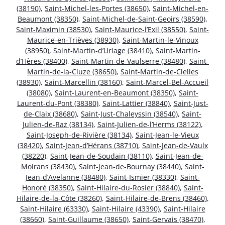
(38190)
,
Saint-Michel-les-Portes (38650)
,
Saint-Michel-en-
Beaumont (38350)
,
Saint-Michel-de-Saint-Geoirs (38590)
,
Saint-Maximin (38530)
,
Saint-Maurice-l’Exil (38550)
,
Saint-
Maurice-en-Trièves (38930)
,
Saint-Martin-le-Vinoux
(38950)
,
Saint-Martin-d’Uriage (38410)
,
Saint-Martin-
d’Hères (38400)
,
Saint-Martin-de-Vaulserre (38480)
,
Saint-
Martin-de-la-Cluze (38650)
,
Saint-Martin-de-Clelles
(38930)
,
Saint-Marcellin (38160)
,
Saint-Marcel-Bel-Accueil
(38080)
,
Saint-Laurent-en-Beaumont (38350)
,
Saint-
Laurent-du-Pont (38380)
,
Saint-Lattier (38840)
,
Saint-Just-
de-Claix (38680)
,
Saint-Just-Chaleyssin (38540)
,
Saint-
Julien-de-Raz (38134)
,
Saint-Julien-de-l’Herms (38122)
,
Saint-Joseph-de-Rivière (38134)
,
Saint-Jean-le-Vieux
(38420)
,
Saint-Jean-d’Hérans (38710)
,
Saint-Jean-de-Vaulx
(38220)
,
Saint-Jean-de-Soudain (38110)
,
Saint-Jean-de-
Moirans (38430)
,
Saint-Jean-de-Bournay (38440)
,
Saint-
Jean-d’Avelanne (38480)
,
Saint-Ismier (38330)
,
Saint-
Honoré (38350)
,
Saint-Hilaire-du-Rosier (38840)
,
Saint-
Hilaire-de-la-Côte (38260)
,
Saint-Hilaire-de-Brens (38460)
,
Saint-Hilaire (63330)
,
Saint-Hilaire (43390)
,
Saint-Hilaire
(38660)
,
Saint-Guillaume (38650)
,
Saint-Gervais (38470)
,