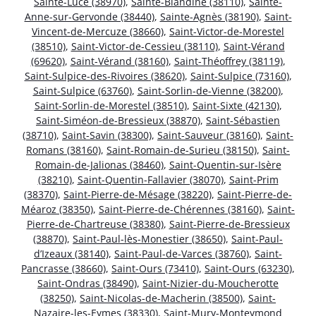
Sainte-Luce (38970)
,
Sainte-Blandine (38110)
,
Sainte-
Anne-sur-Gervonde (38440)
,
Sainte-Agnès (38190)
,
Saint-
Vincent-de-Mercuze (38660)
,
Saint-Victor-de-Morestel
(38510)
,
Saint-Victor-de-Cessieu (38110)
,
Saint-Vérand
(69620)
,
Saint-Vérand (38160)
,
Saint-Théoffrey (38119)
,
Saint-Sulpice-des-Rivoires (38620)
,
Saint-Sulpice (73160)
,
Saint-Sulpice (63760)
,
Saint-Sorlin-de-Vienne (38200)
,
Saint-Sorlin-de-Morestel (38510)
,
Saint-Sixte (42130)
,
Saint-Siméon-de-Bressieux (38870)
,
Saint-Sébastien
(38710)
,
Saint-Savin (38300)
,
Saint-Sauveur (38160)
,
Saint-
Romans (38160)
,
Saint-Romain-de-Surieu (38150)
,
Saint-
Romain-de-Jalionas (38460)
,
Saint-Quentin-sur-Isère
(38210)
,
Saint-Quentin-Fallavier (38070)
,
Saint-Prim
(38370)
,
Saint-Pierre-de-Mésage (38220)
,
Saint-Pierre-de-
Méaroz (38350)
,
Saint-Pierre-de-Chérennes (38160)
,
Saint-
Pierre-de-Chartreuse (38380)
,
Saint-Pierre-de-Bressieux
(38870)
,
Saint-Paul-lès-Monestier (38650)
,
Saint-Paul-
d’Izeaux (38140)
,
Saint-Paul-de-Varces (38760)
,
Saint-
Pancrasse (38660)
,
Saint-Ours (73410)
,
Saint-Ours (63230)
,
Saint-Ondras (38490)
,
Saint-Nizier-du-Moucherotte
(38250)
,
Saint-Nicolas-de-Macherin (38500)
,
Saint-
Nazaire-les-Eymes (38330)
,
Saint-Mury-Monteymond