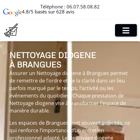
Téléphone :
06.07.58.08.82
4.8/5 basés sur 628 avis
NETTOYAGE DIOGENE
À BRANGUES
Assurer un Nettoyage diogene à Brangues permet
de remettre de l’ordre et de la clarté dans un lieu
parfois marqué par le temps, l’activité ou les
événements du quotidien. Chaque prestation de
Nettoyage diogene vise à transformer l’espace de
manière durable.
Les espaces de Brangues sont souvent sollicités, ce
qui renforce l’importance d’un entretien
professionnel adapté. Le Nettoyage diogene