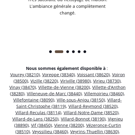
 en
L’ambiance générale a complètement
ret
changé.
Nous sommes également disponible à
:
Vourey (38210)
,
Voreppe (38340)
,
Voissant (38620)
,
Voiron
(38500)
,
Vizille (38220)
,
Viriville (38980)
,
Virieu (38730)
,
Vinay (38470)
,
Villette-de-Vienne (38200)
,
Villette-d’Anthon
(38280)
,
Villeneuve-de-Marc (38440)
,
Villemoirieu (38460)
,
Villefontaine (38090)
,
Ville-sous-Anjou (38150)
,
Villard-
Saint-Christophe (38119)
,
Villard-Reymond (38520)
,
Villard-Reculas (38114)
,
Villard-Notre-Dame (38520)
,
Villard-de-Lans (38250)
,
Villard-Bonnot (38190)
,
Vignieu
(38890)
,
Vif (38450)
,
Vienne (38200)
,
Vézeronce-Curtin
(38510)
,
Veyssilieu (38460)
,
Veyrins-Thuellin (38630)
,