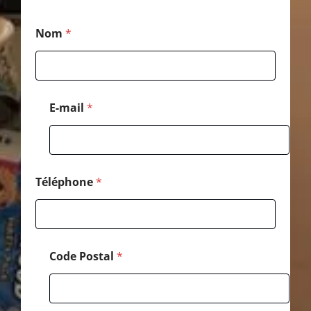
E
Nom
*
-
m
a
i
l
*
E-mail
*
*
Téléphone
*
Code Postal
*