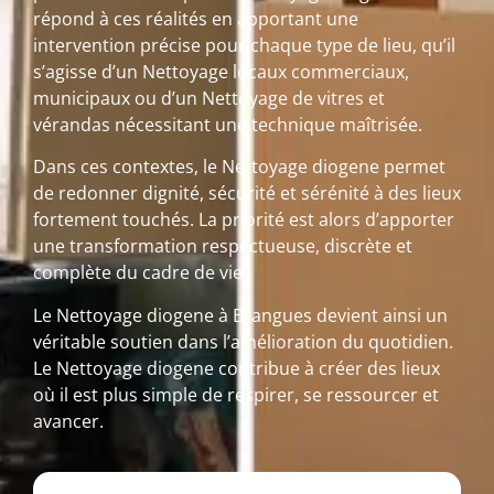
répond à ces réalités en apportant une
intervention précise pour chaque type de lieu, qu’il
s’agisse d’un Nettoyage locaux commerciaux,
municipaux ou d’un Nettoyage de vitres et
vérandas nécessitant une technique maîtrisée.
Dans ces contextes, le Nettoyage diogene permet
de redonner dignité, sécurité et sérénité à des lieux
fortement touchés. La priorité est alors d’apporter
une transformation respectueuse, discrète et
complète du cadre de vie.
Le Nettoyage diogene à Brangues devient ainsi un
véritable soutien dans l’amélioration du quotidien.
Le Nettoyage diogene contribue à créer des lieux
où il est plus simple de respirer, se ressourcer et
avancer.