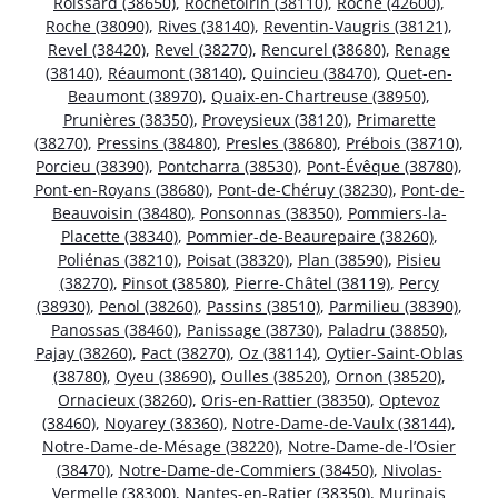
Roissard (38650)
,
Rochetoirin (38110)
,
Roche (42600)
,
Roche (38090)
,
Rives (38140)
,
Reventin-Vaugris (38121)
,
Revel (38420)
,
Revel (38270)
,
Rencurel (38680)
,
Renage
(38140)
,
Réaumont (38140)
,
Quincieu (38470)
,
Quet-en-
Beaumont (38970)
,
Quaix-en-Chartreuse (38950)
,
Prunières (38350)
,
Proveysieux (38120)
,
Primarette
(38270)
,
Pressins (38480)
,
Presles (38680)
,
Prébois (38710)
,
Porcieu (38390)
,
Pontcharra (38530)
,
Pont-Évêque (38780)
,
Pont-en-Royans (38680)
,
Pont-de-Chéruy (38230)
,
Pont-de-
Beauvoisin (38480)
,
Ponsonnas (38350)
,
Pommiers-la-
Placette (38340)
,
Pommier-de-Beaurepaire (38260)
,
Poliénas (38210)
,
Poisat (38320)
,
Plan (38590)
,
Pisieu
(38270)
,
Pinsot (38580)
,
Pierre-Châtel (38119)
,
Percy
(38930)
,
Penol (38260)
,
Passins (38510)
,
Parmilieu (38390)
,
Panossas (38460)
,
Panissage (38730)
,
Paladru (38850)
,
Pajay (38260)
,
Pact (38270)
,
Oz (38114)
,
Oytier-Saint-Oblas
(38780)
,
Oyeu (38690)
,
Oulles (38520)
,
Ornon (38520)
,
Ornacieux (38260)
,
Oris-en-Rattier (38350)
,
Optevoz
(38460)
,
Noyarey (38360)
,
Notre-Dame-de-Vaulx (38144)
,
Notre-Dame-de-Mésage (38220)
,
Notre-Dame-de-l’Osier
(38470)
,
Notre-Dame-de-Commiers (38450)
,
Nivolas-
Vermelle (38300)
,
Nantes-en-Ratier (38350)
,
Murinais