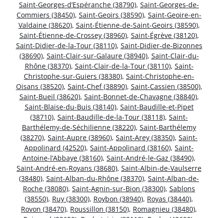
Saint-Georges-d’Espéranche (38790)
,
Saint-Georges-de-
Commiers (38450)
,
Saint-Geoirs (38590)
,
Saint-Geoire-en-
Valdaine (38620)
,
Saint-Étienne-de-Saint-Geoirs (38590)
,
Saint-Étienne-de-Crossey (38960)
,
Saint-Égrève (38120)
,
Saint-Didier-de-la-Tour (38110)
,
Saint-Didier-de-Bizonnes
(38690)
,
Saint-Clair-sur-Galaure (38940)
,
Saint-Clair-du-
Rhône (38370)
,
Saint-Clair-de-la-Tour (38110)
,
Saint-
Christophe-sur-Guiers (38380)
,
Saint-Christophe-en-
Oisans (38520)
,
Saint-Chef (38890)
,
Saint-Cassien (38500)
,
Saint-Bueil (38620)
,
Saint-Bonnet-de-Chavagne (38840)
,
Saint-Blaise-du-Buis (38140)
,
Saint-Baudille-et-Pipet
(38710)
,
Saint-Baudille-de-la-Tour (38118)
,
Saint-
Barthélemy-de-Séchilienne (38220)
,
Saint-Barthélemy
(38270)
,
Saint-Aupre (38960)
,
Saint-Arey (38350)
,
Saint-
Appolinard (42520)
,
Saint-Appolinard (38160)
,
Saint-
Antoine-l’Abbaye (38160)
,
Saint-André-le-Gaz (38490)
,
Saint-André-en-Royans (38680)
,
Saint-Albin-de-Vaulserre
(38480)
,
Saint-Alban-du-Rhône (38370)
,
Saint-Alban-de-
Roche (38080)
,
Saint-Agnin-sur-Bion (38300)
,
Sablons
(38550)
,
Ruy (38300)
,
Roybon (38940)
,
Royas (38440)
,
Rovon (38470)
,
Roussillon (38150)
,
Romagnieu (38480)
,