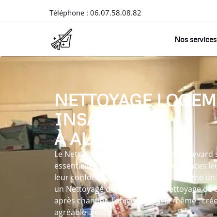
Téléphone :
06.07.58.08.82
Nos services
NETTOYAGE LOGEM
INSALUBRE
À ALLEVARD
Le Nettoyage logement insalubre à Allevard 
essentielle visant à redonner aux espaces leu
leur confort. Que l’intervention concerne u
un Nettoyage de maisons, un Nettoyage de 
après chantier, l’objectif reste le même : cré
agréable à vivre.