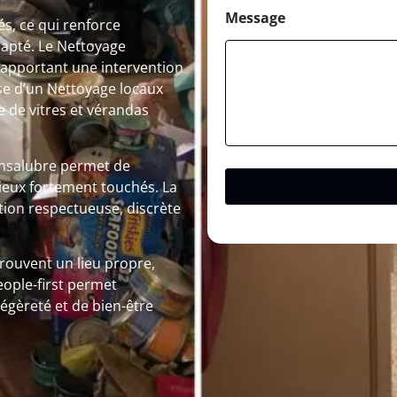
Message
és, ce qui renforce
dapté. Le Nettoyage
 apportant une intervention
sse d’un Nettoyage locaux
de vitres et vérandas
insalubre permet de
lieux fortement touchés. La
tion respectueuse, discrète
trouvent un lieu propre,
eople-first permet
égèreté et de bien-être