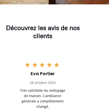
Découvrez les avis de nos
clients
Eva Portier
Arthu
28 octobre 2025
11 no
Très satisfaite du nettoyage
Le nettoya
de maison. L’ambiance
permis d
générale a complètement
cadre de t
changé.
m