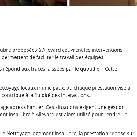
ubre proposées à Allevard couvrent les interventions
permettent de faciliter le travail des équipes.
 répond aux traces laissées par le quotidien. Cette
ettoyage locaux municipaux, où chaque prestation vise à
ana Gresset
Noham Giraudet
 contribue à la fluidité des interactions.
 décembre 2025
16 octobre 2025
age après chantier. Ces situations exigent une gestion
age après chantier
Nettoyage d’appartement
t insalubre à Allevard est alors utilisé pour rendre un
ssi. Tout a été remis
impeccable. Une vraie
tat rapidement et
sensation de fraîcheur en
 le Nettoyage logement insalubre, la prestation repose sur
proprement.
rentrant chez soi.