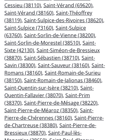
Cessieu (38110)
,
Saint-Vérand (69620)
,
Saint-Vérand (38160)
,
Saint-Théoffrey
(38119)
,
Saint-Sulpice-des-Rivoires (38620)
,
Saint-Sulpice (73160)
,
Saint-Sulpice
(63760)
,
Saint-Sorlin-de-Vienne (38200)
,
Saint-Sorlin-de-Morestel (38510)
,
Saint-
Sixte (42130)
,
Saint-Siméon-de-Bressieux
(38870)
,
Saint-Sébastien (38710)
,
Saint-
Savin (38300)
,
Saint-Sauveur (38160)
,
Saint-
Romans (38160)
,
Saint-Romain-de-Surieu
(38150)
,
Saint-Romain-de-Jalionas (38460)
,
Saint-Quentin-sur-Isère (38210)
,
Saint-
Quentin-Fallavier (38070)
,
Saint-Prim
(38370)
,
Saint-Pierre-de-Mésage (38220)
,
Saint-Pierre-de-Méaroz (38350)
,
Saint-
Pierre-de-Chérennes (38160)
,
Saint-Pierre-
de-Chartreuse (38380)
,
Saint-Pierre-de-
Bressieux (38870)
,
Saint-Paul-lès-