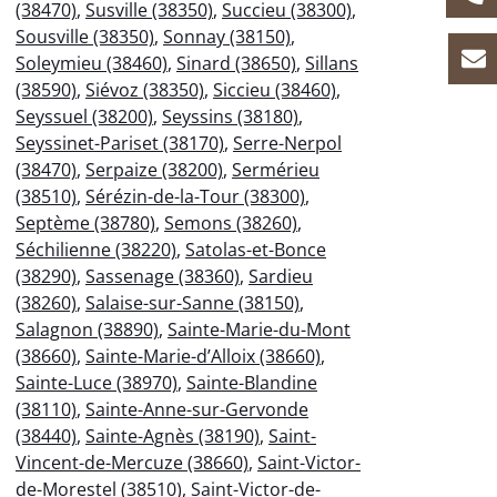
(38470)
,
Susville (38350)
,
Succieu (38300)
,
Sousville (38350)
,
Sonnay (38150)
,
Soleymieu (38460)
,
Sinard (38650)
,
Sillans
(38590)
,
Siévoz (38350)
,
Siccieu (38460)
,
Seyssuel (38200)
,
Seyssins (38180)
,
Seyssinet-Pariset (38170)
,
Serre-Nerpol
(38470)
,
Serpaize (38200)
,
Sermérieu
(38510)
,
Sérézin-de-la-Tour (38300)
,
Septème (38780)
,
Semons (38260)
,
Séchilienne (38220)
,
Satolas-et-Bonce
(38290)
,
Sassenage (38360)
,
Sardieu
(38260)
,
Salaise-sur-Sanne (38150)
,
Salagnon (38890)
,
Sainte-Marie-du-Mont
(38660)
,
Sainte-Marie-d’Alloix (38660)
,
Sainte-Luce (38970)
,
Sainte-Blandine
(38110)
,
Sainte-Anne-sur-Gervonde
(38440)
,
Sainte-Agnès (38190)
,
Saint-
Vincent-de-Mercuze (38660)
,
Saint-Victor-
de-Morestel (38510)
,
Saint-Victor-de-