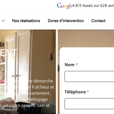
4.8/5 basés sur 628 avi
Nos réalisations
Zones d’intervention
Contact
ENT
Nom
*
s’inscrit dans une démarche
r équilibre, leur fraîcheur et
Téléphone
*
n Nettoyage d’appartement,
bureaux ou un Nettoyage
er un cadre propre, sain et