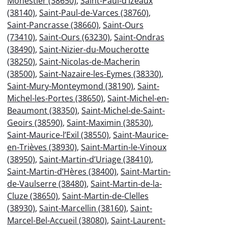
Monestier (38650)
,
Saint-Paul-d’Izeaux
(38140)
,
Saint-Paul-de-Varces (38760)
,
Saint-Pancrasse (38660)
,
Saint-Ours
(73410)
,
Saint-Ours (63230)
,
Saint-Ondras
(38490)
,
Saint-Nizier-du-Moucherotte
(38250)
,
Saint-Nicolas-de-Macherin
(38500)
,
Saint-Nazaire-les-Eymes (38330)
,
Saint-Mury-Monteymond (38190)
,
Saint-
Michel-les-Portes (38650)
,
Saint-Michel-en-
Beaumont (38350)
,
Saint-Michel-de-Saint-
Geoirs (38590)
,
Saint-Maximin (38530)
,
Saint-Maurice-l’Exil (38550)
,
Saint-Maurice-
en-Trièves (38930)
,
Saint-Martin-le-Vinoux
(38950)
,
Saint-Martin-d’Uriage (38410)
,
Saint-Martin-d’Hères (38400)
,
Saint-Martin-
de-Vaulserre (38480)
,
Saint-Martin-de-la-
Cluze (38650)
,
Saint-Martin-de-Clelles
(38930)
,
Saint-Marcellin (38160)
,
Saint-
Marcel-Bel-Accueil (38080)
,
Saint-Laurent-