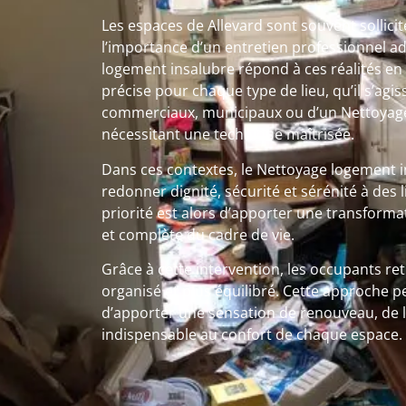
Les espaces de Allevard sont souvent sollicit
l’importance d’un entretien professionnel a
logement insalubre répond à ces réalités en
précise pour chaque type de lieu, qu’il s’agi
commerciaux, municipaux ou d’un Nettoyage 
nécessitant une technique maîtrisée.
Dans ces contextes, le Nettoyage logement 
redonner dignité, sécurité et sérénité à des 
priorité est alors d’apporter une transforma
et complète du cadre de vie.
Grâce à cette intervention, les occupants re
organisé et plus équilibré. Cette approche p
d’apporter une sensation de renouveau, de l
indispensable au confort de chaque espace.