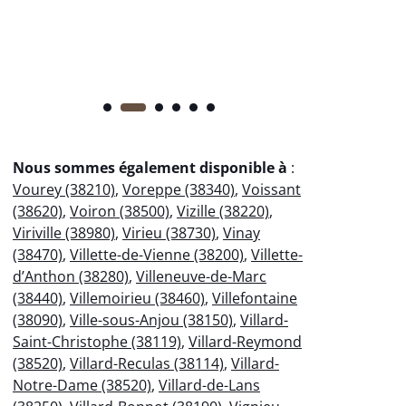
Nous sommes également disponible à
:
Vourey (38210)
,
Voreppe (38340)
,
Voissant
(38620)
,
Voiron (38500)
,
Vizille (38220)
,
Viriville (38980)
,
Virieu (38730)
,
Vinay
(38470)
,
Villette-de-Vienne (38200)
,
Villette-
d’Anthon (38280)
,
Villeneuve-de-Marc
(38440)
,
Villemoirieu (38460)
,
Villefontaine
(38090)
,
Ville-sous-Anjou (38150)
,
Villard-
Saint-Christophe (38119)
,
Villard-Reymond
(38520)
,
Villard-Reculas (38114)
,
Villard-
Notre-Dame (38520)
,
Villard-de-Lans