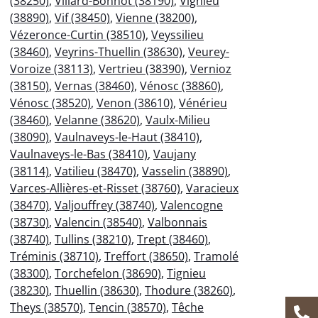
(38250)
,
Villard-Bonnot (38190)
,
Vignieu
(38890)
,
Vif (38450)
,
Vienne (38200)
,
Vézeronce-Curtin (38510)
,
Veyssilieu
(38460)
,
Veyrins-Thuellin (38630)
,
Veurey-
Voroize (38113)
,
Vertrieu (38390)
,
Vernioz
(38150)
,
Vernas (38460)
,
Vénosc (38860)
,
Vénosc (38520)
,
Venon (38610)
,
Vénérieu
(38460)
,
Velanne (38620)
,
Vaulx-Milieu
(38090)
,
Vaulnaveys-le-Haut (38410)
,
Vaulnaveys-le-Bas (38410)
,
Vaujany
(38114)
,
Vatilieu (38470)
,
Vasselin (38890)
,
Varces-Allières-et-Risset (38760)
,
Varacieux
(38470)
,
Valjouffrey (38740)
,
Valencogne
(38730)
,
Valencin (38540)
,
Valbonnais
(38740)
,
Tullins (38210)
,
Trept (38460)
,
Tréminis (38710)
,
Treffort (38650)
,
Tramolé
(38300)
,
Torchefelon (38690)
,
Tignieu
(38230)
,
Thuellin (38630)
,
Thodure (38260)
,
Theys (38570)
,
Tencin (38570)
,
Têche