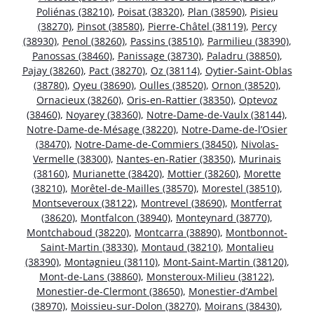
Poliénas (38210)
,
Poisat (38320)
,
Plan (38590)
,
Pisieu
(38270)
,
Pinsot (38580)
,
Pierre-Châtel (38119)
,
Percy
(38930)
,
Penol (38260)
,
Passins (38510)
,
Parmilieu (38390)
,
Panossas (38460)
,
Panissage (38730)
,
Paladru (38850)
,
Pajay (38260)
,
Pact (38270)
,
Oz (38114)
,
Oytier-Saint-Oblas
(38780)
,
Oyeu (38690)
,
Oulles (38520)
,
Ornon (38520)
,
Ornacieux (38260)
,
Oris-en-Rattier (38350)
,
Optevoz
(38460)
,
Noyarey (38360)
,
Notre-Dame-de-Vaulx (38144)
,
Notre-Dame-de-Mésage (38220)
,
Notre-Dame-de-l’Osier
(38470)
,
Notre-Dame-de-Commiers (38450)
,
Nivolas-
Vermelle (38300)
,
Nantes-en-Ratier (38350)
,
Murinais
(38160)
,
Murianette (38420)
,
Mottier (38260)
,
Morette
(38210)
,
Morêtel-de-Mailles (38570)
,
Morestel (38510)
,
Montseveroux (38122)
,
Montrevel (38690)
,
Montferrat
(38620)
,
Montfalcon (38940)
,
Monteynard (38770)
,
Montchaboud (38220)
,
Montcarra (38890)
,
Montbonnot-
Saint-Martin (38330)
,
Montaud (38210)
,
Montalieu
(38390)
,
Montagnieu (38110)
,
Mont-Saint-Martin (38120)
,
Mont-de-Lans (38860)
,
Monsteroux-Milieu (38122)
,
Monestier-de-Clermont (38650)
,
Monestier-d’Ambel
(38970)
,
Moissieu-sur-Dolon (38270)
,
Moirans (38430)
,