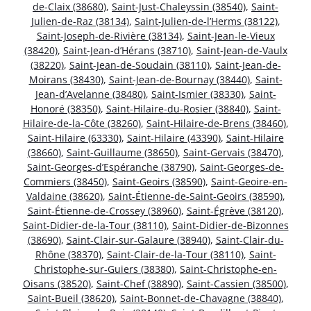
de-Claix (38680)
,
Saint-Just-Chaleyssin (38540)
,
Saint-
Julien-de-Raz (38134)
,
Saint-Julien-de-l’Herms (38122)
,
Saint-Joseph-de-Rivière (38134)
,
Saint-Jean-le-Vieux
(38420)
,
Saint-Jean-d’Hérans (38710)
,
Saint-Jean-de-Vaulx
(38220)
,
Saint-Jean-de-Soudain (38110)
,
Saint-Jean-de-
Moirans (38430)
,
Saint-Jean-de-Bournay (38440)
,
Saint-
Jean-d’Avelanne (38480)
,
Saint-Ismier (38330)
,
Saint-
Honoré (38350)
,
Saint-Hilaire-du-Rosier (38840)
,
Saint-
Hilaire-de-la-Côte (38260)
,
Saint-Hilaire-de-Brens (38460)
,
Saint-Hilaire (63330)
,
Saint-Hilaire (43390)
,
Saint-Hilaire
(38660)
,
Saint-Guillaume (38650)
,
Saint-Gervais (38470)
,
Saint-Georges-d’Espéranche (38790)
,
Saint-Georges-de-
Commiers (38450)
,
Saint-Geoirs (38590)
,
Saint-Geoire-en-
Valdaine (38620)
,
Saint-Étienne-de-Saint-Geoirs (38590)
,
Saint-Étienne-de-Crossey (38960)
,
Saint-Égrève (38120)
,
Saint-Didier-de-la-Tour (38110)
,
Saint-Didier-de-Bizonnes
(38690)
,
Saint-Clair-sur-Galaure (38940)
,
Saint-Clair-du-
Rhône (38370)
,
Saint-Clair-de-la-Tour (38110)
,
Saint-
Christophe-sur-Guiers (38380)
,
Saint-Christophe-en-
Oisans (38520)
,
Saint-Chef (38890)
,
Saint-Cassien (38500)
,
Saint-Bueil (38620)
,
Saint-Bonnet-de-Chavagne (38840)
,