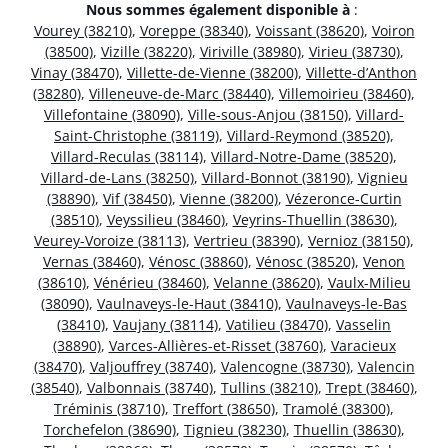
Nous sommes également disponible à
:
Vourey (38210)
,
Voreppe (38340)
,
Voissant (38620)
,
Voiron
(38500)
,
Vizille (38220)
,
Viriville (38980)
,
Virieu (38730)
,
Vinay (38470)
,
Villette-de-Vienne (38200)
,
Villette-d’Anthon
(38280)
,
Villeneuve-de-Marc (38440)
,
Villemoirieu (38460)
,
Villefontaine (38090)
,
Ville-sous-Anjou (38150)
,
Villard-
Saint-Christophe (38119)
,
Villard-Reymond (38520)
,
Villard-Reculas (38114)
,
Villard-Notre-Dame (38520)
,
Villard-de-Lans (38250)
,
Villard-Bonnot (38190)
,
Vignieu
(38890)
,
Vif (38450)
,
Vienne (38200)
,
Vézeronce-Curtin
(38510)
,
Veyssilieu (38460)
,
Veyrins-Thuellin (38630)
,
Veurey-Voroize (38113)
,
Vertrieu (38390)
,
Vernioz (38150)
,
Vernas (38460)
,
Vénosc (38860)
,
Vénosc (38520)
,
Venon
(38610)
,
Vénérieu (38460)
,
Velanne (38620)
,
Vaulx-Milieu
(38090)
,
Vaulnaveys-le-Haut (38410)
,
Vaulnaveys-le-Bas
(38410)
,
Vaujany (38114)
,
Vatilieu (38470)
,
Vasselin
(38890)
,
Varces-Allières-et-Risset (38760)
,
Varacieux
(38470)
,
Valjouffrey (38740)
,
Valencogne (38730)
,
Valencin
(38540)
,
Valbonnais (38740)
,
Tullins (38210)
,
Trept (38460)
,
Tréminis (38710)
,
Treffort (38650)
,
Tramolé (38300)
,
Torchefelon (38690)
,
Tignieu (38230)
,
Thuellin (38630)
,