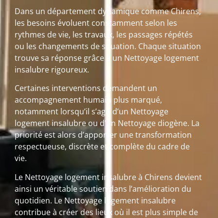
Dans un département dynamique comme Chirens,
les besoins évoluent constamment selon les
rythmes de vie, les travaux, les passages répétés
ou les changements de situation. Chaque situation
trouve sa réponse grâce à un Nettoyage logement
insalubre rigoureux.
Certaines interventions demandent un
accompagnement humain plus marqué,
notamment lorsqu’il s’agit d’un Nettoyage
logement insalubre ou d’un Nettoyage diogène. La
priorité est alors d’apporter une transformation
respectueuse, discrète et complète du cadre de
vie.
Le Nettoyage logement insalubre à Chirens devient
ainsi un véritable soutien dans l’amélioration du
quotidien. Le Nettoyage logement insalubre
contribue à créer des lieux où il est plus simple de