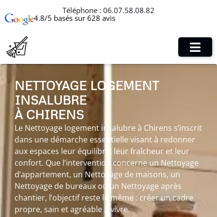
Téléphone :
06.07.58.08.82
4.8/5 basés sur 628 avis
NETTOYAGE LOGEMENT
INSALUBRE
À CHIRENS
Le Nettoyage logement insalubre à Chirens s’inscrit
dans une démarche essentielle visant à redonner
aux espaces leur équilibre, leur fraîcheur et leur
confort. Que l’intervention concerne un Nettoyage
d’appartement, un Nettoyage de maisons, un
Nettoyage de bureaux ou un Nettoyage après
chantier, l’objectif reste le même : créer un cadre
propre, sain et agréable à vivre.