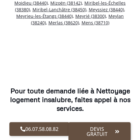
Moidieu (38440)
,
Mizoën (38142)
,
Miribel-les-Échelles
(38380)
,
Miribel-Lanchâtre (38450)
,
Meyssiez (38440)
,
Meyrieu-les-Étangs (38440)
,
Meyrié (38300)
,
Meylan
(38240)
,
Merlas (38620)
,
Mens (38710)
Pour toute demande liée à Nettoyage
logement insalubre, faites appel à nos
services.
06.07.58.08.82
DEVIS
GRATUIT