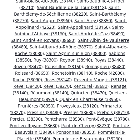
Saint-Blaise-du-Buis (38140)
,
Saint-Baudille-et-Pipet
(38710)
,
Saint-Baudille-de-la-Tour (38118)
,
Saint-
Barthélemy-de-Séchilienne (38220)
,
Saint-Barthélemy
(38270)
,
Saint-Aupre (38960)
,
Saint-Arey (38350)
,
Saint-
Appolinard (42520)
,
Saint-Appolinard (38160)
,
Saint-
Antoine-l’Abbaye (38160)
,
Saint-André-le-Gaz (38490)
,
Saint-André-en-Royans (38680)
,
Saint-Albin-de-Vaulserre
(38480)
,
Saint-Alban-du-Rhône (38370)
,
Saint-Alban-de-
Roche (38080)
,
Saint-Agnin-sur-Bion (38300)
,
Sablons
(38550)
,
Ruy (38300)
,
Roybon (38940)
,
Royas (38440)
,
Rovon (38470)
,
Roussillon (38150)
,
Romagnieu (38480)
,
Roissard (38650)
,
Rochetoirin (38110)
,
Roche (42600)
,
Roche (38090)
,
Rives (38140)
,
Reventin-Vaugris (38121)
,
Revel (38420)
,
Revel (38270)
,
Rencurel (38680)
,
Renage
(38140)
,
Réaumont (38140)
,
Quincieu (38470)
,
Quet-en-
Beaumont (38970)
,
Quaix-en-Chartreuse (38950)
,
Prunières (38350)
,
Proveysieux (38120)
,
Primarette
(38270)
,
Pressins (38480)
,
Presles (38680)
,
Prébois (38710)
,
Porcieu (38390)
,
Pontcharra (38530)
,
Pont-Évêque (38780)
,
Pont-en-Royans (38680)
,
Pont-de-Chéruy (38230)
,
Pont-de-
Beauvoisin (38480)
,
Ponsonnas (38350)
,
Pommiers-la-
Placette (38340)
,
Pommier-de-Beaurepaire (38260)
,