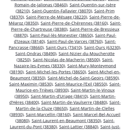
Romain-de-Jalionas (38460)
,
Saint-Quentin-sur-Isère
(38210)
,
Saint-Quentin-Fallavier (38070)
,
Saint-Prim
(38370)
,
Saint-Pierre-de-Mésage (38220)
,
Saint-Pierre-de-
Méaroz (38350)
,
Saint-Pierre-de-Chérennes (38160)
,
Saint-
Pierre-de-Chartreuse (38380)
,
Saint-Pierre-de-Bressieux
(38870)
,
Saint-Paul-lès-Monestier (38650)
,
Saint-Paul-
d’Izeaux (38140)
,
Saint-Paul-de-Varces (38760)
,
Saint-
Pancrasse (38660)
,
Saint-Ours (73410)
,
Saint-Ours (63230)
,
Saint-Ondras (38490)
,
Saint-Nizier-du-Moucherotte
(38250)
,
Saint-Nicolas-de-Macherin (38500)
,
Saint-
Nazaire-les-Eymes (38330)
,
Saint-Mury-Monteymond
(38190)
,
Saint-Michel-les-Portes (38650)
,
Saint-Michel-en-
Beaumont (38350)
,
Saint-Michel-de-Saint-Geoirs (38590)
,
Saint-Maximin (38530)
,
Saint-Maurice-l’Exil (38550)
,
Saint-
Maurice-en-Trièves (38930)
,
Saint-Martin-le-Vinoux
(38950)
,
Saint-Martin-d’Uriage (38410)
,
Saint-Martin-
d’Hères (38400)
,
Saint-Martin-de-Vaulserre (38480)
,
Saint-
Martin-de-la-Cluze (38650)
,
Saint-Martin-de-Clelles
(38930)
,
Saint-Marcellin (38160)
,
Saint-Marcel-Bel-Accueil
(38080)
,
Saint-Laurent-en-Beaumont (38350)
,
Saint-
Laurent-du-Pont (38380)
,
Saint-Lattier (38840)
,
Saint-Just-