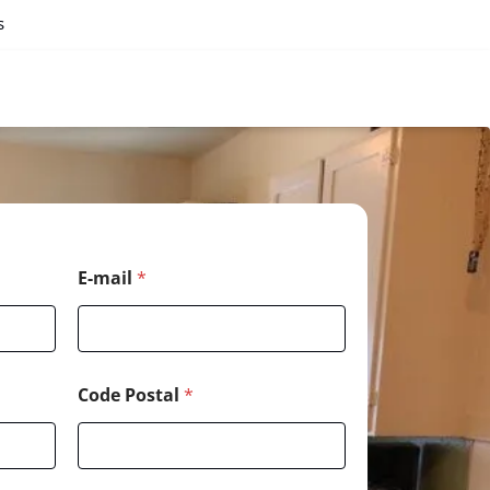
s
E-mail
*
Code Postal
*