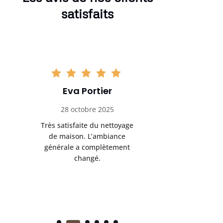
satisfaits
Eva Portier
Arthu
28 octobre 2025
11 no
Très satisfaite du nettoyage
Le nettoya
de maison. L’ambiance
permis d
générale a complètement
cadre de t
changé.
m