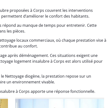
lubre proposées à Corps couvrent les interventions
s permettent d’améliorer le confort des habitants.
ns répond au manque de temps pour entretenir. Cette
ans les pièces.
Nettoyage locaux commerciaux, où chaque prestation vise à
ana Gresset
Noham Giraudet
contribue au confort.
 décembre 2025
16 octobre 2025
oyage après déménagement. Ces situations exigent une
age après chantier
Nettoyage d’appartement
toyage logement insalubre à Corps est alors utilisé pour
ssi. Tout a été remis
impeccable. Une vraie
tat rapidement et
sensation de fraîcheur en
 le Nettoyage diogène, la prestation repose sur un
proprement.
rentrant chez soi.
uire un environnement vivable.
salubre à Corps apporte une réponse fonctionnelle.