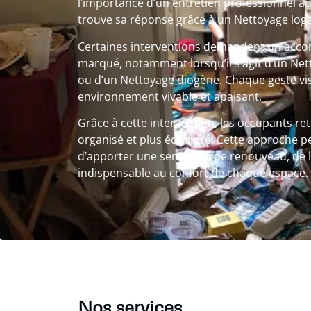
l’importance d’un entretien professionnel a
trouve sa réponse grâce à un Nettoyage log
Certaines interventions demandent un ac
marqué, notamment lorsqu’il s’agit d’un Ne
ou d’un Nettoyage diogène. Chaque geste vis
environnement vivable et apaisant.
Grâce à cette intervention, les occupants re
organisé et plus équilibré. Cette approche p
d’apporter une sensation de renouveau, de l
indispensable au confort de chaque espace.
Nos services