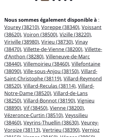
Nous sommes également disponible à
:
Vourey (38210)
,
Voreppe (38340)
,
Voissant
(38620)
,
Voiron (38500)
,
Vizille (38220)
,
Viriville (38980)
,
Virieu (38730)
,
Vinay
(38470)
,
Villette-de-Vienne (38200)
,
Villette-
d’Anthon (38280)
,
Villeneuve-de-Marc
(38440)
,
Villemoirieu (38460)
,
Villefontaine
(38090)
,
Ville-sous-Anjou (38150)
,
Villard-
Saint-Christophe (38119)
,
Villard-Reymond
(38520)
,
Villard-Reculas (38114)
,
Villard-
Notre-Dame (38520)
,
Villard-de-Lans
(38250)
,
Villard-Bonnot (38190)
,
Vignieu
(38890)
,
Vif (38450)
,
Vienne (38200)
,
Vézeronce-Curtin (38510)
,
Veyssilieu
(38460)
,
Veyrins-Thuellin (38630)
,
Veurey-
Voroize (38113)
,
Vertrieu (38390)
,
Vernioz