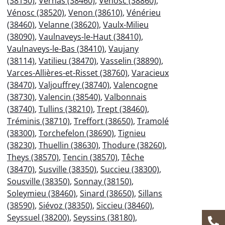
(38150)
,
Vernas (38460)
,
Vénosc (38860)
,
Vénosc (38520)
,
Venon (38610)
,
Vénérieu
(38460)
,
Velanne (38620)
,
Vaulx-Milieu
(38090)
,
Vaulnaveys-le-Haut (38410)
,
Vaulnaveys-le-Bas (38410)
,
Vaujany
(38114)
,
Vatilieu (38470)
,
Vasselin (38890)
,
Varces-Allières-et-Risset (38760)
,
Varacieux
(38470)
,
Valjouffrey (38740)
,
Valencogne
(38730)
,
Valencin (38540)
,
Valbonnais
(38740)
,
Tullins (38210)
,
Trept (38460)
,
Tréminis (38710)
,
Treffort (38650)
,
Tramolé
(38300)
,
Torchefelon (38690)
,
Tignieu
(38230)
,
Thuellin (38630)
,
Thodure (38260)
,
Theys (38570)
,
Tencin (38570)
,
Têche
(38470)
,
Susville (38350)
,
Succieu (38300)
,
Sousville (38350)
,
Sonnay (38150)
,
Soleymieu (38460)
,
Sinard (38650)
,
Sillans
(38590)
,
Siévoz (38350)
,
Siccieu (38460)
,
Seyssuel (38200)
,
Seyssins (38180)
,