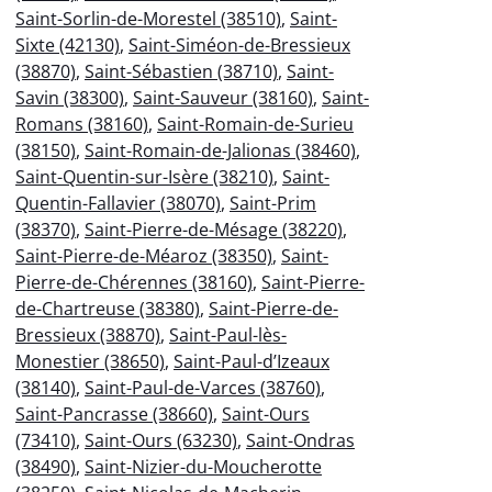
Saint-Sorlin-de-Morestel (38510)
,
Saint-
Sixte (42130)
,
Saint-Siméon-de-Bressieux
(38870)
,
Saint-Sébastien (38710)
,
Saint-
Savin (38300)
,
Saint-Sauveur (38160)
,
Saint-
Romans (38160)
,
Saint-Romain-de-Surieu
(38150)
,
Saint-Romain-de-Jalionas (38460)
,
Saint-Quentin-sur-Isère (38210)
,
Saint-
Quentin-Fallavier (38070)
,
Saint-Prim
(38370)
,
Saint-Pierre-de-Mésage (38220)
,
Saint-Pierre-de-Méaroz (38350)
,
Saint-
Pierre-de-Chérennes (38160)
,
Saint-Pierre-
de-Chartreuse (38380)
,
Saint-Pierre-de-
Bressieux (38870)
,
Saint-Paul-lès-
Monestier (38650)
,
Saint-Paul-d’Izeaux
(38140)
,
Saint-Paul-de-Varces (38760)
,
Saint-Pancrasse (38660)
,
Saint-Ours
(73410)
,
Saint-Ours (63230)
,
Saint-Ondras
(38490)
,
Saint-Nizier-du-Moucherotte