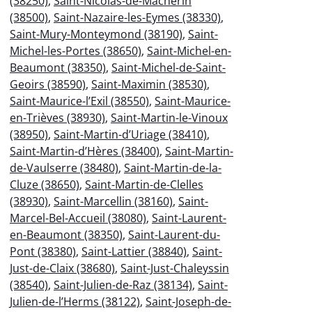
(38250)
,
Saint-Nicolas-de-Macherin
(38500)
,
Saint-Nazaire-les-Eymes (38330)
,
Saint-Mury-Monteymond (38190)
,
Saint-
Michel-les-Portes (38650)
,
Saint-Michel-en-
Beaumont (38350)
,
Saint-Michel-de-Saint-
Geoirs (38590)
,
Saint-Maximin (38530)
,
Saint-Maurice-l’Exil (38550)
,
Saint-Maurice-
en-Trièves (38930)
,
Saint-Martin-le-Vinoux
(38950)
,
Saint-Martin-d’Uriage (38410)
,
Saint-Martin-d’Hères (38400)
,
Saint-Martin-
de-Vaulserre (38480)
,
Saint-Martin-de-la-
Cluze (38650)
,
Saint-Martin-de-Clelles
(38930)
,
Saint-Marcellin (38160)
,
Saint-
Marcel-Bel-Accueil (38080)
,
Saint-Laurent-
en-Beaumont (38350)
,
Saint-Laurent-du-
Pont (38380)
,
Saint-Lattier (38840)
,
Saint-
Just-de-Claix (38680)
,
Saint-Just-Chaleyssin
(38540)
,
Saint-Julien-de-Raz (38134)
,
Saint-
Julien-de-l’Herms (38122)
,
Saint-Joseph-de-