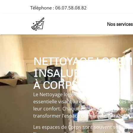
Téléphone :
06.07.58.08.82
Nos services
NETTOYAGE LOGEM
INSALUBRE
À CORPS
Le Nettoyage logement insalubre à Corps s’
essentielle visant à redonner aux espaces leu
leur confort. Chaque prestation de Nettoyag
transformer l’espace de manière durable.
Les espaces de Corps sont souvent sollicités