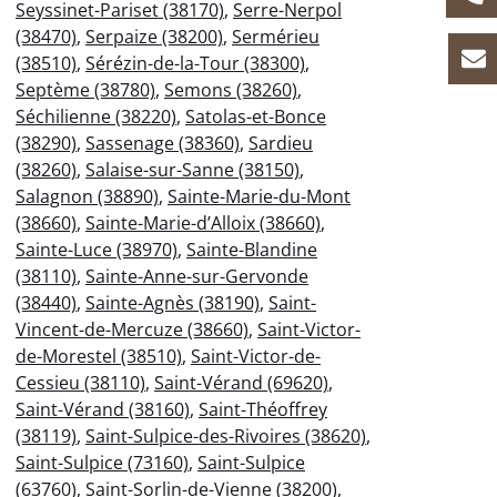
Seyssinet-Pariset (38170)
,
Serre-Nerpol
(38470)
,
Serpaize (38200)
,
Sermérieu
(38510)
,
Sérézin-de-la-Tour (38300)
,
Septème (38780)
,
Semons (38260)
,
Séchilienne (38220)
,
Satolas-et-Bonce
(38290)
,
Sassenage (38360)
,
Sardieu
(38260)
,
Salaise-sur-Sanne (38150)
,
Salagnon (38890)
,
Sainte-Marie-du-Mont
(38660)
,
Sainte-Marie-d’Alloix (38660)
,
Sainte-Luce (38970)
,
Sainte-Blandine
(38110)
,
Sainte-Anne-sur-Gervonde
(38440)
,
Sainte-Agnès (38190)
,
Saint-
Vincent-de-Mercuze (38660)
,
Saint-Victor-
de-Morestel (38510)
,
Saint-Victor-de-
Cessieu (38110)
,
Saint-Vérand (69620)
,
Saint-Vérand (38160)
,
Saint-Théoffrey
(38119)
,
Saint-Sulpice-des-Rivoires (38620)
,
Saint-Sulpice (73160)
,
Saint-Sulpice
(63760)
,
Saint-Sorlin-de-Vienne (38200)
,