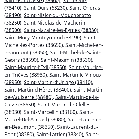
Saint-Pancrasse (38660)
,
Saint-Ours
(73410)
,
Saint-Ours (63230)
,
Saint-Ondras
(38490)
,
Saint-Nizier-du-Moucherotte
(38250)
,
Saint-Nicolas-de-Macherin
(38500)
,
Saint-Nazaire-les-Eymes (38330)
,
Saint-Mury-Monteymond (38190)
,
Saint-
Michel-les-Portes (38650)
,
Saint-Michel-en-
Beaumont (38350)
,
Saint-Michel-de-Saint-
Geoirs (38590)
,
Saint-Maximin (38530)
,
Saint-Maurice-l’Exil (38550)
,
Saint-Maurice-
en-Trièves (38930)
,
Saint-Martin-le-Vinoux
(38950)
,
Saint-Martin-d’Uriage (38410)
,
Saint-Martin-d’Hères (38400)
,
Saint-Martin-
de-Vaulserre (38480)
,
Saint-Martin-de-la-
Cluze (38650)
,
Saint-Martin-de-Clelles
(38930)
,
Saint-Marcellin (38160)
,
Saint-
Marcel-Bel-Accueil (38080)
,
Saint-Laurent-
en-Beaumont (38350)
,
Saint-Laurent-du-
Pont (38380)
,
Saint-Lattier (38840)
,
Saint-