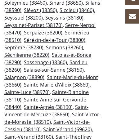
Soleymieu (38460)
,
Sinard (38650)
,
Sillans
(38590)
,
Siévoz (38350)
,
Siccieu (38460)
,
Seyssuel (38200)
,
Seyssins (38180)
,
Seyssinet-Pariset (38170)
,
Serre-Nerpol
(38470)
,
Serpaize (38200)
,
Sermérieu
(38510)
,
Sérézin-de-la-Tour (38300)
,
Septème (38780)
,
Semons (38260)
,
Séchilienne (38220)
,
Satolas-et-Bonce
(38290)
,
Sassenage (38360)
,
Sardieu
(38260)
,
Salaise-sur-Sanne (38150)
,
Salagnon (38890)
,
Sainte-Marie-du-Mont
(38660)
,
Sainte-Marie-d’Alloix (38660)
,
Sainte-Luce (38970)
,
Sainte-Blandine
(38110)
,
Sainte-Anne-sur-Gervonde
(38440)
,
Sainte-Agnès (38190)
,
Saint-
Vincent-de-Mercuze (38660)
,
Saint-Victor-
de-Morestel (38510)
,
Saint-Victor-de-
Cessieu (38110)
,
Saint-Vérand (69620)
,
Saint-Vérand (38160)
,
Saint-Théoffrey