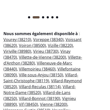
Nous sommes également disponible à
:
Vourey (38210)
,
Voreppe (38340)
,
Voissant
(38620)
,
Voiron (38500)
,
Vizille (38220)
,
Viriville (38980)
,
Virieu (38730)
,
Vinay
(38470)
,
Villette-de-Vienne (38200)
,
Villette-
d’Anthon (38280)
,
Villeneuve-de-Marc
(38440)
,
Villemoirieu (38460)
,
Villefontaine
(38090)
,
Ville-sous-Anjou (38150)
,
Villard-
Saint-Christophe (38119)
,
Villard-Reymond
(38520)
,
Villard-Reculas (38114)
,
Villard-
Notre-Dame (38520)
,
Villard-de-Lans
(38250)
,
Villard-Bonnot (38190)
,
Vignieu
(38890)
,
Vif (38450)
,
Vienne (38200)
,