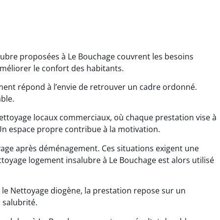
lubre proposées à Le Bouchage couvrent les besoins
méliorer le confort des habitants.
ment répond à l’envie de retrouver un cadre ordonné.
ble.
Nettoyage locaux commerciaux, où chaque prestation vise à
ana Gresset
Noham Giraudet
Un espace propre contribue à la motivation.
 décembre 2025
16 octobre 2025
oyage après déménagement. Ces situations exigent une
age après chantier
Nettoyage d’appartement
ttoyage logement insalubre à Le Bouchage est alors utilisé
ssi. Tout a été remis
impeccable. Une vraie
tat rapidement et
sensation de fraîcheur en
 le Nettoyage diogène, la prestation repose sur un
proprement.
rentrant chez soi.
 salubrité.