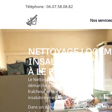
Téléphone :
06.07.58.08.82
Nos services
NETTOYAGE LOGEM
INSALUBRE
À LE BOUCHAGE
Le Nettoyage logement insalubre à Le Boucha
démarche essentielle visant à redonner aux e
fraîcheur et leur confort. Chaque prestatio
insalubre vise à transformer l’espace de man
Dans un département dynamique comme Le 