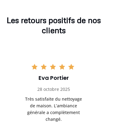
Les retours positifs de nos
clients
Eva Portier
Arthu
28 octobre 2025
11 no
Très satisfaite du nettoyage
Le nettoya
de maison. L’ambiance
permis d
générale a complètement
cadre de t
changé.
m