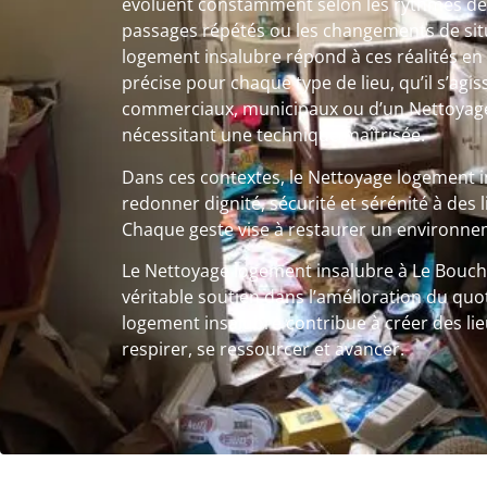
évoluent constamment selon les rythmes de vi
passages répétés ou les changements de sit
logement insalubre répond à ces réalités en
précise pour chaque type de lieu, qu’il s’agi
commerciaux, municipaux ou d’un Nettoyage 
nécessitant une technique maîtrisée.
Dans ces contextes, le Nettoyage logement 
redonner dignité, sécurité et sérénité à des 
Chaque geste vise à restaurer un environnem
Le Nettoyage logement insalubre à Le Bouch
véritable soutien dans l’amélioration du quo
logement insalubre contribue à créer des lieu
respirer, se ressourcer et avancer.