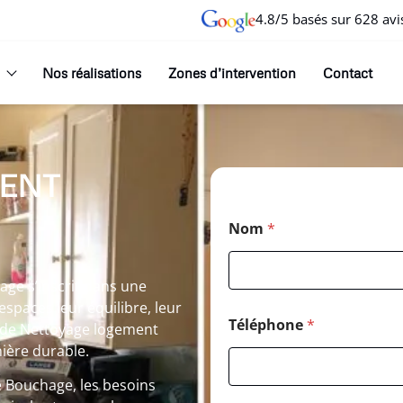
4.8/5 basés sur 628 avi
Nos réalisations
Zones d’intervention
Contact
ENT
Nom
*
ge s’inscrit dans une
spaces leur équilibre, leur
Téléphone
*
n de Nettoyage logement
ière durable.
Bouchage, les besoins