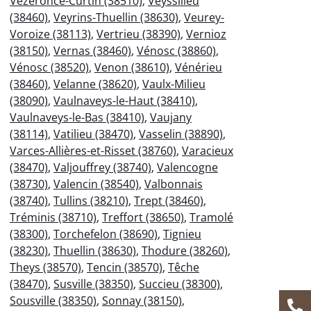
Vézeronce-Curtin (38510)
,
Veyssilieu
(38460)
,
Veyrins-Thuellin (38630)
,
Veurey-
Voroize (38113)
,
Vertrieu (38390)
,
Vernioz
(38150)
,
Vernas (38460)
,
Vénosc (38860)
,
Vénosc (38520)
,
Venon (38610)
,
Vénérieu
(38460)
,
Velanne (38620)
,
Vaulx-Milieu
(38090)
,
Vaulnaveys-le-Haut (38410)
,
Vaulnaveys-le-Bas (38410)
,
Vaujany
(38114)
,
Vatilieu (38470)
,
Vasselin (38890)
,
Varces-Allières-et-Risset (38760)
,
Varacieux
(38470)
,
Valjouffrey (38740)
,
Valencogne
(38730)
,
Valencin (38540)
,
Valbonnais
(38740)
,
Tullins (38210)
,
Trept (38460)
,
Tréminis (38710)
,
Treffort (38650)
,
Tramolé
(38300)
,
Torchefelon (38690)
,
Tignieu
(38230)
,
Thuellin (38630)
,
Thodure (38260)
,
Theys (38570)
,
Tencin (38570)
,
Têche
(38470)
,
Susville (38350)
,
Succieu (38300)
,
Sousville (38350)
,
Sonnay (38150)
,