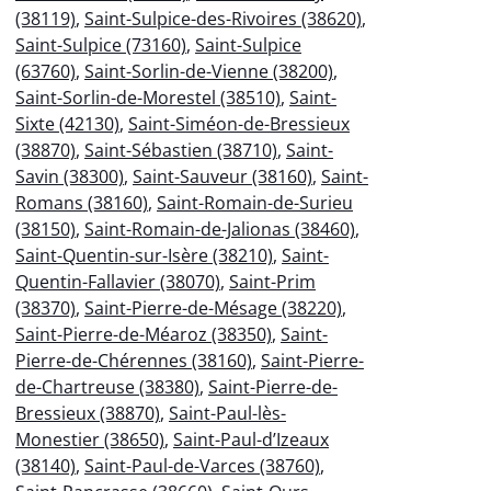
(38119)
,
Saint-Sulpice-des-Rivoires (38620)
,
Saint-Sulpice (73160)
,
Saint-Sulpice
(63760)
,
Saint-Sorlin-de-Vienne (38200)
,
Saint-Sorlin-de-Morestel (38510)
,
Saint-
Sixte (42130)
,
Saint-Siméon-de-Bressieux
(38870)
,
Saint-Sébastien (38710)
,
Saint-
Savin (38300)
,
Saint-Sauveur (38160)
,
Saint-
Romans (38160)
,
Saint-Romain-de-Surieu
(38150)
,
Saint-Romain-de-Jalionas (38460)
,
Saint-Quentin-sur-Isère (38210)
,
Saint-
Quentin-Fallavier (38070)
,
Saint-Prim
(38370)
,
Saint-Pierre-de-Mésage (38220)
,
Saint-Pierre-de-Méaroz (38350)
,
Saint-
Pierre-de-Chérennes (38160)
,
Saint-Pierre-
de-Chartreuse (38380)
,
Saint-Pierre-de-
Bressieux (38870)
,
Saint-Paul-lès-
Monestier (38650)
,
Saint-Paul-d’Izeaux
(38140)
,
Saint-Paul-de-Varces (38760)
,