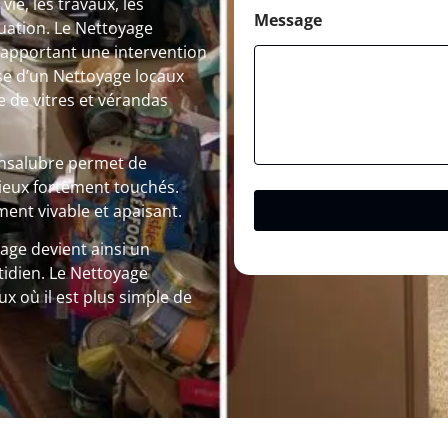
e, les travaux, les
Message
uation. Le Nettoyage
 apportant une intervention
sse d’un Nettoyage locaux
de vitres et vérandas
insalubre permet de
lieux fortement touchés.
ent vivable et apaisant.
age devient ainsi un
tidien. Le Nettoyage
x où il est plus simple de